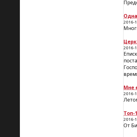
Пред
Одна
2016-1
Многи
Церк
2016-1
Еписк
пост
Госпо
время
Мне 
2016-1
Летом
Топ-
2016-1
От Би