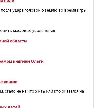
на поле
 после удара головой о землю во время игры
новить массовые увольнения
мной области
Храмом княгини Ольги
я женщин
, стало не на что жить или кто оказался на
ных детей