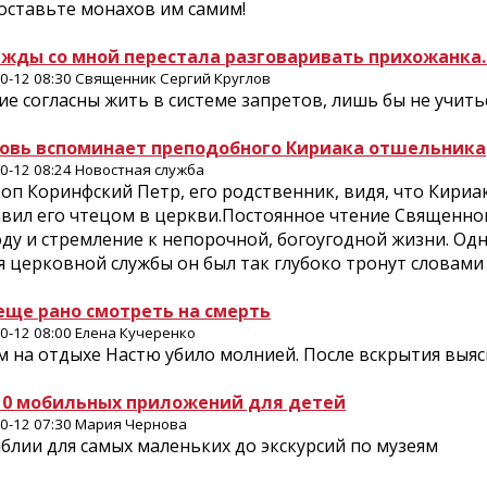
оставьте монахов им самим!
жды со мной перестала разговаривать прихожанка
0-12 08:30 Священник Сергий Круглов
е согласны жить в системе запретов, лишь бы не учит
овь вспоминает преподобного Кириака отшельника
0-12 08:24 Новостная служба
оп Коринфский Петр, его родственник, видя, что Кириа
авил его чтецом в церкви.Постоянное чтение Священног
ду и стремление к непорочной, богоугодной жизни. Одн
 церковной службы он был так глубоко тронут словами 
еще рано смотреть на смерть
0-12 08:00 Елена Кучеренко
 на отдыхе Настю убило молнией. После вскрытия выяс
10 мобильных приложений для детей
0-12 07:30 Мария Чернова
блии для самых маленьких до экскурсий по музеям