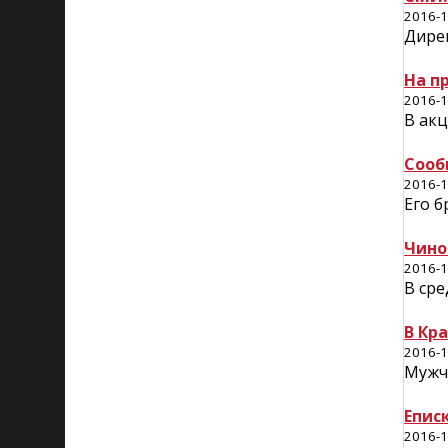
2016-1
Дире
На п
2016-1
В акц
Сооб
2016-1
Его б
Чино
2016-1
В ср
В Кр
2016-1
Мужчи
Епис
2016-1