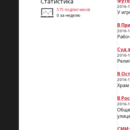
Статистика
Футб
2016-1
575 подписчиков
У игр
0 за неделю
В Пр
2016-1
Рабо
Суд 
2016-1
Рели
В Ос
2016-1
Храм
В Ро
2016-1
Общес
улиц
СМИ: