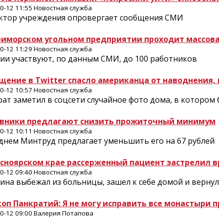
0-12 11:55 Новостная служба
ктор учреждения опровергает сообщения СМИ
риморском угольном предприятии проходит массов
0-12 11:29 Новостная служба
ии участвуют, по данным СМИ, до 100 работников
щение в Twitter спасло американца от наводнения,
0-12 10:57 Новостная служба
рат заметил в соцсети случайное фото дома, в котором
вники предлагают снизить прожиточный минимум
0-12 10:11 Новостная служба
еднем Минтруд предлагает уменьшить его на 67 рублей
асноярском крае рассерженный пациент застрелил 
0-12 09:40 Новостная служба
на выбежал из больницы, зашел к себе домой и вернул
коп Панкратий: Я не могу исправить все монастыри 
0-12 09:00 Валерия Потапова