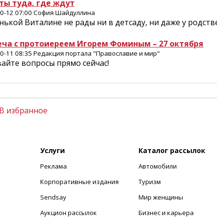
ты туда, где ждут
0-12 07:00 София Шайдуллина
ькой Виталине не рады ни в детсаду, ни даже у родст
еча с протоиереем Игорем Фоминым – 27 октября
0-11 08:35 Редакция портала "Православие и мир"
айте вопросы прямо сейчас!
В избранное
Услуги
Каталог рассылок
Реклама
Автомобили
+
Корпоративные издания
Туризм
Sendsay
Мир женщины
Аукцион рассылок
Бизнес и карьера