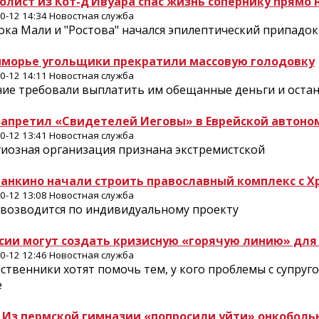
олист из Кот-д’Ивуара спас жизнь сопернику прямо 
0-12 14:34 Новостная служба
ока Мали и "Ростова" начался эпилептический припадок
иморье угольщики прекратили массовую голодовку
0-12 14:11 Новостная служба
чие требовали выплатить им обещанные деньги и оста
запретил «Свидетелей Иеговы» в Еврейской автоно
0-12 13:41 Новостная служба
гиозная организация признана экстремистской
танкино начали строить православный комплекс с 
0-12 13:08 Новостная служба
 возводится по индивидуальному проекту
ссии могут создать кризисную «горячую линию» дл
0-12 12:46 Новостная служба
твенники хотят помочь тем, у кого проблемы с супругом
е
 Из пермской гимназии «попросили уйти» онкоболь