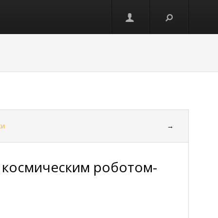
ки
→
 космическим роботом-