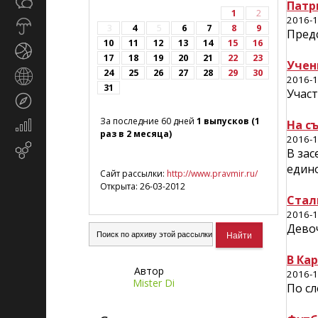
Общество
СМИ
Патр
1
2
2016-1
Прогноз
3
4
5
6
7
8
9
Пред
погоды
10
11
12
13
14
15
16
Спорт
17
18
19
20
21
22
23
Учен
24
25
26
27
28
29
30
Страны
2016-1
31
и
Учас
Туризм
регионы
За последние 60 дней
1 выпусков (1
На с
Экономика
раз в 2 месяца)
и
2016-1
Email-
В зас
финансы
маркетинг
един
Сайт рассылки:
http://www.pravmir.ru/
Открыта: 26-03-2012
Стал
2016-1
Девоч
В Ка
Автор
2016-1
Mister Di
По сл