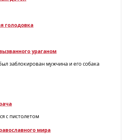
ая голодовка
 вызванного ураганом
 был заблокирован мужчина и его собака
врача
ся с пистолетом
православного мира