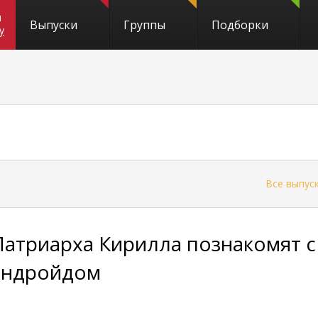
и
Выпуски
Группы
Подборки
y
←
Все выпус
Патриарха Кирилла познакомят с
андройдом