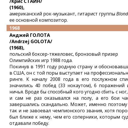
/Крис СТАЙН/
(1960),
американский рок-музыкант, гитарист группы
Blond
ее основной композитор.
1968
Анджей ГОЛОТА
/Andrzej GOLOTA/
(1968),
польский боксер-тяжеловес, бронзовый призер
Олимпийских игр 1988 года.
Покинув в 1991 году родную страну и обосновавш
в США, он с той поры выступает на профессиональ
ринге. К началу 2008 года в его послужном спи
значились 40 побед (33 нокаутом), 6 поражений 
ничья. Вроде бы способный кого угодно сбить с ног,
и сам не раз оказывался на полу, а его бои ча
завершались скандально. Может, именно поэтому
так и не завоевал чемпионского звания, хотя поро
был ближе к нему, чем его соперники, которым су
отдавали победу.