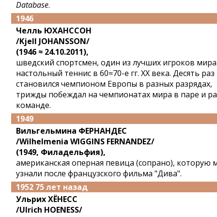
Database
.
1946
Челль ЮХАНССОН
/Kjell JOHANSSON/
(1946 ≈ 24.10.2011),
шведский спортсмен, один из лучших игроков мира
настольный теннис в 60≈70-е гг. XX века. Десять раз
становился чемпионом Европы в разных разрядах,
трижды побеждал на чемпионатах мира в паре и ра
команде.
1949
Вильгельмина ФЕРНАНДЕС
/Wilhelmenia WIGGINS FERNANDEZ/
(1949, Филадельфия),
американская оперная певица (сопрано), которую 
узнали после французского фильма "Дива".
1952 75 лет назад
Ульрих ХЁНЕСС
/Ulrich HOENESS/