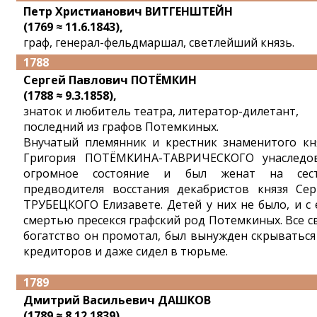
Петр Христианович ВИТГЕНШТЕЙН
(1769 ≈ 11.6.1843),
граф, генерал-фельдмаршал, светлейший князь.
1788
Сергей Павлович ПОТЁМКИН
(1788 ≈ 9.3.1858),
знаток и любитель театра, литератор-дилетант,
последний из графов Потемкиных.
Внучатый племянник и крестник знаменитого кн
Григория ПОТЁМКИНА-ТАВРИЧЕСКОГО унаследо
огромное состояние и был женат на сес
предводителя восстания декабристов князя Сер
ТРУБЕЦКОГО Елизавете. Детей у них не было, и с 
смертью пресекся графский род Потемкиных. Все с
богатство он промотал, был вынужден скрываться
кредиторов и даже сидел в тюрьме.
1789
Дмитрий Васильевич ДАШКОВ
(1789 ≈ 8.12.1839),