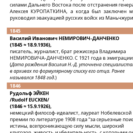
силами Дальнего Востока после отстранения генер
Алексея КУРОПАТКИНА, а когда был заключен м
руководил эвакуацией русских войск из Маньчжури
1845
Василий Иванович НЕМИРОВИЧ-ДАНЧЕНКО
(1845 ≈ 18.9.1936),
писатель, журналист, брат режиссера Владимира
НЕМИРОВИЧА-ДАНЧЕНКО. С 1921 года в эмиграции
(
Дата рождения Василия Н.-Д. уточнена специалист
в архивах по формулярному списку его отца. Ранее
назывался 1848 год.
)
1846
Рудольф ЭЙКЕН
/Rudolf EUCKEN/
(1846 ≈ 15.9.1926),
немецкий философ-идеалист, лауреат Нобелевской
премии по литературе 1908 года "за серьезные пои
истины, всепроникающую силу мысли, широкий
кругозор, живость и убедительность, с которыми о