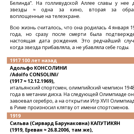
Белинда". На голливудской Аллее славы у нее 
звезды ≈ одна за кино, вторая за обра
воплощенные на телеэкране.
Всю жизнь считалось, что она родилась 4 января 1
года, но сразу после смерти была подтвержд
настоящая дата рождения. Это редчайший случ
когда звезда прибавляла, а не убавляла себе годы.
1917 100 лет назад
Адольфо КОНСОЛИНИ
/Adolfo CONSOLINI/
(1917 ≈ 12.12.1969),
итальянский спортсмен, олимпийский чемпион 194
года в метании диска. На следующей Олимпиаде он
завоевал серебро, а на открытии Игр XVII Олимпиа
в Риме произносил клятву от имени спортсменов.
1919
Сильва (Сирвард Барунаковна) КАПУТИКЯН
(1919, Ереван ≈ 26.8.2006, там же),