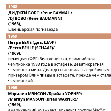
1968
ДИДЖЕЙ БОБО /Рене БАУМАН/
/DJ BOBO (Rene BAUMANN)
(1968),
швейцарская поп-звезда.
1969
Петра БЕЛЕ (дев. ШАФ)
/Petra BEHLE (SCHAAF)/
(1969),
немецкая (ФРГ) биатлонистка, олимпийская
чемпионка 1998 года в эстафете, девятикратная
чемпионка мира. Дважды становилась серебряным
призером Олимпиады в эстафете, прежде чем стала
чемпионкой.
1969
Мэрилин МЭНСОН /Брайан УОРНЕР/
/Marilyn MANSON (Brian WARNER)/
(1969),
американский музыкант, вокалист группы
Marilyn