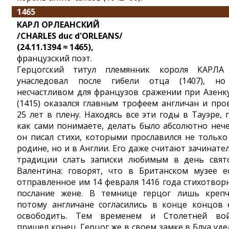
1465
КАРЛ ОРЛЕАНСКИЙ
/CHARLES duc d'ORLEANS/
(24.11.1394 ≈ 1465),
французский поэт.
Герцогский титул племянник короля КАРЛА
унаследовал после гибели отца (1407), н
несчастливом для французов сражении при Азенк
(1415) оказался главным трофеем англичан и про
25 лет в плену. Находясь все эти годы в Тауэре, г
как сами понимаете, делать было абсолютно нече
он писал стихи, которыми прославился не только
родине, но и в Англии. Его даже считают зачинате
традиции слать записки любимым в день свят
Валентина: говорят, что в Британском музее е
отправленное им 14 февраля 1416 года стихотвор
послание жене. В темнице герцог лишь крепч
потому англичане согласились в конце концов 
освободить. Тем временем и Столетней во
пришел конец. Герцог же в своем замке в Блуа уде