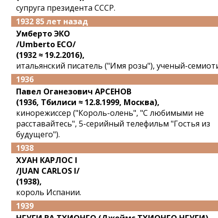
супруга президента СССР.
1932 85 лет назад
Умберто ЭКО
/Umberto ECO/
(1932 ≈ 19.2.2016),
итальянский писатель ("Имя розы"), ученый-семиот
1936
Павел Оганезович АРСЕНОВ
(1936, Тбилиси ≈ 12.8.1999, Москва),
кинорежиссер ("Король-олень", "С любимыми не
расставайтесь", 5-серийный телефильм "Гостья из
будущего").
1938
ХУАН КАРЛОС I
/JUAN CARLOS I/
(1938),
король Испании.
1939