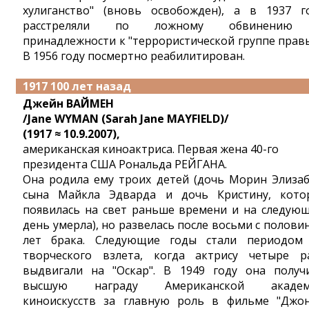
хулиганство" (вновь освобожден), а в 1937 г
расстреляли по ложному обвинению
принадлежности к "террористической группе правы
В 1956 году посмертно реабилитирован.
1917 100 лет назад
Джейн ВАЙМЕН
/Jane WYMAN (Sarah Jane MAYFIELD)/
(1917 ≈ 10.9.2007),
американская киноактриса. Первая жена 40-го
президента США Рональда РЕЙГАНА.
Она родила ему троих детей (дочь Морин Элизаб
сына Майкла Эдварда и дочь Кристину, кото
появилась на свет раньше времени и на следую
день умерла), но paзвeлacь пocлe вocьми c пoлoви
лeт бpaкa. Следующие годы стали периодом
творческого взлета, когда актрису четыре р
выдвигали на "Оскар". В 1949 году она получ
высшую награду Американской академ
киноискусств за главную роль в фильме "Джо