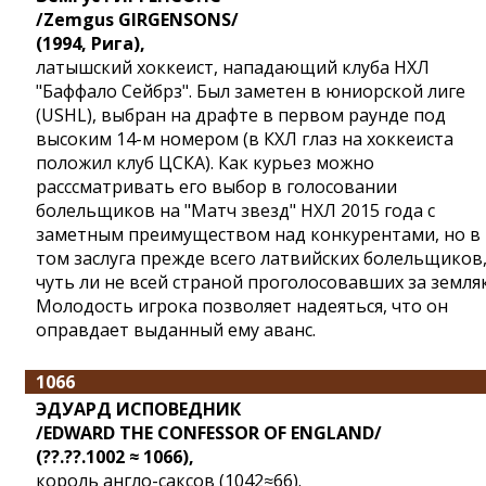
/Zemgus GIRGENSONS/
(1994, Рига),
латышский хоккеист, нападающий клуба НХЛ
"Баффало Сейбрз". Был заметен в юниорской лиге
(USHL), выбран на драфте в первом раунде под
высоким 14-м номером (в КХЛ глаз на хоккеиста
положил клуб ЦСКА). Как курьез можно
расссматривать его выбор в голосовании
болельщиков на "Матч звезд" НХЛ 2015 года с
заметным преимуществом над конкурентами, но в
том заслуга прежде всего латвийских болельщиков
чуть ли не всей страной проголосовавших за земляк
Молодость игрока позволяет надеяться, что он
оправдает выданный ему аванс.
1066
ЭДУАРД ИСПОВЕДНИК
/EDWARD THE CONFESSOR OF ENGLAND/
(??.??.1002 ≈ 1066),
король англо-саксов (1042≈66).