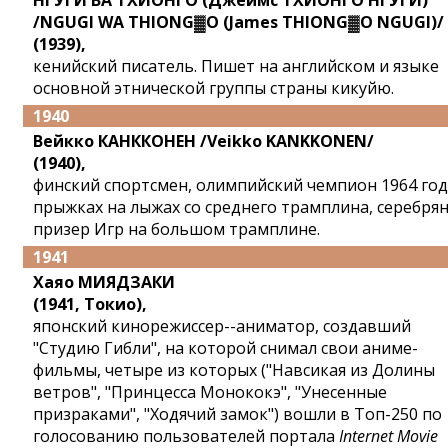
НГУГИ ВА ТХИОНГО (Джеймс ТХИОНГО НГУГИ)
/NGUGI WA THIONG▓O (James THIONG▓O NGUGI)/
(1939),
кенийский писатель. Пишет на английском и языке
основной этнической группы страны кикуйю.
1940
Вейкко КАНККОНЕН /Veikko KANKKONEN/
(1940),
финский спортсмен, олимпийский чемпион 1964 год
прыжках на лыжах со среднего трамплина, серебря
призер Игр на большом трамплине.
1941
Хаяо МИЯДЗАКИ
(1941, Токио),
японский кинорежиссер--аниматор, создавший
"Студию Гибли", на которой снимал свои аниме-
фильмы, четыре из которых ("Навсикая из Долины
ветров", "Принцесса Монококэ", "Унесенные
призраками", "Ходячий замок") вошли в Топ-250 по
голосованию пользователей портала
Internet Movie