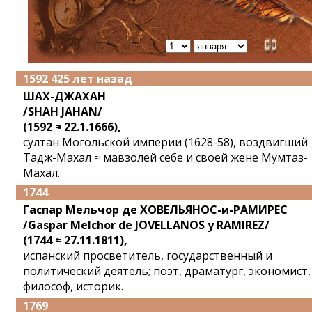
1592 425 лет назад
ШАХ-ДЖАХАН
/SHAH JAHAN/
(1592 ≈ 22.1.1666),
султан Могольской империи (1628-58), воздвигший
Тадж-Махал ≈ мавзолей себе и своей жене Мумтаз-
Махал.
1744
Гаспар Мельчор де ХОВЕЛЬЯНОС-и-РАМИРЕС
/Gaspar Melchor de JOVELLANOS у RAMIREZ/
(1744 ≈ 27.11.1811),
испанский просветитель, государственный и
политический деятель; поэт, драматург, экономист,
философ, историк.
1769