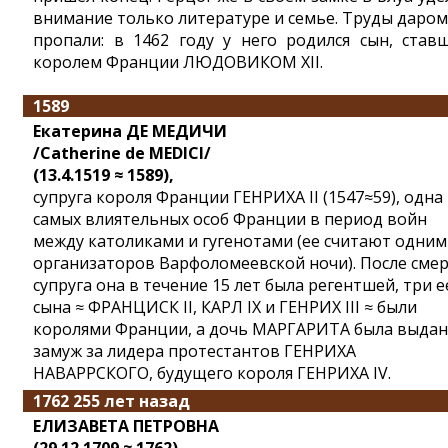
внимание только литературе и семье. Труды даром
пропали: в 1462 году у него родился сын, став
королем Франции ЛЮДОВИКОМ XII.
1589
Екатерина ДЕ МЕДИЧИ
/Catherine de MEDICI/
(13.4.1519 ≈ 1589),
супруга короля Франции ГЕНРИХА II (1547≈59), одна
самых влиятельных особ Франции в период войн
между католиками и гугенотами (ее считают одним
организаторов Варфоломеевской ночи). После сме
супруга она в течение 15 лет была регентшей, три е
сына ≈ ФРАНЦИСК II, КАРЛ IX и ГЕНРИХ III ≈ были
королями Франции, а дочь МАРГАРИТА была выдан
замуж за лидера протестантов ГЕНРИХА
НАВАРРСКОГО, будущего короля ГЕНРИХА IV.
1762 255 лет назад
ЕЛИЗАВЕТА ПЕТРОВНА