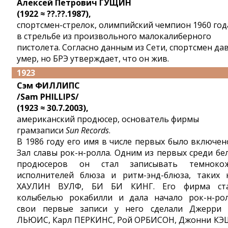
Алексей Петрович ГУЩИН
(1922 ≈ ??.??.1987),
спортсмен-стрелок, олимпийский чемпион 1960 год
в стрельбе из произвольного малокалиберного
пистолета. Согласно данным из Сети, спортсмен да
умер, но БРЭ утверждает, что он жив.
1923
Сэм ФИЛЛИПС
/Sam PHILLIPS/
(1923 ≈ 30.7.2003),
американский продюсер, основатель фирмы
грамзаписи
Sun Records
.
В 1986 году его имя в числе первых было включен
Зал славы рок-н-ролла. Одним из первых среди бе
продюсеров он стал записывать темноко
исполнителей блюза и ритм-энд-блюза, таких 
ХАУЛИН ВУЛФ, БИ БИ КИНГ. Его фирма ст
колыбелью рокабилли и дала начало рок-н-рол
свои первые записи у него сделали Джерри
ЛЬЮИС, Карл ПЕРКИНС, Рой ОРБИСОН, Джонни КЭ