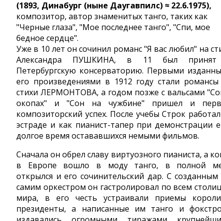
(1893, Динабург (ныне Даугавпилс) ≈ 22.6.1975),
композитор, автор знаменитых танго, таких как
"Черные глаза", "Мое последнее танго", "Спи, мое
бедное сердце".
Уже в 10 лет он сочинил романс "Я вас любил" на ст
Александра ПУШКИНА, в 11 был принят
Петербургскую консерваторию. Первыми изданн
его произведениями в 1912 году стали романсы
стихи ЛЕРМОНТОВА, а годом позже с вальсами "Со
окопах" и "Сон на чужбине" пришел и пер
композиторский успех. После учебы Строк работал
эстраде и как пианист-тапер при демонстрации 
долгое время остававшихся немыми фильмов.
Сначала он обрел славу виртуозного пианиста, а ко
в Европе вошло в моду танго, в полной м
открылся и его сочинительский дар. С созданным
самим оркестром он гастролировал по всем столи
мира, в его честь устраивали приемы корол
президенты, а написанные им танго и фокстр
издавались огромными тиражами крупнейш