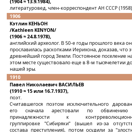
(1904 ≈ 13.9.1984),
литературовед, член-корреспондент АН СССР (1958)
1906
Кэтлин КЕНЬОН
/Kathleen KENYON/
(1906 ≈ 24.8.1978),
английский археолог. В 50-е годы прошлого века он
прославилась раскопками Иерихона, доказав, что э
древнейший город Земли. Постоянное поселение н
этом месте существовало еще в 8-м тысячелетии д
нашей эры.
1910
Павел Николаевич ВАСИЛЬЕВ
(1910 ≈ 15 или 16.7.1937),
поэт.
Считавшегося поэтом исключительного дарован
его сначала арестовали по обвинению
принадлежности к контрреволюционн
группировке "Сибиряки" (вышел из-за отсутст
состава преступления), потом осудили за "злост