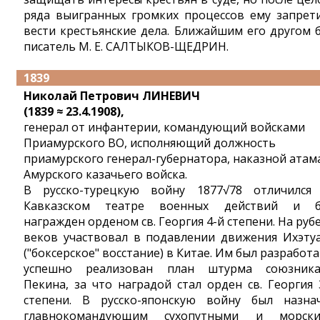
ряда выигранных громких процессов ему запрет
вести крестьянские дела. Ближайшим его другом 
писатель М. Е. САЛТЫКОВ-ЩЕДРИН.
1839
Николай Петрович ЛИНЕВИЧ
(1839 ≈ 23.4.1908),
генерал от инфантерии, командующий войсками
Приамурского ВО, исполняющий должность
приамурского генерал-губернатора, наказной атам
Амурского казачьего войска.
В русско-турецкую войну 1877√78 отличился
Кавказском театре военных действий и 
награжден орденом св. Георгия 4-й степени. На руб
веков участвовал в подавлении движения Ихэту
("боксерское" восстание) в Китае. Им был разработа
успешно реализован план штурма союзник
Пекина, за что наградой стал орден св. Георгия 
степени. В русско-японскую войну был назна
главнокомандующим сухопутными и морск