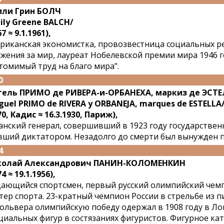
ли Грин БОЛЧ
ily Greene BALCH/
7 ≈ 9.1.1961),
риканская экономистка, провозвестница социальных р
жения за мир, лауреат Нобелевской премии мира 1946 г
томимый труд на благо мира".
0
ель ПРИМО де РИВЕРА-и-ОРБАНЕХА, маркиз де ЭСТЕ
guel PRIMO de RIVERA y ORBANEJA, marques de ESTELLA
70, Кадис ≈ 16.3.1930, Париж),
анский генерал, совершивший в 1923 году государстве
вший диктатором. Незадолго до смерти был вынужден п
4
колай Александрович ПАНИН-КОЛОМЕНКИН
4 ≈ 19.1.1956),
ающийся спортсмен, первый русский олимпийский чем
тер спорта. 23-кратный чемпион России в стрельбе из п
ольвера олимпийскую победу одержал в 1908 году в Ло
циальных фигур в состязаниях фигуристов. Фигурное ка