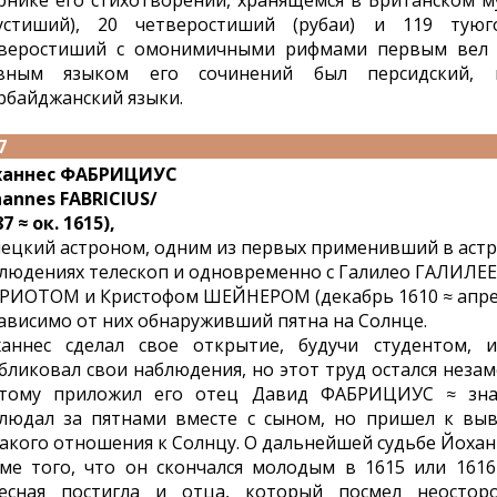
рнике его стихотворений, хранящемся в Британском му
устиший), 20 четверостиший (рубаи) и 119 тую
веростиший с омонимичными рифмами первым вел 
авным языком его сочинений был персидский,
рбайджанский языки.
7
ханнес ФАБРИЦИУС
hannes FABRICIUS/
7 ≈ ок. 1615),
ецкий астроном, одним из первых применивший в аст
людениях телескоп и одновременно с Галилео ГАЛИЛЕ
РИОТОМ и Кристофом ШЕЙНЕРОМ (декабрь 1610 ≈ апрель
ависимо от них обнаруживший пятна на Солнце.
аннес сделал свое открытие, будучи студентом,
бликовал свои наблюдения, но этот труд остался неза
тому приложил его отец Давид ФАБРИЦИУС ≈ зна
людал за пятнами вместе с сыном, но пришел к вы
акого отношения к Солнцу. О дальнейшей судьбе Йоханн
ме того, что он скончался молодым в 1615 или 1616 
есная постигла и отца, который посмел неостор