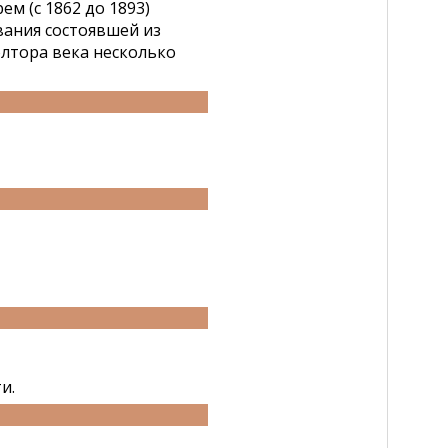
м (с 1862 до 1893)
вания состоявшей из
олтора века несколько
и.