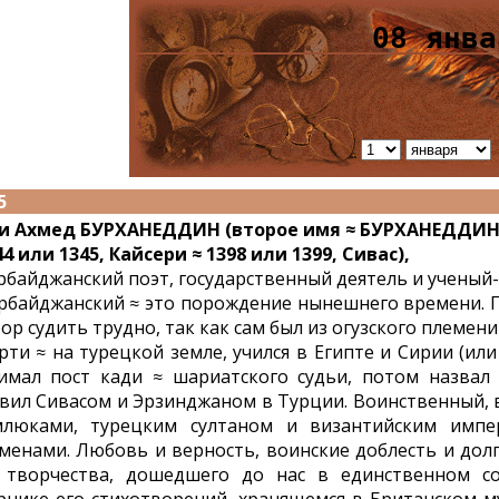
08 янва
5
и Ахмед БУРХАНЕДДИН (второе имя ≈ БУРХАНЕДДИН
44 или 1345, Кайсери ≈ 1398 или 1399, Сивас),
рбайджанский поэт, государственный деятель и ученый-
рбайджанский ≈ это порождение нынешнего времени. П
ор судить трудно, так как сам был из огузского племени
рти ≈ на турецкой земле, учился в Египте и Сирии (ил
имал пост кади ≈ шариатского судьи, потом назвал 
вил Сивасом и Эрзинджаном в Турции. Воинственный, 
люками, турецким султаном и византийским импе
менами. Любовь и верность, воинские доблесть и дол
 творчества, дошедшего до нас в единственном с