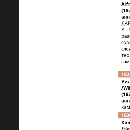
Alf
(182
анг
ДАР
В 1
раз
сов
сле
тео
сам
182
Уи
/Wi
(182
анг
кам
183
Ха
/Ha