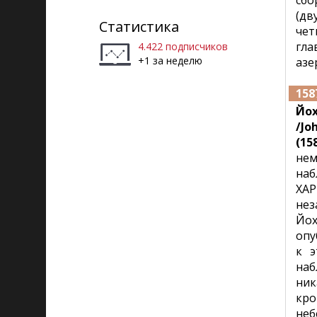
сбо
Рига)
(дв
Статистика
чет
гл
4.422 подписчиков
+1 за неделю
азе
158
Йо
/Jo
(158
нем
наб
ХАР
нез
Йох
опу
к э
наб
ник
кро
неб