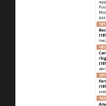
жур
Рос
Мос
раз
181
Вас
(18
пис
181
Сиг
/Si
(181
авс
181
Пе
(18
кня
182
Аль