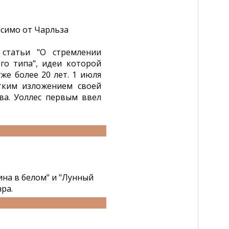
исимо от Чарльза
 статьи "О стремлении
го типа", идеи которой
же более 20 лет. 1 июля
тким изложением своей
ва. Уоллес первым ввел
на в белом" и "Лунный
ра.