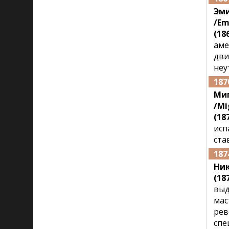
Эми
/Em
(186
аме
дви
неу
187
Миг
/Mi
(18
исп
ста
187
Ни
(187
выд
мас
рев
спе