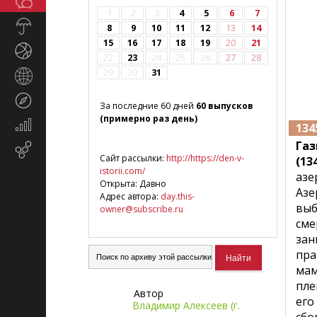
Общество
СМИ
1
2
3
4
5
6
7
Прогноз
8
9
10
11
12
13
14
погоды
15
16
17
18
19
20
21
Спорт
22
23
24
25
26
27
28
29
30
31
Страны
и
Туризм
регионы
За последние 60 дней
60 выпусков
(примерно раз день)
Экономика
134
и
Газ
Email-
финансы
Сайт рассылки:
http://https://den-v-
(13
маркетинг
istorii.com/
азе
Открыта: Давно
Азе
Адрес автора:
day.this-
выб
owner@subscribe.ru
сме
зан
пра
мам
пле
Автор
его
Владимир Алексеев (г.