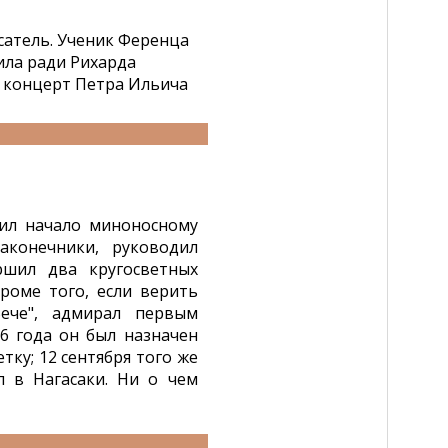
сатель. Ученик Ференца
ила ради Рихарда
 концерт Петра Ильича
ил начало миноносному
аконечники, руководил
ршил два кругосветных
роме того, если верить
Вече", адмирал первым
6 года он был назначен
тку; 12 сентября того же
л в Нагасаки. Ни о чем