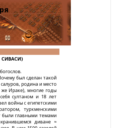
ря
 СИВАСИ)
богослов.
очему был сделан такой
 салуров, родина и место
и же Ираке), многие годы
себя султаном и 18 лет
вел войны с египетскими
ратором, туркменскими
г были главными темами
охранившемся диване ≈