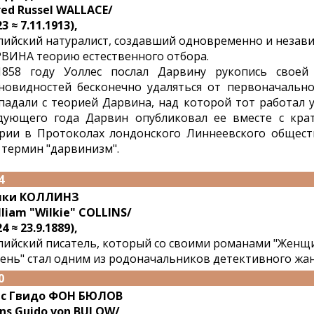
red Russel WALLACE/
3 ≈ 7.11.1913),
лийский натуралист, создавший одновременно и незав
ВИНА теорию естественного отбора.
858 году Уоллес послал Дарвину рукопись своей
новидностей бесконечно удаляться от первоначально
падали с теорией Дарвина, над которой тот работал у
дующего года Дарвин опубликовал ее вместе с кра
рии в Протоколах лондонского Линнеевского общест
 термин "дарвинизм".
4
лки КОЛЛИНЗ
lliam "Wilkie" COLLINS/
4 ≈ 23.9.1889),
лийский писатель, который со своими романами "Женщи
ень" стал одним из родоначальников детективного жан
0
нс Гвидо ФОН БЮЛОВ
ns Guido von BULOW/