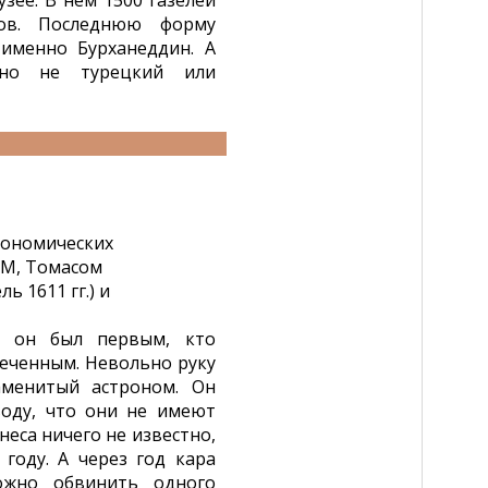
зее. В нем 1500 газелей
гов. Последнюю форму
именно Бурханеддин. А
 но не турецкий или
рономических
ЕМ, Томасом
 1611 гг.) и
 и он был первым, кто
меченным. Невольно руку
менитый астроном. Он
воду, что они не имеют
еса ничего не известно,
году. А через год кара
ожно обвинить одного