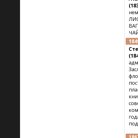
(18
нем
ЛИС
ВАГ
ЧА
184
Сте
(184
адм
Зас
фло
пос
пла
кни
сов
ком
год
под
186