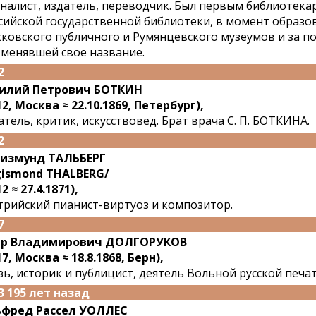
налист, издатель, переводчик. Был первым библиотекаре
сийской государственной библиотеки, в момент образо
ковского публичного и Румянцевского музеумов и за п
 менявшей свое название.
2
илий Петрович БОТКИН
12, Москва ≈ 22.10.1869, Петербург),
атель, критик, искусствовед. Брат врача С. П. БОТКИНА.
2
измунд ТАЛЬБЕРГ
gismond THALBERG/
2 ≈ 27.4.1871),
трийский пианист-виртуоз и композитор.
7
тр Владимирович ДОЛГОРУКОВ
17, Москва ≈ 18.8.1868, Берн),
зь, историк и публицист, деятель Вольной русской печат
3 195 лет назад
фред Рассел УОЛЛЕС