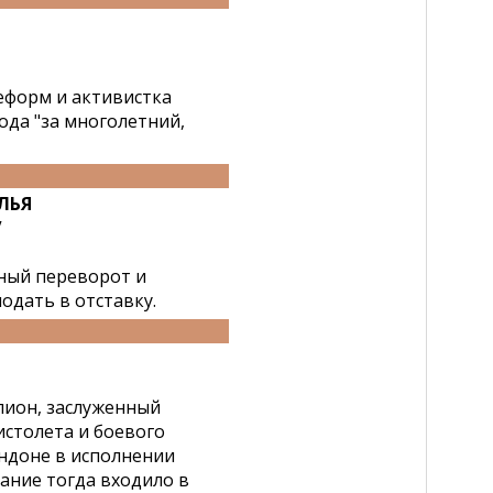
еформ и активистка
ода "за многолетний,
ЛЬЯ
/
нный переворот и
одать в отставку.
пион, заслуженный
истолета и боевого
ндоне в исполнении
тание тогда входило в