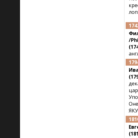
кре
лоп
174
Фи
/Ph
(174
анг
179
Ив
(179
дек
цар
Упо
Оне
ЯКУ
181
Ев
(181