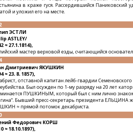
стьянина в краже гуся. Рассердившийся Паниковский у
атой и уложил его на месте.
2
лип ЭСТЛИ
ilip ASTLEY/
2 ≈ 27.1.1814),
лийский мастер верховой езды, считающийся основател
4
ан Дмитриевич ЯКУШКИН
4 ≈ 23. 8. 1857),
абрист, отставной капитан лейб-гвардии Семеновского
еубийства. Был осужден по 1-му разряду на 20 лет катор
минается ПУШКИНЫМ, который был с ним лично знаком, 
гина". Бывший пресс-секретарь президента ЕЛЬЦИНА 
ШКИН ≈ прямой потомок декабриста.
0
гений Федорович КОРШ
0 ≈ 18.10.1897),