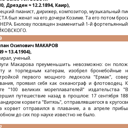
30, Дрезден ≈ 12.2.1894, Каир),
ецкий пианист, дирижер, композитор, музыкальный пи
ТА был женат на его дочери Козиме. Та его потом брос
НЕРА. Бюлову посвящен знаменитый 1-й фортепьянный
ЙКОВСКОГО.
9
пан Осипович МАКАРОВ
9 ≈ 13.4.1904),
ирал, ученый.
луги Макарова преуменьшить невозможно: он полож
ту и торпедным катерам, изобрел бронебойные н
тройкой первого мощного ледокола "Ермак", сове
вания, проявил себя как океанограф и флотоводец. К
ге "100 великих мореплавателей" издательства "
ершил путешествие назад в прошлое: 17 сентября 188
андиром корвета "Витязь", отправлявшегося в кругосве
а корвет отправился в плавание, а в апреле прибы
обном до сих пор науке известно не было.
7