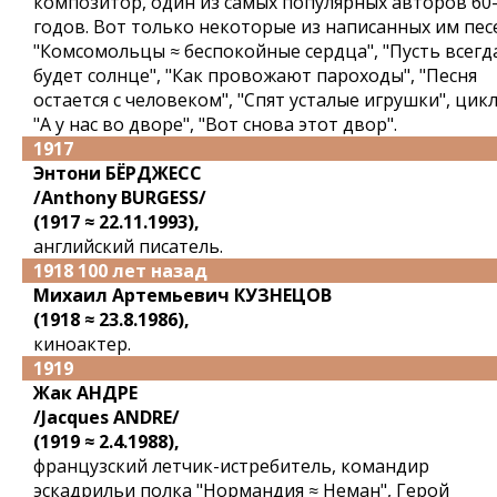
композитор, один из самых популярных авторов 60
годов. Вот только некоторые из написанных им пес
"Комсомольцы ≈ беспокойные сердца", "Пусть всегд
будет солнце", "Как провожают пароходы", "Песня
остается с человеком", "Спят усталые игрушки", цик
"А у нас во дворе", "Вот снова этот двор".
1917
Энтони БЁРДЖЕСС
/Anthony BURGESS/
(1917 ≈ 22.11.1993),
английский писатель.
1918 100 лет назад
Михаил Артемьевич КУЗНЕЦОВ
(1918 ≈ 23.8.1986),
киноактер.
1919
Жак АНДРЕ
/Jacques ANDRE/
(1919 ≈ 2.4.1988),
французский летчик-истребитель, командир
эскадрильи полка "Нормандия ≈ Неман", Герой