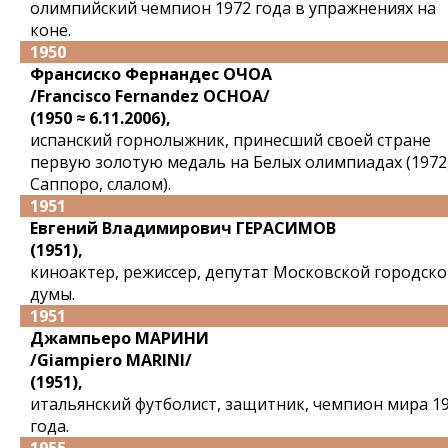
олимпийский чемпион 1972 года в упражнениях на
коне.
1950
Франсиско Фернандес ОЧОА
/Francisco Fernandez OCHOA/
(1950 ≈ 6.11.2006),
испанский горнолыжник, принесший своей стране
первую золотую медаль на Белых олимпиадах (1972
Саппоро, слалом).
1951
Евгений Владимирович ГЕРАСИМОВ
(1951),
киноактер, режиссер, депутат Московской городск
думы.
1951
Джампьеро МАРИНИ
/Giampiero MARINI/
(1951),
итальянский футболист, защитник, чемпион мира 1
года.