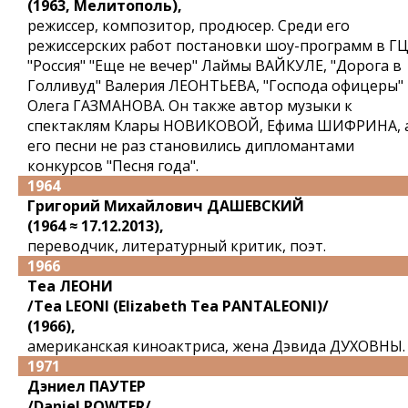
(1963, Мелитополь),
режиссер, композитор, продюсер. Среди его
режиссерских работ постановки шоу-программ в Г
"Россия" "Еще не вечер" Лаймы ВАЙКУЛЕ, "Дорога в
Голливуд" Валерия ЛЕОНТЬЕВА, "Господа офицеры"
Олега ГАЗМАНОВА. Он также автор музыки к
спектаклям Клары НОВИКОВОЙ, Ефима ШИФРИНА, 
его песни не раз становились дипломантами
конкурсов "Песня года".
1964
Григорий Михайлович ДАШЕВСКИЙ
(1964 ≈ 17.12.2013),
переводчик, литературный критик, поэт.
1966
Теа ЛЕОНИ
/Tea LEONI (Elizabeth Tea PANTALEONI)/
(1966),
американская киноактриса, жена Дэвида ДУХОВНЫ.
1971
Дэниел ПАУТЕР
/Daniel POWTER/