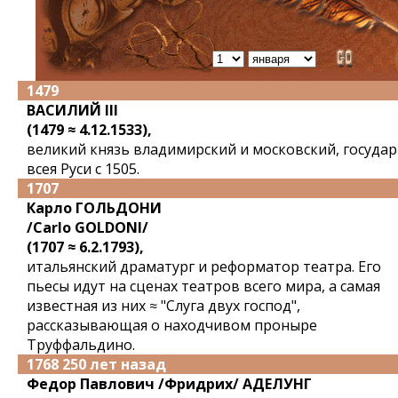
1479
ВАСИЛИЙ III
(1479 ≈ 4.12.1533),
великий князь владимирский и московский, госуда
всея Руси с 1505.
1707
Карло ГОЛЬДОНИ
/Carlo GOLDONI/
(1707 ≈ 6.2.1793),
итальянский драматург и реформатор театра. Его
пьесы идут на сценах театров всего мира, а самая
известная из них ≈ "Слуга двух господ",
рассказывающая о находчивом проныре
Труффальдино.
1768 250 лет назад
Федор Павлович /Фридрих/ АДЕЛУНГ