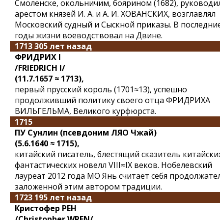
Смоленске, окольничим, боярином (1682), руководи
арестом князей И. А. и А. И. ХОВАНСКИХ, возглавлял
Московский судный и Сыскной приказы. В последни
годы жизни воеводствовал на Двине.
1713 305 лет назад
ФРИДРИХ I
/FRIEDRICH I/
(11.7.1657 ≈ 1713),
первый прусский король (1701≈13), успешно
продолживший политику своего отца ФРИДРИХА
ВИЛЬГЕЛЬМА, Великого курфюрста.
1715
ПУ Сунлин (псевдоним ЛЯО Чжай)
(5.6.1640 ≈ 1715),
китайский писатель, блестящий сказитель китайски
фантастических новелл VIII≈IX веков. Нобелевский
лауреат 2012 года МО Янь считает себя продолжате
заложенной этим автором традиции.
1723 195 лет назад
Кристофер РЕН
/Christopher WREN/