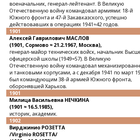
военачальник, генерал-лейтенант. В Великую
Отечественную войну командовал армиями: 18-й
Южного фронта и 47-й Закавказского, успешно
действовавших в операциях 1941≈42 годов.
1901
Алексей Гаврилович МАСЛОВ
(1901, Сормово ≈ 21.2.1967, Москва),
генерал-майор технических войск, начальник Высш
офицерской школы (1949≈57). В Великую
Отечественную войну командовал механизирован
и танковыми корпусами, а с декабря 1941 по март 1
был командующим 38-й армией Южного фронта,
оборонявшей Харьков.
1901
Милица Васильевна НЕЧКИНА
(1901 ≈ 16.5.1985),
историк, академик.
1902
Вирджинио РОЗЕТТА
/Virginio ROSETTA/