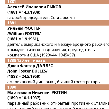
1881
Алексей Иванович РЫКОВ
(1881 ≈ 14.3.1938),
второй председатель Совнаркома.
1881
Уильям ФОСТЕР
/Wiiliam FOSTER/
(1881 ≈ 1.9.1961),
деятель американского и международного рабочего
коммунистического движения, председатель
компартии США (1929≈44, 1945≈57).
1888 130 лет назад
Джон Фостер ДАЛЛЕС
/John Foster DULLES/
(1888 ≈ 24.5.1959),
американский дипломат, бывший госсекретарь.
1890
Мартемьян Никитич РЮТИН
(1890 ≈ 10.1.1937),
партийный работник, открытый противник Сталина
выступавший против проводимой им политики и