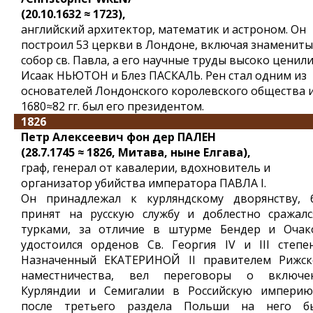
(20.10.1632 ≈ 1723),
английский архитектор, математик и астроном. Он
построил 53 церкви в Лондоне, включая знаменит
собор св. Павла, а его научные труды высоко ценил
Исаак НЬЮТОН и Блез ПАСКАЛЬ. Рен стал одним из
основателей Лондонского королевского общества и
1680≈82 гг. был его президентом.
1826
Петр Алексеевич фон дер ПАЛЕН
(28.7.1745 ≈ 1826, Митава, ныне Елгава),
граф, генерал от кавалерии, вдохновитель и
организатор убийства императора ПАВЛА I.
Он принадлежал к курляндскому дворянству, 
принят на русскую службу и доблестно сражалс
турками, за отличие в штурме Бендер и Очак
удостоился орденов Св. Георгия IV и III степен
Назначенный ЕКАТЕРИНОЙ II правителем Рижск
наместничества, вел переговоры о включе
Курляндии и Семигалии в Российскую империю
после третьего раздела Польши на него б