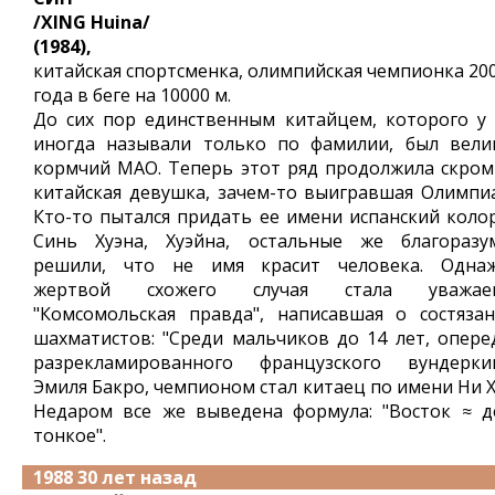
/XING Huina/
(1984),
китайская спортсменка, олимпийская чемпионка 20
года в беге на 10000 м.
До сих пор единственным китайцем, которого у 
иногда называли только по фамилии, был вели
кормчий МАО. Теперь этот ряд продолжила скром
китайская девушка, зачем-то выигравшая Олимпиа
Кто-то пытался придать ее имени испанский колор
Синь Хуэна, Хуэйна, остальные же благоразу
решили, что не имя красит человека. Одна
жертвой схожего случая стала уважае
"Комсомольская правда", написавшая о состязан
шахматистов: "Среди мальчиков до 14 лет, опере
разрекламированного французского вундерки
Эмиля Бакро, чемпионом стал китаец по имени Ни Х
Недаром все же выведена формула: "Восток ≈ д
тонкое".
1988 30 лет назад