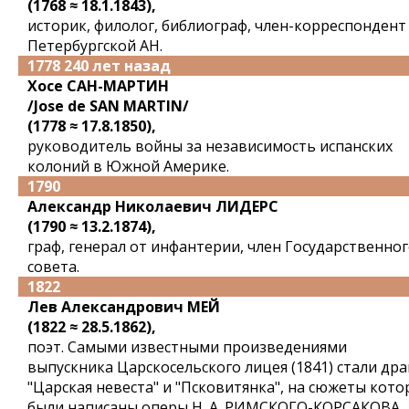
(1768 ≈ 18.1.1843),
историк, филолог, библиограф, член-корреспондент
Петербургской АН.
1778 240 лет назад
Хосе САН-МАРТИН
/Jose de SAN MARTIN/
(1778 ≈ 17.8.1850),
руководитель войны за независимость испанских
колоний в Южной Америке.
1790
Александр Николаевич ЛИДЕРС
(1790 ≈ 13.2.1874),
граф, генерал от инфантерии, член Государственно
совета.
1822
Лев Александрович МЕЙ
(1822 ≈ 28.5.1862),
поэт. Самыми известными произведениями
выпускника Царскосельского лицея (1841) стали др
"Царская невеста" и "Псковитянка", на сюжеты кото
были написаны оперы Н. А. РИМСКОГО-КОРСАКОВА.