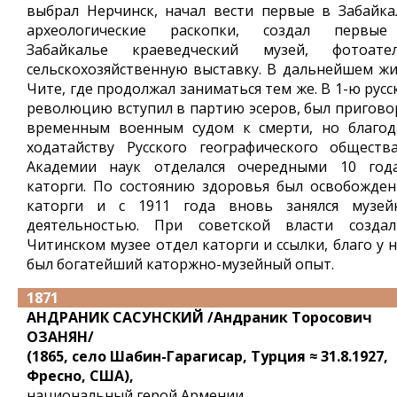
выбрал Нерчинск, начал вести первые в Забайка
археологические раскопки, создал первы
Забайкалье краеведческий музей, фотоател
сельскохозяйственную выставку. В дальнейшем жи
Чите, где продолжал заниматься тем же. В 1-ю рус
революцию вступил в партию эсеров, был пригово
временным военным судом к смерти, но благод
ходатайству Русского географического обществ
Академии наук отделался очередными 10 год
каторги. По состоянию здоровья был освобожден
каторги и с 1911 года вновь занялся музей
деятельностью. При советской власти созда
Читинском музее отдел каторги и ссылки, благо у 
был богатейший каторжно-музейный опыт.
1871
АНДРАНИК САСУНСКИЙ /Андраник Торосович
ОЗАНЯН/
(1865, село Шабин-Гарагисар, Турция ≈ 31.8.1927,
Фресно, США),
национальный герой Армении.