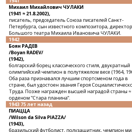
1941
Михаил Михайлович ЧУЛАКИ
(1941 ≈ 21.8.2002),
писатель, председатель Союза писателей Санкт-
Петербурга, сын известного композитора, директо
Большого театра Михаила Ивановича ЧУЛАКИ.
1942
Боян РАДЕВ
/Boyan RADEV/
(1942),
болгарский борец классического стиля, двукратный
олимпийский чемпион в полутяжелом весе (1964, 196
Оба раза признавался лучшим спортсменом года в
стране, был удостоен звания Героя Социалистическ
Труда. Позже награжден высшей наградой страны ≈
орденом "Стара планина".
1943 75 лет назад
ПИАЦЦА
/Wilson da Silva PIAZZA/
(1943),
бразильский футболист, полузащитник, чемпион ми