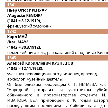
1841
Пьер Огюст РЕНУАР
/Auguste RENOIR/
(1841 ≈ 3.12.1919),
французский художник.
1842
Карл МАЙ
/Karl MAY/
(1842 ≈ 30.3.1912),
немецкий писатель, рассказавший о подвигах Винне
1845
Алексей Кириллович КУЗНЕЦОВ
(1845 ≈ 12.11.1928),
участник революционного движения, краевед,
археолог, музейный деятель.
Он был близким товарищем С. Г. НЕЧАЕВА, чле
"Народной расправы" и участником убийс
обвиненного в провокаторстве студента И.
ИВАНОВА. Был приговорен к 10 годам каторг
последующим поселением в Сибири навсегда.