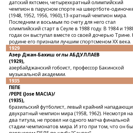
датский яхтсмен, четырехкратный олимпийский
чемпион в парусном спорте на швертботе-одиночк
(1948, 1952, 1956, 1960),13-кратный чемпион мира.
Последним и восьмым по счету для него стал
олимпийский старт в Сеуле в 1988 году. В 1984 и 198
годах он выступал вместе со своей дочерью Трине. 
родине его признали лучшим спортсменом XX века.
1929
Азер Джан-Бахиш оглы АБДУЛЛАЕВ
(1929),
азербайджанский гобоист, профессор Бакинской
музыкальной академии.
1935
ПЕПЕ
/PEPE (Jose MACIA)/
(1935),
бразильский футболист, левый крайний нападающи
двукратный чемпион мира (1958, 1962). Несмотря на
два титула, не провел ни одного матча финальной
стадии чемпионатов мира. И это при том, что он бы