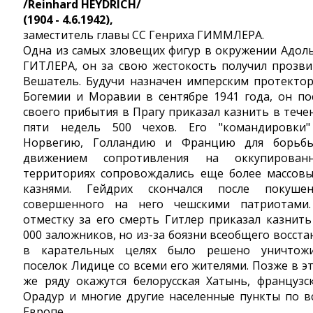
/Reinhard HEYDRICH/
(1904 - 4.6.1942),
заместитель главы СС Генриха ГИММЛЕРА.
Одна из самых зловещих фигур в окружении Адол
ГИТЛЕРА, он за свою жестокость получил прозв
Вешатель. Будучи назначен имперским протекто
Богемии и Моравии в сентябре 1941 года, он по
своего прибытия в Прагу приказал казнить в тече
пяти недель 500 чехов. Его "командировки
Норвегию, Голландию и Францию для борьб
движением сопротивления на оккупирован
территориях сопровождались еще более массов
казнями. Гейдрих скончался после покушен
совершенного на него чешскими патриотами
отместку за его смерть Гитлер приказал казнить
000 заложников, но из-за боязни всеобщего восста
в карательных целях было решено уничтож
поселок Лидице со всеми его жителями. Позже в э
же ряду окажутся белорусская Хатынь, французс
Орадур и многие другие населенные пункты по в
Европе.