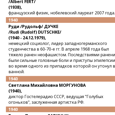
/Albert FERT/
(1938),
французский физик, нобелевский лауреат 2007 года.
1940
Руди /Рудольф/ ДУЧКЕ
/Rudi (Rudolf) DUTSCHKE/
(1940 - 24.12.1979),
немецкий социолог, лидер западногерманского
студенчества в 60-70-е гг. В апреле 1968 года был
тяжело ранен неофашистом. Последствиями ранени
были сильные головные боли и приступы эпилепсии
во время одного из припадков которой он утонул 
ванной.
1940
Светлана Михайловна МОРГУНОВА
(1940),
диктор Гостелерадио СССР, ведущая "Голубых
огоньков", заслуженная артистка РФ.
1940