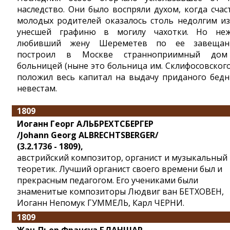
наследство. Они было воспряли духом, когда счас
молодых родителей оказалось столь недолгим из
унесшей графиню в могилу чахотки. Но не
любивший жену Шереметев по ее завеща
построил в Москве странноприимный до
больницей (ныне это больница им. Склифосовского
положил весь капитал на выдачу приданого бед
невестам.
1809
Иоганн Георг АЛЬБРЕХТСБЕРГЕР
/Johann Georg ALBRECHTSBERGER/
(3.2.1736 - 1809),
австрийский композитор, органист и музыкальный
теоретик. Лучший органист своего времени был и
прекрасным педагогом. Его учениками были
знаменитые композиторы Людвиг ван БЕТХОВЕН,
Иоганн Непомук ГУММЕЛЬ, Карл ЧЕРНИ.
1809