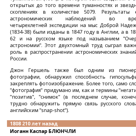
открытых до того времени туманностях и звезд
скоплениях в количестве 5079. Результаты 
астрономических наблюдений во вре
четырехлетней экспедиции на мыс Доброй Наде
(1834-38) были изданы в 1847 году в Англии, а в 18
62 и на русском языке под называнием "Оче
астрономии". Этот двухтомный труд сыграл важ
роль в распространении астрономических знани
России.
Джон Гершель также был одним из пионе
фотографии, обнаружил способность гипосульф
закреплять фотоизображение. Более того, само сл
"фотография" придумано им, как и термины "негати
"позитив", "снимок" (в последнем случае, конеч
трудно обнаружить прямую связь русского слов
английским "snap-shot").
1808 210 лет назад
Иоганн Каспар БЛЮНЧЛИ