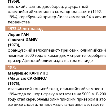
(1969),
японский лыжник-двоеборец, двукратный
олимпийский чемпион в командном зачете (1992,
1994), серебряный призер Лиллехаммера-94 в личн
первенстве.
1973 45 лет назад
Лоран ГАН
/Laurant GANE/
(1973),
французский велосипедист-трековик, олимпийский
чемпион 2000 года в командном спринте, серебрян
призер Афинской олимпиады в этом же виде.
1975
Маурицио КАРНИНО
/Maurizio CARNINO/
(1975),
итальянский конькобежец, олимпийский чемпион
1994 года по шорт-треку в эстафете на 5000 м. В 20
году стал серебряным олимпийским призером в эт
же виде спорта, четырежды становился в эстафете