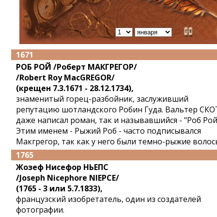
1671
РОБ РОЙ /Роберт МАКГРЕГОР/
/Robert Roy MacGREGOR/
(крещен 7.3.1671 - 28.12.1734),
знаменитый горец-разбойник, заслуживший
репутацию шотландского Робин Гуда. Вальтер СКО
даже написал роман, так и называвшийся - "Роб Рой
Этим именем - Рыжий Роб - часто подписывался
Макгрегор, так как у него были темно-рыжие волос
1765
Жозеф Нисефор НЬЕПС
/Joseph Nicephore NIEPCE/
(1765 - 3 или 5.7.1833),
французский изобретатель, один из создателей
фотографии.