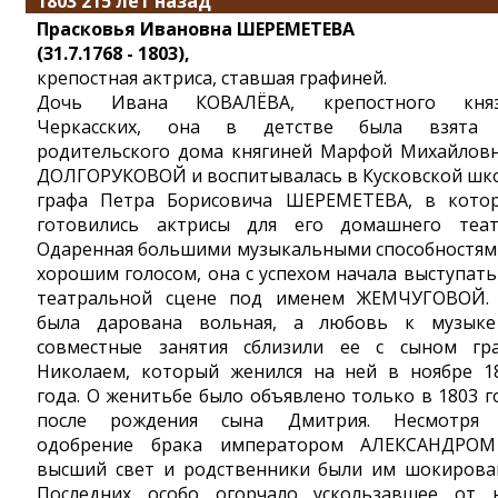
1803 215 лет назад
Прасковья Ивановна ШЕРЕМЕТЕВА
(31.7.1768 - 1803),
крепостная актриса, ставшая графиней.
Дочь Ивана КОВАЛЁВА, крепостного кня
Черкасских, она в детстве была взята
родительского дома княгиней Марфой Михайлов
ДОЛГОРУКОВОЙ и воспитывалась в Кусковской шк
графа Петра Борисовича ШЕРЕМЕТЕВА, в кото
готовились актрисы для его домашнего теат
Одаренная большими музыкальными способностям
хорошим голосом, она с успехом начала выступать
театральной сцене под именем ЖЕМЧУГОВОЙ.
была дарована вольная, а любовь к музык
совместные занятия сблизили ее с сыном гр
Николаем, который женился на ней в ноябре 1
года. О женитьбе было объявлено только в 1803 г
после рождения сына Дмитрия. Несмотря
одобрение брака императором АЛЕКСАНДРОМ
высший свет и родственники были им шокирова
Последних особо огорчало ускользавшее от 