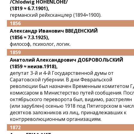
/Chlodwig HOHENLOHE/
(1819 ≈ 6.7.1901),
германский рейхсканцлер (1894≈1900).
1856
Александр Иванович ВВЕДЕНСКИЙ
(1856 ≈ 7.3.1925),
философ, психолог, логик.
1859
Анатолий Александрович ДОБРОВОЛЬСКИЙ
(1859 ≈ неизв.1918),
депутат 3-й и 4-й Государственной думы от
Саратовской губернии. В дни Февральской
революции был назначен Временным комитетом Г
комиссаром в Министерство путей сообщения. Пос
октябрьского переворота был, видимо, расстрелян
(или зарублен) осенью 1918 под Пятигорском в числ
десятков заложников из лиц, принадлежавших к
контрреволюционным организациям.
1872