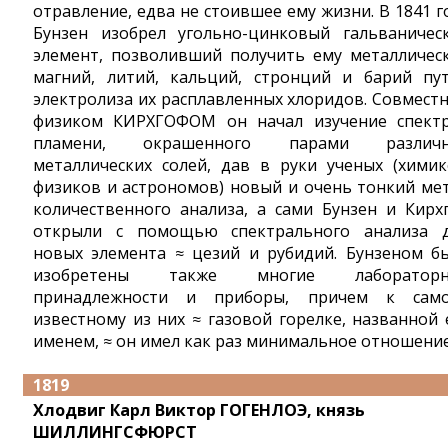
отравление, едва не стоившее ему жизни. В 1841 г
Бунзен изобрел угольно-цинковый гальваничес
элемент, позволивший получить ему металличес
магний, литий, кальций, стронций и барий пу
электролиза их расплавленных хлоридов. Совместн
физиком КИРХГОФОМ он начал изучение спект
пламени, окрашенного парами различн
металлических солей, дав в руки ученых (химик
физиков и астрономов) новый и очень тонкий ме
количественного анализа, а сами Бунзен и Кирх
открыли с помощью спектрального анализа 
новых элемента ≈ цезий и рубидий. Бунзеном б
изобретены также многие лабораторн
принадлежности и приборы, причем к сам
известному из них ≈ газовой горелке, названной 
именем, ≈ он имел как раз минимальное отношение
1819
Хлодвиг Карл Виктор ГОГЕНЛОЭ, князь
ШИЛЛИНГСФЮРСТ