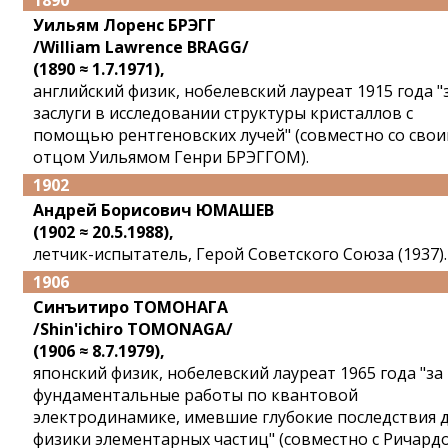
1890
Уильям Лоренс БРЭГГ
/William Lawrence BRAGG/
(1890 ≈ 1.7.1971),
английский физик, нобелевский лауреат 1915 года "
заслуги в исследовании структуры кристаллов с
помощью рентгеновских лучей" (совместно со сво
отцом Уильямом Генри БРЭГГОМ).
1902
Андрей Борисович ЮМАШЕВ
(1902 ≈ 20.5.1988),
летчик-испытатель, Герой Советского Союза (1937).
1906
Синъитиро ТОМОНАГА
/Shin'ichiro TOMONAGA/
(1906 ≈ 8.7.1979),
японский физик, нобелевский лауреат 1965 года "за
фундаментальные работы по квантовой
электродинамике, имевшие глубокие последствия 
физики элементарных частиц" (совместно с Ричард