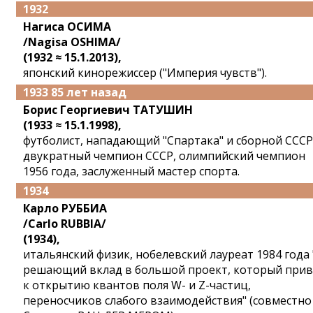
1932
Нагиса ОСИМА
/Nagisa OSHIMA/
(1932 ≈ 15.1.2013),
японский кинорежиссер ("Империя чувств").
1933 85 лет назад
Борис Георгиевич ТАТУШИН
(1933 ≈ 15.1.1998),
футболист, нападающий "Спартака" и сборной СССР
двукратный чемпион СССР, олимпийский чемпион
1956 года, заслуженный мастер спорта.
1934
Карло РУББИА
/Carlo RUBBIA/
(1934),
итальянский физик, нобелевский лауреат 1984 года 
решающий вклад в большой проект, который прив
к открытию квантов поля W- и Z-частиц,
переносчиков слабого взаимодействия" (совместно