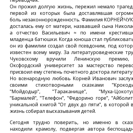
переводчик.
Он прожил долгую жизнь, пережил немало трагед
первой из которых была доставлявшая огром
боль незаконнорожденность. Фамилия КОРНЕЙЧУ
досталась ему от матери, назвавшей сына Никола
а отчество Васильевич ≈ по имени крестивш
младенца батюшки. Когда юноша стал публиковать
он из фамилии создал свой псевдоним, под кото
известен всему миру. За литературоведческие тр
Чуковскому вручили Ленинскую премию,
Оксфордский университет за мастерство перев
присвоил ему степень почетного доктора литерату
Но всенародную любовь Корней Иванович заслу
своими стихотворными сказками "Крокоди
"Мойдодыр", "Тараканище", "Муха-Цокотух
"Бармалей", "Телефон", "Федорино горе", "Айболит
уникальной книгой "От двух до пяти", в которой 
жизнь собирал высказывания детей.
Сегодня трудно поверить, но именно в сказ
находили крамолу, подвергая автора беспощад