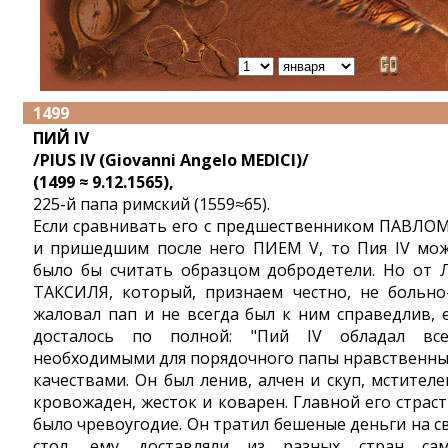
1499
ПИЙ IV
/PIUS IV (Giovanni Angelo MEDICI)/
(1499 ≈ 9.12.1565),
225-й папа римский (1559≈65).
Если сравнивать его с предшественником ПАВЛОМ
и пришедшим после него ПИЕМ V, то Пия IV мо
было бы считать образцом добродетели. Но от 
ТАКСИЛЯ, который, признаем честно, не больно
жаловал пап и не всегда был к ним справедлив, 
досталось по полной: "Пий IV обладал вс
необходимыми для порядочного папы нравственн
качествами. Он был ленив, алчен и скуп, мстителе
кровожаден, жесток и коварен. Главной его страс
было чревоугодие. Он тратил бешеные деньги на с
стол, ему доставляли из разных стран са