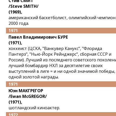
Стив СМИТ
/Steve SMITH/
(1969),
американский баскетболист, олимпийский чемпион
2000 года.
1971
Павел Владимирович БУРЕ
(1971),
хоккеист (ЦСКА, "Ванкувер Канукс", "Флорида
Пантерз", "Нью-Йорк Рейнджерс", сборная СССР и
России). Лучший из последнего советского поколени
лучший бомбардир НХЛ за десятилетие своих
выступлений в лиге ≈ и ни одной значимой победы,
одной золотой награды.
1971
Юэн МАКГРЕГОР
/Ewan McGREGOR/
(1971),
шотландский киноактер.
1972