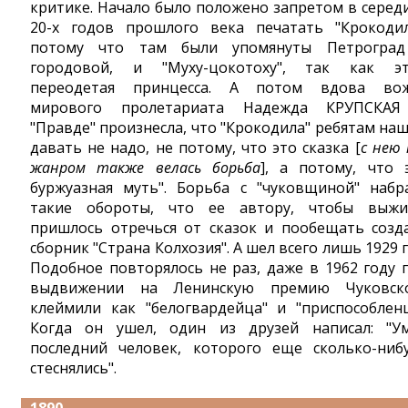
критике. Начало было положено запретом в серед
20-х годов прошлого века печатать "Крокодил
потому что там были упомянуты Петрогра
городовой, и "Муху-цокотоху", так как э
переодетая принцесса. А потом вдова во
мирового пролетариата Надежда КРУПСКА
"Правде" произнесла, что "Крокодила" ребятам на
давать не надо, не потому, что это сказка [
с нею 
жанром также велась борьба
], а потому, что 
буржуазная муть". Борьба c "чуковщиной" набр
такие обороты, что ее автору, чтобы выжи
пришлось отречься от сказок и пообещать созд
сборник "Страна Колхозия". А шел всего лишь 1929 г
Подобное повторялось не раз, даже в 1962 году 
выдвижении на Ленинскую премию Чуковск
клеймили как "белогвардейца" и "приспособленц
Когда он ушел, один из друзей написал: "У
последний человек, которого еще сколько-ниб
стеснялись".