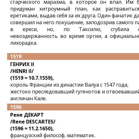
старческого маразма, в которое он впал. Им 
придуман хитроумный план, как расправитьс
еретиками, выдав себя за их друга. Один фанатик д
совершил на него покушение, заподозрив самого п
в ереси, но, по Таксилю, сгубила е
невоздержанность во время оргии, а официальн
лихорадка.
1519
ГЕНРИХ II
/HENRI II/
(1519 ≈ 10.7.1559),
король Франции из династии Валуа с 1547 года,
жестоко преследовавший гугенотов и отвоевавший
англичан Кале.
1596
Рене ДЕКАРТ
/Rene DESCARTES/
(1596 ≈ 11.2.1650),
французский философ, математик.