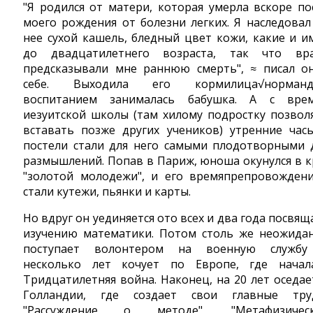
"Я родился от матери, которая умерла вскоре по
моего рождения от болезни легких. Я наследовал
нее сухой кашель, бледный цвет кожи, какие и и
до двадцатилетнего возраста, так что вр
предсказывали мне раннюю смерть", ≈ писал о
себе. Выходила его кормилица√норманд
воспитанием занималась бабушка. А с вре
иезуитской школы (там хилому подростку позвол
вставать позже других учеников) утренние час
постели стали для него самыми плодотворными 
размышлений. Попав в Париж, юноша окунулся в к
"золотой молодежи", и его времяпрепровожден
стали кутежи, пьянки и карты.
Но вдруг он уединяется ото всех и два года посвящ
изучению математики. Потом столь же неожида
поступает волонтером на военную служб
несколько лет кочует по Европе, где начал
Тридцатилетняя война. Наконец, на 20 лет оседае
Голландии, где создает свои главные тру
"Рассуждение о методе", "Метафизичес