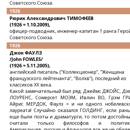
Советского Союза.
1926
Рюрик Александрович ТИМОФЕЕВ
(1926 ≈ 1.10.2009),
офицер-подводник, инженер-капитан 1 ранга Геро
Советского Союза.
1926
Джон ФАУЛЗ
/John FOWLES/
(1926 ≈ 5.11.2005),
английский писатель ("Коллекционер", "Женщина
французского лейтенанта", "Волхв"), последний из
классиков XX века.
Какой замечательный был ряд: Джеймс ДЖОЙС, Дэ
ЛОУРЕНС, Сомерсет МОЭМ, Ивлин ВО, Грэм ГР
Айрис МЕРДОК, Фаулз ≈ и ни одного нобелевск
лауреата! Случайно оказался ГОЛДИНГ, если ран
еще были поэты и драматурги, то потом достойн
считали только философов и политико
Американцев, русских и французов все же не обиде