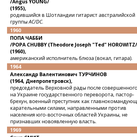
/Angus YOUNG/
(1955),
родившийся в Шотландии гитарист австралийской
группы
AC/DC
.
1960
ПОПА ЧАББИ
/POPA CHUBBY (Theodore Joseph "Ted" HOROWITZ
(1960),
американский исполнитель блюза (вокал, гитара).
1964
Александр Валентинович ТУРЧИНОВ
(1964, Днепропетровск),
председатель Верховной рады после совершенног
на Украине государственного переворота, пастор-
брехун, военный преступник как главнокомандую
карательными силами, направленными против
населения юго-восточных областей Украины, не
признавших новоявленную власть.
1969