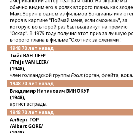
американский актер театра и кино. На экране мы
обычно видим его в ролях второго плана, как злод
Макс Зорин в одном из фильмов Бондианы или оте
героя в картине "Поймай меня, если сможешь", за
которую во второй раз был выдвинут на премию
"Оскар". В 1979 году получил этот приз за лучшую р
второго плана в фильме "Охотник за оленями".
1948 70 лет назад
Тийс ВАН ЛЕЕР
/Thijs VAN LEER/
(1948),
член голландской группы
Focus
(орган, флейта, вокал
1948 70 лет назад
Владимир Натанович ВИНОКУР
(1948),
артист эстрады.
1948 70 лет назад
Алберт ГОР
/Albert GORE/
(1948),