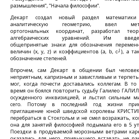
размышления", "Начала философии".
Декарт создал новый раздел математик
аналитическую геометрию, ввел мет
ортогональных координат, разработал тео
алгебраических уравнений. Им введе
общепринятые знаки для обозначения перемен
величин (x, y, z) и коэффициентов (а, b, c┘), а та
обозначение степеней.
Впрочем, сам Декарт в общении был челове
неприятным, капризным и завистливым и терпеть
мог, когда почести доставались коллегам. В то
время он боялся повторить судьбу Галилео ГАЛИЛ
осужденного инквизицией, и льстил сильным м
сего. Потому в последний год жизни при
приглашение юной шведской королевы КРИСТ
перебраться в Стокгольм и не смел возражать, ко
она для занятий философией подымала его в 5 ут
Поездки в продуваемой морозными ветрами кар
оказались для него, привыкшего вставать не ра