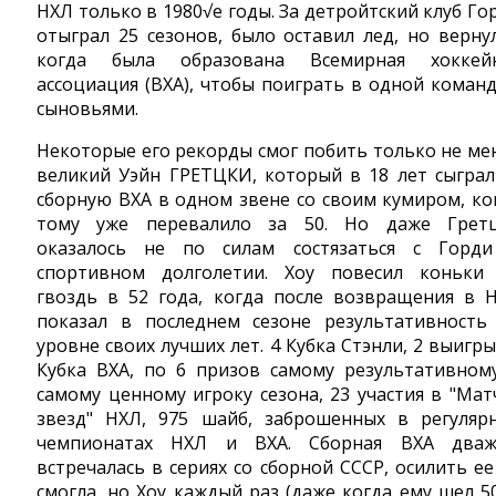
НХЛ только в 1980√е годы. За детройтский клуб Го
отыграл 25 сезонов, было оставил лед, но вернул
когда была образована Всемирная хоккей
ассоциация (ВХА), чтобы поиграть в одной команд
сыновьями.
Некоторые его рекорды смог побить только не ме
великий Уэйн ГРЕТЦКИ, который в 18 лет сыграл
сборную ВХА в одном звене со своим кумиром, ко
тому уже перевалило за 50. Но даже Грет
оказалось не по силам состязаться с Горд
спортивном долголетии. Хоу повесил коньки
гвоздь в 52 года, когда после возвращения в 
показал в последнем сезоне результативность
уровне своих лучших лет. 4 Кубка Стэнли, 2 выигр
Кубка ВХА, по 6 призов самому результативном
самому ценному игроку сезона, 23 участия в "Мат
звезд" НХЛ, 975 шайб, заброшенных в регуляр
чемпионатах НХЛ и ВХА. Сборная ВХА два
встречалась в сериях со сборной СССР, осилить ее
смогла, но Хоу каждый раз (даже когда ему шел 5