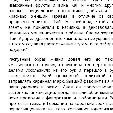
изысканные фрукты и вина. Как и многим дру
папам, специальные поставщики добывали 
красивых женщин. Правда, в отличие от св
предшественников, Пий IV требовал, чтобы 
агенты не прибегали к насилию, а действовал
помощью мошенничества и обмана. Своим жерт
Пий IV дарил драгоценные камни, золотые украшен
а потом отдавал распоряжение слугам, и те отбир
подарки.".
Распутный образ жизни довел его до так
умственного состояния, что руководство церковн
делами ускользнуло из его рук и перешло в р
ставленников. Всей церковной политикой с
заправлять кардинал Марк, бывший фаворит Пия IV
папа ударился в разгул. Днем он присутствова
застенках инквизиции, когда пытали обвиняемых
ночи проводил с фаворитами и любовницами. Р
протестантизма в Германии на короткий срок вы
первосвященника из того состояния идиотизм