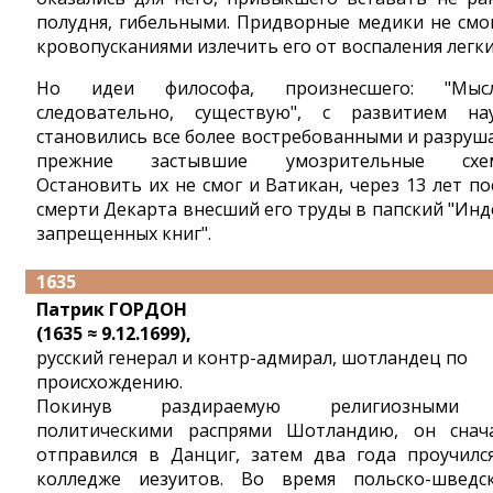
полудня, гибельными. Придворные медики не смо
кровопусканиями излечить его от воспаления легки
Но идеи философа, произнесшего: "Мыс
следовательно, существую", с развитием на
становились все более востребованными и разруш
прежние застывшие умозрительные схем
Остановить их не смог и Ватикан, через 13 лет по
смерти Декарта внесший его труды в папский "Инд
запрещенных книг".
1635
Патрик ГОРДОН
(1635 ≈ 9.12.1699),
русский генерал и контр-адмирал, шотландец по
происхождению.
Покинув раздираемую религиозными
политическими распрями Шотландию, он снач
отправился в Данциг, затем два года проучилс
колледже иезуитов. Во время польско-шведс