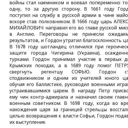
войны стал наемником и воевал попеременно то
одну, то за другую сторону. В 1661 году Гор
поступил на службу в русской армии в чине майо
вскоре став полковником. В 1666 году царь АЛЕК
МИХАЙЛОВИЧ направил его во главе русской мис
в Англию. Переговоры не принесли ожидае
результатов, и Гордон утратил благосклонность ца
В 1678 году шотландец отличился при героичес
защите города Чигирина (Украина), осажденн
турками. Гордон принимал участие в первых д
Крымских походах, а в 1689 году помог ПЕТР
свергнуть регентшу СОФЬЮ. Гордон ст
сподвижником и одним из учителей юного ца
обучая его баллистике, руководил военными игра
устраивавшимися царем. В награду Петр присв
ему чин контр-адмирала и назначил своим глав
военным советником. В 1698 году, когда во вр
нахождения царя за границей стрельцы восстал
целью возвращения к власти Софьи, Гордон пода
их выступление.