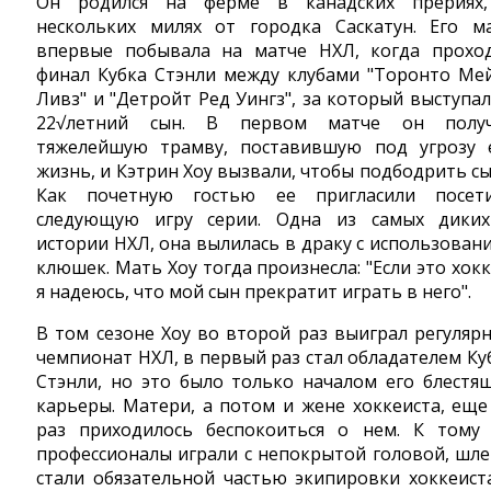
Он родился на ферме в канадских прериях
нескольких милях от городка Саскатун. Его м
впервые побывала на матче НХЛ, когда прохо
финал Кубка Стэнли между клубами "Торонто Ме
Ливз" и "Детройт Ред Уингз", за который выступал
22√летний сын. В первом матче он полу
тяжелейшую трамву, поставившую под угрозу 
жизнь, и Кэтрин Хоу вызвали, чтобы подбодрить сы
Как почетную гостью ее пригласили посет
следующую игру серии. Одна из самых дики
истории НХЛ, она вылилась в драку с использован
клюшек. Мать Хоу тогда произнесла: "Если это хокк
я надеюсь, что мой сын прекратит играть в него".
В том сезоне Хоу во второй раз выиграл регуляр
чемпионат НХЛ, в первый раз стал обладателем Ку
Стэнли, но это было только началом его блестя
карьеры. Матери, а потом и жене хоккеиста, еще
раз приходилось беспокоиться о нем. К тому
профессионалы играли с непокрытой головой, шл
стали обязательной частью экипировки хоккеист