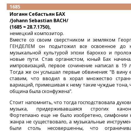
1685
Иоганн Себастьян БАХ
/Johann Sebastian BACH/
(1685 ≈ 28.7.1750),
немецкий композитор.
Вместе со своим сверстником и земляком Геор
ГЕНДЕЛЕМ он подытожил все освоенное до 
музыкальной культурой эпохи барокко и проло
новые пути. Став органистом, юный Бах начина
импровизаций, первое сочинение написал в 19 л
Тогда же он услышал первые обвинения: "В вину 
ставим, что вводил в хорал множество стран
вариаций, примешивая к нему такие чуждые тона, 
община была сконфужена".
Стоит напомнить, что тогда господствовала духов
музыка, придерживавшаяся строгих канон
Фортепиано еще не было изобретено, симфонии 
жанра не существовало, а музыкальные инструме
были столь несовершенны, что ограничив