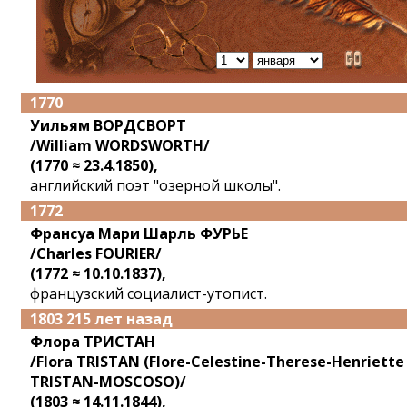
1770
Уильям ВОРДСВОРТ
/William WORDSWORTH/
(1770 ≈ 23.4.1850),
английский поэт "озерной школы".
1772
Франсуа Мари Шарль ФУРЬЕ
/Charles FOURIER/
(1772 ≈ 10.10.1837),
французский социалист-утопист.
1803 215 лет назад
Флора ТРИСТАН
/Flora TRISTAN (Flore-Celestine-Therese-Henriette
TRISTAN-MOSCOSO)/
(1803 ≈ 14.11.1844),