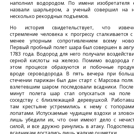
наполнил водородом. По имени изобретателя 
назвали шарльером, а ученый совершил на 
несколько рекордных подъемов.
Но история свидетельствует, что извеч
стремление человека к прогрессу сталкивается с
менее упорным сопротивлением всему ново
Первый пробный полет шара был совершен в авгу
1783 года. Водород для него получали воздейств
серной кислоты на железо. Помимо водорода 
этом процессе образуются и побочные проду
вроде сероводорода. В пять вечера при боль
стечении парижан был дан старт с Марсова поля.
взлетевшим шаром последовали всадники. После
минут полета шар стал опускаться на поле
соседству с близлежащей деревушкой. Работав
там крестьяне устремились к нему с топорам
лопатами. Испускаемые чудищем вздохи и злово
лишь убедили их, что они имеют дело с нечис
силой, и все дружно ринулись в атаку. Подоспев
всадникам достались лишь жалкие ошметки.