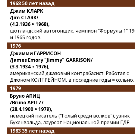
1968 50 лет назад
Джим КЛАРК
/Jim CLARK/
(4.3.1936 ≈ 1968),
шотландский автогонщик, чемпион "Формулы 1" 19
и 1965 годов.
1976
Джимми ГАРРИСОН
/James Emory "Jimmy" GARRISON/
(3.3.1934 ≈ 1976),
американский джазовый контрабасист. Работал с
Джоном КОЛТРЕЙНОМ, в последние годы ≈ сольно.
1979
Бруно АПИЦ
/Bruno APITZ/
(28.4.1900 ≈ 1979),
немецкий писатель ("Голый среди волков"), узник
Бухенвальда, лауреат Национальной премии ГДР.
1983 35 лет назад