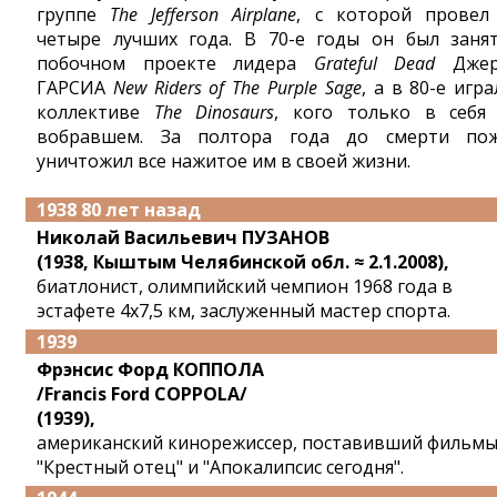
группе
The Jefferson Airplane
, с которой провел
четыре лучших года. В 70-е годы он был заня
побочном проекте лидера
Grateful Dead
Джер
ГАРСИА
New Riders of The Purple Sage
, а в 80-е игра
коллективе
The Dinosaurs
, кого только в себя
вобравшем. За полтора года до смерти по
уничтожил все нажитое им в своей жизни.
1938 80 лет назад
Николай Васильевич ПУЗАНОВ
(1938, Кыштым Челябинской обл. ≈ 2.1.2008),
биатлонист, олимпийский чемпион 1968 года в
эстафете 4x7,5 км, заслуженный мастер спорта.
1939
Фрэнсис Форд КОППОЛА
/Francis Ford COPPOLA/
(1939),
американский кинорежиссер, поставивший фильм
"Крестный отец" и "Апокалипсис сегодня".