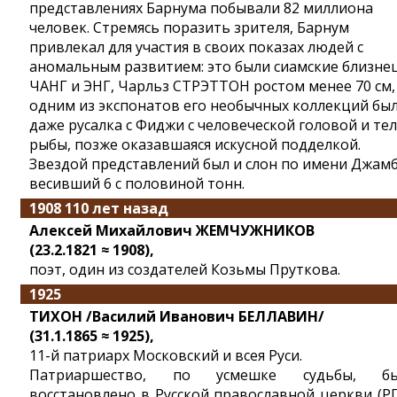
представлениях Барнума побывали 82 миллиона
человек. Стремясь поразить зрителя, Барнум
привлекал для участия в своих показах людей с
аномальным развитием: это были сиамские близне
ЧАНГ и ЭНГ, Чарльз СТРЭТТОН ростом менее 70 см,
одним из экспонатов его необычных коллекций бы
даже русалка с Фиджи с человеческой головой и те
рыбы, позже оказавшаяся искусной подделкой.
Звездой представлений был и слон по имени Джамб
весивший 6 с половиной тонн.
1908 110 лет назад
Алексей Михайлович ЖЕМЧУЖНИКОВ
(23.2.1821 ≈ 1908),
поэт, один из создателей Козьмы Пруткова.
1925
ТИХОН /Василий Иванович БЕЛЛАВИН/
(31.1.1865 ≈ 1925),
11-й патриарх Московский и всея Руси.
Патриаршество, по усмешке судьбы, бы
восстановлено в Русской православной церкви (Р