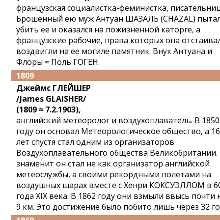
французская социалистка-феминистка, писательниц
Брошенный ею муж Антуан ШАЗАЛЬ (CHAZAL) пытал
убить ее и оказался на пожизненной каторге, а
французские рабочие, права которых она отстаивал
воздвигли на ее могиле памятник. Внук Антуана и
Флоры ≈ Поль ГОГЕН.
1809
Джеймс ГЛЕЙШЕР
/James GLAISHER/
(1809 ≈ 7.2.1903),
английский метеоролог и воздухоплаватель. В 1850
году он основал Метеорологическое общество, а 16
лет спустя стал одним из организаторов
Воздухоплавательного общества Великобритании.
знаменит он стал не как организатор английской
метеослужбы, а своими рекордными полетами на
воздушных шарах вместе с Хенри КОКСУЭЛЛОМ в 6
года XIX века. В 1862 году они взмыли ввысь почти 
9 км. Это достижение было побито лишь через 32 го