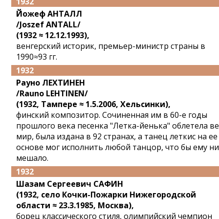
1932
Йожеф АНТАЛЛ
/Joszef ANTALL/
(1932 ≈ 12.12.1993),
венгерский историк, премьер-министр страны в
1990≈93 гг.
1932
Рауно ЛЕХТИНЕН
/Rauno LEHTINEN/
(1932, Тампере ≈ 1.5.2006, Хельсинки),
финский композитор. Сочиненная им в 60-е годы
прошлого века песенка "Летка-йенька" облетела ве
мир, была издана в 92 странах, а танец леткис на ее
основе мог исполнить любой танцор, что бы ему ни
мешало.
1932
Шазам Сергеевич САФИН
(1932, село Кочки-Пожарки Нижегородской
области ≈ 23.3.1985, Москва),
борец классического стиля, олимпийский чемпион