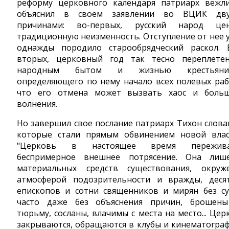
реформу церковного календаря патриарх вежл
объяснил в своем заявлении во ВЦИК дв
причинами: во-первых, русский народ це
традиционную неизменность. Отступление от нее 
однажды породило старообрядческий раскол. 
вторых, церковный год так тесно переплете
народным бытом и жизнью крестьянин
определяющего по нему начало всех полевых раб
что его отмена может вызвать хаос и боль
волнения.
Но завершил свое послание патриарх Тихон слова
которые стали прямым обвинением новой влас
"Церковь в настоящее время пережива
беспримерное внешнее потрясение. Она лиш
материальных средств существования, окруж
атмосферой подозрительности и вражды, деся
епископов и сотни священников и мирян без су
часто даже без объяснения причин, брошен
тюрьму, сосланы, влачимы с места на место... Цер
закрываются, обращаются в клубы и кинематографы