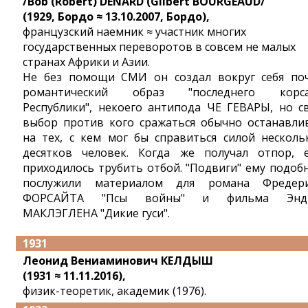
/Bob (Robert) DENARD (Gilbert BOURGEAUD/
(1929, Бордо ≈ 13.10.2007, Бордо),
французский наемник ≈ участник многих
государственных переворотов в совсем не малых
странах Африки и Азии.
Не без помощи СМИ он создал вокруг себя по
романтический образ "последнего корс
Республики", некоего антипода ЧЕ ГЕВАРЫ, но с
выбор против кого сражаться обычно останавли
на тех, с кем мог бы справиться силой несколь
десятков человек. Когда же получал отпор, 
приходилось трубить отбой. "Подвиги" ему подоб
послужили материалом для романа Фредер
ФОРСАЙТА "Псы войны" и фильма Энд
МАКЛЭГЛЕНА "Дикие гуси".
1931
Леонид Вениаминович КЕЛДЫШ
(1931 ≈ 11.11.2016),
физик-теоретик, академик (1976).