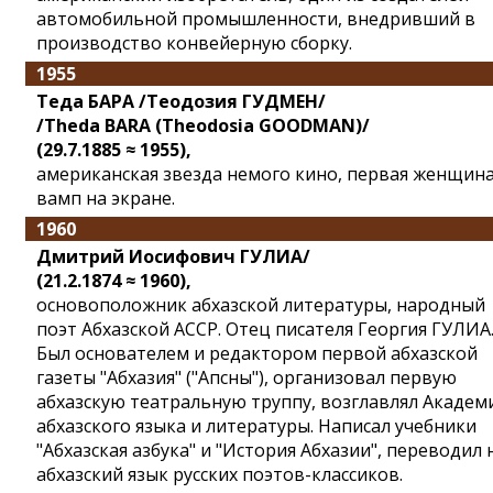
автомобильной промышленности, внедривший в
производство конвейерную сборку.
1955
Теда БАРА /Теодозия ГУДМЕН/
/Theda BARA (Theodosia GOODMAN)/
(29.7.1885 ≈ 1955),
американская звезда немого кино, первая женщина
вамп на экране.
1960
Дмитрий Иосифович ГУЛИА/
(21.2.1874 ≈ 1960),
основоположник абхазской литературы, народный
поэт Абхазской АССР. Отец писателя Георгия ГУЛИА
Был основателем и редактором первой абхазской
газеты "Абхазия" ("Апсны"), организовал первую
абхазскую театральную труппу, возглавлял Акаде
абхазского языка и литературы. Написал учебники
"Абхазская азбука" и "История Абхазии", переводил 
абхазский язык русских поэтов-классиков.