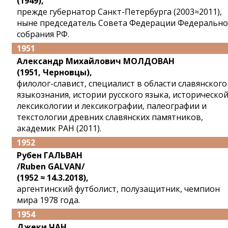
(1949),
прежде губернатор Санкт-Петербурга (2003≈2011),
ныне председатель Совета Федерации Федерально
собрания РФ.
1951
Александр Михайлович МОЛДОВАН
(1951, Черновцы),
филолог-славист, специалист в области славянского
языкознания, истории русского языка, историческо
лексикологии и лексикографии, палеографии и
текстологии древних славянских памятников,
академик РАН (2011).
1952
Рубен ГАЛЬВАН
/Ruben GALVAN/
(1952 ≈ 14.3.2018),
аргентинский футболист, полузащитник, чемпион
мира 1978 года.
1954
Джеки ЧАН