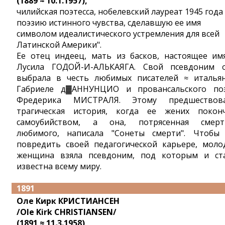
(1889 ≈ 10.1.1957),
чилийская поэтесса, нобелевский лауреат 1945 года 
поэзию истинного чувства, сделавшую ее имя
символом идеалистического устремления для всей
Латинской Америки".
Ее отец индеец, мать из басков, настоящее им
Лусила ГОДОЙ-И-АЛЬКАЯГА. Свой псевдоним 
выбрала в честь любимых писателей ≈ италья
Габриеле д▓АННУНЦИО и провансальского по
Фредерика МИСТРАЛЯ. Этому предшествов
трагическая история, когда ее жених покон
самоубийством, а она, потрясенная смер
любимого, написала "Сонеты смерти". Чтобы
повредить своей педагогической карьере, моло
женщина взяла псевдоним, под которым и ст
известна всему миру.
1891
Оле Кирк КРИСТИАНСЕН
/Ole Kirk CHRISTIANSEN/
(1891 ≈ 11.3.1958),