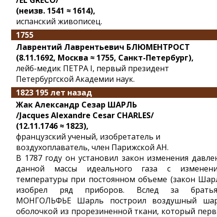
/EL GRECO/
(неизв. 1541 ≈ 1614),
испанский живописец.
1755
Лаврентий Лаврентьевич БЛЮМЕНТРОСТ
(8.11.1692, Москва ≈ 1755, Санкт-Петербург),
лейб-медик ПЕТРА I, первый президент
Петербургской Академии наук.
1823 195 лет назад
Жак Александр Сезар ШАРЛЬ
/Jacques Alexandre Cesar CHARLES/
(12.11.1746 ≈ 1823),
французский ученый, изобретатель и
воздухоплаватель, член Парижской АН.
В 1787 году он установил закон изменения давле
данной массы идеального газа с изменен
температуры при постоянном объеме (закон Шарл
изобрел ряд приборов. Вслед за брать
МОНГОЛЬФЬЕ Шарль построил воздушный ша
оболочкой из прорезиненной ткани, который пер