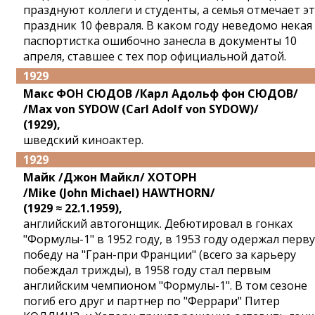
празднуют коллеги и студенты, а семья отмечает э
праздник 10 февраля. В каком году неведомо некая
паспортистка ошибочно занесла в документы 10
апреля, ставшее с тех пор официальной датой.
1929
Макс ФОН СЮДОВ /Карл Адольф фон СЮДОВ/
/Max von SYDOW (Carl Adolf von SYDOW)/
(1929),
шведский киноактер.
1929
Майк /Джон Майкл/ ХОТОРН
/Mike (John Michael) HAWTHORN/
(1929 ≈ 22.1.1959),
английский автогонщик. Дебютировал в гонках
"Формулы-1" в 1952 году, в 1953 году одержал перв
победу на "Гран-при Франции" (всего за карьеру
побеждал трижды), в 1958 году стал первым
английским чемпионом "Формулы-1". В том сезоне
погиб его друг и партнер по "Феррари" Питер