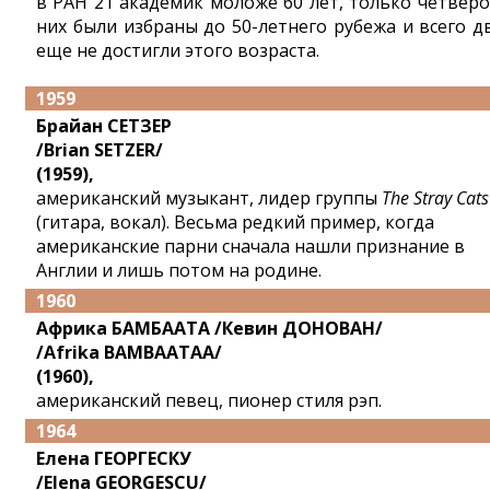
в РАН 21 академик моложе 60 лет, только четверо
них были избраны до 50-летнего рубежа и всего д
еще не достигли этого возраста.
1959
Брайан СЕТЗЕР
/Brian SETZER/
(1959),
американский музыкант, лидер группы
The Stray Cats
(гитара, вокал). Весьма редкий пример, когда
американские парни сначала нашли признание в
Англии и лишь потом на родине.
1960
Африка БАМБААТА /Кевин ДОНОВАН/
/Afrika BAMBAATAA/
(1960),
американский певец, пионер стиля рэп.
1964
Елена ГЕОРГЕСКУ
/Elena GEORGESCU/