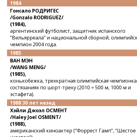
1984
Гонсало РОДРИГЕС
/Gonzalo RODRIGUEZ/
(1984),
аргентинский футболист, защитник испанского
"Вильярреала" и национальной сборной, олимпийс
чемпион 2004 года.
1985
ВАН МЭН
/WANG MENG/
(1985),
конькобежка, трехкратная олимпийская чемпионка
состязаниях по шорт-треку (2010 ≈ 500 м, 1000 м и
эстафета).
1988 30 лет назад
Хэйли Джоэл ОСМЕНТ
/Haley Joel OSMENT/
(1988),
американский киноактер ("Форрест Гамп", "Шестое