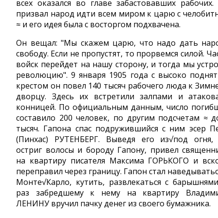
всех оказался во главе забастовавших рабочих.
призвал народ идти всем миром к царю с челобит
≈ и его идея была с восторгом подхвачена.
Он вещал: "Мы скажем царю, что надо дать нар
свободу. Если не пропустят, то прорвемcя силой. Ча
войск перейдет на нашу сторону, и тогда мы устр
революцию". 9 января 1905 года с высоко подня
крестом он повел 140 тысяч рабочего люда к Зимн
дворцу. Здесь их встретили залпами и атаков
конницей. По официальным данным, число погиб
составило 200 человек, по другим подсчетам ≈ д
тысяч. Гапона спас подружившийся с ним эсер П
(Пинхас) РУТЕНБЕРГ. Выведя его из√под огня,
остриг волосы и бороду Гапону, привел священн
на квартиру писателя Максима ГОРЬКОГО и вск
переправил через границу. Гапон стал наведыватьс
Монте√Карло, кутить, развлекаться с барышнями
раз забредшему к нему на квартиру Владим
ЛЕНИНУ вручил пачку денег из своего бумажника.