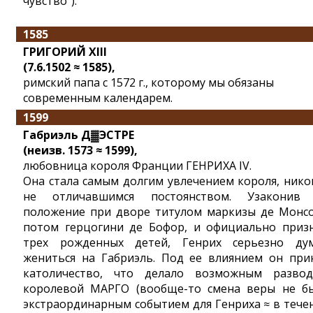
чувство").
1585
ГРИГОРИЙ XIII
(7.6.1502 ≈ 1585),
римский папа с 1572 г., которому мы обязаны
современным календарем.
1599
Габриэль Д▓ЭСТРЕ
(неизв. 1573 ≈ 1599),
любовница короля Франции ГЕНРИХА IV.
Она стала самым долгим увлечением короля, нико
не отличавшимся постоянством. Узаконив
положение при дворе титулом маркизы де Монсо
потом герцогини де Бофор, и официально приз
трех рожденных детей, Генрих серьезно ду
жениться на Габриэль. Под ее влиянием он при
католичество, что делало возможным разво
королевой МАРГО (вообще-то смена веры не б
экстраординарным событием для Генриха ≈ в тече