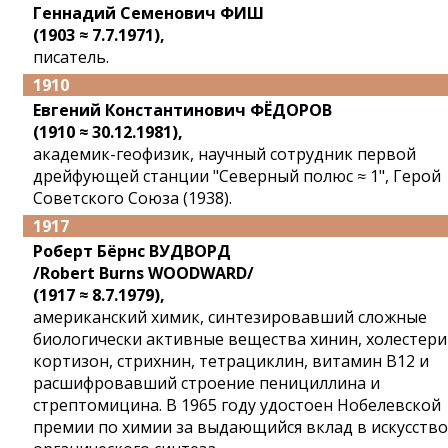
Геннадий Семенович ФИШ
(1903 ≈ 7.7.1971),
писатель.
1910
Евгений Константинович ФЁДОРОВ
(1910 ≈ 30.12.1981),
академик-геофизик, научный сотрудник первой
дрейфующей станции "Северный полюс ≈ 1", Герой
Советского Союза (1938).
1917
Роберт Бёрнс ВУДВОРД
/Robert Burns WOODWARD/
(1917 ≈ 8.7.1979),
американский химик, синтезировавший сложные
биологически активные вещества хинин, холестери
кортизон, стрихнин, тетрациклин, витамин B12 и
расшифровавший строение пенициллина и
стрептомицина. В 1965 году удостоен Нобелевской
премии по химии за выдающийся вклад в искусство