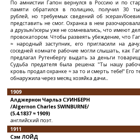
По амнистии Гапон вернулся в Россию и по ста
памяти обратился в полицию, получил 30 ты
рублей, но требуемых сведений об эсерах√боеви
представить не смог. Охранка в нем разочаровала
а друзья√эсеры уже не сомневались, что имеют дел
провокатором. Чтобы развеять убеждение, что Га
≈ народный заступник, его пригласили на дачу
соседней комнате рабочие могли слышать, как Га
предлагал Рутенбергу выдать за деньги товарищ
Судьба предателя была решена: "Ты нашу рабо
кровь продал охранке ≈ за то и смерть тебе!" Его т
обнаружила через месяц хозяйка дачи...
1909
Алджернон Чарльз СУИНБЕРН
/Algernon Charles SWINBURNE/
(5.4.1837 ≈ 1909)
английский поэт.
1911
Сэм ЛОЙД