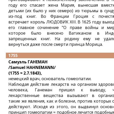
году его спасает жена Мария, вынесшая вмест
детьми (их было у них семеро) из тюрьмы в сунд
из-под книг. Во Франции Гроция с почест
встречает король ЛЮДОВИК XIII. В 1625 году выхо
его главное сочинение "О праве войны и мир
которое было внесено Ватиканом в Инд
запрещенных книг. На родину ему не удал
вернуться даже после смерти принца Морица.
1755
Самуэль ГАНЕМАН
/Samuel HAHNEMANN/
(1755 ≈ 2.7.1843),
немецкий врач, основатель гомеопатии.
Наблюдая действие лекарств на организм здоров
человека, Ганеман пришел к выводу, ч
лекарственные вещества вызывают в органи
такие же явления, как и болезни, против которых 
действуют. Исходя из этого, он выдвинул основ
принцип гомеопатии ≈ подобное лечится подобным