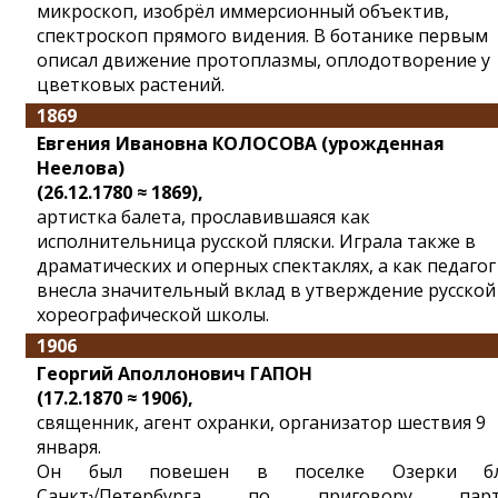
микроскоп, изобрёл иммерсионный объектив,
спектроскоп прямого видения. В ботанике первым
описал движение протоплазмы, оплодотворение у
цветковых растений.
1869
Евгения Ивановна КОЛОСОВА (урожденная
Неелова)
(26.12.1780 ≈ 1869),
артистка балета, прославившаяся как
исполнительница русской пляски. Играла также в
драматических и оперных спектаклях, а как педагог
внесла значительный вклад в утверждение русской
хореографической школы.
1906
Георгий Аполлонович ГАПОН
(17.2.1870 ≈ 1906),
священник, агент охранки, организатор шествия 9
января.
Он был повешен в поселке Озерки бл
Санкт√Петербурга по приговору парт