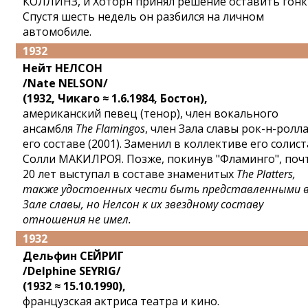
КОЛЛИНЗ, и Хоторн принял решение оставить гонк
Спустя шесть недель он разбился на личном
автомобиле.
1932
Нейт НЕЛСОН
/Nate NELSON/
(1932, Чикаго ≈ 1.6.1984, Бостон),
американский певец (тенор), член вокального
ансамбля
The Flamingos
, член Зала славы рок-н-ролла
его составе (2001). Заменил в коллективе его солист
Солли МАКИЛРОЯ. Позже, покинув "Фламинго", поч
20 лет выступал в составе знаменитых
The Platters
,
также удостоенных чести быть представленными 
Зале славы, но Нелсон к их звездному составу
отношения не имел.
1932
Дельфин СЕЙРИГ
/Delphine SEYRIG/
(1932 ≈ 15.10.1990),
французская актриса театра и кино.