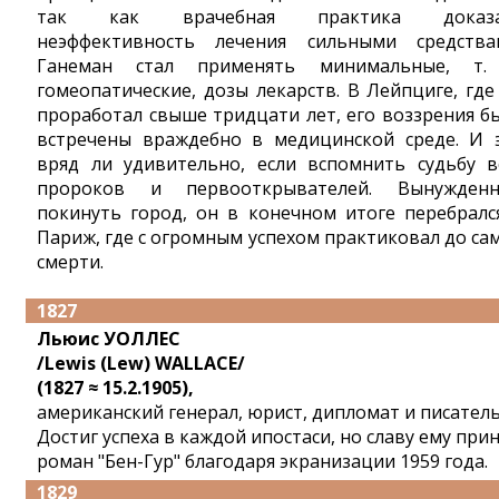
так как врачебная практика доказа
неэффективность лечения сильными средства
Ганеман стал применять минимальные, т.
гомеопатические, дозы лекарств. В Лейпциге, где
проработал свыше тридцати лет, его воззрения б
встречены враждебно в медицинской среде. И 
вряд ли удивительно, если вспомнить судьбу в
пророков и первооткрывателей. Вынужден
покинуть город, он в конечном итоге перебралс
Париж, где с огромным успехом практиковал до са
смерти.
1827
Льюис УОЛЛЕС
/Lewis (Lew) WALLACE/
(1827 ≈ 15.2.1905),
американский генерал, юрист, дипломат и писатель
Достиг успеха в каждой ипостаси, но славу ему при
роман "Бен-Гур" благодаря экранизации 1959 года.
1829