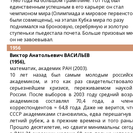
1980 года на большом трамплине. Тот год был
единственным успешным в его карьере: он стал
чемпионом мира (Олимпиада и мировое первенсто
были совмещены), на этапах Кубка мира по разу
поднимался на бронзовую, серебряную и золотую
ступеньки пьедестала почета. Больше призовых ме
он не завоевывал.
1956
Виктор Анатольевич ВАСИЛЬЕВ
(1956),
математик, академик РАН (2003).
10 лет назад был самым молодым российс
академиком, и это как раз свидетельствовал
серьезнейшем кризисе, переживаемом науко
России. После выборов в 2003 году средний возр
академиков составлял 70,4 года, а член
корреспондентов ≈ 64,8 года. Даже не верится, чт
СССР академиками становились, едва перешагнув 
летний рубеж, а в прежние времена и того рань
Прошло десятилетие, но сдвиги минимальны: сего