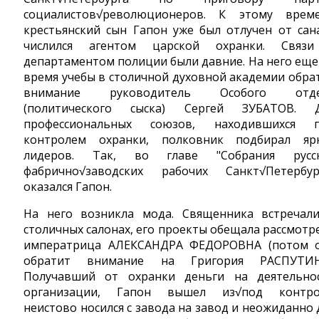
социалистов√революционеров. К этому врем
крестьянский сын Гапон уже был отлучен от сан
числился агентом царской охранки. Связ
департаментом полиции были давние. На него еще
время учебы в столичной духовной академии обра
внимание руководитель Особого отде
(политического сыска) Сергей ЗУБАТОВ. 
профессиональных союзов, находившихся 
контролем охранки, полковник подбирал яр
лидеров. Так, во главе "Собрания русс
фабрично√заводских рабочих Санкт√Петербур
оказался Гапон.
На него возникла мода. Священника встречал
столичных салонах, его проекты обещала рассмотр
императрица АЛЕКСАНДРА ФЕДОРОВНА (потом 
обратит внимание на Григория РАСПУТИН
Получавший от охранки деньги на деятельно
организации, Гапон вышел из√под контро
неистово носился с завода на завод и неожиданно 