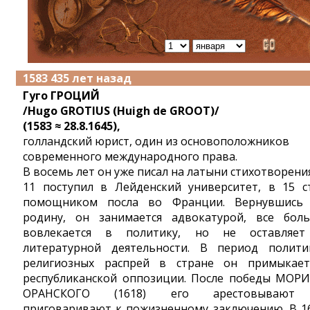
1583 435 лет назад
Гуго ГРОЦИЙ
/Hugo GROTIUS (Huigh de GROOT)/
(1583 ≈ 28.8.1645),
голландский юрист, один из основоположников
современного международного права.
В восемь лет он уже писал на латыни стихотворения
11 поступил в Лейденский университет, в 15 с
помощником посла во Франции. Вернувшись
родину, он занимается адвокатурой, все бол
вовлекается в политику, но не оставляе
литературной деятельности. В период полити
религиозных распрей в стране он примыкае
республиканской оппозиции. После победы МОР
ОРАНСКОГО (1618) его арестовывают
приговаривают к пожизненному заключению. В 1