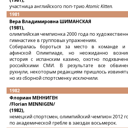
(1981),
участница английского поп-трио
Atomic Kitten
.
1981
Вера Владимировна ШИМАНСКАЯ
(1981),
олимпийская чемпионка 2000 года по художествен
гимнастике в групповых упражнениях.
Собиралась бороться за место в команде и
афинской Олимпиаде, но неожиданно возни
история с испанским казино, охотно подхвачен
российскими СМИ. В результате все обвине
рухнули, некоторым редакциям пришлось извинять
но из сборной спортсменку исключили.
1982
Флориан МЕННИГЕН
/Florian MENNIGEN/
(1982),
немецкий спортсмен, олимпийский чемпион 2012 г
по академической гребле в заездах восьмерок.