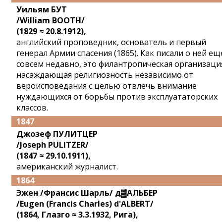
Уильям БУТ
/William BOOTH/
(1829 ≈ 20.8.1912),
английский проповедник, основатель и первый
генерал Армии спасения (1865). Как писали о ней ещ
совсем недавно, это филантропическая организаци
насаждающая религиозность независимо от
вероисповедания с целью отвлечь внимание
нуждающихся от борьбы против эксплуататорских
классов.
1847
Джозеф ПУЛИТЦЕР
/Joseph PULITZER/
(1847 ≈ 29.10.1911),
американский журналист.
1864
Эжен /Франсис Шарль/ д▓АЛЬБЕР
/Eugen (Francis Charles) d'ALBERT/
(1864, Глазго ≈ 3.3.1932, Рига),