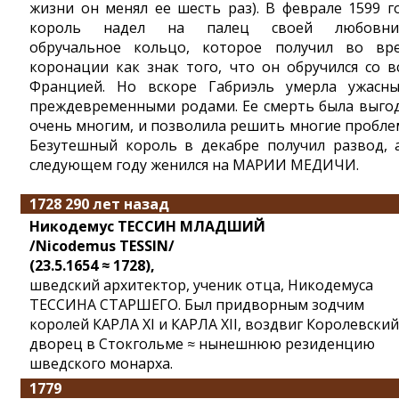
жизни он менял ее шесть раз). В феврале 1599 г
король надел на палец своей любовни
обручальное кольцо, которое получил во вр
коронации как знак того, что он обручился со в
Францией. Но вскоре Габриэль умерла ужасн
преждевременными родами. Ее смерть была выго
очень многим, и позволила решить многие пробле
Безутешный король в декабре получил развод, 
следующем году женился на МАРИИ МЕДИЧИ.
1728 290 лет назад
Никодемус ТЕССИН МЛАДШИЙ
/Nicodemus TESSIN/
(23.5.1654 ≈ 1728),
шведский архитектор, ученик отца, Никодемуса
ТЕССИНА СТАРШЕГО. Был придворным зодчим
королей КАРЛА XI и КАРЛА XII, воздвиг Королевский
дворец в Стокгольме ≈ нынешнюю резиденцию
шведского монарха.
1779