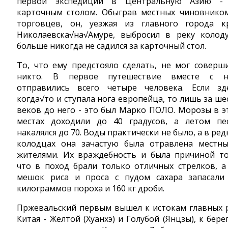
первой экспедиции в Центральную Азию -
карточным столом. Обыграв местных чиновнико
торговцев, он, уезжая из главного города к
Николаевска√на√Амуре, выбросил в реку колод
больше никогда не садился за карточный стол.
То, что ему предстояло сделать, не мог соверш
никто. В первое путешеcтвие вместе с 
отправились всего четыре человека. Если зд
когда√то и ступала нога европейца, то лишь за ше
веков до него - это был Марко ПОЛО. Морозы в э
местах доходили до 40 градусов, а летом пе
накалялся до 70. Воды практически не было, а в ред
колодцах она зачастую была отравлена местн
жителями. Их враждебность и была причиной то
что в поход брали только отличных стрелков, а
мешок риса и проса с пудом сахара запасали
килограммов пороха и 160 кг дроби.
Пржевальский первым вышел к истокам главных 
Китая - Желтой (Хуанхэ) и Голубой (Янцзы), к бере