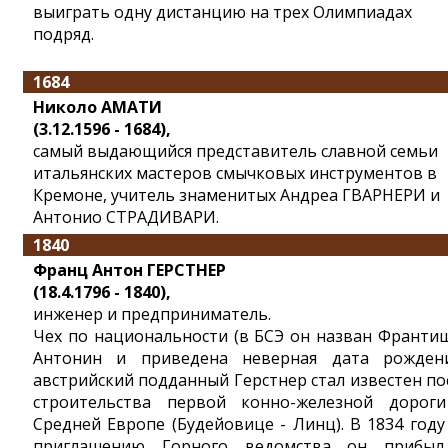
выиграть одну дистанцию на трех Олимпиадах
подряд.
1684
Николо АМАТИ
(3.12.1596 - 1684),
самый выдающийся представитель славной семьи
итальянских мастеров смычковых инструментов в
Кремоне, учитель знаменитых Андреа ГВАРНЕРИ и
Антонио СТРАДИВАРИ.
1840
Франц Антон ГЕРСТНЕР
(18.4.1796 - 1840),
инженер и предприниматель.
Чех по национальности (в БСЭ он назван Франти
Антонин и приведена неверная дата рождени
австрийский подданный Герстнер стал известен по
строительства первой конно-железной дорог
Средней Европе (Будейовице - Линц). В 1834 году
приглашению Горного ведомства он прибы