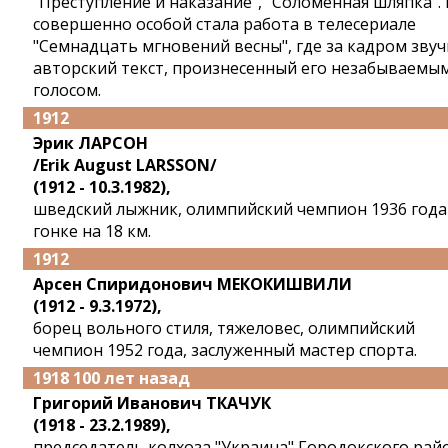
"Преступление и наказание", "Соломенная шляпка".
совершенно особой стала работа в телесериале
"Семнадцать мгновений весны", где за кадром звуч
авторский текст, произнесенный его незабываемы
голосом.
1912
Эрик ЛАРСОН
/Erik August LARSSON/
(1912 - 10.3.1982),
шведский лыжник, олимпийский чемпион 1936 года
гонке на 18 км.
1912
Арсен Спиридонович МЕКОКИШВИЛИ
(1912 - 9.3.1972),
борец вольного стиля, тяжеловес, олимпийский
чемпион 1952 года, заслуженный мастер спорта.
1918 100 лет назад
Григорий Иванович ТКАЧУК
(1918 - 23.2.1989),
председатель колхоза "Украина" Городокского рай