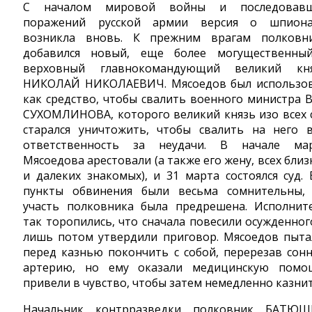
С началом мировой войны и последовав
поражений русской армии версия о шпион
возникла вновь. К прежним врагам полковн
добавился новый, еще более могущественны
верховный главнокомандующий великий кн
НИКОЛАЙ НИКОЛАЕВИЧ. Мясоедов был использо
как средство, чтобы свалить военного министра В.
СУХОМЛИНОВА, которого великий князь изо всех 
старался уничтожить, чтобы свалить на него 
ответственность за неудачи. В начале ма
Мясоедова арестовали (а также его жену, всех близ
и далеких знакомых), и 31 марта состоялся суд. 
пункты обвинения были весьма сомнительны,
участь полковника была предрешена. Исполнит
так торопились, что сначала повесили осужденног
лишь потом утвердили приговор. Мясоедов пыта
перед казнью покончить с собой, перерезав сон
артерию, но ему оказали медицинскую помо
привели в чувство, чтобы затем немедленно казнит
Начальник контрразведки полковник БАТЮ