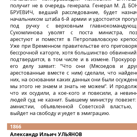
получит не в очередь генерала. Генерал М. Д. БО
БРУЕВИЧ, ведший расследование, будет назна
начальником штаба 6-й армии и удостоится прогу
под ручку с верховным главнокомандующ
Сухомлинова уволят с поста министра, по
арестуют и поместят в Петропавловскую крепос
Уже при Временном правительстве его приговоря
бессрочной каторге, хотя большинство обвинений
подтвердится, в том числе и в измене. Прокурор
его делу заявит: "Что они (Мясоедов и дру
арестованные вместе с ним) сделали, что найден
них, на основании каких данных они были осуждены
мы этого не знаем и знать не можем". И продолж
что их осудили, а кое-кого и повесили, а невин
людей суд не казнит. Бывшему министру повезет:
амнистии, объявленной Советской властью,
выйдет на свободу и уедет в эмиграцию.
1866
Александр Ильич УЛЬЯНОВ