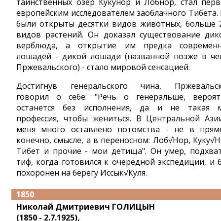
таинственных озер Кукунор и Лобнор, стал пер
европейским исследователем заоблачного Тибета.
были открыты десятки видов животных, больше 
видов растений. Он доказал существование дик
верблюда, а открытие им предка современ
лошадей - дикой лошади (названной позже в че
Пржевальского) - стало мировой сенсацией.
Достигнув генеральского чина, Пржевальс
говорил о себе: "Речь о генеральше, вероят
останется без исполнения, да и не такая 
профессия, чтобы жениться. В Центральной Ази
меня много оставлено потомства - не в прям
конечно, смысле, а в переносном: Лоб√Нор, Куку√Н
Тибет и прочие - мои детища". Он умер, подхва
тиф, когда готовился к очередной экспедиции, и 
похоронен на берегу Иссык√Куля.
1850
Николай Дмитриевич ГОЛИЦЫН
(1850 - 2.7.1925),