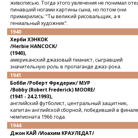
живописью. Тогда этого увлечения не понимал оте
пинавший ногами картины сына, но потом они
примирились: "Ты великий рисовальщик, а я
гениальный художник".
1940
Херби ХЭНКОК
/Herbie HANCOCK/
(1940),
американский джазовый пианист, сыгравший
значительную роль в пропаганде джаз-рока.
1941
Бобби /Роберт Фредерик/ МУР
/Bobby (Robert Frederick) MOORE/
(1941 - 24.2.1993),
английский футболист, центральный защитник,
капитан английской сборной, победившей в финал
чемпионата 1966 года.
1944
Джон КАЙ /Иоахим КРАУЛЕДАТ/