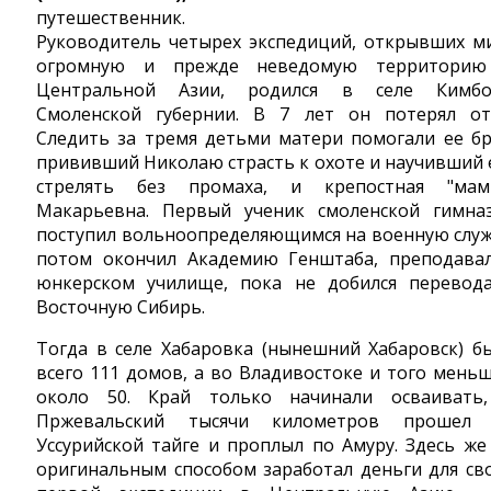
путешественник.
Руководитель четырех экспедиций, открывших м
огромную и прежде неведомую территори
Центральной Азии, родился в селе Кимб
Смоленской губернии. В 7 лет он потерял от
Следить за тремя детьми матери помогали ее бр
прививший Николаю страсть к охоте и научивший 
стрелять без промаха, и крепостная "мам
Макарьевна. Первый ученик смоленской гимна
поступил вольноопределяющимся на военную служ
потом окончил Академию Генштаба, преподава
юнкерском училище, пока не добился перевод
Восточную Сибирь.
Тогда в селе Хабаровка (нынешний Хабаровск) б
всего 111 домов, а во Владивостоке и того меньш
около 50. Край только начинали осваивать
Пржевальский тысячи километров прошел
Уссурийской тайге и проплыл по Амуру. Здесь же
оригинальным способом заработал деньги для св