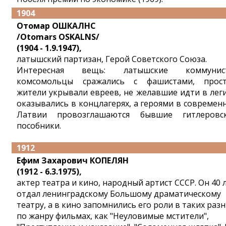
1904
Отомар ОШКАЛНС
/Otomars OSKALNS/
(1904 - 1.9.1947),
латышский партизан, Герой Советского Союза.
Интересная вещь: латышские коммунист
комсомольцы сражались с фашистами, прос
жители укрывали евреев, не желавшие идти в лег
оказывались в концлагерях, а героями в современ
Латвии провозглашаются бывшие гитлеровс
пособники.
1912
Ефим Захарович КОПЕЛЯН
(1912 - 6.3.1975),
актер театра и кино, народный артист СССР. Он 40 
отдал ленинградскому Большому драматическому
театру, а в кино запомнились его роли в таких раз
по жанру фильмах, как "Неуловимые мстители",