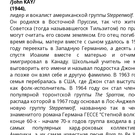
/John KAY/
(1944),
лидер и вокалист американской группы
Steppenwolf
.
Он родился в Восточной Пруссии, так что жит
Советска (тогда называвшегося Тильзитом) по пр
могут считать его своим земляком. Его отец погиб
время войны, матери вместе с сыном удалось в 1
году переехать в Западную Германию, а десять 
спустя Иоахим вместе с матерью и отчи
эмигрировал в Канаду. Школьный учитель не 
выговорить его имени и называл подростка Джон
а позже он взял себе и другую фамилию. В 1963 г
семья перебралась в США, где Джон стал выступ
как фолк-исполнитель. В 1964 году он стал чле
популярной торонтской группы
The Sparrow
, по
распада которой в 1967 году основал в Лос-Анджел
новую группу
Steppenwolf
, названную так в че
знаменитого романа Германа ГЕССЕ "Степной волк"
конце 60-х - начале 70-х годов группа входила в 
самых популярных хард-роковых коллекти
Америки, а их самая известная песня
Born to Be W