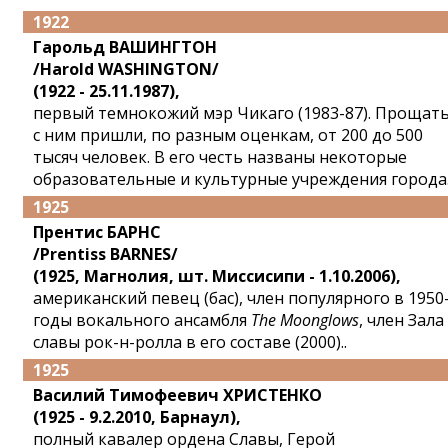
1922
Гарольд ВАШИНГТОН
/Harold WASHINGTON/
(1922 - 25.11.1987),
первый темнокожий мэр Чикаго (1983-87). Прощать
с ним пришли, по разным оценкам, от 200 до 500
тысяч человек. В его честь названы некоторые
образовательные и культурные учреждения города
1925
Прентис БАРНС
/Prentiss BARNES/
(1925, Магнолия, шт. Миссисипи - 1.10.2006),
американский певец (бас), член популярного в 1950
годы вокального ансамбля
The Moonglows
, член Зала
славы рок-н-ролла в его составе (2000)..
1925
Василий Тимофеевич ХРИСТЕНКО
(1925 - 9.2.2010, Барнаул),
полный кавалер ордена Славы, Герой