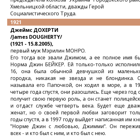
Хмельницкой области, дважды Герой
Социалистического Труда.
1921
Джеймc ДОХЕРТИ
/James DOUGHERTY/
(1921 - 15.8.2005),
первый муж Мэрилин МОНРО.
Его тогда все звали Джимом, а ее полное имя б
Норма Джин БЕЙКЕР. Ей только-только исполнил
16, она была обычной девчушкой из маленьк
городка, никакая не звезда и не блондинка. 
называла его Папочкой, он ходил в море, а в 19
четыре года спустя, они разошлись. Еще через год 
получит свою первую роль, а он станет полицейс
и отдаст службе четверть века. Будет еще два
женат, но о своей первой любви заговорит тол
годы спустя, а в 1997 году выйдет написанная им кн
"Норме Джин с любовью, Джимми". Он пережи
всех - и кто был с ним, и кто был с нею.