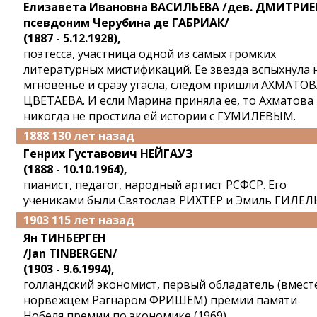
Елизавета Ивановна ВАСИЛЬЕВА /дев. ДМИТРИЕ
псевдоним Черубина де ГАБРИАК/
(1887 - 5.12.1928),
поэтесса, участница одной из самых громких
литературных мистификаций. Ее звезда вспыхнула 
мгновенье и сразу угасла, следом пришли АХМАТОВ
ЦВЕТАЕВА. И если Марина приняла ее, то Ахматова
никогда не простила ей истории с ГУМИЛЕВЫМ.
1888 130 лет назад
Генрих Густавович НЕЙГАУЗ
(1888 - 10.10.1964),
пианист, педагог, народный артист РСФСР. Его
учениками были Святослав РИХТЕР и Эмиль ГИЛЕЛЬ
1903 115 лет назад
Ян ТИНБЕРГЕН
/Jan TINBERGEN/
(1903 - 9.6.1994),
голландский экономист, первый обладатель (вместе
норвежцем Рагнаром ФРИШЕМ) премии памяти
Нобеля премии по экономике (1969).