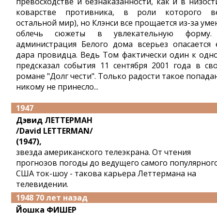
превосходстве и безнаказанности, как и в низост
коварстве противника, в роли которого в
остальной мир), но Клэнси все прощается из-за уме
облечь сюжеты в увлекательную форму.
администрация Белого дома всерьез опасается 
дара провидца. Ведь Том фактически один к одн
предсказал события 11 сентября 2001 года в св
романе "Долг чести". Только радости такое попада
никому не принесло...
1947
Дэвид ЛЕТТЕРМАН
/David LETTERMAN/
(1947),
звезда американского телеэкрана. От чтения
прогнозов погоды до ведущего самого популярног
США ток-шоу - такова карьера Леттермана на
телевидении.
1948 70 лет назад
Йошка ФИШЕР