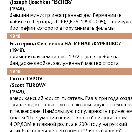
/Joseph (Joschka) FISCHER/
(1948),
бывший министр иностранных дел Германии (в
кабинете Герхарда ШРЁДЕРА, 1998-2005), о причуда
биографии которого впору снимать фильмы.
1949
Екатерина Сергеевна НАГИРНАЯ /КУРЫШКО/
(1949),
олимпийская чемпионка 1972 года в гребле на
байдарке-двойке, заслуженный мастер спорта.
1949
Скотт ТУРОУ
/Scott TUROW/
(1949),
американский юрист, писатель. Раз в три года созд
триллеры, которые охотно экранизируют на боль
и телеэкране. Наибольшую популярность принес е
фильм "Презумпция невиновности" с Харрисоном
ФОРДОМ в главной роли, а в 2004 году на русский
язык был переведен его роман "Личный ущерб".