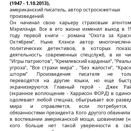
(1947 - 1.10.2013),
американский писатель, автор остросюжетных
произведений.
Он начинал свою карьеру страховым агенто
Мэрилэнде. Все в его жизни изменил выход в 1
году первой книги - романа "Охота за Крас
Октябрем". Ныне Клэнси автор многочислен
политических детективов, в которых показ
деятельность современных спецслужб, в их чи
"Игры патриотов", "Кремлевский кардинал", "Реаль
угроза", "Все страхи мира" , "Без жалости", "Крас
шторм". Произведения писателя не тол
переводятся на другие языки, но еще быст
экранизируются. Главный герой - Джек Ра
(экранное воплощение - Харрисон ФОРД) в одино
одолевает любой спецназ, обыгрывает все разве
мира и справляется, если потребуется
обязанностями президента. Кого другого обвинили
в воспевании американской мощи, шовинизме (н
кого больше нет такой уверенности в св