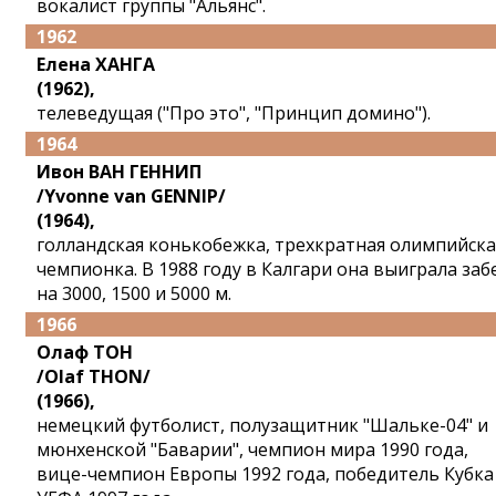
вокалист группы "Альянс".
1962
Елена ХАНГА
(1962),
телеведущая ("Про это", "Принцип домино").
1964
Ивон ВАН ГЕННИП
/Yvonne van GENNIP/
(1964),
голландская конькобежка, трехкратная олимпийска
чемпионка. В 1988 году в Калгари она выиграла заб
на 3000, 1500 и 5000 м.
1966
Олаф ТОН
/Olaf THON/
(1966),
немецкий футболист, полузащитник "Шальке-04" и
мюнхенской "Баварии", чемпион мира 1990 года,
вице-чемпион Европы 1992 года, победитель Кубка