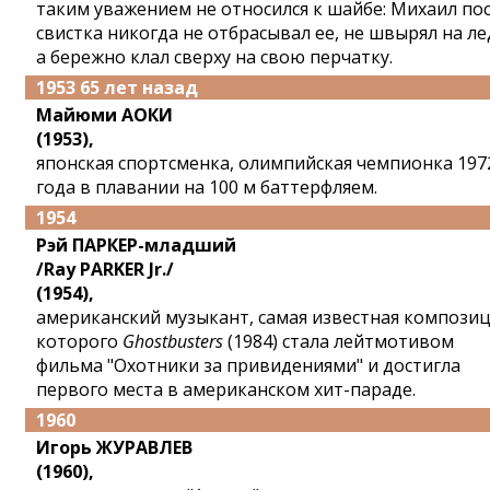
таким уважением не относился к шайбе: Михаил по
свистка никогда не отбрасывал ее, не швырял на ле
а бережно клал сверху на свою перчатку.
1953 65 лет назад
Майюми АОКИ
(1953),
японская спортсменка, олимпийская чемпионка 197
года в плавании на 100 м баттерфляем.
1954
Рэй ПАРКЕР-младший
/Ray PARKER Jr./
(1954),
американский музыкант, самая известная компози
которого
Ghostbusters
(1984) стала лейтмотивом
фильма "Охотники за привидениями" и достигла
первого места в американском хит-параде.
1960
Игорь ЖУРАВЛЕВ
(1960),