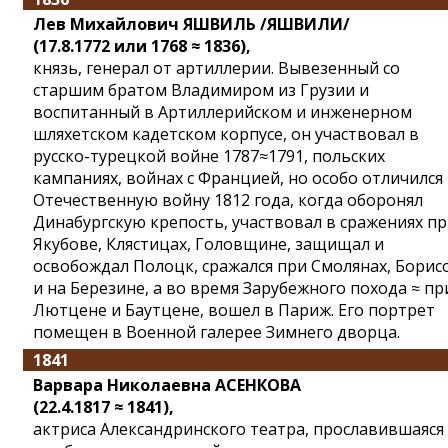
Лев Михайлович ЯШВИЛЬ /ЯШВИЛИ/
(17.8.1772 или 1768 ≈ 1836),
князь, генерал от артиллерии. Вывезенный со
старшим братом Владимиром из Грузии и
воспитанный в Артиллерийском и инженерном
шляхетском кадетском корпусе, он участвовал в
русско-турецкой войне 1787≈1791, польских
кампаниях, войнах с Францией, но особо отличился
Отечественную войну 1812 года, когда оборонял
Динабургскую крепость, участвовал в сражениях п
Якубове, Клястицах, Головщине, защищал и
освобождал Полоцк, сражался при Смолянах, Борис
и на Березине, а во время Зарубежного похода ≈ пр
Лютцене и Баутцене, вошел в Париж. Его портрет
помещен в Военной галерее Зимнего дворца.
1841
Варвара Николаевна АСЕНКОВА
(22.4.1817 ≈ 1841),
актриса Александринского театра, прославившаяся