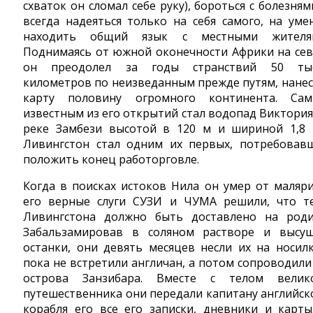
схваток он сломал себе руку), бороться с болезням
всегда надеяться только на себя самого, на уме
находить общий язык с местными жителя
Поднимаясь от южной оконечности Африки на сев
он преодолел за годы странствий 50 ты
километров по неизведанным прежде путям, нанес
карту половину огромного континента. Са
известным из его открытий стал водопад Виктория
реке Замбези высотой в 120 м и шириной 1,8 
Ливингстон стал одним их первых, потребовав
положить конец работорговле.
Когда в поисках истоков Нила он умер от маляри
его верные слуги СУЗИ и ЧУМА решили, что т
Ливингстона должно быть доставлено на роди
Забальзамировав в соляном растворе и высу
останки, они девять месяцев несли их на носилк
пока не встретили англичан, а потом сопроводили
острова Занзибара. Вместе с телом велик
путешественника они передали капитану английск
корабля его все его записки, дневники и карты