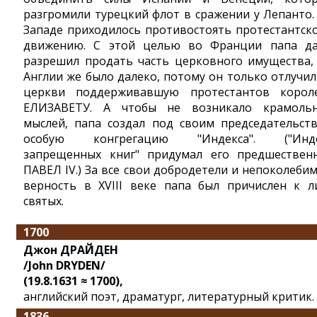
разгромили турецкий флот в сражении у Лепанто.
Западе приходилось противостоять протестантск
движению. С этой целью во Франции папа д
разрешил продать часть церковного имущества,
Англии же было далеко, потому он только отлучил
церкви поддерживавшую протестантов корол
ЕЛИЗАВЕТУ. А чтобы не возникало крамоль
мыслей, папа создал под своим председательст
особую конгрегацию "Индекса". ("Инде
запрещенных книг" придумал его предшествен
ПАВЕЛ IV.) За все свои добродетели и непоколеби
верность в XVIII веке папа был причислен к л
святых.
1700
Джон ДРАЙДЕН
/John DRYDEN/
(19.8.1631 ≈ 1700),
английский поэт, драматург, литературный критик.
1836