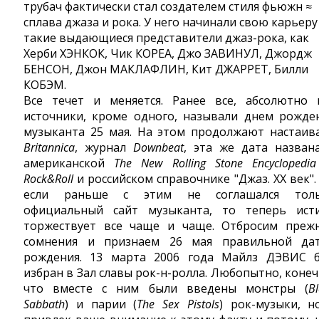
трубач фактически стал создателем стиля фьюжн ≈
сплава джаза и рока. У него начинали свою карьеру
такие выдающиеся представители джаз-рока, как
Херби ХЭНКОК, Чик КОРЕА, Джо ЗАВИНУЛ, Джордж
БЕНСОН, Джон МАКЛАФЛИН, Кит ДЖАРРЕТ, Билли
КОБЭМ.
Все течет и меняется. Ранее все, абсолютно 
источники, кроме одного, называли днем рожде
музыканта 25 мая. На этом продолжают настаив
Britannica
, журнал
Downbeat
, эта же дата назван
американской
The New Rolling Stone Encyclopedia
Rock&Roll
и российском справочнике "Джаз. XX век".
если раньше с этим не соглашался тол
официальный сайт музыканта, то теперь ист
торжествует все чаще и чаще. Отбросим преж
сомнения и признаем 26 мая правильной да
рождения. 13 марта 2006 года Майлз ДЭВИС 
избран в Зал славы рок-н-ролла. Любопытно, конеч
что вместе с ним были введены монстры (
B
Sabbath
) и парии (
The Sex Pistols
) рок-музыки, н