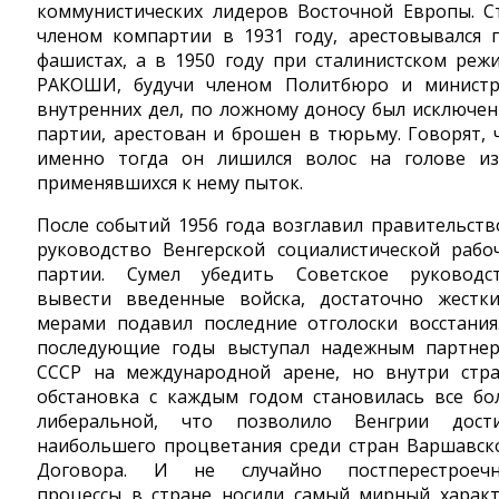
коммунистических лидеров Восточной Европы. С
членом компартии в 1931 году, арестовывался 
фашистах, а в 1950 году при сталинистском реж
РАКОШИ, будучи членом Политбюро и минист
внутренних дел, по ложному доносу был исключен
партии, арестован и брошен в тюрьму. Говорят, 
именно тогда он лишился волос на голове из
применявшихся к нему пыток.
После событий 1956 года возглавил правительств
руководство Венгерской социалистической рабо
партии. Сумел убедить Советское руководс
вывести введенные войска, достаточно жестк
мерами подавил последние отголоски восстания
последующие годы выступал надежным партне
СССР на международной арене, но внутри стр
обстановка с каждым годом становилась все бо
либеральной, что позволило Венгрии дост
наибольшего процветания среди стран Варшавск
Договора. И не случайно постперестроеч
процессы в стране носили самый мирный характ