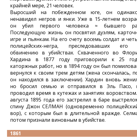
крайней мере, 21 человек.
Выросший на побежденном юге, он одинак
ненавидел негров и янки. Уже в 15-летнем возра
он убил первого человека ≈ бывшего ра
Последующую жизнь он посвятил дуэлям, карточ
игре и пьянкам. На его счету восемь солдат и чет
полицейских-негра, преследовавших его
обвинению в убийствах. Схваченного во Флор
Хардина в 1877 году приговорили к 25 го
каторжных работ, но в 1894 году он был помилова
вернулся к своим трем детям (жена скончалась, п
он находился в заключении). Хардин вновь женил
но бросил семью и отправился в Эль Пасо, 
проводил время в кутежах и занятиях воровством.
августа 1895 года его застрелил в баре выстрело
спину Джон СЕЛМАН (одновременно полицейски
вор), с которым был в длительной вражде. Селм
потом признали виновным в убийстве.
1861