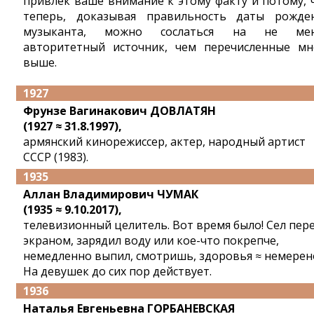
привлек ваше внимание к этому факту и потому, 
теперь, доказывая правильность даты рожде
музыканта, можно сослаться на не мен
авторитетный источник, чем перечисленные м
выше.
1927
Фрунзе Вагинакович ДОВЛАТЯН
(1927 ≈ 31.8.1997),
армянский кинорежиссер, актер, народный артист
СССР (1983).
1935
Аллан Владимирович ЧУМАК
(1935 ≈ 9.10.2017),
телевизионный целитель. Вот время было! Сел пер
экраном, зарядил воду или кое-что покрепче,
немедленно выпил, смотришь, здоровья ≈ немерен
На девушек до сих пор действует.
1936
Наталья Евгеньевна ГОРБАНЕВСКАЯ