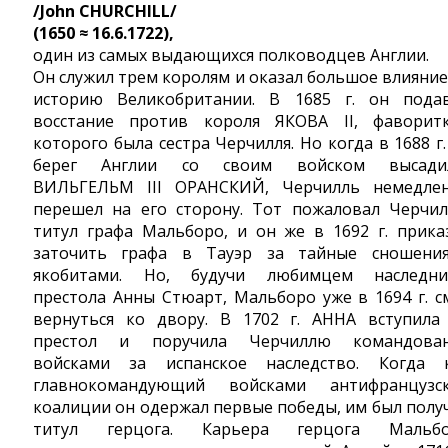
/John CHURCHILL/
(1650 ≈ 16.6.1722),
один из самых выдающихся полководцев Англии.
Он служил трем королям и оказал большое влияние
историю Великобритании. В 1685 г. он пода
восстание против короля ЯКОВА II, фаворит
которого была сестра Черчилля. Но когда в 1688 г.
берег Англии со своим войском высади
ВИЛЬГЕЛЬМ III ОРАНСКИЙ, Черчилль немедле
перешел на его сторону. Тот пожаловал Черчи
титул графа Мальборо, и он же в 1692 г. прика
заточить графа в Тауэр за тайные сношени
якобитами. Но, будучи любимцем наследн
престола Анны Стюарт, Мальборо уже в 1694 г. с
вернуться ко двору. В 1702 г. АННА вступила
престол и поручила Черчиллю командова
войсками за испанское наследство. Когда 
главнокомандующий войсками антифранцузс
коалиции он одержал первые победы, им был полу
титул герцога. Карьера герцога Мальб