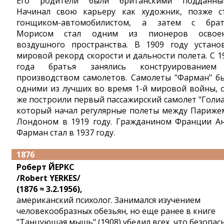
Его родители были британскими подданны
Начинал свою карьеру как художник, позже с
гонщиком-автомобилистом, а затем с бра
Морисом стал одним из пионеров освое
воздушного пространства. В 1909 году устано
мировой рекорд скорости и дальности полета. С 1
года братья занялись конструирование
производством самолетов. Самолеты "Фарман" б
одними из лучших во время 1-й мировой войны, 
же построили первый пассажирский самолет "Голиа
который начал регулярные полеты между Париже
Лондоном в 1919 году. Гражданином Франции А
Фарман стал в 1937 году.
1876
Роберт ЙЕРКС
/Robert YERKES/
(1876 ≈ 3.2.1956),
американский психолог. Занимался изучением
человекообразных обезьян, но еще ранее в книге
"Танцующая мышь" (1908) убедил всех, что безопас