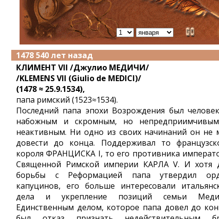
1478 540 лет назад
КЛИМЕНТ VII /Джулио МЕДИЧИ/
/KLEMENS VII (Giulio de MEDICI)/
(1478 ≈ 25.9.1534),
папа римский (1523≈1534).
Последний папа эпохи Возрождения был челове
набожным и скромным, но непредприимчивы
неактивным. Ни одно из своих начинаний он не 
довести до конца. Поддерживал то французск
короля ФРАНЦИСКА I, то его противника императ
Священной Римской империи КАРЛА V. И хотя 
борьбы с Реформацией папа утвердил ор
капуцинов, его больше интересовали итальянс
дела и укрепление позиций семьи Меди
Единственным делом, которое папа довел до кон
был отказ признать недействительным б