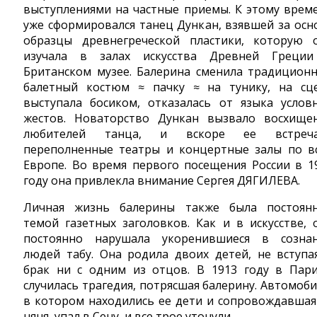
выступлениями на частные приемы. К этому врем
уже сформировался танец Дункан, взявшей за осн
образцы древнегреческой пластики, которую 
изучала в залах искусства Древней Греци
Британском музее. Балерина сменила традицион
балетный костюм ≈ пачку ≈ на тунику, на сц
выступала босиком, отказалась от языка услов
жестов. Новаторство Дункан вызвало восхище
любителей танца, и вскоре ее встреча
переполненные театры и концертные залы по в
Европе. Во время первого посещения России в 1
году она привлекла внимание Сергея ДЯГИЛЕВА.
Личная жизнь балерины также была постоян
темой газетных заголовков. Как и в искусстве, 
постоянно нарушала укоренившиеся в созна
людей табу. Она родила двоих детей, не вступа
брак ни с одним из отцов. В 1913 году в Пар
случилась трагедия, потрясшая балерину. Автомоби
в котором находились ее дети и сопровождавшая
няня, упал в Сену, и все трое утонули.