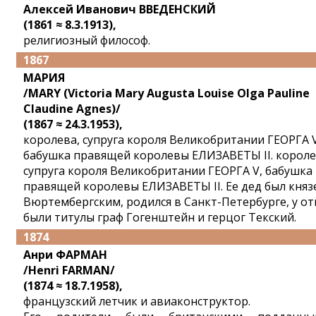
Алекcей Иванович ВВЕДЕНСКИЙ
(1861 ≈ 8.3.1913),
религиозный философ.
1867
МАРИЯ
/MARY (Victoria Mary Augusta Louise Olga Pauline
Claudine Agnes)/
(1867 ≈ 24.3.1953),
королева, супруга короля Великобритании ГЕОРГА V
бабушка правящей королевы ЕЛИЗАВЕТЫ II. короле
супруга короля Великобритании ГЕОРГА V, бабушка
правящей королевы ЕЛИЗАВЕТЫ II. Ее дед был княз
Вюртембергским, родился в Санкт-Петербурге, у от
были титулы граф Гогенштейн и герцог Текский.
1874
Анри ФАРМАН
/Henri FARMAN/
(1874 ≈ 18.7.1958),
французский летчик и авиаконструктор.