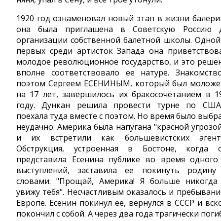
1920 год ознаменовал новый этап в жизни балери
она была приглашена в Советскую Россию 
организации собственной балетной школы. Одной
первых среди артисток Запада она приветствов
молодое революционное государство, и это реше
вполне соответствовало ее натуре. Знакомств
поэтом Сергеем ЕСЕНИНЫМ, который был моложе
на 17 лет, завершилось их бракосочетанием в 1
году. Дункан решила провести турне по СШ
поехала туда вместе с поэтом. Но время было выбр
неудачно: Америка была напугана "красной угрозой
и их встретили как большевистских агент
Обструкция, устроенная в Бостоне, когда 
представила Есенина публике во время одного
выступлений, заставила ее покинуть родину
словами: "Прощай, Америка! Я больше никогда
увижу тебя". Несчастливым оказалось и пребывани
Европе. Есенин покинул ее, вернулся в СССР и вск
покончил с собой. А через два года трагически поги