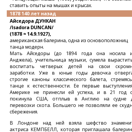
ставить опыты на мышах и крысах.
1878 140 лет назад
Айседора ДУНКАН
/Isadora DUNCAN/
(1878 ≈ 14.9.1927),
американская балерина, одна из основоположниц
танца модерн.
Мать Айседоры (до 1894 года она носила 
Анджела), учительница музыки, сумела вырастит
воспитать четверых детей на свои скром
заработки. Уже в юные годы девочка отверг
строгие каноны классического балета, стремяс
танце к естественности. Ее первые выступлени
Америке не принесли ей успеха, и в 21 год 
покинула США, отплыв в Англию на судне 
перевозки скота. Большего не позволяли ее скуд
сбережения.
В Лондоне над ней взяла шефство знамени
актриса КЕМПБЕЛЛ, которая приглашала балерин