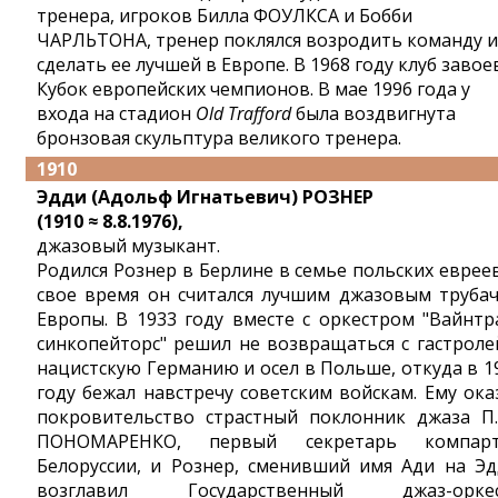
тренера, игроков Билла ФОУЛКСА и Бобби
ЧАРЛЬТОНА, тренер поклялся возродить команду и
сделать ее лучшей в Европе. В 1968 году клуб завое
Кубок европейских чемпионов. В мае 1996 года у
входа на стадион
Old Trafford
была воздвигнута
бронзовая скульптура великого тренера.
1910
Эдди (Адольф Игнатьевич) РОЗНЕР
(1910 ≈ 8.8.1976),
джазовый музыкант.
Родился Рознер в Берлине в семье польских евреев
свое время он считался лучшим джазовым труба
Европы. В 1933 году вместе с оркестром "Вайнтр
синкопейторс" решил не возвращаться с гастроле
нацистскую Германию и осел в Польше, откуда в 1
году бежал навстречу советским войскам. Ему ока
покровительство страстный поклонник джаза П.
ПОНОМАРЕНКО, первый секретарь компар
Белоруссии, и Рознер, сменивший имя Ади на Эд
возглавил Государственный джаз-оркес