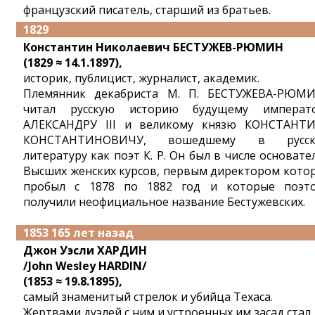
французский писатель, старший из братьев.
1829
Константин Николаевич БЕСТУЖЕВ-РЮМИН
(1829 ≈ 14.1.1897),
историк, публицист, журналист, академик.
Племянник декабриста М. П. БЕСТУЖЕВА-РЮМ
читал русскую историю будущему императ
АЛЕКСАНДРУ III и великому князю КОНСТАНТ
КОНСТАНТИНОВИЧУ, вошедшему в русск
литературу как поэт К. Р. Он был в числе основате
Высших женских курсов, первым директором кото
пробыл с 1878 по 1882 год и которые поэт
получили неофициальное название Бестужевских.
1853 165 лет назад
Джон Уэсли ХАРДИН
/John Wesley HARDIN/
(1853 ≈ 19.8.1895),
самый знаменитый стрелок и убийца Техаса.
Жертвами дуэлей с ним и устроенных им засад стал,