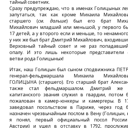
тайный советник.
Сразу предупреждаю, что в именах Голицыных ле
запутаться, так как кроме Михаила Михайлов
старшего (
см. дальше
) был его брат Мих
Михайлович младший или меньшой, у первого б
17 детей, а у второго если и меньше, то ненамного
у них же был брат Дмитрий Михайлович, входивши
Верховный тайный совет и не раз попадавши
опалу. И это лишь некоторые представители 
ветви рода Голицыных!
Итак, наш Голицын был сыном сподвижника ПЕТР
генерал-фельдмаршала Михаила Михайлов
ГОЛИЦЫНА (старшего). Его старший брат Алекса
также стал фельдмаршалом. Дмитрий же
капитанского звания служил в гвардии, потом 
пожалован в камер-юнкеры и камергеры. В 1
заведовал посольством в Париже, через год 
назначен чрезвычайным послом в Вену (Голицын, 
я понял, первый официальный посол Росси
Австрии) и ушел в отставку в 1792, прослужи