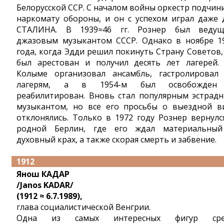
Белорусской ССР. С началом войны оркестр подчин
наркомату обороны, и он с успехом играл даже 
СТАЛИНА. В 1939≈46 гг. Рознер был веду
джазовым музыкантом СССР. Однако в ноябре 1
года, когда Эдди решил покинуть Страну Советов,
был арестован и получил десять лет лагерей.
Колыме организовал ансамбль, гастролировал
лагерям, а в 1954-м был освобожден
реабилитирован. Вновь стал популярным эстрад
музыкантом, но все его просьбы о выездной в
отклонялись. Только в 1972 году Рознер вернулс
родной Берлин, где его ждал материальны
духовный крах, а также скорая смерть и забвение.
1912
Янош КАДАР
/Janos KADAR/
(1912 ≈ 6.7.1989),
глава социалистической Венгрии.
Одна из самых интересных фигур сре