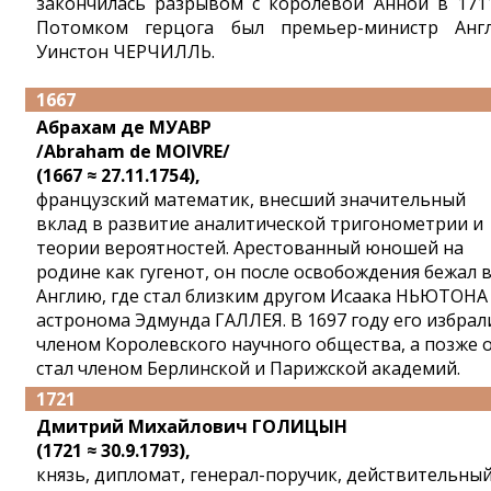
закончилась разрывом с королевой Анной в 1711
Потомком герцога был премьер-министр Анг
Уинстон ЧЕРЧИЛЛЬ.
1667
Абрахам де МУАВР
/Abraham de MOIVRE/
(1667 ≈ 27.11.1754),
французский математик, внесший значительный
вклад в развитие аналитической тригонометрии и
теории вероятностей. Арестованный юношей на
родине как гугенот, он после освобождения бежал 
Англию, где стал близким другом Исаака НЬЮТОНА
астронома Эдмунда ГАЛЛЕЯ. В 1697 году его избрал
членом Королевского научного общества, а позже 
стал членом Берлинской и Парижской академий.
1721
Дмитрий Михайлович ГОЛИЦЫН
(1721 ≈ 30.9.1793),
князь, дипломат, генерал-поручик, действительны