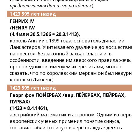
предполагаемая дата его рождения.
)
1423 595 лет назад
ГЕНРИХ IV
/HENRY IV/
(4.4 или 30.5.1366 ≈ 20.3.1413),
король Англии с 1399 года, основатель династии
Ланкастеров. Учитывая его двуличие до восшестви
на преcтол, беззаконный захват власти и, в
особенности, введение им зверского правила жечь
проповедников, именуемых еретиками, можно
сказать, что по королевским меркам он был недур
королем (Диккенс).
1423 595 лет назад
Георг фон ПОЙЕРБАХ /вар. ПЁЙЕРБАХ, ПЕЙРБАХ,
ПУРБАХ/
(1423 ≈ 8.4.1461),
австрийский математик и астроном. Одним из пер
европейских ученых применил понятие синуса,
составил таблицы синусов через каждые десять