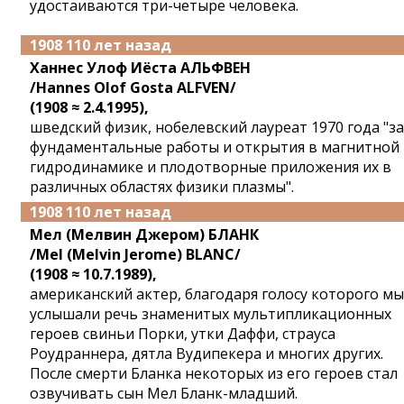
удостаиваются три-четыре человека.
1908 110 лет назад
Ханнес Улоф Иёста АЛЬФВЕН
/Hannes Olof Gosta ALFVEN/
(1908 ≈ 2.4.1995),
шведский физик, нобелевский лауреат 1970 года "за
фундаментальные работы и открытия в магнитной
гидродинамике и плодотворные приложения их в
различных областях физики плазмы".
1908 110 лет назад
Мел (Мелвин Джером) БЛАНК
/Mel (Melvin Jerome) BLANC/
(1908 ≈ 10.7.1989),
американский актер, благодаря голосу которого мы
услышали речь знаменитых мультипликационных
героев свиньи Порки, утки Даффи, страуса
Роудраннера, дятла Вудипекера и многих других.
После смерти Бланка некоторых из его героев стал
озвучивать сын Мел Бланк-младший.