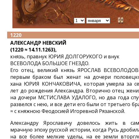
1220
АЛЕКСАНДР НЕВСКИЙ
(1220 ≈ 14.11.1263),
князь, правнук ЮРИЯ ДОЛГОРУКОГО и внук
ВСЕВОЛОДА БОЛЬШОЕ ГНЕЗДО.
Его отец, великий князь ЯРОСЛАВ ВСЕВОЛОДО
первым браком был женат на дочери половецк
хана ЮРИЯ КОНЧАКОВИЧА, которая умерла за с
лет до рождения Александра. Вторично отец жени
на дочери МСТИСЛАВА УДАЛОГО, но два года спу
развелся с нею, и все дети его были от третьего бр
≈ с княжною Феодосией Игоревной Рязанской.
Александру Ярославичу довелось жить в са
мрачную эпоху русской истории, когда Русь дробил
на все более мелкие уделы, на ее земли вторгл