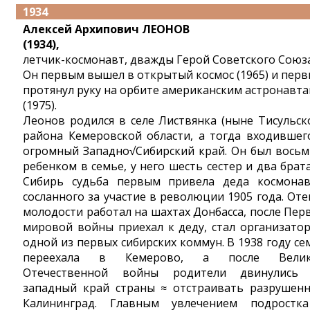
1934
Алексей Архипович ЛЕОНОВ
(1934),
летчик-космонавт, дважды Герой Советского Союза
Он первым вышел в открытый космос (1965) и пер
протянул руку на орбите американским астронавт
(1975).
Леонов родился в селе Листвянка (ныне Тисульск
района Кемеровской области, а тогда входившег
огромный Западно√Сибирский край. Он был вось
ребенком в семье, у него шесть сестер и два брата
Сибирь судьба первым привела деда космонав
сосланного за участие в революции 1905 года. Оте
молодости работал на шахтах Донбасса, после Пер
мировой войны приехал к деду, стал организато
одной из первых сибирских коммун. В 1938 году се
переехала в Кемерово, а после Велик
Отечественной войны родители двинулись
западный край страны ≈ отстраивать разрушен
Калининград. Главным увлечением подростк