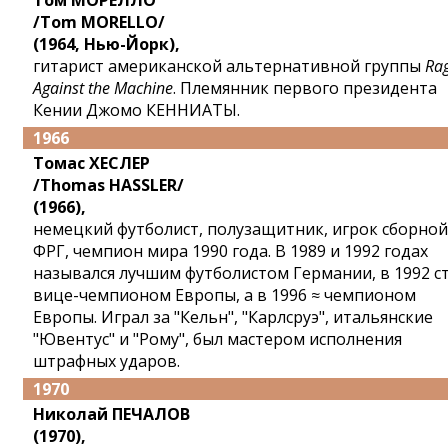
Том МОРЕЛЛО
/Tom MORELLO/
(1964, Нью-Йорк),
гитарист американской альтернативной группы
Ra
Against the Machine
. Племянник первого президента
Кении Джомо КЕННИАТЫ.
1966
Томас ХЕСЛЕР
/Thomas HASSLER/
(1966),
немецкий футболист, полузащитник, игрок сборной
ФРГ, чемпион мира 1990 года. В 1989 и 1992 годах
назывался лучшим футболистом Германии, в 1992 с
вице-чемпионом Европы, а в 1996 ≈ чемпионом
Европы. Играл за "Кельн", "Карлсруэ", итальянские
"Ювентус" и "Рому", был мастером исполнения
штрафных ударов.
1970
Николай ПЕЧАЛОВ
(1970),