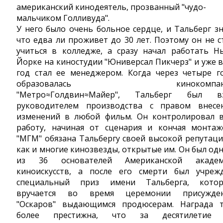
американский кинодеятель, прозванный "чудо-
мальчиком Голливуда".
У него было очень больное сердце, и Тальберг зн
что едва ли проживет до 30 лет. Поэтому он не с
учиться в колледже, а сразу начал работать Н
Йорке на киностудии "Юниверсал Пикчерз" и уже в
год стал ее менеджером. Когда через четыре г
образовалась кинокомпан
"Метро≈Голдвин≈Майер", Тальберг был в
руководителем производства с правом внесе
изменений в любой фильм. Он контролировал 
работу, начиная от сценария и кончая монтаж
"МГМ" обязана Тальбергу своей высокой репутаци
как и многие кинозвезды, открытые им. Он был од
из 36 основателей Американской акаде
киноискусств, а после его смерти был учреж
специальный приз имени Тальберга, кото
вручается во время церемонии присужде
"Оскаров" выдающимся продюсерам. Награда 
более престижна, что за десятилетие 