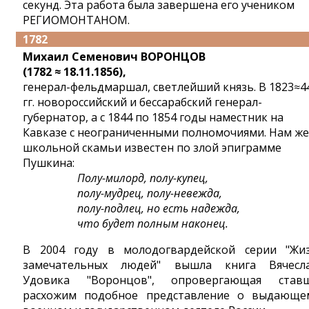
секунд. Эта работа была завершена его учеником
РЕГИОМОНТАНОМ.
1782
Михаил Семенович ВОРОНЦОВ
(1782 ≈ 18.11.1856),
генерал-фельдмаршал, светлейший князь. В 1823≈4
гг. новороссийский и бессарабский генерал-
губернатор, а с 1844 по 1854 годы наместник на
Кавказе с неограниченными полномочиями. Нам же
школьной скамьи известен по злой эпиграмме
Пушкина:
Полу-милорд, полу-купец,
полу-мудрец, полу-невежда,
полу-подлец, но есть надежда,
что будет полным наконец.
В 2004 году в молодогвардейской серии "Жи
замечательных людей" вышла книга Вячесл
Удовика "Воронцов", опровергающая став
расхожим подобное представление о выдающе