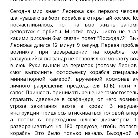
Сегодня мир знает Леонова как первого челове
шагнувшего за борт корабля в открытый космос. К
посчастливилось, тот на всю жизнь запом
репортаж с орбиты. Многие годы никто не знал
какими рисками был связан полет "Восхода√2". Вы
Леонова длился 12 минут 9 секунд. Первая пробл
возникла при возвращении на корабль, ко
раздувшийся скафандр не позволял космонавту во
в люк. Руки вышли из перчаток (потому Леонов
смог выполнить фотосъемку корабля специаль
миниатюрной камерой, врученной космонавта
личного разрешения председателя КГБ), ноги ≈
сапог. Пришлось принимать решение самостоятель
стравить давление в скафандре, от чего возник
угроза закипания азота в крови. В наруше
инструкции пришлось втискиваться головой впер
а потом в переходном шлюзе диаметром 
разворачиваться на 180 градусов, чтобы попаст
корабль. Это было только начало. Выходной 