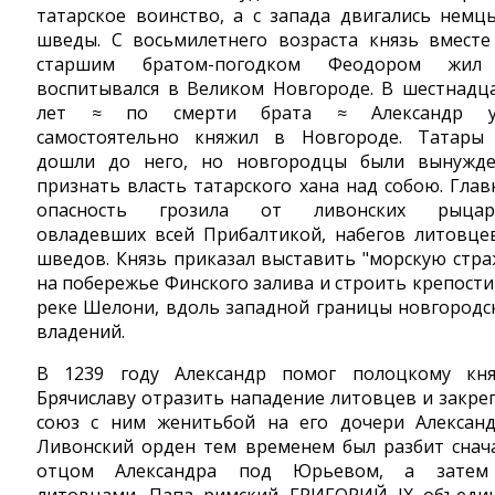
татарское воинство, а с запада двигались немц
шведы. С восьмилетнего возраста князь вместе
старшим братом-погодком Феодором жил
воспитывался в Великом Новгороде. В шестнадц
лет ≈ по смерти брата ≈ Александр у
самостоятельно княжил в Новгороде. Татары
дошли до него, но новгородцы были вынужд
признать власть татарского хана над собою. Глав
опасность грозила от ливонских рыцар
овладевших всей Прибалтикой, набегов литовце
шведов. Князь приказал выставить "морскую стра
на побережье Финского залива и строить крепости
реке Шелони, вдоль западной границы новгородс
владений.
В 1239 году Александр помог полоцкому кн
Брячиславу отразить нападение литовцев и закре
союз с ним женитьбой на его дочери Александ
Ливонский орден тем временем был разбит снач
отцом Александра под Юрьевом, а зате