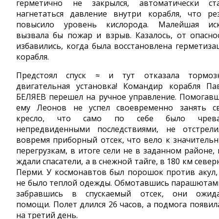
герметично не закрылся, автоматически ст
нагнетаться давление внутри корабля, что ре
повысило уровень кислорода. Малейшая ис
вызвала бы пожар и взрыв. Казалось, от опасно
избавились, когда была восстановлена герметиза
корабля.
Предстоял спуск ≈ и тут отказала тормоз
двигательная установка! Командир корабля Па
БЕЛЯЕВ перешел на ручное управление. Помогав
ему Леонов не успел своевременно занять с
кресло, что само по себе было чрева
непредвиденными последствиями, не отстрели
вовремя приборный отсек, что вело к значитель
перегрузкам, в итоге сели не в заданном районе, 
ждали спасатели, а в снежной тайге, в 180 км север
Перми. У космонавтов был порошок против акул,
не было теплой одежды. Обмотавшись парашютам
забравшись в спускаемый отсек, они ожид
помощи. Полет длился 26 часов, а подмога появил
на третий день.