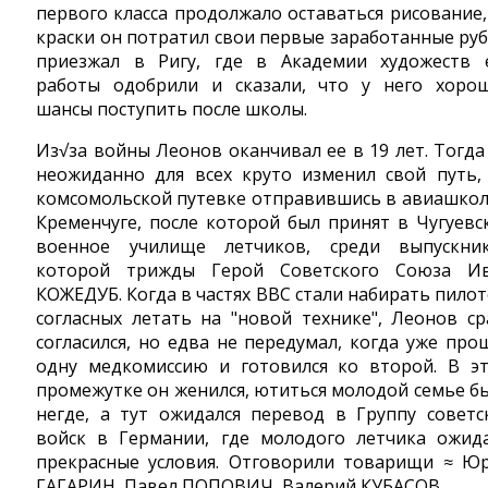
первого класса продолжало оставаться рисование,
краски он потратил свои первые заработанные руб
приезжал в Ригу, где в Академии художеств 
работы одобрили и сказали, что у него хоро
шансы поступить после школы.
Из√за войны Леонов оканчивал ее в 19 лет. Тогда
неожиданно для всех круто изменил свой путь,
комсомольской путевке отправившись в авиашкол
Кременчуге, после которой был принят в Чугуевс
военное училище летчиков, среди выпускни
которой трижды Герой Советского Союза И
КОЖЕДУБ. Когда в частях ВВС стали набирать пилот
согласных летать на "новой технике", Леонов ср
согласился, но едва не передумал, когда уже про
одну медкомиссию и готовился ко второй. В э
промежутке он женился, ютиться молодой семье б
негде, а тут ожидался перевод в Группу советс
войск в Германии, где молодого летчика ожид
прекрасные условия. Отговорили товарищи ≈ Ю
ГАГАРИН, Павел ПОПОВИЧ, Валерий КУБАСОВ.