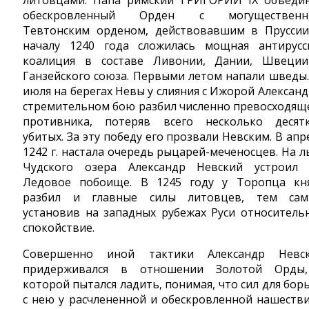
литовцами. Папа римский ГРИГОРИЙ IX объеди
обескровленный Орден с могущественн
Тевтонским орденом, действовавшим в Пруссии
началу 1240 года сложилась мощная антирусс
коалиция в составе Ливонии, Дании, Швеци
Ганзейского союза. Первыми летом напали шведы.
июля на берегах Невы у слияния с Ижорой Александ
стремительном бою разбил численно превосходящ
противника, потеряв всего несколько десят
убитых. За эту победу его прозвали Невским. В апр
1242 г. настала очередь рыцарей-меченосцев. На л
Чудского озера Александр Невский устроил
Ледовое побоище. В 1245 году у Торопца кн
разбил и главные силы литовцев, тем са
установив на западных рубежах Руси относитель
спокойствие.
Совершенно иной тактики Александр Невс
придерживался в отношении Золотой Орды
которой пытался ладить, понимая, что сил для бор
с нею у расчлененной и обескровленной нашеств