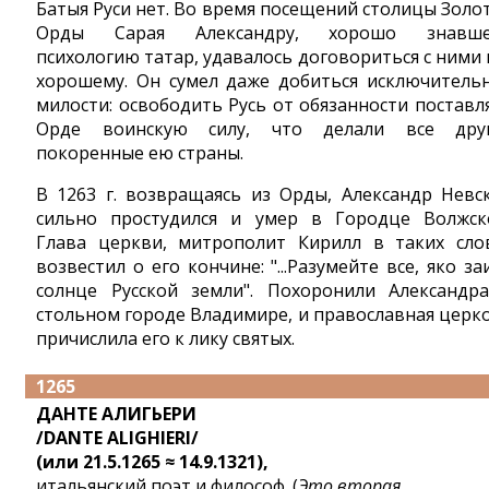
Батыя Руси нет. Во время посещений столицы Золо
Орды Сарая Александру, хорошо знавше
психологию татар, удавалось договориться с ними 
хорошему. Он сумел даже добиться исключитель
милости: освободить Русь от обязанности поставл
Орде воинскую силу, что делали все дру
покоренные ею страны.
В 1263 г. возвращаясь из Орды, Александр Невс
сильно простудился и умер в Городце Волжск
Глава церкви, митрополит Кирилл в таких сло
возвестил о его кончине: "...Разумейте все, яко за
солнце Русской земли". Похоронили Александр
стольном городе Владимире, и православная церк
причислила его к лику святых.
1265
ДАНТЕ АЛИГЬЕРИ
/DANTE ALIGHIERI/
(или 21.5.1265 ≈ 14.9.1321),
итальянский поэт и философ. (
Это вторая