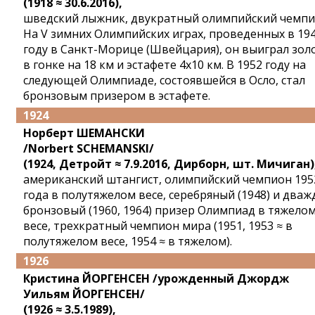
(1918 ≈ 30.6.2016),
шведский лыжник, двукратный олимпийский чемпи
На V зимних Олимпийских играх, проведенных в 19
году в Санкт-Морице (Швейцария), он выиграл зол
в гонке на 18 км и эстафете 4x10 км. В 1952 году на
следующей Олимпиаде, состоявшейся в Осло, стал
бронзовым призером в эстафете.
1924
Норберт ШЕМАНСКИ
/Norbert SСHEMANSKI/
(1924, Детройт ≈ 7.9.2016, Дирборн, шт. Мичиган)
американский штангист, олимпийский чемпион 195
года в полутяжелом весе, серебряный (1948) и два
бронзовый (1960, 1964) призер Олимпиад в тяжело
весе, трехкратный чемпион мира (1951, 1953 ≈ в
полутяжелом весе, 1954 ≈ в тяжелом).
1926
Кристина ЙОРГЕНСЕН /урожденный Джордж
Уильям ЙОРГЕНСЕН/
(1926 ≈ 3.5.1989),