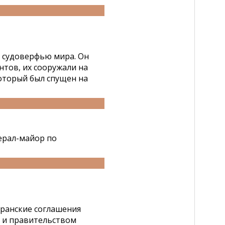
 судоверфью мира. Он
нтов, их сооружали на
который был спущен на
ерал-майор по
еранские соглашения
 и правительством