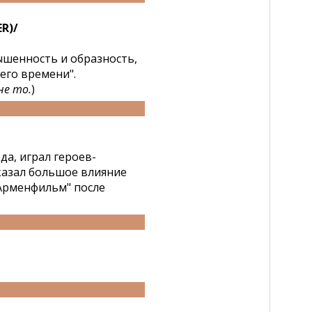
R)/
вышенность и образность,
его времени".
не то.
)
да, играл героев-
казал большое влияние
"Арменфильм" после