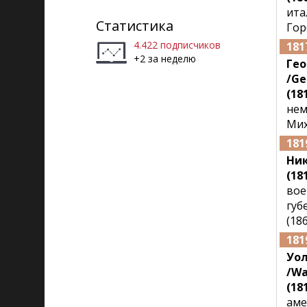
Рига)
ита
Статистика
Гор
4.422 подписчиков
181
+2 за неделю
Гео
/Ge
(181
нем
Мих
181
Ни
(18
вое
губ
(18
181
Уо
/Wa
(181
аме