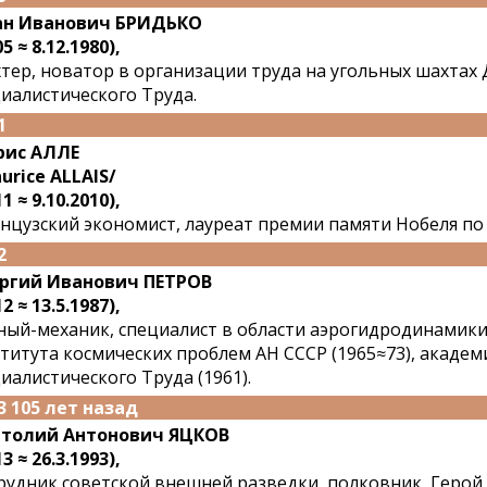
ан Иванович БРИДЬКО
5 ≈ 8.12.1980),
тер, новатор в организации труда на угольных шахтах 
иалистического Труда.
1
рис АЛЛЕ
urice ALLAIS/
1 ≈ 9.10.2010),
нцузский экономист, лауреат премии памяти Нобеля по 
2
ргий Иванович ПЕТРОВ
2 ≈ 13.5.1987),
ный-механик, специалист в области аэрогидродинамики
титута космических проблем АН СССР (1965≈73), академи
иалистического Труда (1961).
3 105 лет назад
толий Антонович ЯЦКОВ
3 ≈ 26.3.1993),
рудник советской внешней разведки, полковник, Герой 