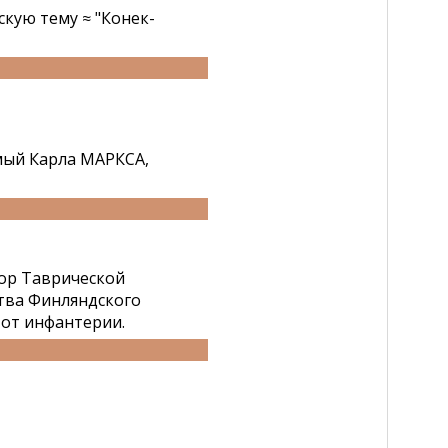
кую тему ≈ "Конек-
мый Карла МАРКСА,
ор Таврической
ства Финляндского
л от инфантерии.