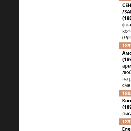
СЕН
/SA
(188
фра
кот
(
Пр
189
Амо
(189
арм
люб
на 
сме
189
Кон
(189
пис
189
Ел