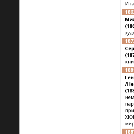
Ита
186
Мих
(186
худ
187
Се
(187
кни
188
Ген
/He
(188
нем
пар
при
ХЮБ
мир
188