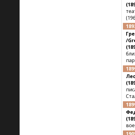
(189
теа
(196
189
Гре
/Gr
(189
бли
пар
189
Ле
(189
пис
Ста
189
Фе
(189
вое
190