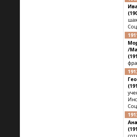
Ив
(190
шах
Соц
191
Мо
/Ma
(191
фра
191
Гео
(191
уче
Инс
Соц
191
Ана
(191
сот