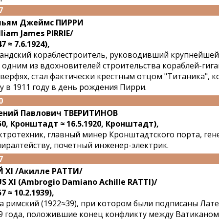
7
льям Джеймс ПИРРИ
lliam James PIRRIE/
7 ≈ 7.6.1924),
андский кораблестроитель, руководивший крупнейшей
 одним из вдохновителей строительства кораблей-гига
 верфях, стал фактически крестным отцом "Титаника", 
у в 1911 году в день рождения Пирри.
0
ений Павлович ТВЕРИТИНОВ
50, Кронштадт ≈ 16.5.1920, Кронштадт),
ктротехник, главный минер Кронштадтского порта, ген
иралтейству, почетный инженер-электрик.
7
 XI /Акилле РАТТИ/
US XI (Ambrogio Damiano Achille RATTI)/
7 ≈ 10.2.1939),
а римский (1922≈39), при котором были подписаны Лат
9 года, положившие конец конфликту между Ватиканом