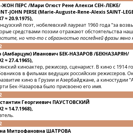
-ЖОН ПЕРС /Мари Огюст Рене Алекси СЕН-ЛЕЖЕ/
INT-JOHN PERSE (Marie-Auguste-Rene-Alexis SAINT-LEGE
7 ≈ 20.9.1975),
нцузский поэт, нобелевский лауреат 1960 года "за воз
орые средствами поэзии отражают обстоятельства наш
остите, но что-то с образностью последней фразы явно 
2
 (Амбарцум) Иванович БЕК-НАЗАРОВ /БЕКНАЗАРЯН/
2 ≈ 27.4.1965),
янский киноактер, режиссер, сценарист. В кино с 1914 го
овников в фильмах ведущих российских режиссеров. О
развитие кино в Грузии и Азербайджане, а киностудии 
рти Бек-Назарова было присвоено его имя.
2
стантин Георгиевич ПАУСТОВСКИЙ
2 ≈ 14.7.1968),
атель.
2
ена Митрофановна ШАТРОВА