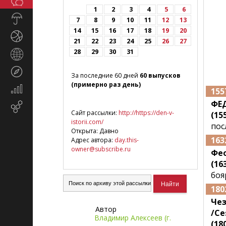
Общество
СМИ
1
2
3
4
5
6
Прогноз
7
8
9
10
11
12
13
погоды
14
15
16
17
18
19
20
Спорт
21
22
23
24
25
26
27
28
29
30
31
Страны
и
Туризм
регионы
За последние 60 дней
60 выпусков
(примерно раз день)
Экономика
155
и
ФЕ
Email-
финансы
Сайт рассылки:
http://https://den-v-
(155
маркетинг
istorii.com/
пос
Открыта: Давно
163
Адрес автора:
day.this-
owner@subscribe.ru
Фе
(163
боя
180
Че
Автор
/Ce
Владимир Алексеев (г.
(180