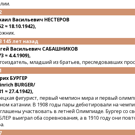
лии.
2
аил Васильевич НЕСТЕРОВ
2 ≈ 18.10.1942),
ожник.
3 145 лет назад
ргей Васильевич САБАШНИКОВ
3 ≈ 4.4.1909),
гоиздатель, младший из братьев, преследовавших прос
1
рих БУРГЕР
inrich BURGER/
1 ≈ 27.4.1942),
ецкая фигурист, первый чемпион мира и первый олимп
ном катании. В 1908 годы пары дебютировали на чемпи
глашены участвовать в летней Олимпиаде. Бургер со с
ЛЕР выиграл оба соревнования, а в 1910 году они пов
а.
7