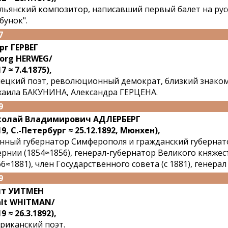
льянский композитор, написавший первый балет на русс
бунок".
7
рг ГЕРВЕГ
org HERWEG/
7 ≈ 7.4.1875),
ецкий поэт, революционный демократ, близкий знако
аила БАКУНИНА, Александра ГЕРЦЕНА.
9
колай Владимирович АДЛЕРБЕРГ
19, С.-Петербург ≈ 25.12.1892, Мюнхен),
нный губернатор Симферополя и гражданский губернат
ернии (1854≈1856), генерал-губернатор Великого княже
66≈1881), член Государственного совета (с 1881), генера
9
лт УИТМЕН
lt WHITMAN/
9 ≈ 26.3.1892),
риканский поэт.