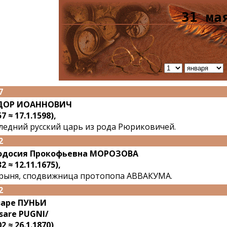
31 ма
7
ДОР ИОАННОВИЧ
7 ≈ 17.1.1598),
ледний русский царь из рода Рюриковичей.
2
одосия Прокофьевна МОРОЗОВА
2 ≈ 12.11.1675),
рыня, сподвижница протопопа АВВАКУМА.
2
заре ПУНЬИ
sare PUGNI/
2 ≈ 26.1.1870),