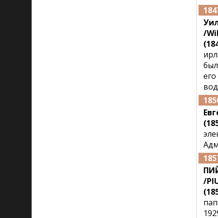
184
Уи
/Wi
(184
ирл
был
его
вод
185
Евг
(18
эле
Адм
185
ПИЙ
/PI
(185
пап
192