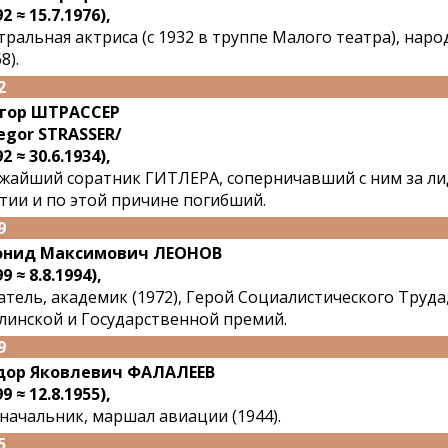
2 ≈ 15.7.1976),
тральная актриса (с 1932 в труппе Малого театра), нар
8).
2
гор ШТРАССЕР
egor STRASSER/
2 ≈ 30.6.1934),
жайший соратник ГИТЛЕРА, соперничавший с ним за ли
тии и по этой причине погибший.
9
онид Максимович ЛЕОНОВ
9 ≈ 8.8.1994),
атель, академик (1972), Герой Социалистического Труда
линской и Государственной премий.
9
дор Яковлевич ФАЛАЛЕЕВ
9 ≈ 12.8.1955),
начальник, маршал авиации (1944).
5