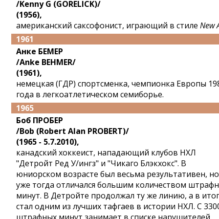
/Kenny G (GORELICK)/
(1956),
американский саксофонист, играющий в стиле
New 
1961
Анке БЕМЕР
/Anke BEHMER/
(1961),
немецкая (ГДР) спортсменка, чемпионка Европы 19
года в легкоатлетическом семиборье.
1965
Боб ПРОБЕР
/Bob (Robert Alan PROBERT)/
(1965 - 5.7.2010),
канадский хоккеист, нападающий клубов НХЛ
"Детройт Ред У/ингз" и "Чикаго Блэкхокс". В
юниорском возрасте был весьма результативен, но
уже тогда отличался большим количеством штраф
минут. В Детройте продолжал ту же линию, а в ито
стал одним из лучших тафгаев в истории НХЛ. С 330
штрафных минут занимает в списке нарушителей