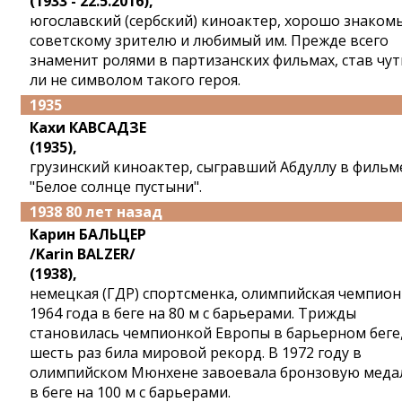
(1933 - 22.5.2016),
югославский (сербский) киноактер, хорошо знаком
советскому зрителю и любимый им. Прежде всего
знаменит ролями в партизанских фильмах, став чут
ли не символом такого героя.
1935
Кахи КАВСАДЗЕ
(1935),
грузинский киноактер, сыгравший Абдуллу в фильм
"Белое солнце пустыни".
1938 80 лет назад
Карин БАЛЬЦЕР
/Karin BALZER/
(1938),
немецкая (ГДР) спортсменка, олимпийская чемпион
1964 года в беге на 80 м с барьерами. Трижды
становилась чемпионкой Европы в барьерном беге
шесть раз била мировой рекорд. В 1972 году в
олимпийском Мюнхене завоевала бронзовую меда
в беге на 100 м с барьерами.