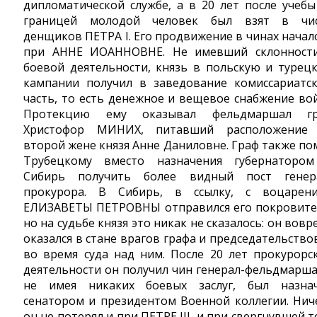
дипломатической службе, а в 20 лет после учебы
границей молодой человек был взят в чи
денщиков ПЕТРА I. Его продвижение в чинах начал
при АННЕ ИОАННОВНЕ. Не имевший склонност
боевой деятельности, князь в польскую и турец
кампании получил в заведование комиссариатс
часть, то есть денежное и вещевое снабжение вой
Протекцию ему оказывал фельдмаршал г
Христофор МИНИХ, питавший расположение
второй жене князя Анне Даниловне. Граф также по
Трубецкому вместо назначения губернаторо
Сибирь получить более видный пост генер
прокурора. В Сибирь, в ссылку, с воцарен
ЕЛИЗАВЕТЫ ПЕТРОВНЫ отправился его покровите
но на судьбе князя это никак не сказалось: он вовр
оказался в стане врагов графа и председательство
во время суда над ним. После 20 лет прокурорс
деятельности он получил чин генерал-фельдмарша
не имея никаких боевых заслуг, был назна
сенатором и президентом Военной коллегии. Нич
он не потерял и при ПЕТРЕ III, и при свергнувшей т