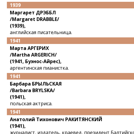
1939
Маргарет ДРЭББЛ
/Margaret DRABBLE/
(1939),
английская писательница.
1941
Марта АРГЕРИХ
/Martha ARGERICH/
(1941, Буэнос-Айрес),
аргентинская пианистка.
1941
Барбара БРЫЛЬСКАЯ
/Barbara BRYLSKA/
(1941),
польская актриса.
1941
Анатолий Тихонович РАКИТЯНСКИЙ
(1941),
журналист, издатель, краевед, президент Балтийск