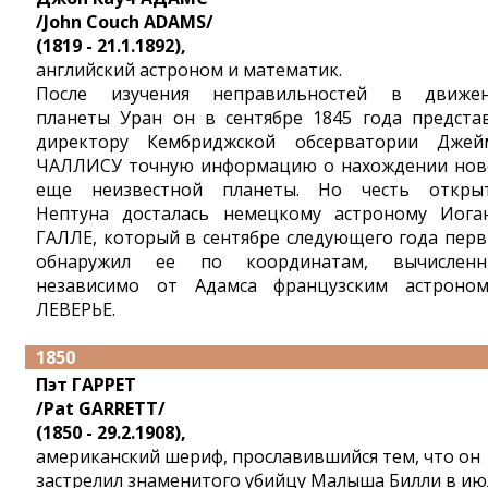
/John Couch ADAMS/
(1819 - 21.1.1892),
английский астроном и математик.
После изучения неправильностей в движе
планеты Уран он в сентябре 1845 года предста
директору Кембриджской обсерватории Джей
ЧАЛЛИСУ точную информацию о нахождении нов
еще неизвестной планеты. Но честь откры
Нептуна досталась немецкому астроному Иога
ГАЛЛЕ, который в сентябре следующего года пер
обнаружил ее по координатам, вычислен
независимо от Адамса французским астроно
ЛЕВЕРЬЕ.
1850
Пэт ГАРРЕТ
/Pat GARRETT/
(1850 - 29.2.1908),
американский шериф, прославившийся тем, что он
застрелил знаменитого убийцу Малыша Билли в ию