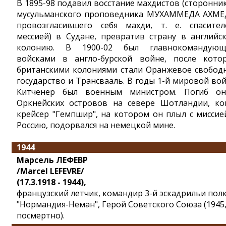
В 1895-98 подавил восстание махдистов (сторонни
мусульманского проповедника МУХАММЕДА АХМЕ
провозгласившего себя махди, т. е. спасител
мессией) в Судане, превратив страну в английс
колонию. В 1900-02 был главнокомандую
войсками в англо-бурской войне, после кото
британскими колониями стали Оранжевое свобод
государство и Трансвааль. В годы 1-й мировой во
Китченер был военным министром. Погиб о
Оркнейских островов на севере Шотландии, ко
крейсер "Гемпшир", на котором он плыл с миссие
Россию, подорвался на немецкой мине.
1944
Марсель ЛЕФЕВР
/Marcel LEFEVRE/
(17.3.1918 - 1944),
французский летчик, командир 3-й эскадрильи пол
"Нормандия-Неман", Герой Советского Союза (1945
посмертно).