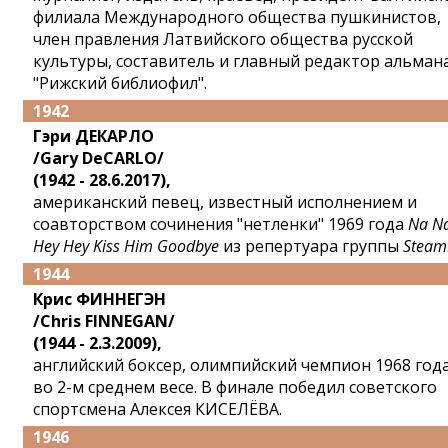
филиала Международного общества пушкинистов,
член правления Латвийского общества русской
культуры, составитель и главный редактор альман
"Рижский библиофил".
1942
Гэри ДЕКАРЛО
/Gary DeCARLO/
(1942 - 28.6.2017),
американский певец, известный исполнением и
соавторством сочинения "нетленки" 1969 года
Na N
Hey Hey Kiss Him Goodbye
из репертуара группы
Steam
1944
Крис ФИННЕГЭН
/Chris FINNEGAN/
(1944 - 2.3.2009),
английский боксер, олимпийский чемпион 1968 год
во 2-м среднем весе. В финале победил советского
спортсмена Алексея КИСЕЛЁВА.
1946