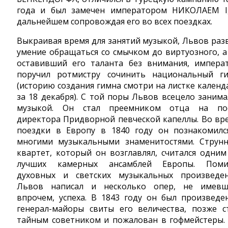
года и был замечен императором НИКОЛАЕМ I
дальнейшем сопровождая его во всех поездках.
Выкраивая время для занятий музыкой, Львов раз
умение обращаться со смычком до виртуозного, а
оставивший его таланта без внимания, импера
поручил ротмистру сочинить национальный г
(историю создания гимна смотри на листке календ
за 18 декабря). С той поры Львов всецело занима
музыкой. Он стал преемником отца на по
директора Придворной певческой капеллы. Во вр
поездки в Европу в 1840 году он познакомилс
многими музыкальными знаменитостями. Струн
квартет, который он возглавлял, считался одним
лучших камерных ансамблей Европы. Пом
духовных и светских музыкальных произведе
Львов написал и несколько опер, не имевш
впрочем, успеха. В 1843 году он был произведе
генерал-майоры свиты его величества, позже с
тайным советником и пожалован в гофмейстеры.