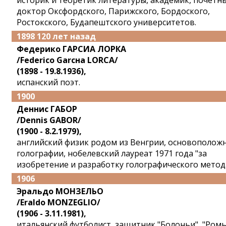
историк и теоретик литературы, академик, почетн
доктор Оксфордского, Парижского, Бордоского,
Ростокского, Будапештского университетов.
1898 120 лет назад
Федерико ГАРСИА ЛОРКА
/Federico Garcнa LORCA/
(1898 - 19.8.1936),
испанский поэт.
1900
Деннис ГАБОР
/Dennis GABOR/
(1900 - 8.2.1979),
английский физик родом из Венгрии, основополож
голографии, нобелевский лауреат 1971 года "за
изобретение и разработку голографического метода
1906
Эральдо МОНЗЕЛЬО
/Eraldo MONZEGLIO/
(1906 - 3.11.1981),
итальянский футболист, защитник "Болоньи", "Ром