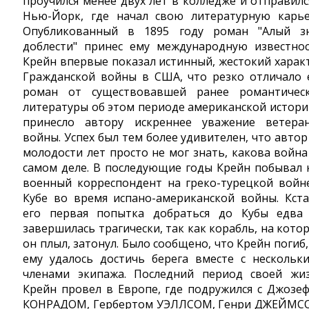
проучился менее двух лет в колледже и отправилс
Нью-Йорк, где начал свою литературную карье
Опубликованный в 1895 году роман "Алый з
доблести" принес ему международную известнос
Крейн впервые показал истинный, жестокий харак
Гражданской войны в США, что резко отличало 
роман от существовавшей ранее романтичес
литературы об этом периоде американской истори
принесло автору искреннее уважение ветера
войны. Успех был тем более удивителен, что автор
молодости лет просто не мог знать, какова война
самом деле. В последующие годы Крейн побывал 
военный корреспондент на греко-турецкой войн
Кубе во время испано-американской войны. Кста
его первая попытка добраться до Кубы едва
завершилась трагически, так как корабль, на кото
он плыл, затонул. Было сообщено, что Крейн погиб,
ему удалось достичь берега вместе с нескольк
членами экипажа. Последний период своей жи
Крейн провел в Европе, где подружился с Джозе
КОНРАДОМ, Гербертом УЭЛЛСОМ, Генри ДЖЕЙМС