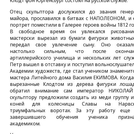
Клодт фон Юргенсбург состоял на русской службе.
Отец скульптора дослужился до звания генер
майора, прославился в битвах с НАПОЛЕОНОМ, и 
портрет поместили в Галерее героев войны 1812 го
В свободное время он увлекался рисовани
мастерски вырезал из бумаги фигурки животны
передал свое увлечение сыну. Оно оказал
настолько сильным, что после окончан
артиллерийского училища и нескольких лет слу
Петр вышел в отставку и поступил вольнослушате
Академии художеств, где стал учеником знаменит
мастера Литейного дома Василия ЕКИМОВА. Когда
вырезанные Клодтом из дерева фигурки лоша
обратил внимание сам император НИКОЛАЙ
cкульптору предложили создать из меди группу и
коней для колесницы Славы на Нарвск
триумфальных воротах. За эту работу еще
завершившего обучения ученика призна
академиком.