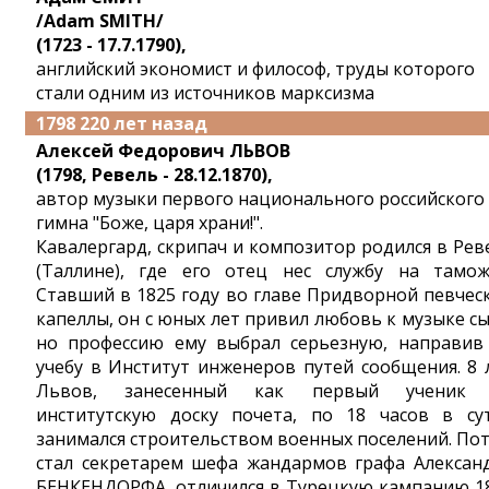
/Adam SMITH/
(1723 - 17.7.1790),
английский экономист и философ, труды которого
стали одним из источников марксизма
1798 220 лет назад
Алексей Федорович ЛЬВОВ
(1798, Ревель - 28.12.1870),
автор музыки первого национального российского
гимна "Боже, царя храни!".
Кавалергард, скрипач и композитор родился в Рев
(Таллине), где его отец нес службу на тамож
Ставший в 1825 году во главе Придворной певчес
капеллы, он с юных лет привил любовь к музыке сы
но профессию ему выбрал серьезную, направив
учебу в Институт инженеров путей сообщения. 8 
Львов, занесенный как первый ученик 
институтскую доску почета, по 18 часов в су
занимался строительством военных поселений. По
стал секретарем шефа жандармов графа Алексан
БЕНКЕНДОРФА, отличился в Турецкую кампанию 1