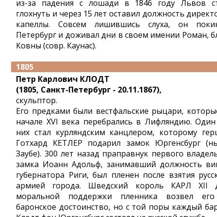
из-за падения с лошади в 1846 году Львов с
глохнуть и через 15 лет оставил должность директ
капеллы. Совсем лишившись слуха, он поки
Петербург и доживал дни в своем имении Роман, б
Ковны (совр. Каунас).
1805
Петр Карлович КЛОДТ
(1805, Санкт-Петербург - 20.11.1867),
скульптор.
Его предками были вестфальские рыцари, которы
начале XVI века перебрались в Лифляндию. Один
них стал курляндским канцлером, которому гер
Готхард КЕТЛЕР подарил замок Юргенсбург (н
Заубе). 300 лет назад праправнук первого владел
замка Иоанн Адольф, занимавший должность ви
губернатора Риги, был пленен после взятия русс
армией города. Шведский король КАРЛ XII 
моральной поддержки пленника возвел ег
баронское достоинство, но с той поры каждый ба