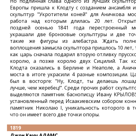
Но подлинная слава одного из лучших скульпто
Европы пришла к Клодту с созданием ансамбля и
скульптур "Укротители коней" для Аничкова мос
работа над которым длилась 20 лет. Откры
поздней осенью 1841 года перестроенный м
украшали две бронзовые скульптуры и две то
такие же фигуры из алебастра. Ждать полн
воплощения замысла скульптора пришлось 10 лет, 
как царь сначала подарил вторую отливку прусск
королю, а позже королю двух Сицилий. Так к
Клодта оказались в Берлине и Неаполе, а Анич
моста в итоге украсили 4 разные композиции. Ц
был в восторге: "Ну, Клодт, ты делаешь лоша
лучше, чем жеребец!". Среди прочих работ скульпт
выделяются памятник баснописцу Ивану КРЫЛОВ
установленный перед Исаакиевским собором кон
памятник Николаю I, уникальность которого в т
что он имеет всего две точки опоры.
1819
Джон Кауч АДАМС