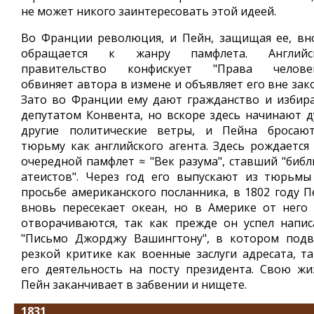
не может никого заинтересовать этой идеей.
Во Франции революция, и Пейн, защищая ее, вн
обращается к жанру памфлета. Английс
правительство конфискует "Права человек
обвиняет автора в измене и объявляет его вне зак
Зато во Франции ему дают гражданство и избир
депутатом Конвента, но вскоре здесь начинают д
другие политические ветры, и Пейна бросаю
тюрьму как английского агента. Здесь рождается 
очередной памфлет ≈ "Век разума", ставший "библ
атеистов". Через год его выпускают из тюрьмы
просьбе американского посланника, в 1802 году П
вновь пересекает океан, но в Америке от него 
отворачиваются, так как прежде он успел напис
"Письмо Джорджу Вашингтону", в котором подв
резкой критике как военные заслуги адресата, та
его деятельность на посту президента. Свою жи
Пейн заканчивает в забвении и нищете.
1831