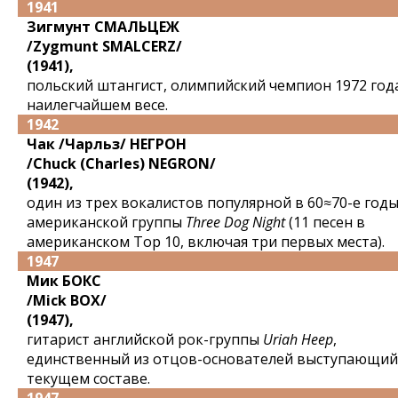
1941
Зигмунт СМАЛЬЦЕЖ
/Zygmunt SMALCERZ/
(1941),
польский штангист, олимпийский чемпион 1972 год
наилегчайшем весе.
1942
Чак /Чарльз/ НЕГРОН
/Chuck (Charles) NEGRON/
(1942),
один из трех вокалистов популярной в 60≈70-е год
американской группы
Three Dog Night
(11 песен в
американском Top 10, включая три первых места).
1947
Мик БОКС
/Mick BOX/
(1947),
гитарист английской рок-группы
Uriah Heep
,
единственный из отцов-основателей выступающий
текущем составе.