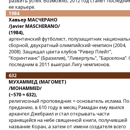
развить успех. Возможно, 2012 год станет последни
ее карьере.
1984
Хавьер МАСЧЕРАНО
/Javier MASCHERANO/
(1984),
аргентинский футболист, полузащитник националь
сборной, двукратный олимпийский чемпион (2004,
2008). Защищал цвета клубов "Ривер Плейт",
"Коринтианс" (Бразилия), "Ливерпуль", "Барселона". 
последним в 2011 выиграл Лигу чемпионов.
632
МУХАММЕД (МАГОМЕТ)
/MOHAMMED/
(~570 ≈ 632),
религиозный проповедник ≈ основатель ислама. По
преданию, в 610 году в месяц Рамадан ему явился
архангел Джебраил и стал открывать части
хранящейся на небе священной книги, получившей
название Коран, а затем от имени создателя всего