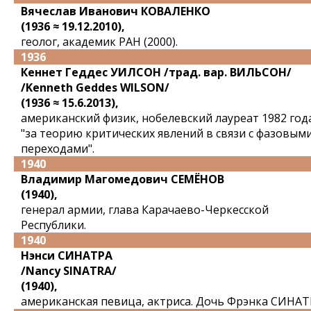
Вячеслав Иванович КОВАЛЕНКО
(1936 ≈ 19.12.2010),
геолог, академик РАН (2000).
1936
Кеннет Геддес УИЛСОН /трад. вар. ВИЛЬСОН/
/Kenneth Geddes WILSON/
(1936 ≈ 15.6.2013),
американский физик, нобелевский лауреат 1982 год
"за теорию критических явлений в связи с фазовым
переходами".
1940
Владимир Магомедович СЕМЁНОВ
(1940),
генерал армии, глава Карачаево-Черкесской
Республики.
1940
Нэнси СИНАТРА
/Nancy SINATRA/
(1940),
американская певица, актриса. Дочь Фрэнка СИНАТ