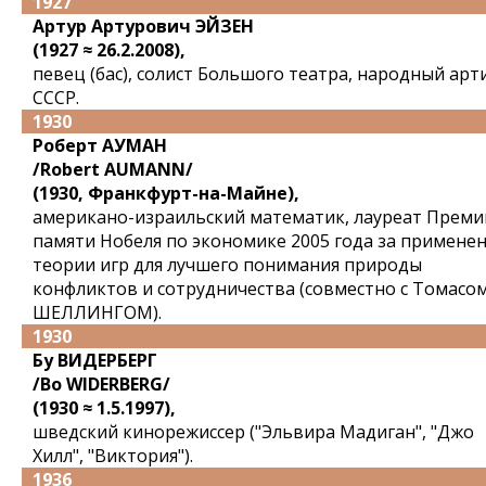
1927
Артур Артурович ЭЙЗЕН
(1927 ≈ 26.2.2008),
певец (бас), солист Большого театра, народный арт
СССР.
1930
Роберт АУМАН
/Robert AUMANN/
(1930, Франкфурт-на-Майне),
американо-израильский математик, лауреат Преми
памяти Нобеля по экономике 2005 года за примене
теории игр для лучшего понимания природы
конфликтов и сотрудничества (совместно с Томасо
ШЕЛЛИНГОМ).
1930
Бу ВИДЕРБЕРГ
/Bo WIDERBERG/
(1930 ≈ 1.5.1997),
шведский кинорежиссер ("Эльвира Мадиган", "Джо
Хилл", "Виктория").
1936