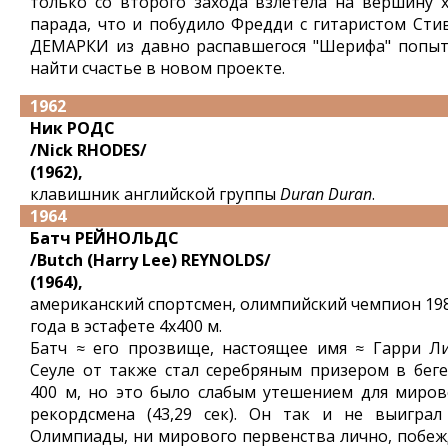
только со второго захода взлетела на вершину х
парада, что и побудило Фредди с гитаристом Сти
ДЕМАРКИ из давно распавшегося "Шерифа" попыт
найти счастье в новом проекте.
1962
Ник РОДС
/Nick RHODES/
(1962),
клавишник английской группы
Duran Duran
.
1964
Батч РЕЙНОЛЬДС
/Butch (Harry Lee) REYNOLDS/
(1964),
американский спортсмен, олимпийский чемпион 19
года в эстафете 4x400 м.
Батч ≈ его прозвище, настоящее имя ≈ Гарри Ли
Сеуле от также стал серебряным призером в беге
400 м, но это было слабым утешением для миров
рекордсмена (43,29 сек). Он так и не выиграл
Олимпиады, ни мирового первенства лично, побеж