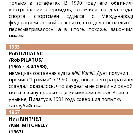
только в эстафетах. В 1990 году его обвинил
употреблении стероидов, отлучили на два года
спорта, спортсмен судился с Международ
федерацией легкой атлетики, его дело несколько 
пересматривалось, а в итоге, похоже, закончил
ничем.
1965
Роб ПИЛАТУС
/Rob PILATUS/
(1965 ≈ 3.4.1998),
немецкая составная дуэта
Milli Vanilli
. Дуэт получил
премию "Грэмми" в 1990 году, после чего разразилс
скандал: оказалось, что лауреаты не спели ни одной
ноты в выпущенных под их именем песнях. Впав в
уныние, Пилатус в 1991 году совершил попытку
самоубийства.
1967
Нил МИТЧЕЛ
/Neil MITCHELL/
(1967),