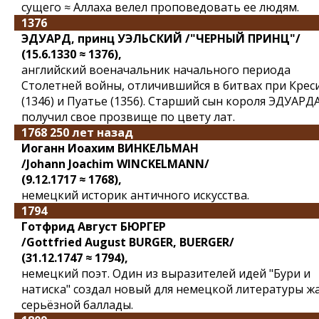
сущего ≈ Аллаха велел проповедовать ее людям.
1376
ЭДУАРД, принц УЭЛЬСКИЙ /"ЧЕРНЫЙ ПРИНЦ"/
(15.6.1330 ≈ 1376),
английский военачальник начального периода
Столетней войны, отличившийся в битвах при Крес
(1346) и Пуатье (1356). Старший сын короля ЭДУАРДА 
получил свое прозвище по цвету лат.
1768 250 лет назад
Иоганн Иоахим ВИНКЕЛЬМАН
/Johann Joachim WINCKELMANN/
(9.12.1717 ≈ 1768),
немецкий историк античного искусства.
1794
Готфрид Август БЮРГЕР
/Gottfried August BURGER, BUERGER/
(31.12.1747 ≈ 1794),
немецкий поэт. Один из выразителей идей "Бури и
натиска" создал новый для немецкой литературы ж
серьёзной баллады.