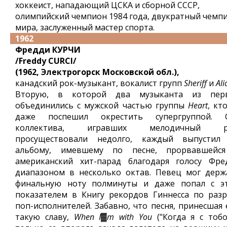
хоккеист, нападающий ЦСКА и сборной СССР,
олимпийский чемпион 1984 года, двукратный чемп
мира, заслуженный мастер спорта.
1962
Фредди КУРЧИ
/Freddy CURCI/
(1962, Электрогорск Московской обл.),
канадский рок-музыкант, вокалист групп
Sheriff
и
Ali
Вторую, в которой два музыканта из пер
объединились с мужской частью группы
Heart
, кт
даже поспешил окрестить супергруппой. 
коллектива, игравших мелодичный р
просуществовали недолго, каждый выпустил
альбому, имевшему по песне, прорвавшейс
американский хит-парад благодаря голосу Фре
диапазоном в несколько октав. Певец мог держ
финальную ноту полминуты и даже попал с э
показателем в Книгу рекордов Гиннесса по разр
поп-исполнителей. Забавно, что песня, принесшая 
такую славу,
When I▓m with You
("Когда я с тобой