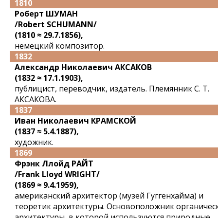
1810
Роберт ШУМАН
/Robert SCHUMANN/
(1810 ≈ 29.7.1856),
немецкий композитор.
1832
Александр Николаевич АКСАКОВ
(1832 ≈ 17.1.1903),
публицист, переводчик, издатель. Племянник С. Т.
АКСАКОВА.
1837
Иван Николаевич КРАМСКОЙ
(1837 ≈ 5.4.1887),
художник.
1869
Фрэнк Ллойд РАЙТ
/Frank Lloyd WRIGHT/
(1869 ≈ 9.4.1959),
американский архитектор (музей Гуггенхайма) и
теоретик архитектуры. Основоположник органичес
архитектуры, в которой используются природные