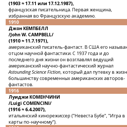
(1903 ≈ 17.11 или 17.12.1987),
французская писательница. Первая женщина,
избранная во Французскую академию.
1910
Джон КЕМПБЕЛЛ
/John W. CAMPBELL/
(1910 ≈ 11.7.1971),
американский писатель-фантаст. В США его называ
отцом научной фантастики. С 1937 года и до
последнего дня жизни он возглавлял ведущий
американский научно-фантастический журнал
Astounding Science Fiction
, который дал путевку в жиз
большинству современных американских авторов-
фантастов.
1916
Луиджи КОМЕНЧИНИ
/Luigi COMENCINI/
(1916 ≈ 6.4.2007),
итальянский кинорежиссер ("Невеста Бубе", "Игра в
карты по-научному").