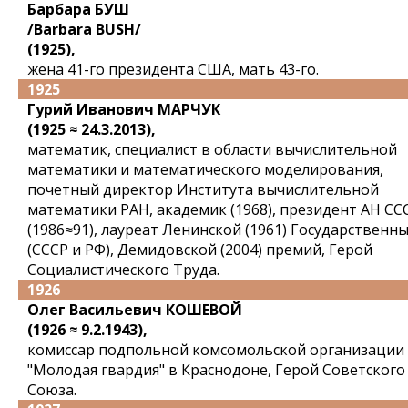
Барбара БУШ
/Barbara BUSH/
(1925),
жена 41-го президента США, мать 43-го.
1925
Гурий Иванович МАРЧУК
(1925 ≈ 24.3.2013),
математик, специалист в области вычислительной
математики и математического моделирования,
почетный директор Института вычислительной
математики РАН, академик (1968), президент АН СС
(1986≈91), лауреат Ленинской (1961) Государственн
(СССР и РФ), Демидовской (2004) премий, Герой
Социалистического Труда.
1926
Олег Васильевич КОШЕВОЙ
(1926 ≈ 9.2.1943),
комиссар подпольной комсомольской организации
"Молодая гвардия" в Краснодоне, Герой Советского
Союза.