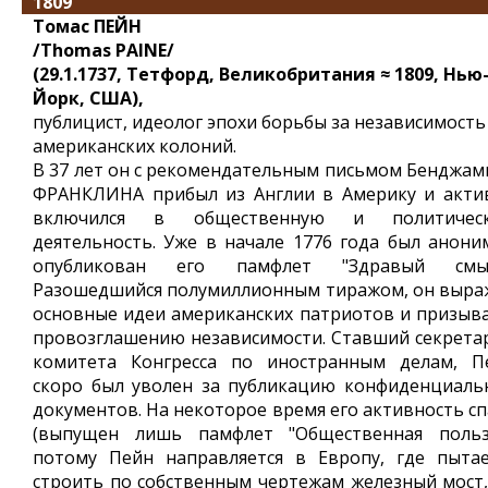
1809
Томас ПЕЙН
/Thomas PAINE/
(29.1.1737, Тетфорд, Великобритания ≈ 1809, Нью
Йорк, США),
публицист, идеолог эпохи борьбы за независимость
американских колоний.
В 37 лет он с рекомендательным письмом Бенджам
ФРАНКЛИНА прибыл из Англии в Америку и акти
включился в общественную и политичес
деятельность. Уже в начале 1776 года был анони
опубликован его памфлет "Здравый смыс
Разошедшийся полумиллионным тиражом, он выра
основные идеи американских патриотов и призыва
провозглашению независимости. Ставший секрета
комитета Конгресса по иностранным делам, П
скоро был уволен за публикацию конфиденциаль
документов. На некоторое время его активность сп
(выпущен лишь памфлет "Общественная польза
потому Пейн направляется в Европу, где пытае
строить по собственным чертежам железный мост,