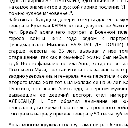
адресат лирики А. С. ПУШКИНА, вдохновившая поэт
на самое знаменитое в русской лирике послание "Я
помню чудное мгновенье...".
Заботясь о будущем дочери, отец выдал ее замуж
генерала Ермолая КЕРНА, когда девушке не было и
лет. Бравый вояка (его портрет в Военной гале
героев войны 1812 года рядом с портре
фельдмаршала Михаила БАРКЛАЯ ДЕ ТОЛЛИ) 
старше невесты на 35 лет, вызывал у нее тол
отвращение, так как в семейной жизни был небыв
груб. Но его фамилию носила Анна, когда встретил
Поэт и его Муза, оно так и осталось за нею в исто
заодно увековечив и генерала. Анна пережила и св
второго мужа, хотя тот был моложе ее на 20 лет. К
Пушкина, его звали Александр, а первым мужчин
вызвавшим ее девичий восторг, стал импера
АЛЕКСАНДР I. Тот обратил внимание на ю
генеральшу во время бала после устроенного войс
смотра и в награду прислал генералу 50 тысяч рубле
Анна многим кружила голову, сама не раз безогля