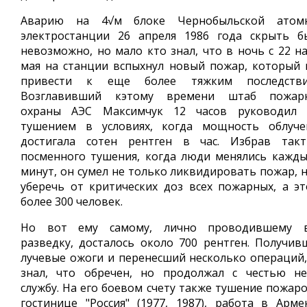
Аварию на 4√м блоке Чернобыльской атом
электростанции 26 апреля 1986 года скрыть б
невозможно, но мало кто знал, что в ночь с 22 на
мая на станции вспыхнул новый пожар, который 
привести к еще более тяжким последстви
Возглавивший кэтому времени штаб пожар
охраны АЭС Максимчук 12 часов руководил 
тушением в условиях, когда мощность облуче
достигала сотен рентген в час. Избрав такт
посменного тушения, когда люди менялись кажды
минут, он сумел не только ликвидировать пожар, н
уберечь от критических доз всех пожарных, а эт
более 300 человек.
Но вот ему самому, лично проводившему 
разведку, досталось около 700 рентген. Получив
лучевые ожоги и перенесший несколько операций,
знал, что обречен, но продолжал с честью не
службу. На его боевом счету также тушение пожаро
гостинице "Россия" (1977, 1987), работа в Арме