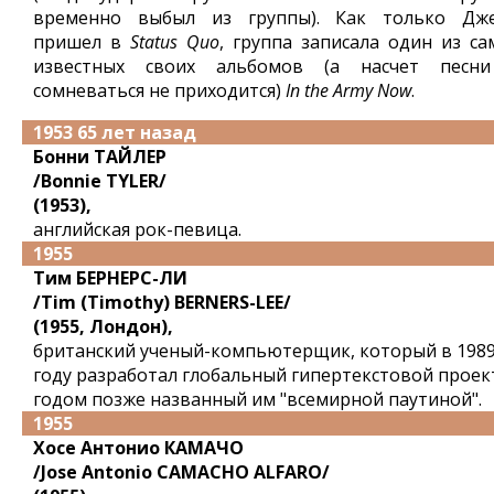
временно выбыл из группы). Как только Дж
пришел в
Status Quo
, группа записала один из са
известных своих альбомов (а насчет песн
сомневаться не приходится)
In the Army Now
.
1953 65 лет назад
Бонни ТАЙЛЕР
/Bonnie TYLER/
(1953),
английская рок-певица.
1955
Тим БЕРНЕРС-ЛИ
/Tim (Timothy) BERNERS-LEE/
(1955, Лондон),
британский ученый-компьютерщик, который в 198
году разработал глобальный гипертекстовой проек
годом позже названный им "всемирной паутиной".
1955
Хосе Антонио КАМАЧО
/Jose Antonio CAMACHO ALFARO/