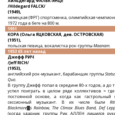
Хильдегард ФАЛЬК-ЯНЦЕ
/Hildegard FALCK/
(1949),
немецкая (ФРГ) спортсменка, олимпийская чемпион
1972 года в беге на 800 м.
1951
КОРА (Ольга ЯЦКОВСКАЯ, дев. ОСТРОВСКАЯ)
(1951),
польская певица, вокалистка рок-группы
Maanam
.
1953 65 лет назад
Джефф РИЧ
/Jeff RICH/
(1953),
английский рок-музыкант, барабанщик группы
Statu
Quo
.
В группу Джефф попал в середине 80-х годов, а до 
успел поиграть в целом ряде коллективов ≈ где
постоянной основе, а когда как гастрольный 
сессионный музыкант. В их числе были
Rit
Blackmore▓s Rainbow, The Climax Blues Band, Def Lep
(когда ударник группы Рик АЛЛЕН лишился рук