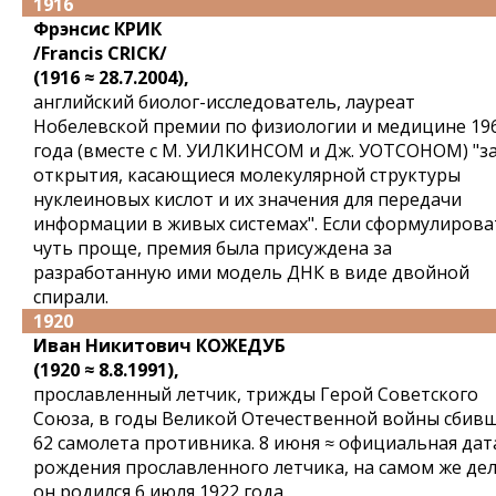
1916
Фрэнсис КРИК
/Francis CRICK/
(1916 ≈ 28.7.2004),
английский биолог-исследователь, лауреат
Нобелевской премии по физиологии и медицине 19
года (вместе с М. УИЛКИНСОМ и Дж. УОТСОНОМ) "з
открытия, касающиеся молекулярной структуры
нуклеиновых кислот и их значения для передачи
информации в живых системах". Если сформулирова
чуть проще, премия была присуждена за
разработанную ими модель ДНК в виде двойной
спирали.
1920
Иван Никитович КОЖЕДУБ
(1920 ≈ 8.8.1991),
прославленный летчик, трижды Герой Советского
Союза, в годы Великой Отечественной войны сбив
62 самолета противника. 8 июня ≈ официальная дат
рождения прославленного летчика, на самом же де
он родился 6 июля 1922 года.