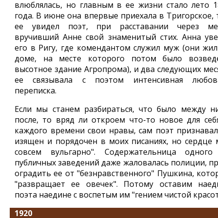
влюблялась, но главным в ее жизни стало лето 1
года. В июне она впервые приехала в Тригорское, 
ее увидел поэт, при расставании через ме
вручивший Анне свой знаменитый стих. Анна уве
его в Ригу, где комендантом служил муж (они жил
доме, на месте которого потом было возвед
высотное здание Агропрома), и два следующих мес
ее связывала с поэтом интенсивная любов
переписка.
Если мы станем разбираться, что было между н
после, то вряд ли откроем что-то новое для себя
каждого времени свои нравы, сам поэт признавал:
изящен и порядочен в моих писаниях, но сердце 
совсем вульгарно". Содержательница одного
публичных заведений даже жаловалась полиции, пр
оградить ее от "безнравственного" Пушкина, кото
"развращает ее овечек". Потому оставим наед
поэта наедине с воспетым им "гением чистой красот
1920