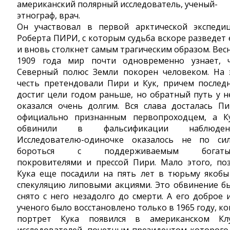
американский полярный исследователь, ученый-
этнограф, врач.
Он участвовал в первой арктической экспеди
Роберта ПИРИ, с которым судьба вскоре разведет 
и вновь столкнет самым трагическим образом. Вес
1909 года мир почти одновременно узнает, 
Северный полюс Земли покорен человеком. На 
честь претендовали Пири и Кук, причем послед
достиг цели годом раньше, но обратный путь у н
оказался очень долгим. Вся слава досталась Пи
официально признанным первопроходцем, а К
обвинили в фальсификации наблюдени
Исследователю-одиночке оказалось не по си
бороться с поддерживаемым богаты
покровителями и прессой Пири. Мало этого, по
Кука еще посадили на пять лет в тюрьму якобы
спекуляцию липовыми акциями. Это обвинение б
снято с него незадолго до смерти. А его доброе 
ученого было восстановлено только в 1965 году, ко
портрет Кука появился в американском Кл