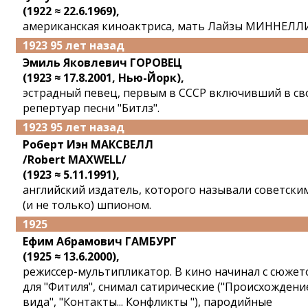
(1922 ≈ 22.6.1969),
американская киноактриса, мать Лайзы МИННЕЛЛ
1923 95 лет назад
Эмиль Яковлевич ГОРОВЕЦ
(1923 ≈ 17.8.2001, Нью-Йорк),
эстрадный певец, первым в СССР включивший в св
репертуар песни "Битлз".
1923 95 лет назад
Роберт Иэн МАКСВЕЛЛ
/Robert MAXWELL/
(1923 ≈ 5.11.1991),
английский издатель, которого называли советски
(и не только) шпионом.
1925
Ефим Абрамович ГАМБУРГ
(1925 ≈ 13.6.2000),
режиссер-мультипликатор. В кино начинал с сюжет
для "Фитиля", снимал сатирические ("Происхождени
вида", "Контакты... Конфликты "), пародийные