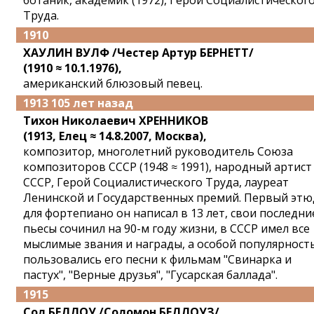
ботаник, академик (1972), Герой Социалистическог
Труда.
1910
ХАУЛИН ВУЛФ /Честер Артур БЕРНЕТТ/
(1910 ≈ 10.1.1976),
американский блюзовый певец.
1913 105 лет назад
Тихон Николаевич ХРЕННИКОВ
(1913, Елец ≈ 14.8.2007, Москва),
композитор, многолетний руководитель Союза
композиторов СССР (1948 ≈ 1991), народный артист
СССР, Герой Социалистического Труда, лауреат
Ленинской и Государственных премий. Первый этю
для фортепиано он написал в 13 лет, свои последни
пьесы сочинил на 90-м году жизни, в СССР имел все
мыслимые звания и награды, а особой популярнос
пользовались его песни к фильмам "Свинарка и
пастух", "Верные друзья", "Гусарская баллада".
1915
Сол БЕЛЛОУ /Соломон БЕЛЛОУЗ/