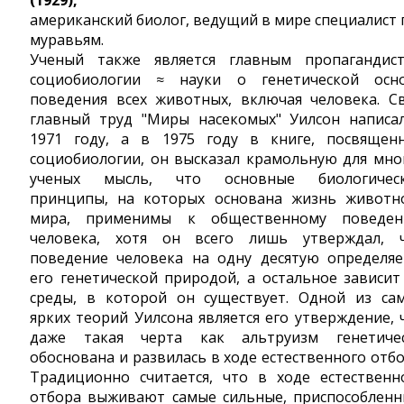
(1929),
американский биолог, ведущий в мире специалист 
муравьям.
Ученый также является главным пропагандис
социобиологии ≈ науки о генетической осн
поведения всех животных, включая человека. С
главный труд "Миры насекомых" Уилсон написа
1971 году, а в 1975 году в книге, посвящен
социобиологии, он высказал крамольную для мно
ученых мысль, что основные биологичес
принципы, на которых основана жизнь животн
мира, применимы к общественному поведе
человека, хотя он всего лишь утверждал, 
поведение человека на одну десятую определяе
его генетической природой, а остальное зависит
среды, в которой он существует. Одной из са
ярких теорий Уилсона является его утверждение, 
даже такая черта как альтруизм генетиче
обоснована и развилась в ходе естественного отбо
Традиционно считается, что в ходе естественн
отбора выживают самые сильные, приспособленн