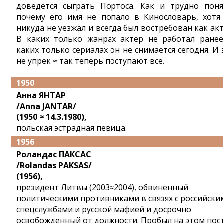
доведется сыграть Портоса. Как и трудно поня
почему его имя не попало в Кинословарь, хотя
никуда не уезжал и всегда был востребован как акт
В каких только жанрах актер не работал ранее
каких только сериалах он не снимается сегодня. И 
не упрек ≈ так теперь поступают все.
1950
Анна ЯНТАР
/Anna JANTAR/
(1950 ≈ 14.3.1980),
польская эстрадная певица.
1956
Роландас ПАКСАС
/Rolandas PAKSAS/
(1956),
президент Литвы (2003≈2004), обвиненный
политическими противниками в связях с российски
спецслужбами и русской мафией и досрочно
освобожденный от должности. Пробыл на этом пос