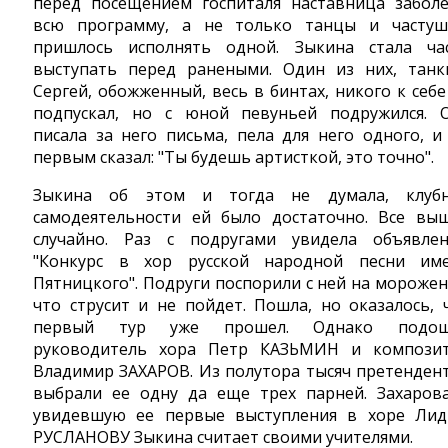
перед посещением госпиталя наставница заболе
всю программу, а не только танцы и частуш
пришлось исполнять одной. Зыкина стала ча
выступать перед ранеными. Один из них, танк
Сергей, обожженный, весь в бинтах, никого к себе
подпускал, но с юной певуньей подружился. 
писала за него письма, пела для него одного, и
первым сказал: "Ты будешь артисткой, это точно".
Зыкина об этом и тогда не думала, клуб
самодеятельности ей было достаточно. Все вы
случайно. Раз с подругами увидела объявлен
"Конкурс в хор русской народной песни им
Пятницкого". Подруги поспорили с ней на морожен
что струсит и не пойдет. Пошла, но оказалось, 
первый тур уже прошел. Однако подош
руководитель хора Петр КАЗЬМИН и компози
Владимир ЗАХАРОВ. Из полутора тысяч претенден
выбрали ее одну да еще трех парней. Захаров
увидевшую ее первые выступления в хоре Ли
РУСЛАНОВУ Зыкина считает своими учителями.