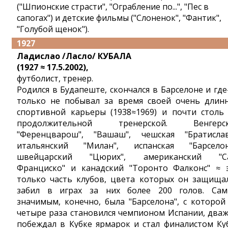
("Шпионские страсти", "Ограбление по...", "Пес в
сапогах") и детские фильмы ("Слоненок", "Фантик",
"Голубой щенок").
1927
Ладислао /Ласло/ КУБАЛА
(1927 ≈ 17.5.2002),
футболист, тренер.
Родился в Будапеште, скончался в Барселоне и где
только не побывал за время своей очень длин
спортивной карьеры (1938≈1969) и почти столь
продолжительной тренерской. Венгерск
"Ференцварош", "Вашаш", чешская "Братислав
итальянский "Милан", испанская "Барселон
швейцарский "Цюрих", американский "С
Франциско" и канадский "Торонто Фалконс" ≈ 
только часть клубов, цвета которых он защища
забил в играх за них более 200 голов. Са
значимым, конечно, была "Барселона", с которой
четыре раза становился чемпионом Испании, два
побеждал в Кубке ярмарок и стал финалистом Ку