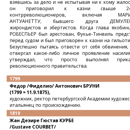
взявшись за дело и не испытывая ни к кому жалос
он приговорил к казни свыше 24
контрреволюционеров, включая МАР
АНТУАНЕТТУ, бывшего друга ДЕМУЛЕН
жирондистов и эбертистов. Когда глава якобин
РОБЕСПЬЕР был арестован, Фукье-Тинвиль предс
перед судом и был приговорен к казни на гильоти
Безуспешно пытаясь отвести от себя обвинения,
отвергал какое-либо личное проявление насили
утверждал, что просто выполнял прика
революционного правительства.
1799
Федор /Фиделио/ Антонович БРУНИ
(1799 ≈ 11.9.1875),
художник, ректор петербургской Академии художес
итальянец по происхождению.
1819
Жан Дезире Гюстав КУРБЕ
/Gustave COURBET/