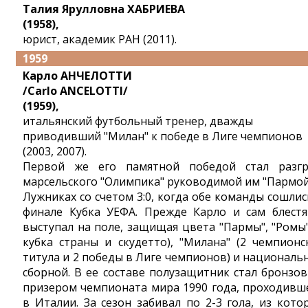
Талия Ярулловна ХАБРИЕВА
(1958),
юрист, академик РАН (2011).
1959
Карло АНЧЕЛОТТИ
/Carlo ANCELOTTI/
(1959),
итальянский футбольный тренер, дважды
приводивший "Милан" к победе в Лиге чемпионов
(2003, 2007).
Первой же его памятной победой стал разг
марсельского "Олимпика" руководимой им "Пармой
Лужниках со счетом 3:0, когда обе команды сошлис
финале Кубка УЕФА. Прежде Карло и сам блест
выступал на поле, защищая цвета "Пармы", "Ромы"
кубка страны и скудетто), "Милана" (2 чемпионс
титула и 2 победы в Лиге чемпионов) и националь
сборной. В ее составе полузащитник стал бронзо
призером чемпионата мира 1990 года, проходивш
в Италии. За сезон забивал по 2-3 гола, из кото