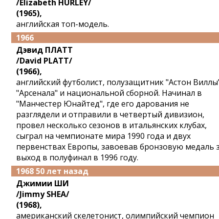
/Elizabeth HURLEY/
(1965),
английская топ-модель.
1966
Дэвид ПЛАТТ
/David PLATT/
(1966),
английский футболист, полузащитник "Астон Виллы"
"Арсенала" и национальной сборной. Начинал в
"Манчестер Юнайтед", где его дарования не
разглядели и отправили в четвертый дивизион,
провел несколько сезонов в итальянских клубах,
сыграл на чемпионате мира 1990 года и двух
первенствах Европы, завоевав бронзовую медаль 
выход в полуфинал в 1996 году.
1968 50 лет назад
Джимии ШИ
/Jimmy SHEA/
(1968),
американский скелетонист, олимпийский чемпион