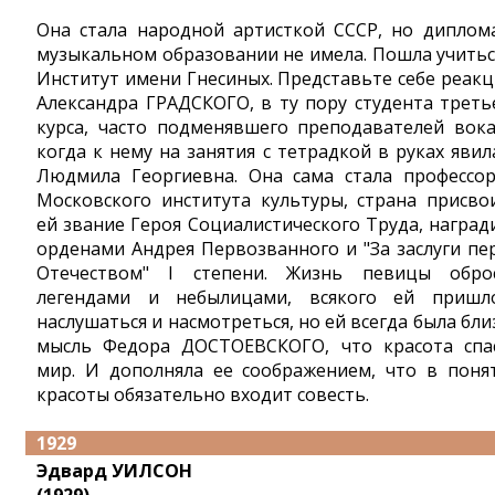
Она стала народной артисткой СССР, но диплом
музыкальном образовании не имела. Пошла учитьс
Институт имени Гнесиных. Представьте себе реак
Александра ГРАДСКОГО, в ту пору студента треть
курса, часто подменявшего преподавателей вока
когда к нему на занятия с тетрадкой в руках явил
Людмила Георгиевна. Она сама стала профессо
Московского института культуры, страна присво
ей звание Героя Социалистического Труда, наград
орденами Андрея Первозванного и "За заслуги пе
Отечеством" I cтепени. Жизнь певицы обро
легендами и небылицами, всякого ей пришл
наслушаться и насмотреться, но ей всегда была бли
мысль Федора ДОСТОЕВСКОГО, что красота спа
мир. И дополняла ее соображением, что в поня
красоты обязательно входит совесть.
1929
Эдвард УИЛСОН