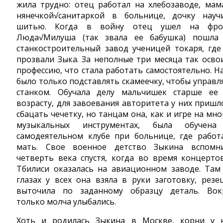
жила трудно: отец работал на хлебозаводе, мам
нянечкой√санитаркой в больнице, дочку науч
шитью. Когда в войну отец ушел на фро
Люда√Милуша (так звала ее бабушка) пошла
станкостроительный завод ученицей токаря, где
прозвали Зыка. За неполные три месяца так осво
профессию, что стала работать самостоятельно. Н
было только подставлять скамеечку, чтобы управл
станком. Обучала делу мальчишек старше ее
возрасту, для завоевания авторитета у них пришл
сбацать чечетку, но танцам она, как и игре на мно
музыкальных инструментах, была обучен
самодеятельном клубе при больнице, где работ
мать. Свое военное детство Зыкина вспомн
четверть века спустя, когда во время концерто
Тбилиси оказалась на авиационном заводе. Там
глазах у всех она взяла в руки заготовку, резе
выточила по заданному образцу деталь. Вок
только молча улыбались.
Хоть и родилась Зыкина в Москве, корни у 