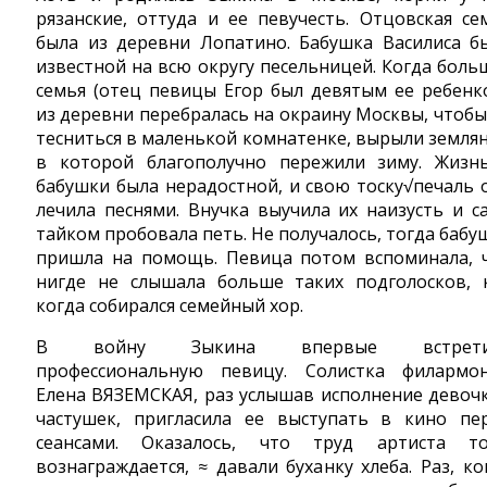
рязанские, оттуда и ее певучесть. Отцовская се
была из деревни Лопатино. Бабушка Василиса б
известной на всю округу песельницей. Когда боль
семья (отец певицы Егор был девятым ее ребенк
из деревни перебралась на окраину Москвы, чтобы
тесниться в маленькой комнатенке, вырыли землян
в которой благополучно пережили зиму. Жизн
бабушки была нерадостной, и свою тоску√печаль 
лечила песнями. Внучка выучила их наизусть и с
тайком пробовала петь. Не получалось, тогда бабу
пришла на помощь. Певица потом вспоминала, 
нигде не слышала больше таких подголосков, 
когда собирался семейный хор.
В войну Зыкина впервые встрети
профессиональную певицу. Солистка филармо
Елена ВЯЗЕМСКАЯ, раз услышав исполнение девоч
частушек, пригласила ее выступать в кино пе
сеансами. Оказалось, что труд артиста т
вознаграждается, ≈ давали буханку хлеба. Раз, ко