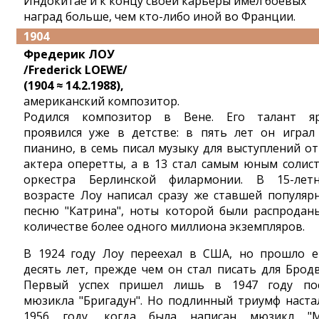
Индокитае и к концу своей карьеры имел боевых
наград больше, чем кто-либо иной во Франции.
1904
Фредерик ЛОУ
/Frederick LOEWE/
(1904 ≈ 14.2.1988),
американский композитор.
Родился композитор в Вене. Его талант я
проявился уже в детстве: в пять лет он играл
пианино, в семь писал музыку для выступлений от
актера оперетты, а в 13 стал самым юным солис
оркестра Берлинской филармонии. В 15-лет
возрасте Лоу написал сразу же ставшей популяр
песню "Катрина", ноты которой были распродан
количестве более одного миллиона экземпляров.
В 1924 году Лоу переехал в США, но прошло 
десять лет, прежде чем он стал писать для Бродв
Первый успех пришел лишь в 1947 году по
мюзикла "Бригадун". Но подлинный триумф наста
1956 году, когда была написан мюзикл "