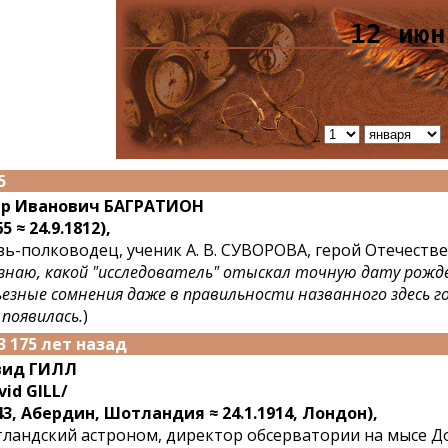
12 июн
5
тр Иванович БАГРАТИОН
5 ≈ 24.9.1812),
зь-полководец, ученик А. В. СУВОРОВА, герой Отечестве
знаю, какой "исследователь" отыскал точную дату рожде
ьезные сомнения даже в правильности названного здесь го
 появилась.
)
3 175 лет назад
вид ГИЛЛ
vid GILL/
43, Абердин, Шотландия ≈ 24.1.1914, Лондон),
ландский астроном, директор обсерватории на мысе 