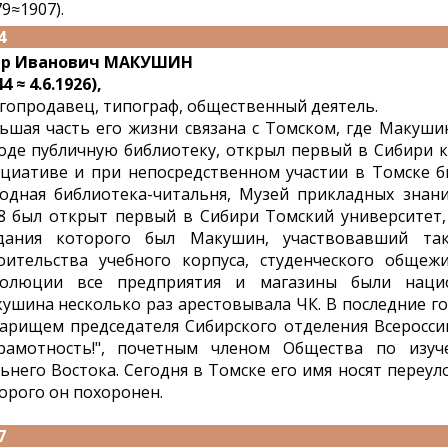
79≈1907).
4
тр Иванович МАКУШИН
4 ≈ 4.6.1926),
гопродавец, типограф, общественный деятель.
ьшая часть его жизни связана с Томском, где Макуши
оде публичную библиотеку, открыл первый в Сибири к
циативе и при непосредственном участии в Томске б
одная библиотека-читальня, Музей прикладных знан
8 был открыт первый в Сибири Томский университет
дания которого был Макушин, участвовавший та
оительства учебного корпуса, студенческого общеж
олюции все предприятия и магазины были нацио
ушина несколько раз арестовывала ЧК. В последние г
арищем председателя Сибирского отделения Всеросси
рамотность!", почетным членом Общества по изу
ьнего Востока. Сегодня в Томске его имя носят переул
орого он похоронен.
7