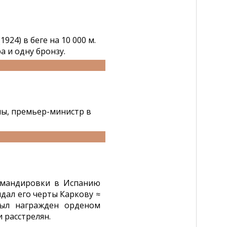
24) в беге на 10 000 м.
 и одну бронзу.
ны, премьер-министр в
омандировки в Испанию
дал его черты Каркову ≈
был награжден орденом
 расстрелян.