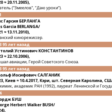
0 ≈ 20.11.2005),
атель ("Змеелов", "Даю уроки").
1
с Гарсия БЕРЛАНГА
is Garcia BERLANGA/
1 ≈ 13.11.2010),
анский кинорежиссер.
3 95 лет назад
атолий Устинович КОНСТАНТИНОВ
3 ≈ 22.10.2006),
шал авиации, Герой Советского Союза.
3 95 лет назад
дольф Иосифович САЛГАНИК
23, Киев ≈ 10.4.2017, Кэри, шт. Северная Каролина, СШ
химик, академик РАН (1992), лауреат Ленинской и Госу
4
ордж БУШ
orge Herbert Walker BUSH/
4),