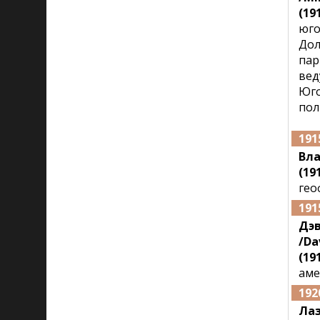
(191
юго
Дол
пар
вед
Юго
пол
191
Вл
(19
гео
191
Дэ
/Da
(191
аме
192
Лаз