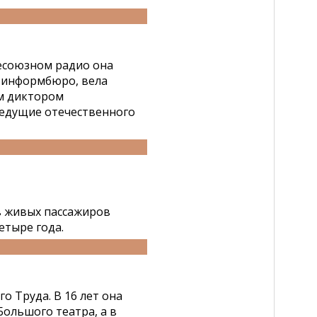
сесоюзном радио она
овинформбюро, вела
ым диктором
ведущие отечественного
в живых пассажиров
етыре года.
о Труда. В 16 лет она
Большого театра, а в