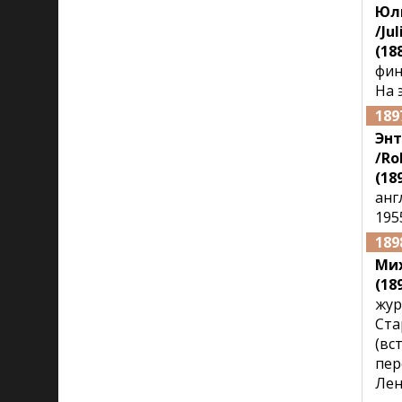
Юл
/Ju
(188
фин
На 
189
Эн
/Ro
(189
анг
195
189
Ми
(189
жур
Ста
(вс
пер
Лен