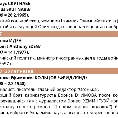
иус СКУТНАББ
lius SKUTNABB/
9 ≈ 26.2.1965),
ский конькобежец, чемпион I зимних Олимпийских игр (19
этой и следующей Олимпиадах завоевал еще два серебра
7
тони ИДЕН
bert Anthony EDEN/
7 ≈ 14.1.1977),
лийский политик, министр иностранных дел в годы вой
5≈57 гг.
8 120 лет назад
хаил Ефимович КОЛЬЦОВ /ФРИДЛЯНД/
8 ≈ 2.2.1940),
налист, писатель, главный редактор "Огонька".
рший брат карикатуриста Бориса ЕФИМОВА после к
тречавшийся там с журналистом Эрнест ХЕМИНГУЭЙ при
сонажу своего романа "По ком звонит колокол") 
ина, избран в Академию наук, а вслед затем арестован и