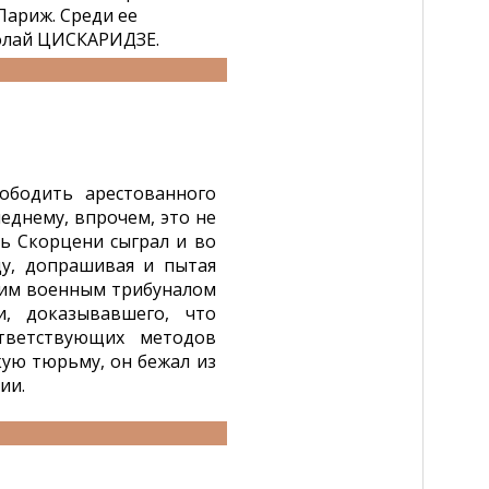
Париж. Среди ее
олай ЦИСКАРИДЗЕ.
ободить арестованного
днему, впрочем, это не
ь Скорцени сыграл и во
ду, допрашивая и пытая
ким военным трибуналом
, доказывавшего, что
тветствующих методов
ую тюрьму, он бежал из
ии.