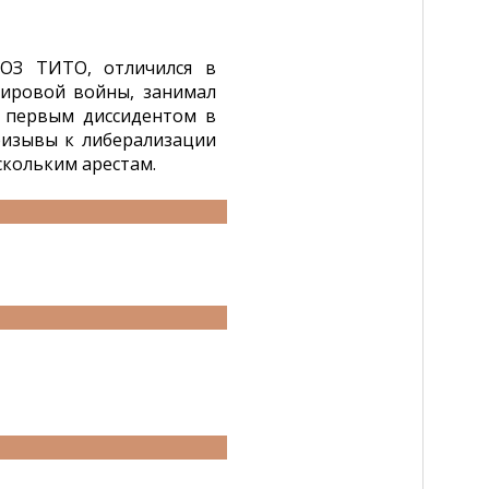
ОЗ ТИТО, отличился в
мировой войны, занимал
л первым диссидентом в
ризывы к либерализации
скольким арестам.