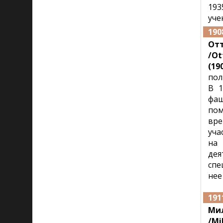
193
уче
190
От
/Ot
(190
пол
В 1
фаш
пом
вре
уча
на 
дея
спе
нее
191
Ми
/Mi