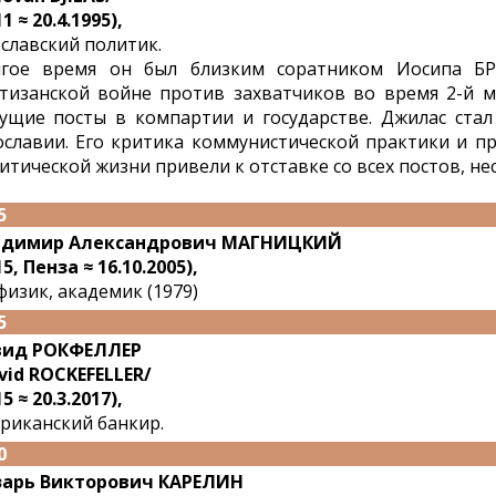
1 ≈ 20.4.1995),
славский политик.
гое время он был близким соратником Иосипа БР
тизанской войне против захватчиков во время 2-й 
ущие посты в компартии и государстве. Джилас ста
славии. Его критика коммунистической практики и п
итической жизни привели к отставке со всех постов, не
5
адимир Александрович МАГНИЦКИЙ
15, Пенза ≈ 16.10.2005),
физик, академик (1979)
5
вид РОКФЕЛЛЕР
vid ROCKEFELLER/
5 ≈ 20.3.2017),
риканский банкир.
0
арь Викторович КАРЕЛИН