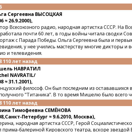
6
га Сергеевна ВЫСОЦКАЯ
6 ≈ 26.9.2000),
тор Всесоюзного радио, народная артистка СССР. На В
работала почти 60 лет, в годы войны читала сводки С
ортаж с Парада Победы. Ольга Сергеевна была и перв
евидения, у нее учились мастерству многие дикторы и 
ио и телевидения.
8 110 лет назад
шель НАВРАТИЛ
chel NAVRATIL/
8 ≈ 31.1.2001),
нцузский философ. Он был последним из остававшихся 
получного "Титаника". В то время Мишелю было всего ч
8 110 лет назад
рина Тимофеевна СЕМЁНОВА
08,Санкт-Петербург ≈ 9.6.2010, Москва),
ерина, народная артистка СССР, Герой Социалистическог
л прима-балериной Кировского театра, вскоре звездой 