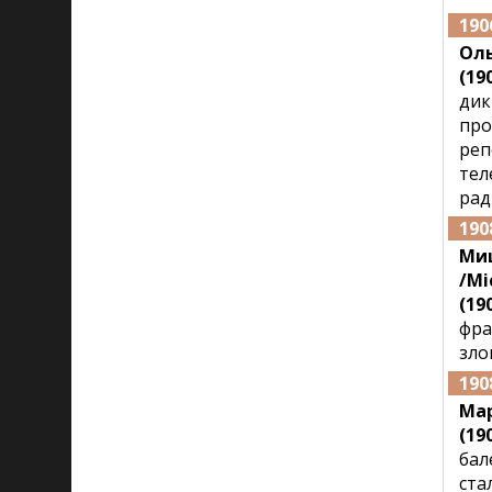
190
Оль
(190
дик
про
реп
тел
рад
190
Ми
/Mi
(190
фра
зло
190
Ма
(19
бал
ста