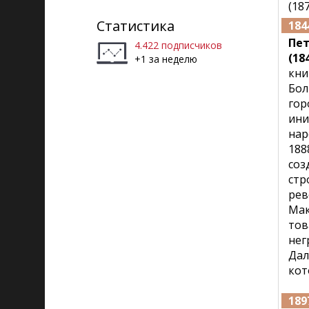
(18
Рига)
Статистика
184
Пе
4.422 подписчиков
(184
+1 за неделю
кни
Бол
гор
ини
нар
188
соз
стр
рев
Мак
тов
нег
Дал
кот
189