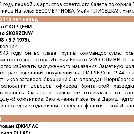
5 году первой из артистов советского балета покорила 
ников Наталья БЕССМЕРТНОВА, Майя ПЛИСЕЦКАЯ, Ник
8 110 лет назад
то СКОРЦЕНИ
to SKORZENY/
8 ≈ 5.7.1975),
ковник СС.
943 году он во главе группы коммандос сумел осв
истского диктатора Италии Бенито МУССОЛИНИ. После
огло избежать заслуженного наказания. Заметную рол
мя расследования покушения на ГИТЛЕРА в 1944 го
стников заговора. Скорцени был оправдан Нюрнбергс
основании доводов офицера британской разведки
тельность Скорцени ничем не отличалась от соо
цслужб союзников. Заключенный все же в Дармштадтск
 и последние года жизни провел во франкистской Испан
1
лован ДЖИЛАС
lovan DJILAS/