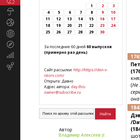
Общество
СМИ
1
2
3
Прогноз
4
5
6
7
8
9
10
погоды
11
12
13
14
15
16
17
Спорт
18
19
20
21
22
23
24
25
26
27
28
29
30
Страны
и
Туризм
регионы
За последние 60 дней
60 выпусков
(примерно раз день)
Экономика
176
и
Пе
Email-
финансы
Сайт рассылки:
http://https://den-v-
(176
маркетинг
istorii.com/
кня
Открыта: Давно
(
Не 
Адрес автора:
day.this-
сер
owner@subscribe.ru
она
184
Дэ
/Da
(18
Автор
Владимир Алексеев (г.
шот