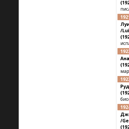
(192
пис
192
Луи
/Lu
(192
исп
192
Ан
(192
мар
192
Ру
(19
био
192
Дж
/Ge
(192