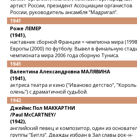
артист России, президент Ассоциации органистов
России, руководитель ансамбля "Мадригал".
1941
Роже ЛЕМЕР
(1941),
наставник сборной Франции ≈ чемпиона мира (1998
Европы (2000) по футболу. Вывел в финальную ста
чемпионата мира 2006 года сборную Туниса.
1941
Валентина Александровна МАЛЯВИНА
(1941),
актриса театра и кино ("Иваново детство", "Король
олень") с драматичной судьбой.
1942
Джеймс Пол МАККАРТНИ
/Paul McCARTNEY/
(1942),
английский певец и композитор, один из основате
группы "Битлз". Дважды избран в Зал славы рок-н-