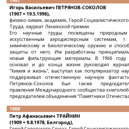
1907
Игорь Васильевич ПЕТРЯНОВ-СОКОЛОВ
(1907 ≈ 19.5.1996),
физико-химик, академик, Герой Социалистического
Труда, лауреат Ленинской премии.
Его научные труды посвящены природны
искусственным аэродисперсным системам, т.
химическому и биологическому оружию и спосо
защиты от него. Им разработаны принципиал
новые фильтрующие материалы. В 1966 году
основал и до конца жизни руководил журна
"Химия и жизнь", выступал как популяризатор нау
поддерживал отечественную научную фантасти
Петрянов-Соколов был также председате
правления Международного сообщества книголюб
председателем объединения "Памятники Отечества
1909
Петр Афанасьевич ТРАЙНИН
(1909 ≈ 9.8.1978, Белгород),
Герой Советского Союза, Герой Социалистического