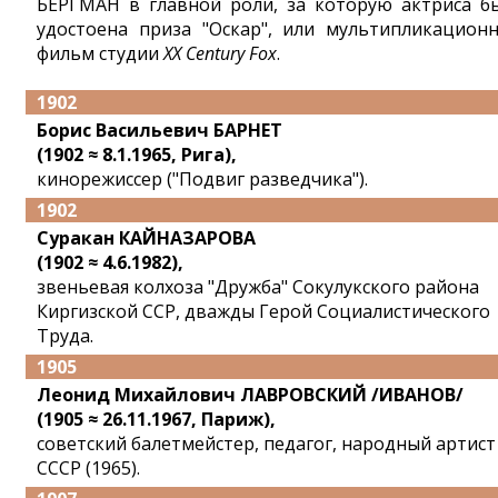
БЕРГМАН в главной роли, за которую актриса б
удостоена приза "Оскар", или мультипликацион
фильм студии
XX Century Fox
.
1902
Борис Васильевич БАРНЕТ
(1902 ≈ 8.1.1965, Рига),
кинорежиссер ("Подвиг разведчика").
1902
Суракан КАЙНАЗАРОВА
(1902 ≈ 4.6.1982),
звеньевая колхоза "Дружба" Сокулукского района
Киргизской ССР, дважды Герой Социалистического
Труда.
1905
Леонид Михайлович ЛАВРОВСКИЙ /ИВАНОВ/
(1905 ≈ 26.11.1967, Париж),
советский балетмейстер, педагог, народный артист
СССР (1965).