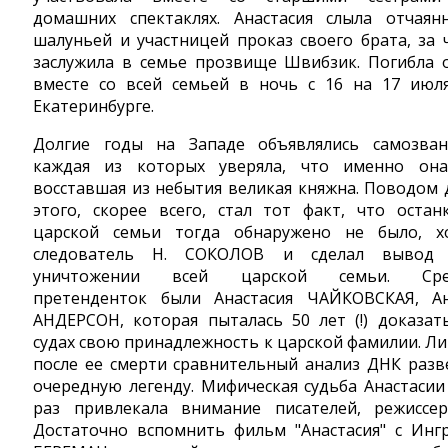
домашних спектаклях. Анастасия слыла отчаян
шалуньей и участницей проказ своего брата, за 
заслужила в семье прозвище Швибзик. Погибла 
вместе со всей семьей в ночь с 16 на 17 июл
Екатеринбурге.
Долгие годы на Западе объявлялись самозван
каждая из которых уверяла, что именно он
восставшая из небытия великая княжна. Поводом 
этого, скорее всего, стал тот факт, что остан
царской семьи тогда обнаружено не было, х
следователь Н. СОКОЛОВ и сделал вывод
уничтожении всей царской семьи. Сре
претенденток были Анастасия ЧАЙКОВСКАЯ, А
АНДЕРСОН, которая пыталась 50 лет (!) доказат
судах свою принадлежность к царской фамилии. Л
после ее смерти сравнительный анализ ДНК разв
очередную легенду. Мифическая судьба Анастасии
раз привлекала внимание писателей, режиссер
Достаточно вспомнить фильм "Анастасия" с Инг