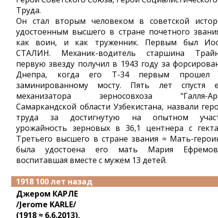
Труда.
Он стал вторым человеком в советской истор
удостоенным высшего в стране почетного звани
как воин, и как труженник. Первым был Ио
СТАЛИН. Механик-водитель старшина Трай
первую звезду получил в 1943 году за форсирова
Днепра, когда его Т-34 первым прошел
заминированному мосту. Пять лет спустя е
механизатора зерносовхоза "Галля-Ара
Самаркандской области Узбекистана, назвали гер
труда за достигнутую на опытном учас
урожайность зерновых в 36,1 центнера с гекта
Третьего высшего в стране звания ≈ Мать-герои
была удостоена его мать Мария Ефремов
воспитавшая вместе с мужем 13 детей.
1918 100 лет назад
Джером КАРЛЕ
/Jerome KARLE/
(1918 ≈ 6.6.2013),