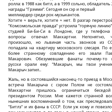
ролла: в 1988 как битл, а в 1999 сольно, обладатель 
награды "Грэмми". Сегодня он сэр и первый
миллиардер среди рок-музыкантов.
Хотите ≈ верьте, хотите ≈ нет. В разгар перестро
"Комсомольская правда" устроила "горячую линию"
студией Би-Би-Си в Лондоне, где у телефона
вопросы отвечал Маккартни. Непонятно, 
произошло, но львиная часть звонков из С
попадала на квартиру московского слесаря. По 
более странному совпадению его звали Па
Макарович. Обезумевшие фанаты почему-то 
русски орали ему: "Макарыч, мы твои ученик
Макарыч запил...
Жаль, но в состоявшийся наконец-то приезд в Мос
встреча Макарыча с сэром Полом не состояла
Маккартни пришлось ограничиться беседо
президентом России. Мне кажется странной во
нынешних воспоминаний о том, как преследовал
"Битлз" и их фаны в СССР. Если уж кому и повезло