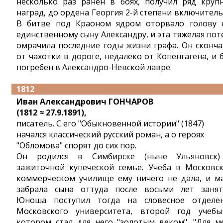
несколько раз ранен в боях, получил ряд круп
наград, до ордена Георгия 2-й степени включитель
В битве под Краоном ядром оторвало голову 
единственному сыну Александру, и эта тяжелая пот
омрачила последние годы жизни графа. Он сконча
от чахотки в дороге, недалеко от Копенгагена, и 
погребен в Александро-Невской лавре.
1812
Иван Александрович ГОНЧАРОВ
(1812 ≈ 27.9.1891),
писатель. С его "Обыкновенной истории" (1847)
начался классический русский роман, а о героях
"Обломова" спорят до сих пор.
Он родился в Симбирске (ныне Ульяновск
зажиточной купеческой семье. Учеба в Московс
коммерческом училище ему ничего не дала, и м
забрала сына оттуда после восьми лет занят
Юноша поступил тогда на словесное отделе
Московского университета, второй год учеб
котором стал для него "золотым веком". "Для м