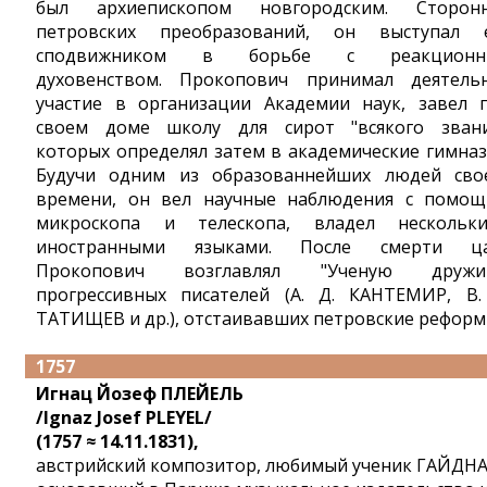
был архиепископом новгородским. Сторон
петровских преобразований, он выступал 
сподвижником в борьбе с реакционн
духовенством. Прокопович принимал деятель
участие в организации Академии наук, завел 
своем доме школу для сирот "всякого звани
которых определял затем в академические гимназ
Будучи одним из образованнейших людей сво
времени, он вел научные наблюдения с помо
микроскопа и телескопа, владел нескольк
иностранными языками. После смерти ц
Прокопович возглавлял "Ученую дружин
прогрессивных писателей (А. Д. КАНТЕМИР, В.
ТАТИЩЕВ и др.), отстаивавших петровские реформ
1757
Игнац Йозеф ПЛЕЙЕЛЬ
/Ignaz Josef PLEYEL/
(1757 ≈ 14.11.1831),
австрийский композитор, любимый ученик ГАЙДНА