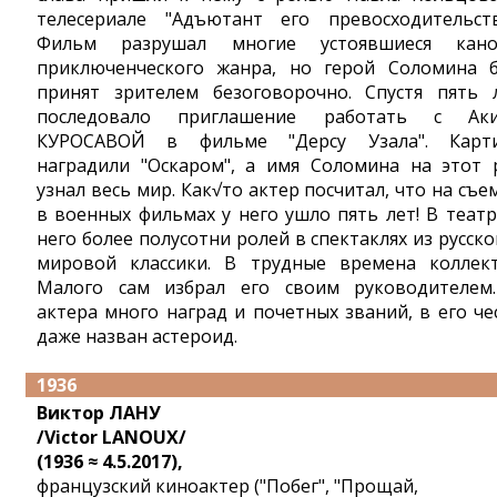
телесериале "Адъютант его превосходительств
Фильм разрушал многие устоявшиеся кан
приключенческого жанра, но герой Соломина 
принят зрителем безоговорочно. Спустя пять 
последовало приглашение работать с Ак
КУРОСАВОЙ в фильме "Дерсу Узала". Карт
наградили "Оскаром", а имя Соломина на этот 
узнал весь мир. Как√то актер посчитал, что на съе
в военных фильмах у него ушло пять лет! В театр
него более полусотни ролей в спектаклях из русско
мировой классики. В трудные времена коллек
Малого сам избрал его своим руководителем
актера много наград и почетных званий, в его че
даже назван астероид.
1936
Виктор ЛАНУ
/Victor LANOUX/
(1936 ≈ 4.5.2017),
французский киноактер ("Побег", "Прощай,