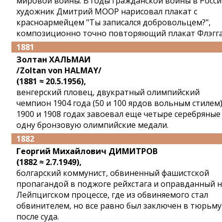
мировой войны. В годы гражданской войны в Росс
художник Дмитрий МООР нарисовал плакат с
красноармейцем "Ты записался добровольцем?",
композиционно точно повторяющий плакат Флэгга
1881
Золтан ХАЛЬМАИ
/Zoltan von HALMAY/
(1881 ≈ 20.5.1956),
венгерский пловец, двукратный олимпийский
чемпион 1904 года (50 и 100 ярдов вольным стилем)
1900 и 1908 годах завоевал еще четыре серебряные
одну бронзовую олимпийские медали.
1882
Георгий Михайлович ДИМИТРОВ
(1882 ≈ 2.7.1949),
болгарский коммунист, обвиненный фашистской
пропагандой в поджоге рейхстага и оправданный 
Лейпцигском процессе, где из обвиняемого стал
обвинителем, но все равно был заключен в тюрьму
после суда.