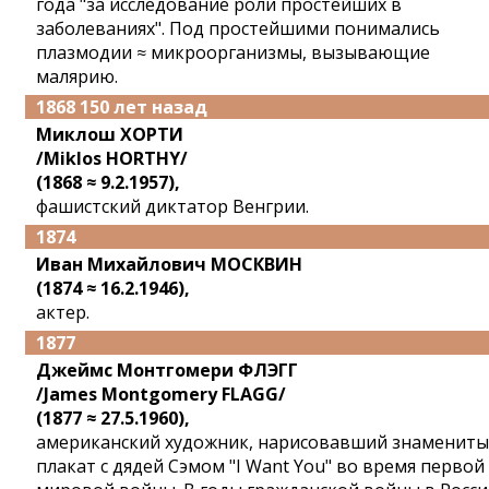
года "за исследование роли простейших в
заболеваниях". Под простейшими понимались
плазмодии ≈ микроорганизмы, вызывающие
малярию.
1868 150 лет назад
Миклош ХОРТИ
/Miklos HORTHY/
(1868 ≈ 9.2.1957),
фашистский диктатор Венгрии.
1874
Иван Михайлович МОСКВИН
(1874 ≈ 16.2.1946),
актер.
1877
Джеймс Монтгомери ФЛЭГГ
/James Montgomery FLAGG/
(1877 ≈ 27.5.1960),
американский художник, нарисовавший знаменит
плакат с дядей Сэмом "I Want You" во время первой