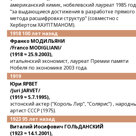
американский химик, нобелевский лауреат 1985 го
"за выдающиеся достижения в разработке прямого
метода расшифровки структур" (совместно с
Хербертом ХАУПТМАНОМ).
1918 100 лет назад
Франко МОДИЛЬЯНИ
/Franco MODIGLIANI/
(1918 ≈ 25.9.2003),
итальянский экономист, лауреат Премии памяти
Нобеля по экономике 2003 года.
1919
Юри ЯРВЕТ
/Juri JARVET/
(1919 ≈ 5.7.1995),
эстонский актер ("Король Лир", "Солярис") , народн
артист СССР (1975).
1923 95 лет назад
Виталий Иосифович ГОЛЬДАНСКИЙ
(1923 ≈ 14.1.2001),