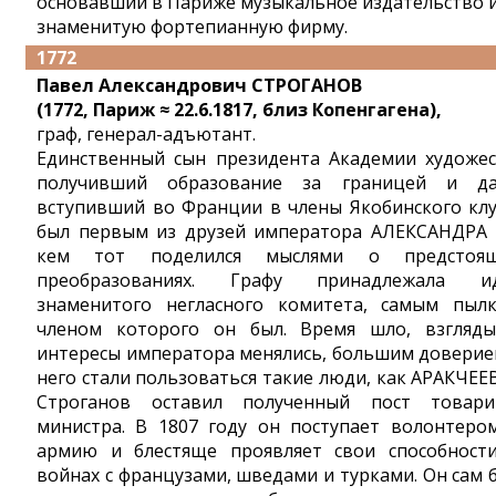
основавший в Париже музыкальное издательство 
знаменитую фортепианную фирму.
1772
Павел Александрович СТРОГАНОВ
(1772, Париж ≈ 22.6.1817, близ Копенгагена),
граф, генерал-адъютант.
Единственный сын президента Академии художес
получивший образование за границей и д
вступивший во Франции в члены Якобинского клу
был первым из друзей императора АЛЕКСАНДРА I
кем тот поделился мыслями о предстоя
преобразованиях. Графу принадлежала и
знаменитого негласного комитета, самым пыл
членом которого он был. Время шло, взгляд
интересы императора менялись, большим доверие
него стали пользоваться такие люди, как АРАКЧЕЕВ
Строганов оставил полученный пост товар
министра. В 1807 году он поступает волонтеро
армию и блестяще проявляет свои способност
войнах с французами, шведами и турками. Он сам 