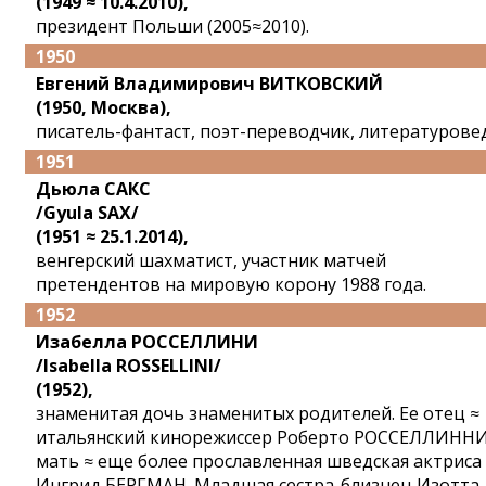
(1949 ≈ 10.4.2010),
президент Польши (2005≈2010).
1950
Евгений Владимирович ВИТКОВСКИЙ
(1950, Москва),
писатель-фантаст, поэт-переводчик, литературовед
1951
Дьюла САКС
/Gyula SAX/
(1951 ≈ 25.1.2014),
венгерский шахматист, участник матчей
претендентов на мировую корону 1988 года.
1952
Изабелла РОССЕЛЛИНИ
/Isabella ROSSELLINI/
(1952),
знаменитая дочь знаменитых родителей. Ее отец ≈
итальянский кинорежиссер Роберто РОССЕЛЛИННИ
мать ≈ еще более прославленная шведская актриса
Ингрид БЕРГМАН. Младшая сестра-близнец Изотта