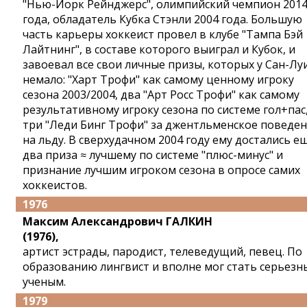
"Нью-Йорк Рейнджерс", олимпийский чемпион 201
года, обладатель Кубка Стэнли 2004 года. Большую
часть карьеры хоккеист провел в клубе "Тампа Бэй
Лайтнинг", в составе которого выиграл и Кубок, и
завоевал все свои личные призы, которых у Сан-Лу
немало: "Харт Трофи" как самому ценному игроку
сезона 2003/2004, два "Арт Росс Трофи" как самому
результативному игроку сезона по системе гол+пас
три "Леди Бинг Трофи" за джентльменское поведе
на льду. В сверхудачном 2004 году ему достались е
два приза ≈ лучшему по системе "плюс-минус" и
признание лучшим игроком сезона в опросе самих
хоккеистов.
1976
Максим Александрович ГАЛКИН
(1976),
артист эстрады, пародист, телеведущий, певец. По
образованию лингвист и вполне мог стать серьез
ученым.
1979