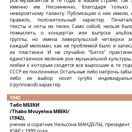
рок-музыкантов в те годы в нашей стране, так 
именно им. Несомненно, благодаря только
невероятному таланту. Публикации о них имели, 
правило, положительный характер. Печатал
тексты и ноты их песен. Само собой, нельзя был
помыслить о концертах или выпуске альбо
группы, но имена ливерпульской четверки з
каждый меломан, как не проблемой было и запис
их пластинки. И не случайно "Битлз" практиче
единственное явление рок-музыкальной культуры,
любви к которым сходятся все выросшие в те год
СССР ее поклонники. Остальные либо напрочь забы
либо их выбор носит сугубо индивидуаль
(групповой) характер.
1942
Табо МБЕКИ
/Thabo Mvuyelwa MBEKI/
(1942),
ученик и соратник Нельсона МАНДЕЛЫ, президент
ЮАР с 1999 года.