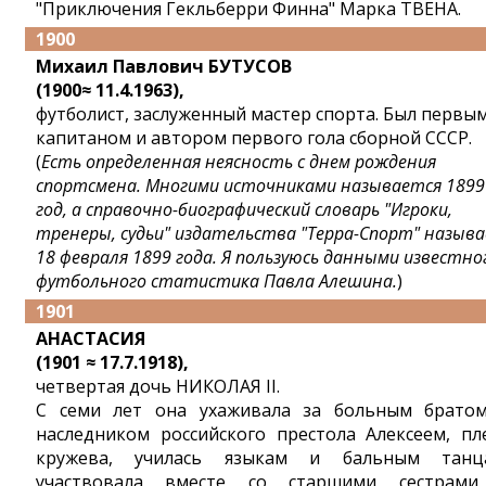
"Приключения Гекльберри Финна" Марка ТВЕНА.
1900
Михаил Павлович БУТУСОВ
(1900≈ 11.4.1963),
футболист, заслуженный мастер спорта. Был первы
капитаном и автором первого гола сборной СССР.
(
Есть определенная неясность с днем рождения
спортсмена. Многими источниками называется 1899
год, а справочно-биографический словарь "Игроки,
тренеры, судьи" издательства "Терра-Спорт" назыв
18 февраля 1899 года. Я пользуюсь данными известно
футбольного статистика Павла Алешина.
)
1901
АНАСТАСИЯ
(1901 ≈ 17.7.1918),
четвертая дочь НИКОЛАЯ II.
С семи лет она ухаживала за больным брато
наследником российского престола Алексеем, пл
кружева, училась языкам и бальным танц
участвовала вместе со старшими сестрам