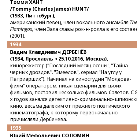
Томми ХАНТ
/Tommy (Charles James) HUNT/
(1933, Питтсбург),
американский певец, член вокального ансамбля
Th
Flamingos
, член Зала славы рок-н-ролла в его состав
(2001).
1934
Вадим Клавдиевич ДЕРБЕНЁВ
(1934, Ярославль ≈ 25.10.2016, Москва),
кинорежиссер ("Последний месяц осени", "Тайна
черных дроздов", "Змеелов", сериал "На углу у
Патриарших"). Начинал на киностудии "Молдова-
филм" оператором, писал сценарии для своих
фильмов, поставил несколько фильмов-балетов. С 
х годов занялся детективно-криминально-шпионс
кино, весьма далеким от прежнего поэтического
кинематографа, к которому первоначально
причисляли Дербенева.
1935
Юрий Мефодьевич СОЛОМИН