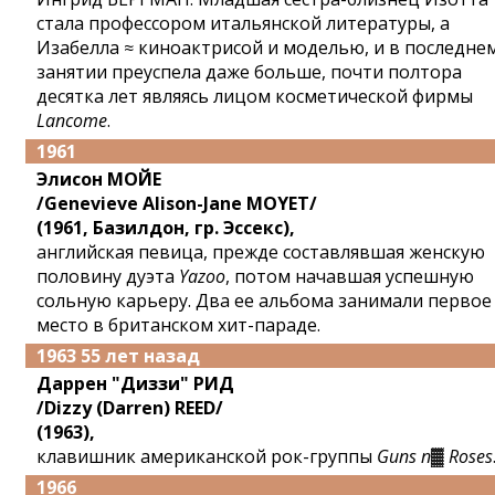
стала профессором итальянской литературы, а
Изабелла ≈ киноактрисой и моделью, и в последне
занятии преуспела даже больше, почти полтора
десятка лет являясь лицом косметической фирмы
Lancome
.
1961
Элисон МОЙЕ
/Genevieve Alison-Jane MOYET/
(1961, Базилдон, гр. Эссекс),
английская певица, прежде составлявшая женскую
половину дуэта
Yazoo
, потом начавшая успешную
сольную карьеру. Два ее альбома занимали первое
место в британском хит-параде.
1963 55 лет назад
Даррен "Диззи" РИД
/Dizzy (Darren) REED/
(1963),
клавишник американской рок-группы
Guns n▓ Roses
1966