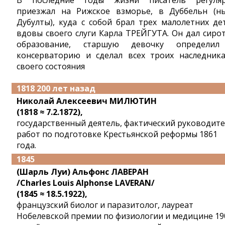
В последние годы жизни писатель регуля
приезжал на Рижское взморье, в Дуббельн (н
Дубулты), куда с собой брал трех малолетних де
вдовы своего слуги Карла ТРЕЙГУТА. Он дал сиро
образование, старшую девочку определи
консерваторию и сделал всех троих наследник
своего состояния
1818 200 лет назад
Николай Алексеевич МИЛЮТИН
(1818 ≈ 7.2.1872),
государственный деятель, фактический руководит
работ по подготовке Крестьянской реформы 1861
года.
1845
(Шарль Луи) Альфонс ЛАВЕРАН
/Charles Louis Alphonse LAVERAN/
(1845 ≈ 18.5.1922),
французский биолог и паразитолог, лауреат
Нобелевской премии по физиологии и медицине 19