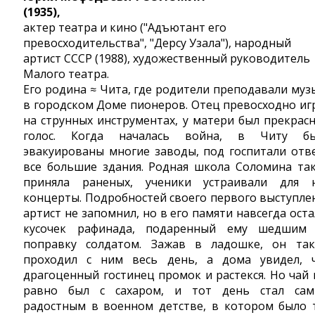
(1935),
актер театра и кино ("Адъютант его
превосходительства", "Дерсу Узала"), народный
артист СССР (1988), художественный руководитель
Малого театра.
Его родина ≈ Чита, где родители преподавали муз
в городском Доме пионеров. Отец превосходно иг
на струнных инструментах, у матери был прекрас
голос. Когда началась война, в Читу б
эвакуированы многие заводы, под госпитали отв
все большие здания. Родная школа Соломина та
приняла раненых, ученики устраивали для 
концерты. Подробностей своего первого выступле
артист не запомнил, но в его памяти навсегда оста
кусочек рафинада, подаренный ему шедшим
поправку солдатом. Зажав в ладошке, он та
проходил с ним весь день, а дома увидел, 
драгоценный гостинец промок и растекся. Но чай 
равно был с сахаром, и тот день стал са
радостным в военном детстве, в котором было 