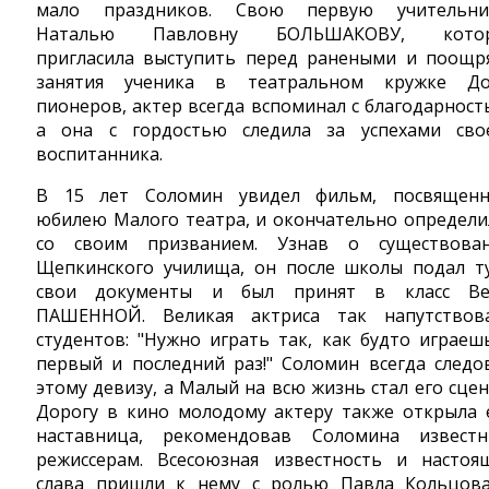
мало праздников. Свою первую учительни
Наталью Павловну БОЛЬШАКОВУ, котор
пригласила выступить перед ранеными и поощр
занятия ученика в театральном кружке Д
пионеров, актер всегда вспоминал с благодарност
а она с гордостью следила за успехами сво
воспитанника.
В 15 лет Соломин увидел фильм, посвящен
юбилею Малого театра, и окончательно определи
со своим призванием. Узнав о существова
Щепкинского училища, он после школы подал т
свои документы и был принят в класс В
ПАШЕННОЙ. Великая актриса так напутствов
студентов: "Нужно играть так, как будто играеш
первый и последний раз!" Соломин всегда следо
этому девизу, а Малый на всю жизнь стал его сцен
Дорогу в кино молодому актеру также открыла 
наставница, рекомендовав Соломина извест
режиссерам. Всесоюзная известность и настоя
слава пришли к нему с ролью Павла Кольцов