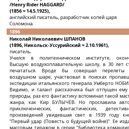
/Henry Rider HAGGARD/
(1856 ≈ 14.5.1925),
английский писатель, разработчик копей царя
Соломона.
1896
Николай Николаевич ШПАНОВ
(1896, Никольск-Уссурийский ≈ 2.10.1961),
писатель.
Учился в политехническом институте, окон
Высшую воздухоплавательную школу, в 30 лет с
печататься. Вроде бы совершал перелеты
воздушном шаре, участвовал в поисках пропав
экспедиции итальянского генерала Умберто НОБИ
Видимо, и талант рассказчика был отпущен ему
природы, раз его фантастику вспоминал такой мас
жанра, как Кир БУЛЫЧЁВ. Но прославила авт
приключенческих, фантастических, детектив
произведений увидевшая свет в 1939 году кн
"Первый удар (Повесть о будущей войне)". Ее изд
массовым тиражом в серии "Библиотека командир