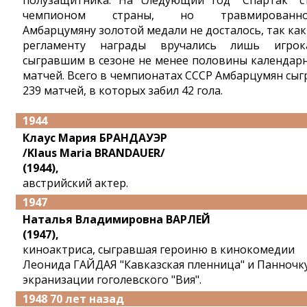
полузащитника. На следующий год "Спартак" с
чемпионом страны, но травмированно
Амбарцумяну золотой медали не досталось, так как
регламенту награды вручались лишь игрок
сыгравшим в сезоне не менее половины календар
матчей. Всего в чемпионатах СССР Амбарцумян сыг
239 матчей, в которых забил 42 гола.
1944
Клаус Мария БРАНДАУЭР
/Klaus Maria BRANDAUER/
(1944),
австрийский актер.
1947
Наталья Владимировна ВАРЛЕЙ
(1947),
киноактриса, сыгравшая героиню в кинокомедии
Леонида ГАЙДАЯ "Кавказская пленница" и Панночк
экранизации гоголевского "Вия".
1948 70 лет назад