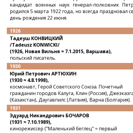
кандидат военных наук генерал-полковник Пет
родился 5 марта 1922 года, но всегда праздновал с
день рождения 22 июня.
1926
Тадеуш КОНВИЦКИЙ
/Tadeusz KONWICKI/
(1926, Новая Вильня ≈ 7.1.2015, Варшава),
польский писатель.
1930
Юрий Петрович АРТЮХИН
(1930 ≈ 4.8.1998),
космонавт, Герой Советского Союза. Почетный
гражданин городов Калуга, Клин (Россия), Джезказг
(Казахстан), Даугавпилс (Латвия), Варна (Болгария).
1931
Эдуард Никандрович БОЧАРОВ
(1931 ≈ 7.10.1989),
кинорежиссер ("Маленький беглец" ≈ первый