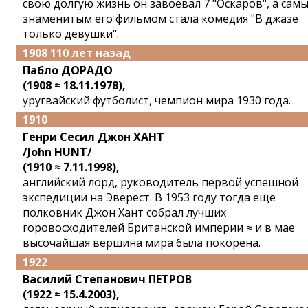
свою долгую жизнь он завоевал 7 "Оскаров", а сам
знаменитым его фильмом стала комедия "В джазе
только девушки".
1908 110 лет назад
Пабло ДОРАДО
(1908 ≈ 18.11.1978),
уругвайский футболист, чемпион мира 1930 года.
1910
Генри Сесил Джон ХАНТ
/John HUNT/
(1910 ≈ 7.11.1998),
английский лорд, руководитель первой успешной
экспедиции на Эверест. В 1953 году тогда еще
полковник Джон Хант собрал лучших
горовосходителей Британской империи ≈ и в мае
высочайшая вершина мира была покорена.
1922
Василий Степанович ПЕТРОВ
(1922 ≈ 15.4.2003),