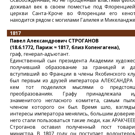
Освобожденный, но не прощенный властями фило
доживал век в своем поместье под Флоренцией
церкви Санта-Кроче во Флоренции его кено
находится рядом с могилами Галилея и Микеландже
1817
Павел Александрович СТРОГАНОВ
(18.6.1772, Париж ≈ 1817, близ Копенгагена),
граф, генерал-адъютант.
Единственный сын президента Академии художес
получивший образование за границей и д
вступивший во Франции в члены Якобинского клу
был первым из друзей императора АЛЕКСАНДРА I
кем тот поделился мыслями о предстоя
преобразованиях. Графу принадлежала и
знаменитого негласного комитета, самым пыл
членом которого он был. Время шло, взгляд
интересы императора менялись, большим доверие
него стали пользоваться такие люди, как АРАКЧЕЕВ
Строганов оставил полученный пост товар
министра. В 1807 году он поступает волонтеро