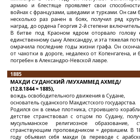
армию и блестяще проявляет свои способност
войнах с французами, шведами и турками. Он сам 
несколько раз ранен в боях, получил ряд круп
наград, до ордена Георгия 2-й степени включитель
В битве под Краоном ядром оторвало голову 
единственному сыну Александру, и эта тяжелая пот
омрачила последние годы жизни графа. Он сконча
от чахотки в дороге, недалеко от Копенгагена, и 
погребен в Александро-Невской лавре.
1885
МАХДИ СУДАНСКИЙ /МУХАММЕД АХМЕД/
(12.8.1844 ≈ 1885),
вождь освободительного движения в Судане,
основатель суданского Махдистского государства.
Родился он в семье плотника, строившего корабли
детстве странствовал с отцом по Судану, полу
мусульманское религиозное образование, с
странствующим проповедником ≈ дервишем. В 1
году объявил себя махди (в переводе с арабск