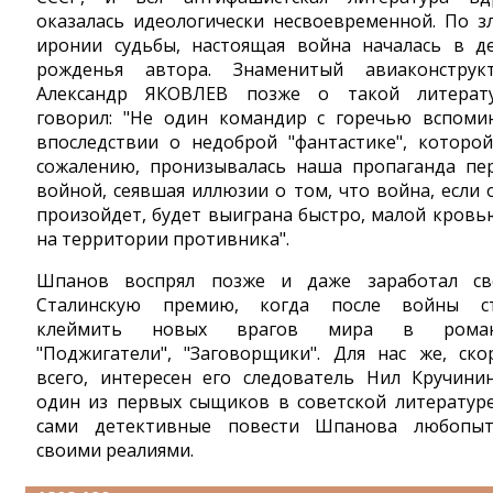
оказалась идеологически несвоевременной. По з
иронии судьбы, настоящая война началась в д
рожденья автора. Знаменитый авиаконструк
Александр ЯКОВЛЕВ позже о такой литерат
говорил: "Не один командир с горечью вспоми
впоследствии о недоброй "фантастике", которой
сожалению, пронизывалась наша пропаганда пе
войной, сеявшая иллюзии о том, что война, если 
произойдет, будет выиграна быстро, малой кровь
на территории противника".
Шпанов воспрял позже и даже заработал с
Сталинскую премию, когда после войны с
клеймить новых врагов мира в роман
"Поджигатели", "Заговорщики". Для нас же, ско
всего, интересен его следователь Нил Кручини
один из первых сыщиков в советской литературе
сами детективные повести Шпанова любопы
своими реалиями.