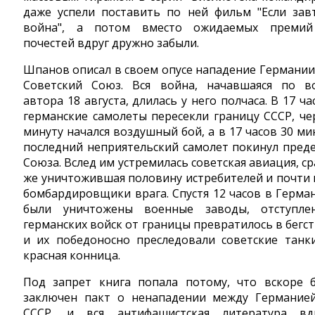
даже успели поставить по ней фильм "Если зав
война", а потом вместо ожидаемых преми
почестей вдруг дружно забыли.
Шпанов описал в своем опусе нападение Германии
Советский Союз. Вся война, начавшаяся по в
автора 18 августа, длилась у него полчаса. В 17 ча
германские самолеты пересекли границу СССР, че
минуту начался воздушный бой, а в 17 часов 30 ми
последний неприятельский самолет покинул пред
Союза. Вслед им устремилась советская авиация, ср
же уничтожившая половину истребителей и почти 
бомбардировщики врага. Спустя 12 часов в Герма
были уничтожены военные заводы, отступле
германских войск от границы превратилось в бегст
и их победоносно преследовали советские танк
красная конница.
Под запрет книга попала потому, что вскоре 
заключен пакт о ненападении между Германие
СССР, и вся антифашистcкая литература вд