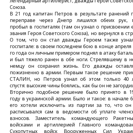
легендарный артиллерист, дважды Герой Советско
Союза.
В 21 год капитан Петров в результате ранений 
переправе через Днепр лишился обеих рук, 
пробыл в госпиталях (там он узнал о присвоении 
звания Героя Советского Союза), но вернулся в стр
О том, что он стал дважды Героем также узна
госпитале: в своем последнем бою в конце апреля 
го года он личным примером поднял в атаку батал
и был тяжело ранен в обе ноги. Стрелявшему в н
немцу он сохранил жизнь. Его дважды оставл
пожизненно в армии. Первым такое решение при
СТАЛИН, но Петров узнал об этом только 40 
спустя: высокие чины боялись, как бы он не загордил
Вторично подобное решение было принято в 1
году в украинской армии. Было и такое: в начале 6
его хотели исключить из партии за то, что он
расписывался сам в ведомости об уплате членс
взносов. Заместитель командующего Ракетн
войсками и артиллерией Главного командова
Сухопутных войск Вооруженных Сил Украи