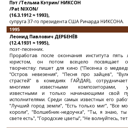
Пэт /Тельма Кэтрин/ НИКСОН
/Pat NIXON/
(16.3.1912 ≈ 1993),
супруга 37-го президента США Ричарда НИКСОНА.
1995
Леонид Павлович ДЕРБЕНЁВ
(12.4.1931 ≈ 1995),
поэт-песенник.
Проработав после окончания института пять 
юристом, он потом всецело посвящает с
творчеству: пишет для кино ("Песенка о медведя
"Остров невезения", "Песня про зайцев", "Вул
страстей" в комедиях ГАЙДАЯ), сотрудничае
многими известными композиторами, у
известными и только начинающими свой п
исполнителями. Среди самых известных его рабо
"Лучший город земли", "Есть только миг", "Все мо
короли", "Волшебник-недоучка", "Ты, я знаю, ты
свете есть", "Городские цветы", "Не волнуйтесь, тет