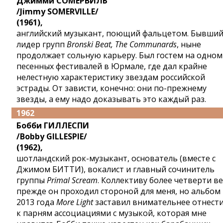
Джимми СОМЕРВИЛЬ
/Jimmy SOMERVILLE/
(1961),
английский музыкант, поющий фальцетом. Бывши
лидер групп
Bronski Beat, The Communards
, ныне
продолжает сольную карьеру. Был гостем на одном
песенных фестивалей в Юрмале, где дал крайне
нелестную характеристику звездам российской
эстрады. От зависти, конечно: они по-прежнему
звезды, а ему надо доказывать это каждый раз.
1962
Бобби ГИЛЛЕСПИ
/Bobby GILLESPIE/
(1962),
шотландский рок-музыкант, основатель (вместе с
Джимом БИТТИ), вокалист и главный сочинитель
группы
Primal Scream
. Коллективу более четверти ве
прежде он проходил стороной для меня, но альбом
2013 года
More Light
заставил внимательнее отнест
к парням ассоциациями с музыкой, которая мне