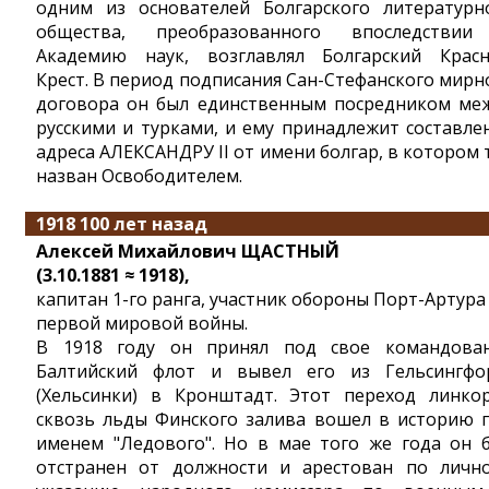
одним из основателей Болгарского литературн
общества, преобразованного впоследстви
Академию наук, возглавлял Болгарский Крас
Крест. В период подписания Сан-Стефанского мирн
договора он был единственным посредником ме
русскими и турками, и ему принадлежит составле
адреса АЛЕКСАНДРУ II от имени болгар, в котором 
назван Освободителем.
1918 100 лет назад
Алексей Михайлович ЩАСТНЫЙ
(3.10.1881 ≈ 1918),
капитан 1-го ранга, участник обороны Порт-Артура
первой мировой войны.
В 1918 году он принял под свое командова
Балтийский флот и вывел его из Гельсингфо
(Хельсинки) в Кронштадт. Этот переход линко
сквозь льды Финского залива вошел в историю 
именем "Ледового". Но в мае того же года он 
отстранен от должности и арестован по личн