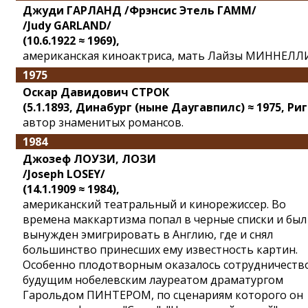
Джуди ГАРЛАНД /Фрэнсис Этель ГАММ/
/Judy GARLAND/
(10.6.1922 ≈ 1969),
американская киноактриса, мать Лайзы МИННЕЛЛ
1975
Оскар Давидович СТРОК
(5.1.1893, Динабург (ныне Даугавпилс) ≈ 1975, Риг
автор знаменитых романсов.
1984
Джозеф ЛОУЗИ, ЛОЗИ
/Joseph LOSEY/
(14.1.1909 ≈ 1984),
американский театральный и кинорежиссер. Во
времена маккартизма попал в черные списки и был
вынужден эмигрировать в Англию, где и снял
большинство принесших ему известность картин.
Особенно плодотворным оказалось сотрудничество
будущим нобелевским лауреатом драматургом
Гарольдом ПИНТЕРОМ, по сценариям которого он