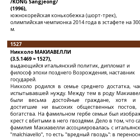
/KONG Sangjeong/
(1996),
южнокорейская конькобежка (шорт-трек),
олимпийская чемпионка 2014 года в эстафете на 30
м.
1527
Никколо МАКИАВЕЛЛИ
(3.5.1469 ≈ 1527),
выдающийся итальянский политик, дипломат и
философ эпохи позднего Возрождения, наставник
государей.
Никколо родился в семье среднего достатка, ча
испытывавшей нужду. Между тем в роду Макиаве
были весьма достойные граждане, хотя и
достигшие ни высоких общественных постов,
богатства. На фамильном гербе семьи был изобра
крест с вбитыми в него гвоздями. Дело в том, что с
фамилия Макиавелли ассоциировалась с итальянс
"malchiavello", то есть "вредный гвоздь": в перенос