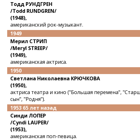
Тодд РУНДГРЕН
/Todd RUNDGREN/
(1948),
американский рок-музыкант.
1949
Мерил СТРИП
/Meryl STREEP/
(1949),
американская актриса.
1950
Светлана Николаевна КРЮЧКОВА
(1950),
актриса театра и кино ("Большая перемена", "Стар
сын", "Родня").
1953 65 лет назад
Синди ЛОПЕР
/Cyndi LAUPER/
(1953),
американская поп-певица.