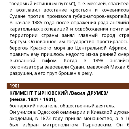
"ведомый истинным путем"), т. е. мессией, спасител
и возглавил восстание крестьян и кочевнико
Судане против произвола губернаторов-европейц
В начале 1885 года после отражения ряда английс
карательных экспедиций и освобождения почти в
территории страны занял главный город стр
Хартум. Основанное им государство простиралось
берегов Красного моря до Центральной Африки.
править ему пришлось недолго из-за ранней смер
вызванной тифом. Когда в 1898 английс
колонизаторы завоевали Судан, мавзолей Махди 
разрушен, а его труп брошен в реку.
1901
КЛИМЕНТ ТЫРНОВСКИЙ /Васил ДРУМЕВ/
(неизв. 1841 ≈ 1901),
болгарский писатель, общественный деятель.
Он учился в Одесской семинарии и Киевской духов
академии, в 1873 году принял монашество, а в 1
был избран митрополитом Тырновским. Он 