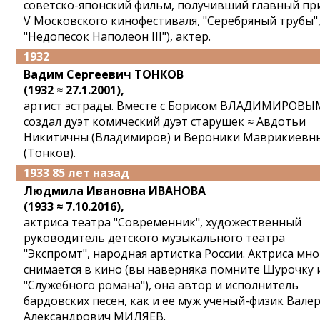
советско-японский фильм, получивший главный пр
V Московского кинофестиваля, "Серебряный трубы"
"Недопесок Наполеон III"), актер.
1932
Вадим Сергеевич ТОНКОВ
(1932 ≈ 27.1.2001),
артист эстрады. Вместе с Борисом ВЛАДИМИРОВЫ
создал дуэт комический дуэт старушек ≈ Авдотьи
Никитичны (Владимиров) и Вероники Маврикиевн
(Тонков).
1933 85 лет назад
Людмила Ивановна ИВАНОВА
(1933 ≈ 7.10.2016),
актриса театра "Современник", художественный
руководитель детского музыкального театра
"Экспромт", народная артистка России. Актриса мно
снимается в кино (вы наверняка помните Шурочку 
"Служебного романа"), она автор и исполнитель
бардовских песен, как и ее муж ученый-физик Вале
Александрович МИЛЯЕВ.