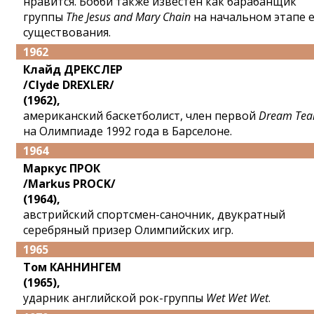
нравится. Бобби также известен как барабанщик
группы
The Jesus and Mary Chain
на начальном этапе 
существования.
1962
Клайд ДРЕКСЛЕР
/Clyde DREXLER/
(1962),
американский баскетболист, член первой
Dream Te
на Олимпиаде 1992 года в Барселоне.
1964
Маркус ПРОК
/Markus PROCK/
(1964),
австрийский спортсмен-саночник, двукратный
серебряный призер Олимпийских игр.
1965
Том КАННИНГЕМ
(1965),
ударник английской рок-группы
Wet Wet Wet
.