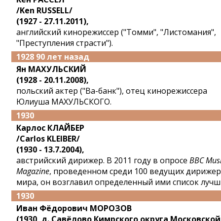
/Ken RUSSELL/
(1927 - 27.11.2011),
английский кинорежиссер ("Томми", "Листомания",
"Преступления страсти").
1928 90 лет назад
Ян МАХУЛЬСКИЙ
(1928 - 20.11.2008),
польский актер ("Ва-банк"), отец кинорежиссера
Юлиуша МАХУЛЬСКОГО.
1930
Карлос КЛАЙБЕР
/Carlos KLEIBER/
(1930 - 13.7.2004),
австрийский дирижер. В 2011 году в опросе
BBC Mus
Magazine
, проведенном среди 100 ведущих дириже
мира, он возглавил определенный ими список лучш
1930
Иван Фёдорович МОРОЗОВ
(1930, д. Савёлово Кимрского округа Московской