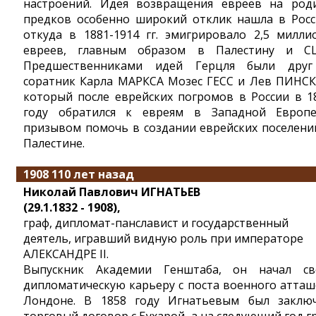
настроений. Идея возвращения евреев на род
предков особенно широкий отклик нашла в Росс
откуда в 1881-1914 гг. эмигрировало 2,5 милли
евреев, главным образом в Палестину и С
Предшественниками идей Герцля были дру
соратник Карла МАРКСА Мозес ГЕСС и Лев ПИНСК
который после еврейских погромов в России в 1
году обратился к евреям в Западной Европ
призывом помочь в создании еврейских поселени
Палестине.
1908 110 лет назад
Николай Павлович ИГНАТЬЕВ
(29.1.1832 - 1908),
граф, дипломат-панславист и государственный
деятель, игравший видную роль при императоре
АЛЕКСАНДРЕ II.
Выпускник Академии Генштаба, он начал с
дипломатическую карьеру с поста военного атташ
Лондоне. В 1858 году Игнатьевым был заклю