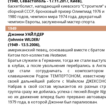
(1949, Севастополь - 17.11.2017, Киев),
баскетболист, нападающий киевского "Строителя" 
сборной СССР, бронзовый призер Олимпиад 1976 и
1980 годов, чемпион мира 1974 года, двукратный
чемпион Европы, заслуженный мастер спорта.
1949
Джонни УАЙЛДЕР
/Johnnie WILDER/
(1949 - 13.5.2006),
американский певец, основавший вместе с братом
Китом поп-коллектив
Heatwave
.
Братья служили в Германии, тогда же стали выступ
в клубах, а после увольнения перебрались в Англ
где стали сотрудничать с композиторо
клавишником Родом ТЕМПЕРТОНОМ, известному
своей дальнейшей работе с Майклом ДЖЕКСОН
Набрав в свой состав музыкантов из разных стр
группа сразу же добилась успеха с песней
Boogie Nig
но их движение вперед было прервано автоавар
1979 года, в которой Джонни был парализован.