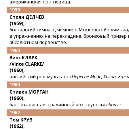
американская поп-певица.
1959
Стоян ДЕЛЧЕВ
(1959),
болгарский гимнаст, чемпион Московской олимпиа
в упражнениях на перекладине, бронзовый призер 
абсолютном первенстве.
1960
Винс КЛАРК
/Vince CLARKE/
(1960),
английский рок-музыкант (
Depeche Mode, Yazoo, Erasu
1960
Стивен МОРГАН
(1960),
бас-гитарист австралийской рок-группы
Icehouse
.
1962
Том КРУЗ
(1962),