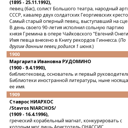
(1895 - 25.11.1992),
певец (бас), солист Большого театра, народный арт
СССР, кавалер двух солдатских Георгиевских кресто
Самый старый оперный певец, выступавший на сце
В день своего 90-летия исполнил сольную партию
князя Гремина в опере Чайковского "Евгений Онеги
Имя певца внесено в Книгу рекордов Гиннесса. (
По
другим данным певец родился 1 июня.
)
1900
Маргарита Ивановна РУДОМИНО
(1900 - 9.4.1990),
библиотековед, основатель и первый руководител
Библиотеки иностранной литературы, ныне носяща
ее имя.
1909
Ставрос НИАРХОС
/Stavros NIARCHOS/
(1909 - 16.4.1996),
греческий корабельный магнат, конкурировать с
которым мог лишь Аристотель ОНАССИС.