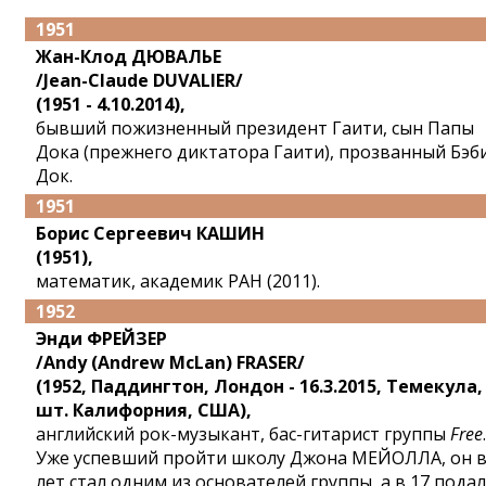
1951
Жан-Клод ДЮВАЛЬЕ
/Jean-Claude DUVALIER/
(1951 - 4.10.2014),
бывший пожизненный президент Гаити, сын Папы
Дока (прежнего диктатора Гаити), прозванный Бэб
Док.
1951
Борис Сергеевич КАШИН
(1951),
математик, академик РАН (2011).
1952
Энди ФРЕЙЗЕР
/Andy (Andrew McLan) FRASER/
(1952, Паддингтон, Лондон - 16.3.2015, Темекула,
шт. Калифорния, США),
английский рок-музыкант, бас-гитарист группы
Free
.
Уже успевший пройти школу Джона МЕЙОЛЛА, он в
лет стал одним из основателей группы, а в 17 подал