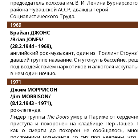
председатель колхоза им. В. И. Ленина Вурнарского
района Чувашской АССР, дважды Герой
Социалистического Труда.
1969
Брайан ДЖОНС
/Brian JONES/
(28.2.1944 - 1969),
английский рок-музыкант, один из "Роллинг Стоунз"
давший группе название. Он утонул в бассейне, ре
под воздействием наркотиков и алкоголя искупать
в нем один ночью.
1971
Джим МОРРИСОН
/Jim MORRISON/
(8.12.1943 - 1971),
рок-легенда.
Лидер группы
The Doors
умер в Париже от сердечн
приступа и похоронен на кладбище Пер-Лашез. 
как о смерти до похорон не сообщалось, мно
поклонники музыканта до сих пор уверены, что