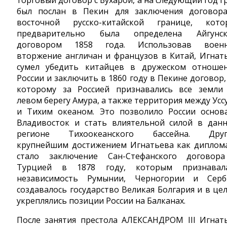
торговый договор с Бухарой, а на следующий год г
был послан в Пекин для заключения договор
восточной русско-китайской границе, кото
предварительно была определена Айгунс
договором 1858 года. Использовав воен
вторжение англичан и французов в Китай, Игнат
сумел убедить китайцев в дружеском отноше
России и заключить в 1860 году в Пекине договор,
которому за Россией признавались все земли
левом берегу Амура, а также территория между Усс
и Тихим океаном. Это позволило России основ
Владивосток и стать влиятельной силой в дан
регионе Тихоокеанского бассейна. Дру
крупнейшим достижением Игнатьева как диплом
стало заключение Сан-Стефанского договор
Турцией в 1878 году, которым признавал
независимость Румынии, Черногории и Серб
создавалось государство Великая Болгария и в це
укреплялись позиции России на Балканах.
После занятия престола АЛЕКСАНДРОМ III Игнат