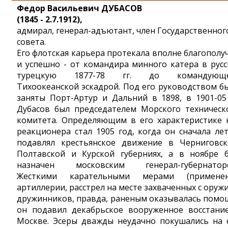
Федор Васильевич ДУБАСОВ
(1845 - 2.7.1912),
адмирал, генерал-адъютант, член Государственног
совета.
Его флотская карьера протекала вполне благополу
и успешно - от командира минного катера в русс
турецкую 1877-78 гг. до командующе
Тихоокеанской эскадрой. Под его руководством б
заняты Порт-Артур и Дальний в 1898, в 1901-05 
Дубасов был председателем Морского техническ
комитета. Определяющим в его характеристике 
реакционера стал 1905 год, когда он сначала ле
подавлял крестьянское движение в Черниговск
Полтавской и Курской губерниях, а в ноябре 
назначен московским генерал-губернатор
Жесткими карательными мерами (примене
артиллерии, расстрел на месте захваченных с оруж
дружинников, правда, раненым оказывалась помо
он подавил декабрьское вооруженное восстани
Москве. Эсеры дважды неудачно покушались на 