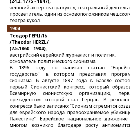
(24.2. 1775 - 1847),
чешский актер театра кукол, театральный деятель 
просветитель, один из основоположников чешског
театра кукол.
1904
Теодор ГЕРЦЛЬ
/Theodor HERZL/
(2.5.1860 - 1904),
австрийский еврейский журналист и политик,
основатель политического сионизма.
В 1896 году он написал статью "Еврейс
государство", в котором представил програ
сионизма. В августе 1897 года в Базеле состоя
первый Сионистский конгресс, который образо
Всемирную сионистскую организацию, пер
президентом которой стал Герцль. В резолю
конгресса было записано: "Сионизм стремится созд
для еврейского народа правоохраняемое убежищ
Палестине". Еврейское национальное движение
многом возникло благодаря росту антисемитс