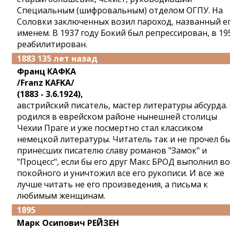
Специальным (шифровальным) отделом ОГПУ. На
Соловки заключенных возил пароход, названный е
именем. В 1937 году Бокий был репрессирован, в 19
реабилитирован.
1883 135 лет назад
Франц КАФКА
/Franz KAFKA/
(1883 - 3.6.1924),
австрийский писатель, мастер литературы абсурда.
родился в еврейском районе нынешней столицы
Чехии Праге и уже посмертно стал классиком
немецкой литературы. Читатель так и не прочел б
принесших писателю славу романов "Замок" и
"Процесс", если бы его друг Макс БРОД выполнил в
покойного и уничтожил все его рукописи. И все же
лучше читать не его произведения, а письма к
любимым женщинам.
1895
Марк Осипович РЕЙЗЕН