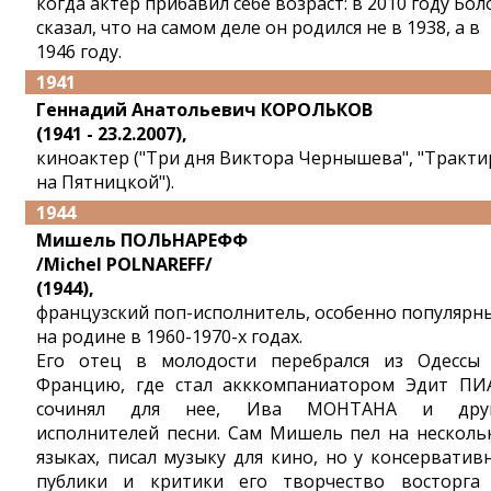
когда актер прибавил себе возраст: в 2010 году Бол
сказал, что на самом деле он родился не в 1938, а в
1946 году.
1941
Геннадий Анатольевич КОРОЛЬКОВ
(1941 - 23.2.2007),
киноактер ("Три дня Виктора Чернышева", "Тракти
на Пятницкой").
1944
Мишель ПОЛЬНАРЕФФ
/Michel POLNAREFF/
(1944),
французский поп-исполнитель, особенно популярн
на родине в 1960-1970-х годах.
Его отец в молодости перебрался из Одессы
Францию, где стал акккомпаниатором Эдит ПИ
сочинял для нее, Ива МОНТАНА и друг
исполнителей песни. Сам Мишель пел на несколь
языках, писал музыку для кино, но у консерватив
публики и критики его творчество восторга