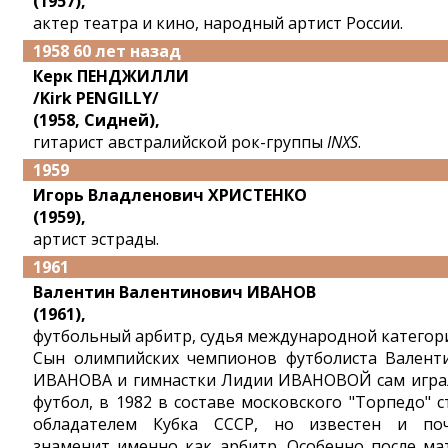
(1957),
актер театра и кино, народный артист России.
1958 60 лет назад
Керк ПЕНДЖИЛЛИ
/Kirk PENGILLY/
(1958, Сидней),
гитарист австралийской рок-группы
INXS
.
1959
Игорь Владленович ХРИСТЕНКО
(1959),
артист эстрады.
1961
Валентин Валентинович ИВАНОВ
(1961),
футбольный арбитр, судья международной категор
Сын олимпийских чемпионов футболиста Валент
ИВАНОВА и гимнастки Лидии ИВАНОВОЙ сам игра
футбол, в 1982 в составе московского "Торпедо" с
обладателем Кубка СССР, но известен и по
знаменит именно как арбитр. Особенно после ма