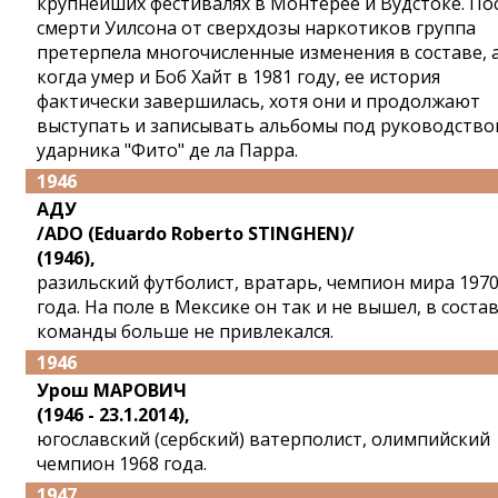
крупнейших фестивалях в Монтерее и Вудстоке. По
смерти Уилсона от сверхдозы наркотиков группа
претерпела многочисленные изменения в составе, 
когда умер и Боб Хайт в 1981 году, ее история
фактически завершилась, хотя они и продолжают
выступать и записывать альбомы под руководство
ударника "Фито" де ла Парра.
1946
АДУ
/ADO (Eduardo Roberto STINGHEN)/
(1946),
разильский футболист, вратарь, чемпион мира 197
года. На поле в Мексике он так и не вышел, в соста
команды больше не привлекался.
1946
Урош МАРОВИЧ
(1946 - 23.1.2014),
югославский (сербский) ватерполист, олимпийский
чемпион 1968 года.
1947