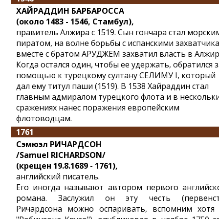
ХАЙРАДДИН БАРБАРОССА
(около 1483 - 1546, Стамбул),
правитель Алжира с 1519. Сын гончара стал морски
пиратом, на волне борьбы с испанскими захватчик
вместе с братом АРУДЖЕМ захватил власть в Алжир
Когда остался один, чтобы ее удержать, обратился з
помощью к турецкому султану СЕЛИМУ I, который
дал ему титул паши (1519). В 1538 Хайраддин стал
главным адмиралом турецкого флота и в нескольк
сражениях нанес поражения европейским
флотоводцам.
1761
Сэмюэл РИЧАРДСОН
/Samuel RICHARDSON/
(крещен 19.8.1689 - 1761),
английский писатель.
Его иногда называют автором первого английск
романа. Заслужил он эту честь (первенс
Ричардсона можно оспаривать, вспомним хотя