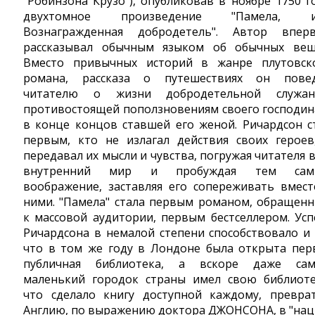
"Робинзона Крузо"), опубликовав в ноябре 1750 г
двухтомное произведение "Памела, и
Вознагражденная добродетель". Автор впер
рассказывал обычным языком об обычных вещ
Вместо привычных историй в жанре плутовск
романа, рассказа о путешествиях он пове
читателю о жизни добродетельной служан
противостоящей поползновениям своего господин
в конце концов ставшей его женой. Ричардсон с
первым, кто не излагал действия своих героев
передавал их мысли и чувства, погружая читателя в
внутренний мир и пробуждая тем сам
воображение, заставляя его сопереживать вмест
ними. "Памела" стала первым романом, обращен
к массовой аудитории, первым бестселлером. Усп
Ричардсона в немалой степени способствовало и 
что в том же году в Лондоне была открыта пер
публичная библиотека, а вскоре даже са
маленький городок страны имел свою библиоте
что сделало книгу доступной каждому, превра
Англию, по выражению доктора ДЖОНСОНА, в "на