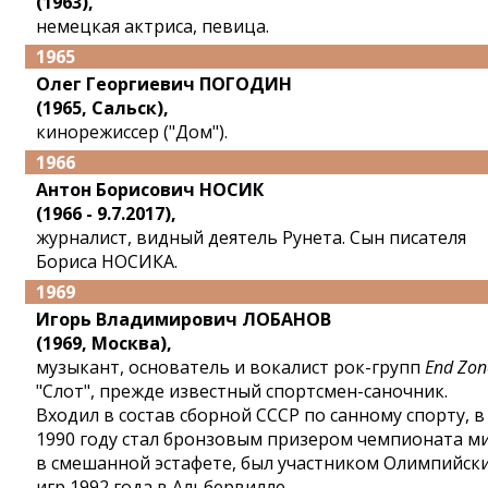
(1963),
немецкая актриса, певица.
1965
Олег Георгиевич ПОГОДИН
(1965, Сальск),
кинорежиссер ("Дом").
1966
Антон Борисович НОСИК
(1966 - 9.7.2017),
журналист, видный деятель Рунета. Сын писателя
Бориса НОСИКА.
1969
Игорь Владимирович ЛОБАНОВ
(1969, Москва),
музыкант, основатель и вокалист рок-групп
End Zon
"Слот", прежде известный спортсмен-саночник.
Входил в состав сборной СССР по санному спорту, в
1990 году стал бронзовым призером чемпионата м
в смешанной эстафете, был участником Олимпийск
игр 1992 года в Альбервилле.