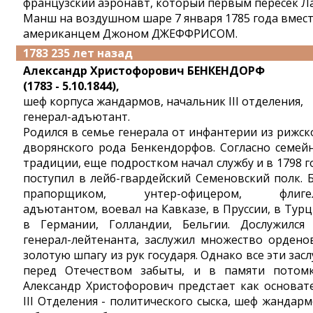
французский аэронавт, который первым пересек Л
Манш на воздушном шаре 7 января 1785 года вмест
американцем Джоном ДЖЕФФРИСОМ.
1783 235 лет назад
Александр Христофорович БЕНКЕНДОРФ
(1783 - 5.10.1844),
шеф корпуса жандармов, начальник III отделения,
генерал-адъютант.
Родился в семье генерала от инфантерии из рижск
дворянского рода Бенкендорфов. Согласно семей
традиции, еще подростком начал службу и в 1798 г
поступил в лейб-гвардейский Семеновский полк. 
прапорщиком, унтер-офицером, флигел
адъютантом, воевал на Кавказе, в Пруссии, в Турц
в Германии, Голландии, Бельгии. Дослужился
генерал-лейтенанта, заслужил множество ордено
золотую шпагу из рук государя. Однако все эти засл
перед Отечеством забыты, и в памяти потом
Александр Христофорович предстает как основат
III Отделения - политического сыска, шеф жандарм