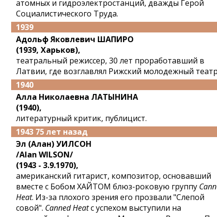
атомных и гидроэлектростанций, дважды Герой
Социалистического Труда.
1939
Адольф Яковлевич ШАПИРО
(1939, Харьков),
театральный режиссер, 30 лет проработавший в
Латвии, где возглавлял Рижский молодежный театр
1940
Алла Николаевна ЛАТЫНИНА
(1940),
литературный критик, публицист.
1943 75 лет назад
Эл (Алан) УИЛСОН
/Alan WILSON/
(1943 - 3.9.1970),
американский гитарист, композитор, основавший
вместе с Бобом ХАЙТОМ блюз-роковую группу
Cann
Heat
. Из-за плохого зрения его прозвали "Слепой
совой".
Canned Heat
с успехом выступили на