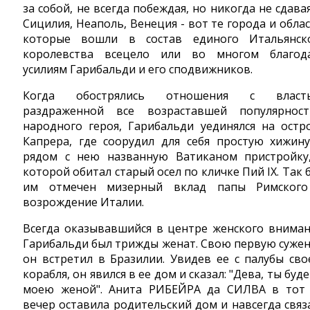
за собой, не всегда побеждая, но никогда не сдавая
Сицилия, Неаполь, Венеция - вот те города и облас
которые вошли в состав единого Итальянск
королевства всецело или во многом благод
усилиям Гарибальди и его сподвижников.
Когда обострялись отношения с власть
раздраженной все возраставшей популярнос
народного героя, Гарибальди уединялся на остр
Капрера, где соорудил для себя простую хижину
рядом с нею названную Ватиканом пристройку
которой обитал старый осел по кличке Пий IX. Так 
им отмечен мизерный вклад папы Римског
возрождение Италии.
Всегда оказывавшийся в центре женского вниман
Гарибальди был трижды женат. Свою первую суже
он встретил в Бразилии. Увидев ее с палубы сво
корабля, он явился в ее дом и сказал: "Дева, ты буд
моею женой". Анита РИБЕЙРА да СИЛВА в тот
вечер оставила родительский дом и навсегда связ