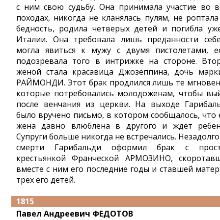
с ним свою судьбу. Она принимала участие во в
походах, никогда не кланялась пулям, не роптала
бедность, родила четверых детей и погибла уж
Италии. Она требовала лишь преданности себ
могла явиться к мужу с двумя пистолетами, е
подозревала того в интрижке на стороне. Вто
женой стала красавица Джозеппина, дочь марк
РАЙМОНДИ. Этот брак продлился лишь те мгновен
которые потребовались молодоженам, чтобы вы
после венчания из церкви. На выходе Гарибал
было вручено письмо, в котором сообщалось, что 
жена давно влюблена в другого и ждет ребен
Супруги больше никогда не встречались. Незадолго
смерти Гарибальди оформил брак с прос
крестьянкой Франческой АРМОЗИНО, скоротав
вместе с ним его последние годы и ставшей мате
трех его детей.
1815
Павел Андреевич ФЕДОТОВ