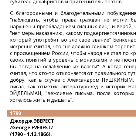
губитель декабристов и притеснитель поэтов.
С благородными и благодетельными побуждени
"наблюдать, чтобы права граждан не могли б
нарушены преобладанием сильных лиц" и верой, 
"нет меры наказанию, какому подвергнется чиновн
который употребит во зло свое звание" Бенкенд
искренне считал, что "не должно слишком торопит
с просвещением России, чтобы народ не стал по кр
своих понятий в уровень с монархами и не посяг
бы тогда на ослабление их власти". А когда гене
считал, что кто-то отклоняется от правильного пут
добру, как в случае с Александром ПУШКИНЫМ,
писал, как отметил литературовед и историк На
ЭЙДЕЛЬМАН, "вежливые письма, после которых
хотелось жить и дышать".
1790
Джордж ЭВЕРЕСТ
/George EVEREST/
(1790 - 1.12.1866),