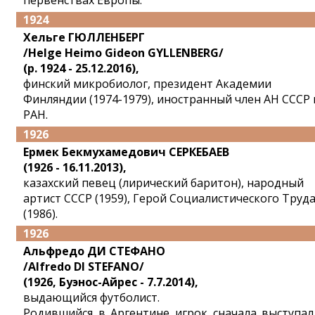
первенствах Европы.
1924
Хельге ГЮЛЛЕНБЕРГ
/Helge Heimo Gideon GYLLENBERG/
(р. 1924 - 25.12.2016),
финский микробиолог, президент Академии
Финляндии (1974-1979), иностранный член АН СССР 
РАН.
1926
Ермек Бекмухамедович СЕРКЕБАЕВ
(1926 - 16.11.2013),
казахский певец (лирический баритон), народный
артист СССР (1959), Герой Социалистического Труд
(1986).
1926
Альфредо ДИ СТЕФАНО
/Alfredo DI STEFANO/
(1926, Буэнос-Айрес - 7.7.2014),
выдающийся футболист.
Родившийся в Аргентине игрок сначала выступал