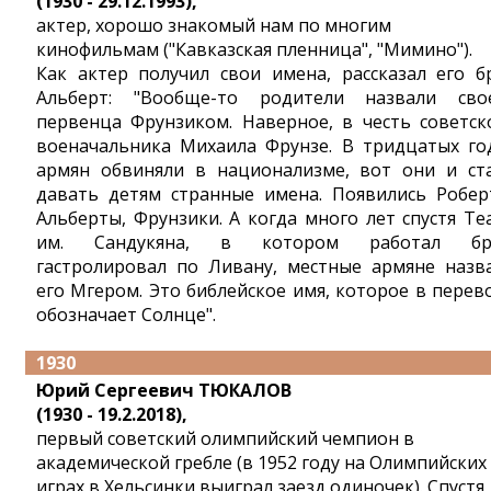
(1930 - 29.12.1993),
актер, хорошо знакомый нам по многим
кинофильмам ("Кавказская пленница", "Мимино").
Как актер получил свои имена, рассказал его б
Альберт: "Вообще-то родители назвали сво
первенца Фрунзиком. Наверное, в честь советск
военачальника Михаила Фрунзе. В тридцатых го
армян обвиняли в национализме, вот они и ст
давать детям странные имена. Появились Робер
Альберты, Фрунзики. А когда много лет спустя Те
им. Сандукяна, в котором работал бра
гастролировал по Ливану, местные армяне назв
его Мгером. Это библейское имя, которое в перев
обозначает Солнце".
1930
Юрий Сергеевич ТЮКАЛОВ
(1930 - 19.2.2018),
первый советский олимпийский чемпион в
академической гребле (в 1952 году на Олимпийских
играх в Хельсинки выиграл заезд одиночек). Спустя