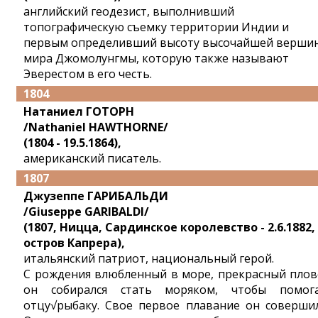
английский геодезист, выполнивший
топографическую съемку территории Индии и
первым определивший высоту высочайшей верши
мира Джомолунгмы, которую также называют
Эверестом в его честь.
1804
Натаниел ГОТОРН
/Nathaniel HAWTHORNE/
(1804 - 19.5.1864),
американский писатель.
1807
Джузеппе ГАРИБАЛЬДИ
/Giuseppe GARIBALDI/
(1807, Ницца, Сардинское королевство - 2.6.1882,
остров Капрера),
итальянский патриот, национальный герой.
С рождения влюбленный в море, прекрасный плов
он собирался стать моряком, чтобы помог
отцу√рыбаку. Свое первое плавание он соверши