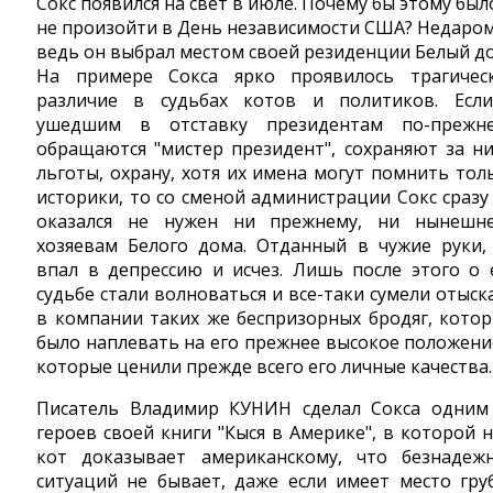
Сокс появился на свет в июле. Почему бы этому был
не произойти в День независимости США? Недаро
ведь он выбрал местом своей резиденции Белый д
На примере Сокса ярко проявилось трагичес
различие в судьбах котов и политиков. Есл
ушедшим в отставку президентам по-прежн
обращаются "мистер президент", сохраняют за н
льготы, охрану, хотя их имена могут помнить тол
историки, то со сменой администрации Сокс сразу
оказался не нужен ни прежнему, ни нынешн
хозяевам Белого дома. Отданный в чужие руки,
впал в депрессию и исчез. Лишь после этого о 
судьбе стали волноваться и все-таки сумели отыск
в компании таких же беспризорных бродяг, кото
было наплевать на его прежнее высокое положени
которые ценили прежде всего его личные качества.
Писатель Владимир КУНИН сделал Сокса одним
героев своей книги "Кыся в Америке", в которой 
кот доказывает американскому, что безнадеж
ситуаций не бывает, даже если имеет место гру