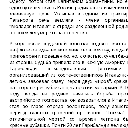
Одессу, потом стал капитаном бригантины, но 
одно путешествие в Россию радикально изменило 
жизненную цель. Услышав в одном из тракти
Таганрога речь земляка - члена организа
"Молодая Италия" о страданиях разделенной роди
он поклялся умереть за отечество.
Вскоре после неудачной попытки поднять восста
на флоте он едва не исполнил свою клятву, когда 
приговорен к повешению, но, к счастью, сумел беж
из страны. Судьба привела его в Южную Америку, 
Гарибальди, командовавший флотилией
организовавший из соотечественников Итальянс
легион, завоевал славу "героя двух миров", сража
на стороне республиканцев против монархии. В 1
году, когда на родине началась борьба про
австрийского господства, он возвратился в Итали
стал во главе отряда волонтеров, получившег
период главных сражений прозвание "Тысяча".
отличительной чертой со времен легиона б
красные рубашки. Почти 20 лет Гарибальди вел лю