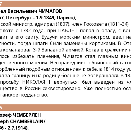
7
ел Васильевич ЧИЧАГОВ
67, Петербург - 1.9.1849, Париж),
ской министр, адмирал (1807), член Госсовета (1811-34).
флоте с 1782 года, при ПАВЛЕ I попал в опалу, с в
дит в его свиту. Будучи морским министром, ввел н
тности, тогда шпаги были заменены кортиками. В От
а командовал 3-й Западной армией. Когда в сражении
лось избежать пленения, Чичагов стал главным вин
ественного мнения. Несправедливо обвиненный в го
орбленный подобным отношением к себе, в 1814 году уш
ал за границу и на родину больше не возвращался. В 1
просьбу НИКОЛАЯ I вернуться, был выведен из чл
щество в России секвестировано. Уже полностью ос
танское подданство.
6
озеф ЧЕМБЕРЛЕН
seph CHAMBERLAIN/
6 - 2.7.1914),