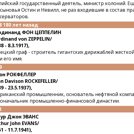
лийский государственный деятель, министр колоний. Е
 сыновья Остин и Невилл, не раз входившие в состав п
серваторов.
8 180 лет назад
рдинанд ФОН ЦЕППЕЛИН
rdinand von ZEPPELIN/
8 - 8.3.1917),
ецкий граф - строитель гигантских дирижаблей жестко
и его имя.
9
он РОКФЕЛЛЕР
hn Davison ROCKEFELLER/
9 - 23.5.1937),
риканский промышленник, основатель нефтяной компан
оначальник промышленно-финансовой династии.
1
ур Джон ЭВАНС
thur John EVANS/
1 - 11.7.1941),