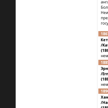
анг
Бол
Неи
пре
гос
186
Ке
/Ka
(18
нем
188
Эрн
/Er
(188
нем
189
Хан
/Ha
(189