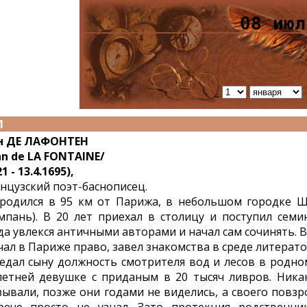
08 июл
1
н ДЕ ЛАФОНТЕН
an de LA FONTAINE/
1 - 13.4.1695),
нцузский поэт-баснописец.
родился в 95 км от Парижа, в небольшом городке 
пань). В 20 лет приехал в столицу и поступил семин
да увлекся античными авторами и начал сам сочинять. 
чал в Париже право, завел знакомства в среде литерат
едал сыну должность смотрителя вод и лесов в родно
летней девушке с приданым в 20 тысяч ливров. Никак
зывали, позже они годами не виделись, а своего повз