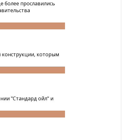
ще более прославились
равительства
й конструкции, которым
ии "Стандард ойл" и