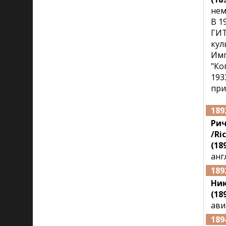
нем
В 1
ГИТ
кул
Имп
"Ко
193
при
189
Рич
/Ri
(189
анг
189
Ни
(189
ави
189