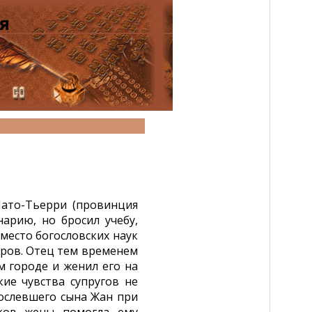
я
Шато-Тьерри (провинция
арию, но бросил учебу,
Вместо богословских наук
оров. Отец тем временем
м городе и женил его на
ие чувства супругов не
рослевшего сына Жан при