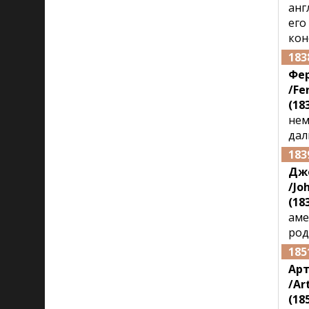
анг
его
кон
183
Фе
/Fe
(183
нем
дал
183
Дж
/Jo
(183
аме
род
185
Арт
/Ar
(185