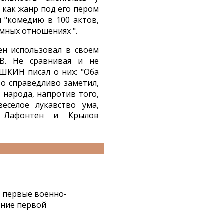
как жанр под его пером
л "комедию в 100 актов,
имных отношениях ".
ен использовал в своем
В. Не сравнивая и не
ШКИН писал о них: "Оба
о справедливо заметил,
 народа, напротив того,
еселое лукавство ума,
: Лафонтен и Крылов
л первые военно-
ание первой