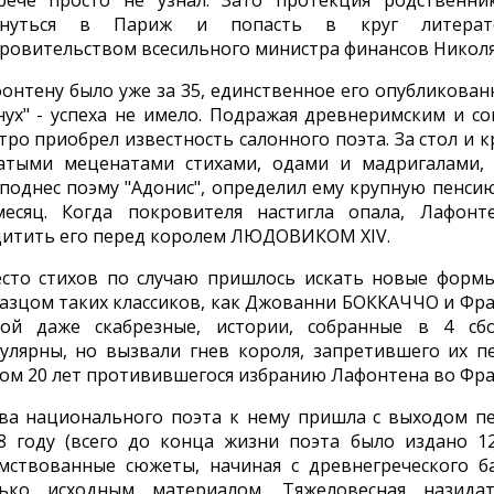
рече просто не узнал. Зато протекция родственн
рнуться в Париж и попасть в круг литерато
ровительством всесильного министра финансов Николя
онтену было уже за 35, единственное его опубликован
нух" - успеха не имело. Подражая древнеримским и с
тро приобрел известность салонного поэта. За стол и 
атыми меценатами стихами, одами и мадригалами, 
поднес поэму "Адонис", определил ему крупную пенси
есяц. Когда покровителя настигла опала, Лафонт
итить его перед королем ЛЮДОВИКОМ XIV.
сто стихов по случаю пришлось искать новые формы
азцом таких классиков, как Джованни БОККАЧЧО и Фра
ой даже скабрезные, истории, собранные в 4 сбор
улярны, но вызвали гнев короля, запретившего их п
ом 20 лет противившегося избранию Лафонтена во Фр
ва национального поэта к нему пришла с выходом пе
8 году (всего до конца жизни поэта было издано 12 
мствованные сюжеты, начиная с древнегреческого б
ько исходным материалом. Тяжеловесная назидат