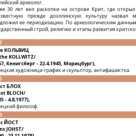
лийский археолог.
ее 30 лет вел раскопки на острове Крит, где открыл
звестную прежде доэллинскую культуру назвал м
дложил ее периодизацию. По археологическим данным
ударственный строй, религию и этапы развития критско
7
те КОЛЬВИЦ
the KOLLWITZ/
67, Кенигсберг - 22.4.1945, Морицбург),
ецкая художница-график и скульптор, антифашистка.
5
ст БЛОХ
nst BLOCH/
5 - 4.8.1977),
ецкий философ.
0
с ЙОСТ
ns JOHST/
0 - 23.11.1978),