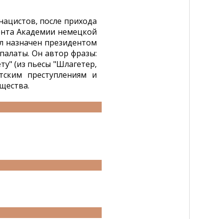
нацистов, после прихода
ента Академии немецкой
ыл назначен президентом
алаты. Он автор фразы:
ету" (из пьесы "Шлагетер,
тским преступлениям и
щества.