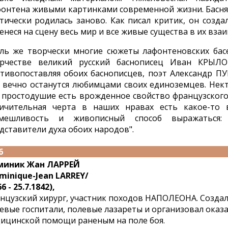
онтена живыми картинками современной жизни. Басня 
тически родилась заново. Как писал критик, он созда
енеся на сцену весь мир и все живые существа в их вза
ль же творчески многие сюжеты лафонтеновских бас
рчестве великий русский баснописец Иван КРЫЛО
тивопоставляя обоих баснописцев, поэт Александр ПУ
 вечно останутся любимцами своих единоземцев. Нект
 простодушие есть врожденное свойство французского
ичительная черта в наших нравах есть какое-то в
смешливость и живописный способ выражаться
дставители духа обоих народов".
6
миник Жан ЛАРРЕЙ
minique-Jean LARREY/
6 - 25.7.1842),
нцузский хирург, участник походов НАПОЛЕОНА. Созда
евые госпитали, полевые лазареты и организовал оказ
ицинской помощи раненым на поле боя.