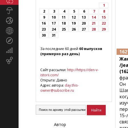
Общество
СМИ
1
Прогноз
2
3
4
5
6
7
8
погоды
9
10
11
12
13
14
15
Спорт
16
17
18
19
20
21
22
23
24
25
26
27
28
29
Страны
30
31
и
Туризм
регионы
За последние 60 дней
60 выпусков
Экономика
162
(примерно раз день)
и
Жа
Email-
финансы
/Je
маркетинг
Сайт рассылки:
http://https://den-v-
(162
istorii.com/
фра
Открыта: Давно
Он 
Адрес автора:
day.this-
Шам
owner@subscribe.ru
ког
изу
пер
15-
свя
Автор