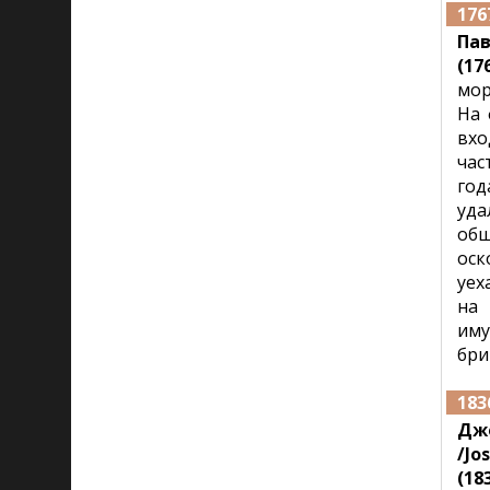
176
Пав
(17
мор
На 
вхо
час
год
уда
общ
оск
уех
на 
иму
бри
183
Дж
/Jo
(183