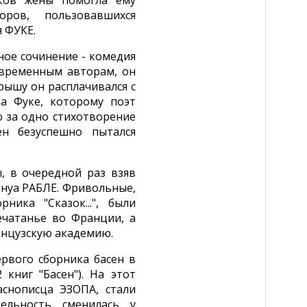
иков жены помогла ему
ров, пользовавшихся
 ФУКЕ.
ное сочинение - комедия
овременным авторам, он
крышу он расплачивался с
а Фуке, которому поэт
ю за одно стихотворение
ен безуспешно пытался
, в очередной раз взяв
нуа РАБЛЕ. Фривольные,
ника "Сказок...", были
ечатанье во Франции, а
анцузскую академию.
рвого сборника басен в
книг "Басен"). На этот
аснописца ЭЗОПА, стали
ельность сменилась у