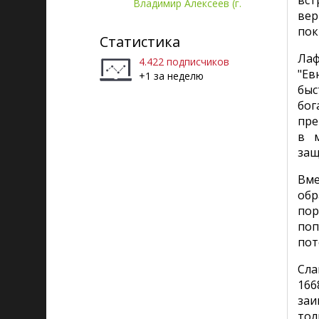
вст
Владимир Алексеев (г.
ве
Рига)
пок
Статистика
Лаф
4.422 подписчиков
"Ев
+1 за неделю
быс
бог
пре
в м
защ
Вме
обр
пор
поп
пот
Сла
166
заи
тол