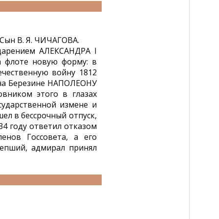
 Сын В. Я. ЧИЧАГОВА.
оцарением АЛЕКСАНДРА I
а флоте новую форму: в
ечественную войну 1812
 на Березине НАПОЛЕОНУ
овником этого в глазах
сударственной измене и
ел в бессрочный отпуск,
834 году ответил отказом
енов Госсовета, а его
лепший, адмирал принял