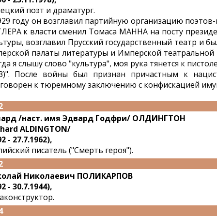
ецкий поэт и драматург.
929 году он возглавил партийную организацию поэтов-
ЛЕРА к власти сменил Томаса МАННА на посту презид
ьтуры, возглавил Прусский государственный театр и б
ерской палаты литературы и Имперской театральной п
гда я слышу слово "культура", моя рука тянется к пистол
3)". После войны был признан причастным к нацис
говорен к тюремному заключению с конфискацией иму
2
ард /наст. имя Эдвард Годфри/ ОЛДИНГТОН
chard ALDINGTON/
2 - 27.7.1962),
лийский писатель ("Смерть героя").
2
колай Николаевич ПОЛИКАРПОВ
2 - 30.7.1944),
аконструктор.
4