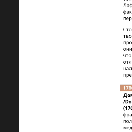
Лаф
фак
пер
Сто
тво
про
они
что
отл
на
пре
176
До
/Do
(176
фра
пол
мед