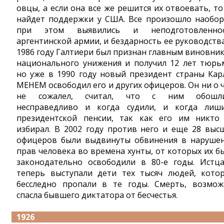
овцы, а если она все же решится их отвоевать, то
найдет поддержки у США. Все произошло наобор
при этом выявились и неподготовленно
аргентинской армии, и бездарность ее руководства
1986 году Галтиери был признан главным виновни
национального унижения и получил 12 лет тюрь
но уже в 1990 году новый президент страны Кар
МЕНЕМ освободил его и других офицеров. Он ни о 
не сожалел, считал, что с ним обошли
несправедливо и когда судили, и когда лиш
президентской пенсии, так как его им никто
избирал. В 2002 году против него и еще 28 выс
офицеров были выдвинуты обвинения в наруше
прав человека во времена хунты, от которых их б
законодательно освободили в 80-е годы. Истц
теперь выступали дети тех тысяч людей, кото
бесследно пропали в те годы. Смерть, возмож
спасла бывшего диктатора от бесчестья.
1926