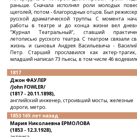
раньше. Сначала исполнял роли молодых пове
щеголей, потом - благородных отцов. Был режиссе
русской драматической труппы. С момента нач
работы в театре и до конца жизни вел днев
"Журнал Театральный", ставший практиче
летописью русского театра. С театром связали с
жизнь и сыновья Андрея Васильевича - Васили
Петр. Старший прославился как актер-трагик
младший написал 73 пьесы, в том числе 46 водевил
1817
Джон ФАУЛЕР
/John FOWLER/
(1817 - 20.11.1898),
английский инженер, строивший мосты, железные
дороги, метро.
1853 165 лет назад
Мария Николаевна ЕРМОЛОВА
(1853 - 12.3.1928),
актриса.