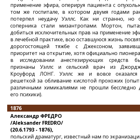
применение эфира, оперируя пациента с опухоль
том же госпитале, в котором двумя годами ра
потерпел неудачу Уэллс. Как ни странно, но 
соперника стали мизантропами. Мортон, пыта
добиться исключительных прав на применение эф
в лечебной практике, всю оставшуюся жизнь посвя
дорогостоящей тяжбе с Джексоном, заявив
приоритет на открытие, хотя официально пионер
в исследовании анестезирующих средств б
признаны Уэллс и сельский врач из Джорд
Кроуфорд ЛОНГ. Уэллс же и вовсе оказался
решеткой за обливание кислотой прохожих (опыт
различными химикалиями не прошли бесследно 
его психики).
1876
Александр ФРЕДРО
/Aleksander FREDRO/
(20.6.1793 - 1876),
польский драматург, известный нам по экранизаци