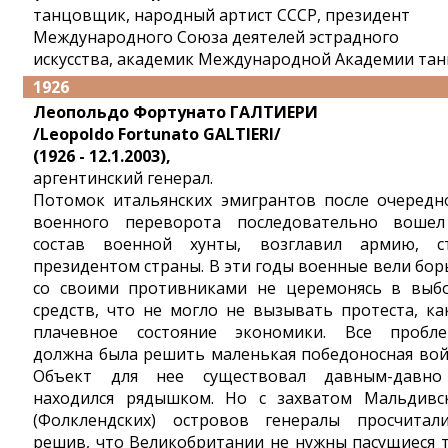
танцовщик, народный артист СССР, президент
Международного Союза деятелей эстрадного
искусства, академик Международной Академии тан
1926
Леопольдо Фортунато ГАЛТИЕРИ
/Leopoldо Fortunato GALTIERI/
(1926 - 12.1.2003),
аргентинский генерал.
Потомок итальянских эмигрантов после очередн
военного переворота последовательно воше
состав военной хунты, возглавил армию, с
президентом страны. В эти годы военные вели бор
со своими противниками не церемонясь в выб
средств, что не могло не вызывать протеста, ка
плачевное состояние экономики. Все пробл
должна была решить маленькая победоносная вой
Объект для нее существовал давным-давн
находился рядышком. Но с захватом Мальдивс
(Фолклендских) островов генералы просчитали
решив, что Великобритании не нужны пасущиеся 