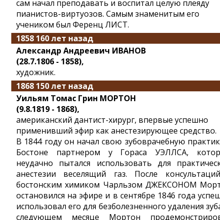
сам начал преподавать и воспитал целую плеяду
пианистов-виртуозов. Самым знаменитым его
учеником был Ференц ЛИСТ.
1858 160 лет назад
Александр Андреевич ИВАНОВ
(28.7.1806 - 1858),
художник.
1868 150 лет назад
Уильям Томас Грин МОРТОН
(9.8.1819 - 1868),
американский дантист-хирург, впервые успешно
применивший эфир как анестезирующее средство.
В 1844 году он начал свою зубоврачебную практик
Бостоне партнером у Гораса УЭЛЛСА, кото
неудачно пытался использовать для практичес
анестезии веселящий газ. После консультаци
бостонским химиком Чарльзом ДЖЕКСОНОМ Мор
остановился на эфире и в сентябре 1846 года успе
использовал его для безболезненного удаления зуба
следующем месяце Мортон продемонстриро