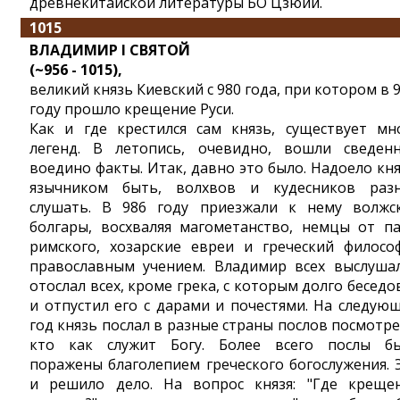
древнекитайской литературы БО Цзюйи.
1015
ВЛАДИМИР I СВЯТОЙ
(~956 - 1015),
великий князь Киевский c 980 года, при котором в 
году прошло крещение Руси.
Как и где крестился сам князь, существует мн
легенд. В летопись, очевидно, вошли сведен
воедино факты. Итак, давно это было. Надоело кн
язычником быть, волхвов и кудесников раз
слушать. В 986 году приезжали к нему волжс
болгары, восхваляя магометанство, немцы от п
римского, хозарские евреи и греческий филосо
православным учением. Владимир всех выслуша
отослал всех, кроме грека, с которым долго беседо
и отпустил его с дарами и почестями. На следую
год князь послал в разные страны послов посмотре
кто как служит Богу. Более всего послы б
поражены благолепием греческого богослужения. 
и решило дело. На вопрос князя: "Где креще