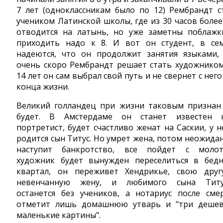
7 лет (одноклассникам было по 12) Рембрандт с
учеником Латинской школы, где из 30 часов более
отводится на латынь, но уже заметны поблажк
приходить надо к 8. И вот он студент, в се
надеются, что он продолжит занятия языками,
очень скоро Рембрандт решает стать художником
14 лет он сам выбрал свой путь и не свернет с него
конца жизни.
Великий голландец при жизни таковым признан
будет. В Амстердаме он станет известен 
портретист, будет счастливо женат на Саскии, у н
родится сын Титус. Но умрет жена, потом неожида
наступит банкротство, все пойдет с молот
художник будет вынужден переселиться в бед
квартал, он переживет Хендрикье, свою друг
невенчанную жену, и любимого сына Титу
останется без учеников, а нотариус после сме
отметит лишь домашнюю утварь и "три деше
маленькие картины".