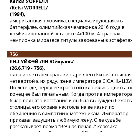
Келси УОРРЕЛЛ
/Kelsi WORRELL/
(1994),
американская пловчиха, специализирующаяся в
баттерфляе, олимпийская чемпионка 2016 года в
комбинированной эстафете 4x100 м, 4-кратная
чемпионка мира (все титулы завоеваны в эстафетах
756
ЯН-ГУЙФЭЙ /ЯН Юйхуань/
(26.6.719 - 756),
одна из четырех красавиц древнего Китая, стоящая
четвертой в их ряду, жена императора СЮАНЬ-ЦЗУ
По легенде, перед ее красотой склонялись цветы, н
конец ее был печальным. Когда против император
было поднято восстание и он был вынужден бежать
столицы, его охрана настояла на ее казни по
обвинению в симпатии к мятежникам. Император
приказал задушить любимую жену. О ее судьбе
рассказывает поэма "Вечная печаль" классика