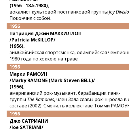
(1956 - 18.5.1980),
вокалист культовой постпанковой группы
Joy Divisi
Покончил с собой.
1956
Патриция Джин МАККИЛЛОП
/Patricia McKILLOP/
(1956),
зимбабвийская спортсменка, олимпийская чемпион
1980 года по хоккею на траве.
1956
Марки РАМОУН
/Marky RAMONE (Mark Steven BELL)/
(1956),
американский рок-музыкант, барабанщик панк-
группы
The Ramones
, член Зала славы рок-н-ролла в 
составе (2002). Сменил в коллективе Томми РАМОУ
1956
Джо САТРИАНИ
/Joe SATRIANI/