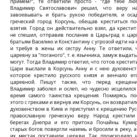
примем?", те ответили просто - "где тебе люб
Владимир Святославович решил, что веру н
завоевывать и брать рукою победителя, и оса
греческий город Корсунь, обещав креститься по
взятия. Город он действительно взял, да крестит
не спешил, отправив послание в Царьград к цар
братьям Василию и Константину с угрозой идти на 
и требуя в жены их сестру Анну. Те ответили, 
царевну за "поганого", т. е. язычника, замуж выдать
могут. Тогда Владимир ответил, что готов крестить
Цари выслали в Корсунь Анну и с нею духовенст
которое крестило русского князя и венчало ег
царевной. Пишут также, что перед крещен
Владимир заболел и ослеп, но чудесно исцелился
время самого таинства крещения. Помирясь по
этого с греками и вернув им Корсунь, он возвратилс
духовенством в Киев и приступил к крещению Рус
православную греческую веру. Народ крестили
берегах Днепра и его притока Почайны. Куми
старых богов повергли наземь и бросили в реку, а
их местах поставили церкви. Так происходило 