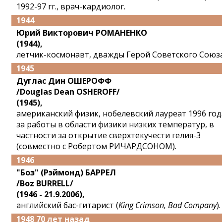
1992-97 гг., врач-кардиолог.
1944
Юрий Викторович РОМАНЕНКО
(1944),
летчик-космонавт, дважды Герой Советского Союза
1945
Дуглас Дин ОШЕРОФФ
/Douglas Dean OSHEROFF/
(1945),
американский физик, нобелевский лауреат 1996 год
за работы в области физики низких температур, в
частности за открытие сверхтекучести гелия-3
(совместно с Робертом РИЧАРДСОНОМ).
1946
"Боз" (Рэймонд) БАРРЕЛ
/Boz BURRELL/
(1946 - 21.9.2006),
английский бас-гитарист (
King Crimson, Bad Company
).
1948 70 лет назад