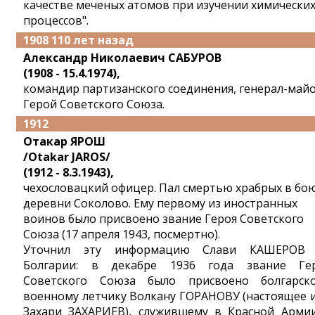
качестве меченых атомов при изучении химически
процессов".
1908 110 лет назад
Александр Николаевич САБУРОВ
(1908 - 15.4.1974),
командир партизанского соединения, генерал-майо
Герой Советского Союза.
1912
Отакар ЯРОШ
/Otakar JAROS/
(1912 - 8.3.1943),
чехословацкий офицер. Пал смертью храбрых в бою
деревни Соколово. Ему первому из иностранных
воинов было присвоено звание Героя Советского
Союза (17 апреля 1943, посмертно).
Уточнил эту информацию Слави КАШЕРОВ
Болгарии: в декабре 1936 года звание Ге
Советского Союза было присвоено болгарск
военному летчику Волкану ГОРАНОВУ (настоящее 
Захари ЗАХАРИЕВ), служившему в Красной Арми