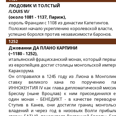
ЛЮДОВИК VI ТОЛСТЫЙ
/LOUIS VI/
(около 1081 - 1137, Париж),
король Франции с 1108 из династии Капетингов.
Положил начало укреплению королевской власти,
успешно боролся против независимости баронов.
1252
Джованни ДА ПЛАНО КАРПИНИ
(~1180 - 1252),
итальянский фрацисканский монах, который перв
из европейцев достиг столицы монгольской импер
Каракорума.
Он отправился в 1245 году из Лиона в Монголи
ставку великого хана по поручению па
ИННОКЕНТИЯ IV как глава дипломатической миссии
Бреслау (ныне Вроцлав) к ним присоединился 
один монах - БЕНЕДИКТ - в качестве переводчи
Ступив в Канев, они достигли границ монгольс
владений и через год в низовьях Волги прибыл