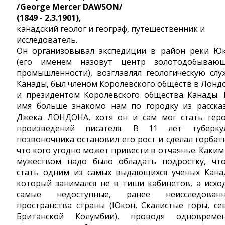
/George Mercer DAWSON/
(1849 - 2.3.1901),
канадский геолог и географ, путешественник и
исследователь.
Он организовывал экспедиции в район реки Ю
(его именем назовут центр золотодобываю
промышленности), возглавлял геологическую слу
Канады, был членом Королевского обществ в Лонд
и президентом Королевского общества Канады. 
имя больше знакомо нам по городку из расска
Джека ЛОНДОНА, хотя он и сам мог стать гер
произведений писателя. В 11 лет туберку
позвоночника остановил его рост и сделал горбат
что кого угодно может привести в отчаянье. Каким
мужеством надо было обладать подростку, чт
стать одним из самых выдающихся ученых Кана
который занимался не в тиши кабинетов, а исхо
самые недоступные, ранее неисследован
пространства страны (Юкон, Скалистые горы, се
Британской Колумбии), проводя одновреме