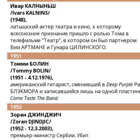
Ивар КАЛНЫНЬШ
/Ivars KALNINS/
(1948),
латышский актер театра и кино, к которому
всесоюзное признание пришло с ролью Тома в
телефильме "Театр", в котором он был партнером
Вии АРТМАНЕ и Гунара ЦИЛИНСКОГО.
1951
Томми БОЛИН
/Tommy BOLIN/
(1951 - 4.12.1976),
американский гитарист, сменивший в
Deep Purple
Ри
БЛЭКМОРА и записавшийся лишь на одной пластин
Come Taste The Band
.
1952
Зоран ДЖИНДЖИЧ
/Zoran DJINDJIC/
(1952 - 12.3.2003),
премьер-министр Сербии. Убит.