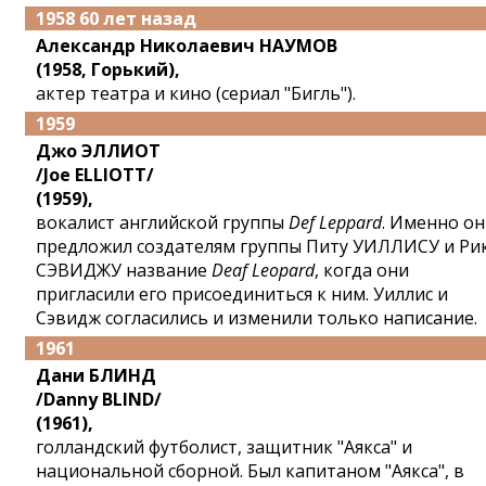
1958 60 лет назад
Александр Николаевич НАУМОВ
(1958, Горький),
актер театра и кино (сериал "Бигль").
1959
Джо ЭЛЛИОТ
/Joe ELLIOTT/
(1959),
вокалист английской группы
Def Leppard
. Именно он
предложил создателям группы Питу УИЛЛИСУ и Ри
СЭВИДЖУ название
Deaf Leopard
, когда они
пригласили его присоединиться к ним. Уиллис и
Сэвидж согласились и изменили только написание.
1961
Дани БЛИНД
/Danny BLIND/
(1961),
голландский футболист, защитник "Аякса" и
национальной сборной. Был капитаном "Аякса", в