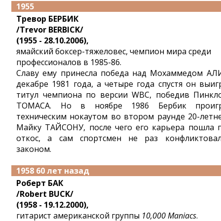
1955
Тревор БЕРБИК
/Trevor BERBICK/
(1955 - 28.10.2006),
ямайский боксер-тяжеловес, чемпион мира среди
профессионалов в 1985-86.
Славу ему принесла победа над Мохаммедом АЛ
декабре 1981 года, а четыре года спустя он выиг
титул чемпиона по версии WBC, победив Пинкл
ТОМАСА. Но в ноябре 1986 Бербик проиг
техническим нокаутом во втором раунде 20-летн
Майку ТАЙСОНУ, после чего его карьера пошла 
откос, а сам спортсмен не раз конфликтова
законом.
1958 60 лет назад
Роберт БАК
/Robert BUCK/
(1958 - 19.12.2000),
гитарист американской группы
10,000 Maniacs
.