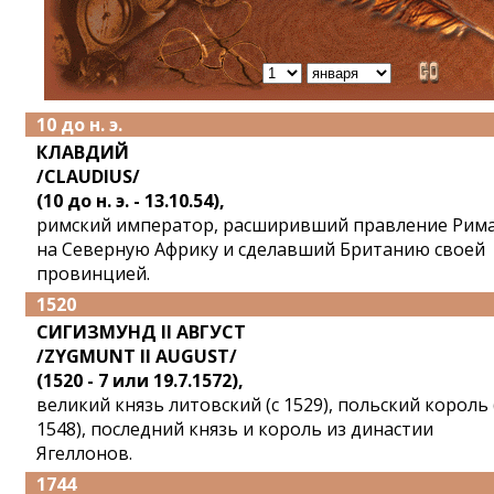
10 до н. э.
КЛАВДИЙ
/CLAUDIUS/
(10 до н. э. - 13.10.54),
римский император, расширивший правление Рим
на Северную Африку и сделавший Британию своей
провинцией.
1520
СИГИЗМУНД II АВГУСТ
/ZYGMUNT II AUGUST/
(1520 - 7 или 19.7.1572),
великий князь литовский (с 1529), польский король 
1548), последний князь и король из династии
Ягеллонов.
1744