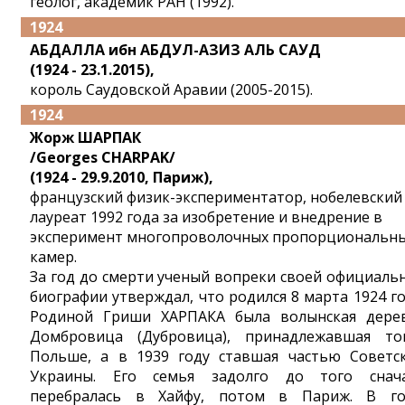
геолог, академик РАН (1992).
1924
АБДАЛЛА ибн АБДУЛ-АЗИЗ АЛЬ САУД
(1924 - 23.1.2015),
король Саудовской Аравии (2005-2015).
1924
Жорж ШАРПАК
/Georges CHARPAK/
(1924 - 29.9.2010, Париж),
французский физик-экспериментатор, нобелевский
лауреат 1992 года за изобретение и внедрение в
эксперимент многопроволочных пропорциональн
камер.
За год до смерти ученый вопреки своей официаль
биографии утверждал, что родился 8 марта 1924 го
Родиной Гриши ХАРПАКА была волынская дере
Домбровица (Дубровица), принадлежавшая то
Польше, а в 1939 году ставшая частью Советс
Украины. Его семья задолго до того снач
перебралась в Хайфу, потом в Париж. В г