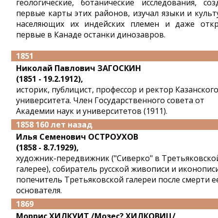
геологические, ботанические исследования, соз
первые карты этих районов, изучал языки и культ
населяющих их индейских племен и даже отк
первые в Канаде останки динозавров.
1851
Николай Павлович ЗАГОСКИН
(1851 - 19.2.1912),
историк, публицист, профессор и ректор Казанског
университета. Член Государственного совета от
Академии наук и университетов (1911).
1858 160 лет назад
Илья Семенович ОСТРОУХОВ
(1858 - 8.7.1929),
художник-передвижник ("Сиверко" в Третьяковско
галерее), собиратель русской живописи и иконописи
попечитель Третьяковской галереи после смерти е
основателя.
1869
Моррис ХИЛКУИТ /Мозес? ХИЛКОВИЦ/