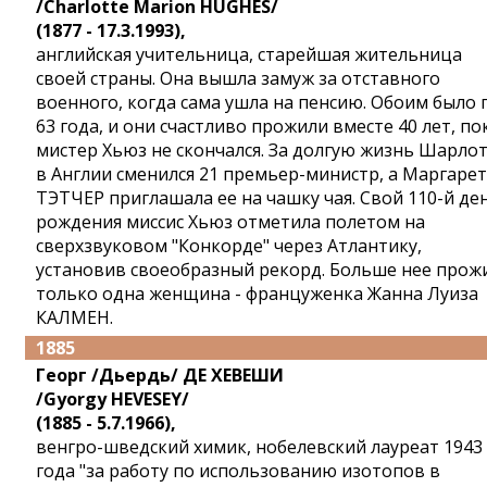
/Charlotte Marion HUGHES/
(1877 - 17.3.1993),
английская учительница, старейшая жительница
своей страны. Она вышла замуж за отставного
военного, когда сама ушла на пенсию. Обоим было 
63 года, и они счастливо прожили вместе 40 лет, по
мистер Хьюз не скончался. За долгую жизнь Шарло
в Англии сменился 21 премьер-министр, а Маргарет
ТЭТЧЕР приглашала ее на чашку чая. Свой 110-й де
рождения миссис Хьюз отметила полетом на
сверхзвуковом "Конкорде" через Атлантику,
установив своеобразный рекорд. Больше нее прож
только одна женщина - француженка Жанна Луиза
КАЛМЕН.
1885
Георг /Дьердь/ ДЕ ХЕВЕШИ
/Gyorgy HEVESEY/
(1885 - 5.7.1966),
венгро-шведский химик, нобелевский лауреат 1943
года "за работу по использованию изотопов в