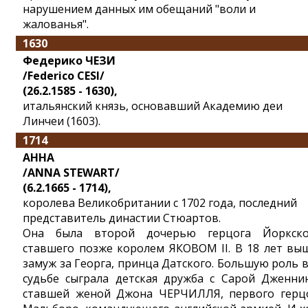
нарушением данных им обещаний "воли и
жалованья".
1630
Федерико ЧЕЗИ
/Federico CESI/
(26.2.1585 - 1630),
итальянский князь, основавший Академию деи
Линчеи (1603).
1714
АННА
/ANNA STEWART/
(6.2.1665 - 1714),
королева Великобритании с 1702 года, последний
представитель династии Стюартов.
Она была второй дочерью герцога Йоркско
ставшего позже королем ЯКОВОМ II. В 18 лет вы
замуж за Георга, принца Датского. Большую роль в
судьбе сыграла детская дружба с Сарой Дженнин
ставшей женой Джона ЧЕРЧИЛЛЯ, первого герц