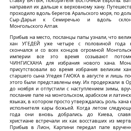
ставку БАТЫЯ, покорителя Восточной Европы. Ба
направил их дальше к верховному хану. Путешест
проходило вдоль берегов Аральского моря, по дол
Сыр-Дарьи к Семиречью и вдоль склон
Монгольского Алтая.
Прибыв на место, посланцы папы узнали, что вели
хан УГЕДЕЙ уже четыре с половиной года 
скончался и со всех концов огромной Монгольс
империи все это время созывают потом
ЧИНГИСХАНА для избрания нового хана. Мон
присутствовали во время избрания великим ха
старшего сына Угедея ГАЮКА в августе и лишь по
этого были представлены ему. Их продержали в О
до ноября и отпустили с наступлением зимы, вру
послание папе на монгольском, арабском и латинс
языках, в котором просто утверждалась роль хана 
исполнителя кары божьей. Когда летом следующ
года они вновь добрались до Киева, славя
христиане встречали их как восставших из мертв
Прибыв в Лион, Карпини передал папе вручен