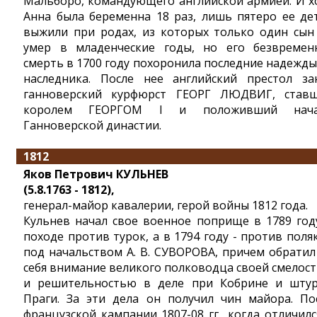
Мальборо, командующего английской армией. И х
Анна была беременна 18 раз, лишь пятеро ее де
выжили при родах, из которых только один сын
умер в младенческие годы, но его безвремен
смерть в 1700 году похоронила последние надежды
наследника. После нее английский престол за
ганноверский курфюрст ГЕОРГ ЛЮДВИГ, став
королем ГЕОРГОМ I и положивший нача
Ганноверской династии.
1812
Яков Петрович КУЛЬНЕВ
(5.8.1763 - 1812),
генерал-майор кавалерии, герой войны 1812 года.
Кульнев начал свое военное поприще в 1789 год
походе против турок, а в 1794 году - против поля
под начальством А. В. СУВОРОВА, причем обратил
себя внимание великого полководца своей смелос
и решительностью в деле при Кобрине и шту
Праги. За эти дела он получил чин майора. По
французской кампании 1807-08 гг., когда отличилс