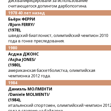
дисквалифицировали за использование
считающегося допингом дарбопоэтина.
1978 40 лет назад
Бьёрн ФЕРРИ
/Bjorn FERRY/
(1978),
шведский биатлонист, олимпийский чемпион 2010
года в гонке преследования.
1980
Асджа ДЖОНС
/Asjha JONES/
(1980),
американская баскетболистка, олимпийская
чемпионка 2012 года.
1984
Даниэль МОЛМЕНТИ
/Daniele MOLMENTI/
(1984),
итальянский спортсмен, олимпийский чемпион 201
года в слаломе на байдарке.