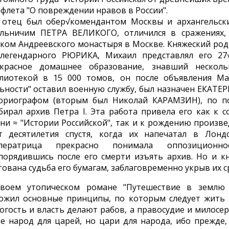
флета "О повреждении нравов в России".
 отец был обер√комендантом Москвы и архангельск
льничим ПЕТРА ВЕЛИКОГО, отличился в сражениях,
ком Андреевского монастыря в Москве. Княжеский род
легендарного РЮРИКА, Михаил представлял его 27
красное домашнее образование, знавший несколь
лиотекой в 15 000 томов, он после объявления Ма
ьности" оставил военную службу, был назначен ЕКАТЕ
ориографом (вторым был Николай КАРАМЗИН), по 
бирал архив Петра I. Эта работа привела его как к 
ни ≈ "Истории Российской", так и к рождению произв
т десятилетия спустя, когда их напечатал в Лонд
ператрица прекрасно понимала оппозиционно
порядившись после его смерти изъять архив. Но и кн
тована судьба его бумагам, заблаговременно укрыв их 
воем утопическом романе "Путешествие в землю
ожил основные принципы, по которым следует жить го
огость и власть делают рабов, а правосудие и милосе
Не народ для царей, но цари для народа, ибо прежде