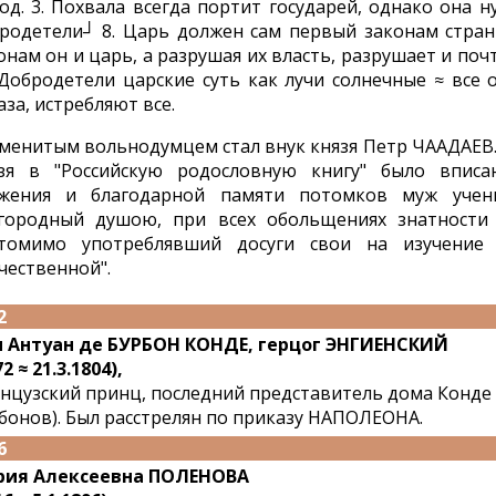
од. 3. Похвала всегда портит государей, однако она 
родетели┘ 8. Царь должен сам первый законам стран
онам он и царь, а разрушая их власть, разрушает и по
 Добродетели царские суть как лучи солнечные ≈ все 
аза, истребляют все.
менитым вольнодумцем стал внук князя Петр ЧААДАЕВ.
зя в "Российскую родословную книгу" было вписан
жения и благодарной памяти потомков муж учен
городный душою, при всех обольщениях знатности 
томимо употреблявший досуги свои на изучение 
чественной".
2
 Антуан де БУРБОН КОНДЕ, герцог ЭНГИЕНСКИЙ
2 ≈ 21.3.1804),
нцузский принц, последний представитель дома Конде
бонов). Был расстрелян по приказу НАПОЛЕОНА.
6
рия Алексеевна ПОЛЕНОВА