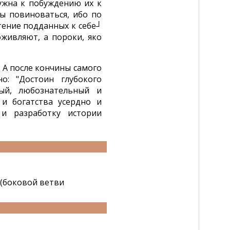
нужна к побуждению их к
ы повиноваться, ибо по
чтение подданных к себе┘
оживляют, а пороки, яко
 А после кончины самого
о: "Достоин глубокого
ый, любознательный и
и богатства усердно и
и разработку истории
 (боковой ветви