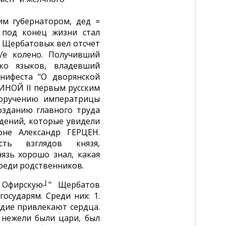
им губернатором, дед ≈
 под конец жизни стал
 Щербатовых вел отсчет
√е колено. Получивший
ко языков, владевший
нифеста "О дворянской
РИНОЙ II первым русским
поручению императрицы
созданию главного труда
едений, которые увидели
оне Александр ГЕРЦЕН.
сть взглядов князя,
язь хорошо знал, какая
среди родственников.
 Офирскую┘" Щербатов
сударям. Среди них: 1.
рдие привлекают сердца.
, нежели были цари, был