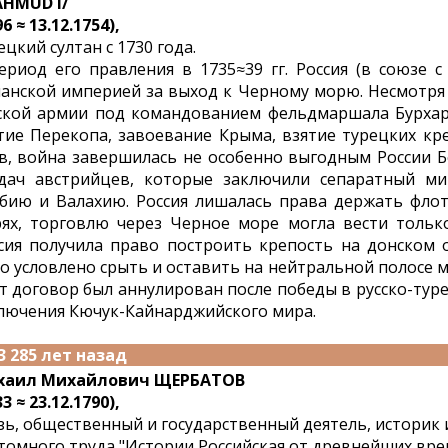
HMUD I/
6 ≈ 13.12.1754),
ецкий султан с 1730 года.
ериод его правления в 1735≈39 гг. Россия (в союзе с
анской империей за выход к Черному морю. Несмотря 
ской армии под командованием фельдмаршала Бурха
тие Перекопа, завоевание Крыма, взятие турецких кр
в, война завершилась не особенно выгодным России Б
дач австрийцев, которые заключили сепаратный ми
бию и Валахию. Россия лишалась права держать фло
ях, торговлю через Черное море могла вести только
сия получила право построить крепость на донском о
о условлено срыть и оставить на нейтральной полосе м
т договор был аннулирован после победы в русско-туре
лючения Кючук-Кайнарджийского мира.
3 285 лет назад
хаил Михайлович ЩЕРБАТОВ
3 ≈ 23.12.1790),
зь, общественный и государственный деятель, историк 
томного труда "Истории Российская от древнейших вре