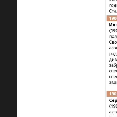
год
Ста
190
Иль
(190
пол
Сво
асо
рад
ди
за
спе
спе
зва
190
Се
(190
акт