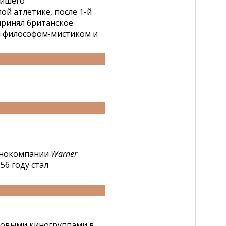
ейшего
ой атлетике, после 1-й
принял британское
л философом-мистиком и
кинокомпании
Warner
56 году стал
товыми киногруппами в