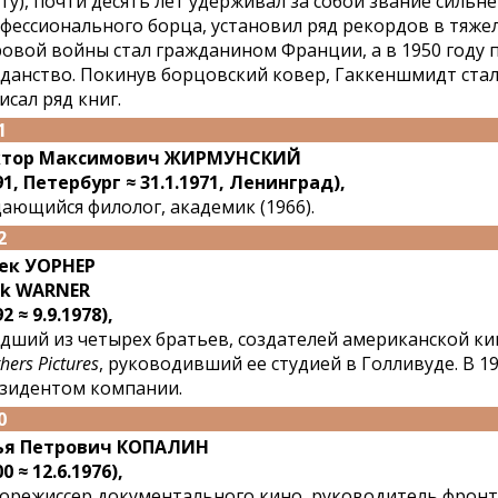
ту), почти десять лет удерживал за собой звание сильн
фессионального борца, установил ряд рекордов в тяжел
овой войны стал гражданином Франции, а в 1950 году 
данство. Покинув борцовский ковер, Гаккеншмидт ста
исал ряд книг.
1
ктор Максимович ЖИРМУНСКИЙ
91, Петербург ≈ 31.1.1971, Ленинград),
ающийся филолог, академик (1966).
2
ек УОРНЕР
ck WARNER
2 ≈ 9.9.1978),
дший из четырех братьев, создателей американской 
hers Pictures
, руководивший ее студией в Голливуде. В 19
зидентом компании.
0
ья Петрович КОПАЛИН
0 ≈ 12.6.1976),
орежиссер документального кино, руководитель фрон