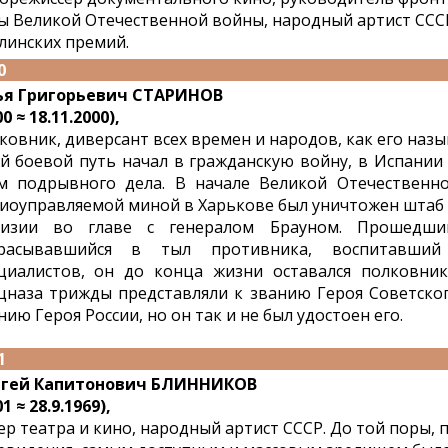
ы Великой Отечественной войны, народный артист СССР 
линских премий.
0
я Григорьевич СТАРИНОВ
0 ≈ 18.11.2000),
ковник, диверсант всех времен и народов, как его назы
й боевой путь начал в гражданскую войну, в Испании
м подрывного дела. В начале Великой Отечественн
иоуправляемой миной в Харькове был уничтожен штаб 
визии во главе с генералом Брауном. Прошедши
брасывавшийся в тыл противника, воспитавши
циалистов, он до конца жизни оставался полковник
цназа трижды представляли к званию Героя Советско
нию Героя России, но он так и не был удостоен его.
1
ргей Капитонович БЛИННИКОВ
1 ≈ 28.9.1969),
ер театра и кино, народный артист СССР. До той поры, п