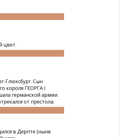
й цвет.
г-Глюксбург. Сын
о короля ГЕОРГА I
шала германской армии.
трекался от престола.
ился в Дерпте (ныне