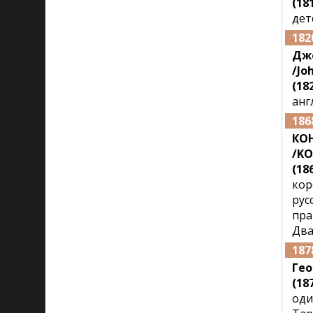
(181
дет
182
Дж
/Jo
(182
анг
186
КО
/KO
(18
кор
рус
пра
Два
187
Ге
(187
оди