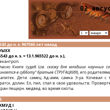
02 авгу
543 до н. э. 967560 лет назад
УЫХХ
543 до н. э. ≈ 13.1.965522 до н. э.),
екантроп.
ласно Книге судеб (
см. сказку для младших научных с
инается в субботу" братьев СТРУГАЦКИХ
), его родителя
апитек. Дети: самец Ад-амм, самка Э-уа. Кочевал с
ратск. долин. Ел, пил, спал в свое удовольств. Провер
ран пещерн. медвед. во время охоты.
6
ХМУД I