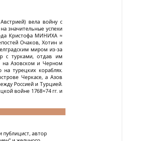
 Австрией) вела войну с
на значительные успехи
рда Кристофа МИНИХА ≈
епостей Очаков, Хотин и
елградским миром из-за
р с турками, отдав им
т на Азовском и Черном
 на турецких кораблях.
строве Черкасе, а Азов
ежду Россией и Турцией.
цкой войне 1768≈74 гг. и
и публицист, автор
мен" и желчного