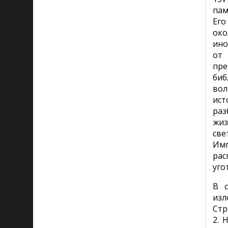
пам
Его
око
ино
от 
пре
биб
вол
ист
раз
жиз
све
Им
рас
уго
В с
изл
Стр
2. 