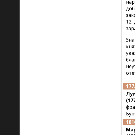
нар
доб
зак
12.
зар
Зна
кня
ува
бла
неу
оте
177
Луи
(177
фра
Бур
181
Ма