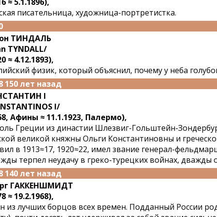
6 ≈ 5.1.1896),
ская писательница, художница-портретистка.
0
он ТИНДАЛЬ
hn TYNDALL/
0 ≈ 4.12.1893),
лийский физик, который объяснил, почему у неба голубо
8 150 лет назад
НСТАНТИН I
NSTANTINOS I/
68, Афины ≈ 11.1.1923, Палермо),
оль Греции из династии Шлезвиг-Гольштейн-Зондербур
ской великой княжны Ольги Константиновны и греческог
вил в 1913≈17, 1920≈22, имел звание генерал-фельдмар
жды терпел неудачу в греко-турецких войнах, дважды о
8 140 лет назад
орг ГАККЕНШМИДТ
8 ≈ 19.2.1968),
н из лучших борцов всех времен. Подданный России род