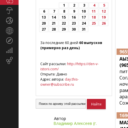
Общество
СМИ
1
2
3
4
5
Прогноз
6
7
8
9
10
11
12
погоды
13
14
15
16
17
18
19
Спорт
20
21
22
23
24
25
26
27
28
29
30
31
Страны
и
Туризм
регионы
За последние 60 дней
60 выпусков
(примерно раз день)
Экономика
965
и
АЫ
Email-
финансы
Сайт рассылки:
http://https://den-v-
(965
маркетинг
istorii.com/
пит
Открыта: Давно
Сог
Адрес автора:
day.this-
нач
owner@subscribe.ru
рам
ара
Сож
169
Автор
МА
Владимир Алексеев (г.