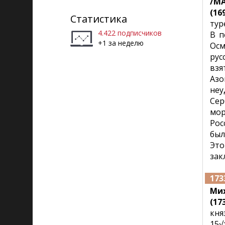
/MA
Рига)
(169
Статистика
тур
4.422 подписчиков
В п
+1 за неделю
Осм
рус
взя
Азо
неу
Сер
мор
Рос
был
Это
зак
173
Ми
(173
кня
15√