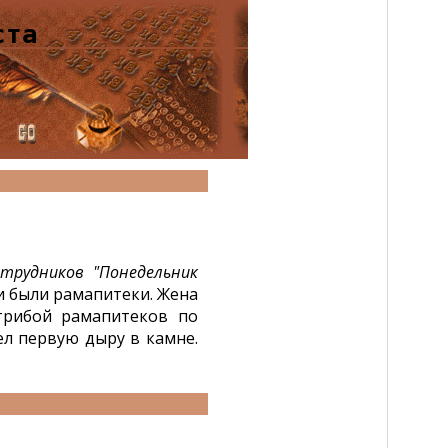
ста
отрудников "Понедельник
ми были рамапитеки. Жена
 трибой рамапитеков по
тел первую дыру в камне.