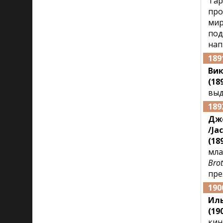
Тар
про
мир
под
нап
189
Ви
(18
выд
189
Дж
/Ja
(189
мла
Brot
пре
190
Ил
(190
кин