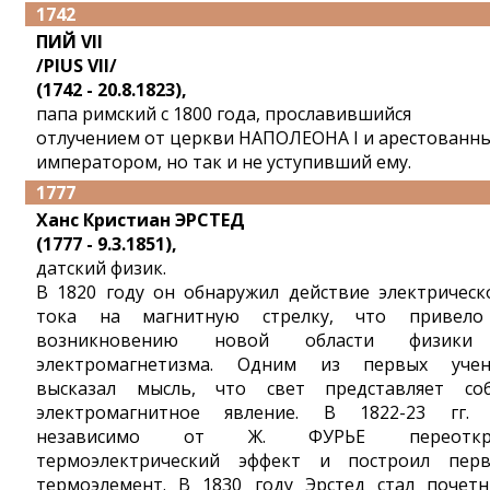
1742
ПИЙ VII
/PIUS VII/
(1742 - 20.8.1823),
папа римский с 1800 года, прославившийся
отлучением от церкви НАПОЛЕОНА I и арестованн
императором, но так и не уступивший ему.
1777
Ханс Кристиан ЭРСТЕД
(1777 - 9.3.1851),
датский физик.
В 1820 году он обнаружил действие электрическ
тока на магнитную стрелку, что привел
возникновению новой области физики
электромагнетизма. Одним из первых уче
высказал мысль, что свет представляет со
электромагнитное явление. В 1822-23 гг.
независимо от Ж. ФУРЬЕ переоткр
термоэлектрический эффект и построил пер
термоэлемент. В 1830 году Эрстед стал почет