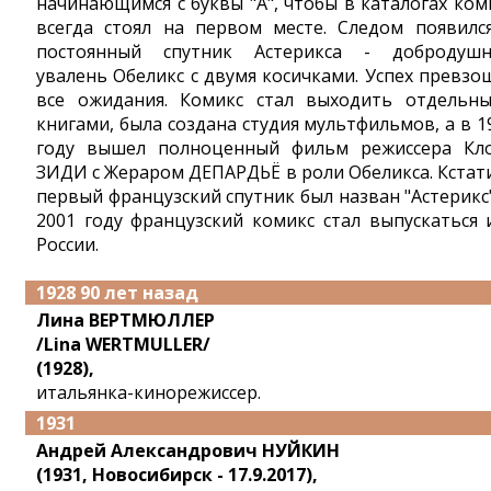
начинающимся с буквы "А", чтобы в каталогах ком
всегда стоял на первом месте. Следом появилс
постоянный спутник Астерикса - добродуш
увалень Обеликс с двумя косичками. Успех превзо
все ожидания. Комикс стал выходить отдельн
книгами, была создана студия мультфильмов, а в 1
году вышел полноценный фильм режиссера Кл
ЗИДИ с Жераром ДЕПАРДЬЁ в роли Обеликса. Кстати
первый французский спутник был назван "Астерикс"
2001 году французский комикс стал выпускаться 
России.
1928 90 лет назад
Лина ВЕРТМЮЛЛЕР
/Lina WERTMULLER/
(1928),
итальянка-кинорежиссер.
1931
Андрей Александрович НУЙКИН
(1931, Новосибирск - 17.9.2017),