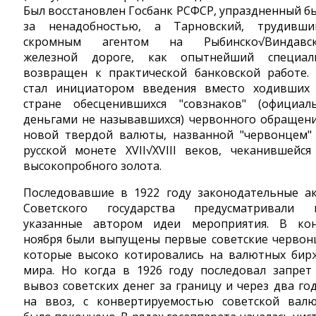
Был восстановлен Госбанк РСФСР, упраздненный б
за ненадобностью, а Тарновский, трудивши
скромным агентом на Рыбинско√Виндавс
железной дороге, как опытнейший специал
возвращен к практической банковской работе.
стал инициатором введения вместо ходивших
стране обесценившихся "совзнаков" (официал
деньгами не называвшихся) червонного обращени
новой твердой валюты, названной "червонцем"
русской монете XVII√XVIII веков, чеканившейся
высокопробного золота.
Последовавшие в 1922 году законодательные а
Советского государства предусматривали 
указанные автором идеи мероприятия. В ко
ноября были выпущены первые советские червон
которые высоко котировались на валютных бир
мира. Но когда в 1926 году последовал запрет
вывоз советских денег за границу и через два год
на ввоз, с конвертируемостью советской вал