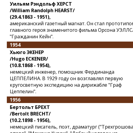
Уильям Рэндольф ХЕРСТ
/William Randolph HEARST/
(29.4.1863 - 1951),
американский газетный магнат. Он стал прототипо
главного героя знаменитого фильма Орсона УЭЛЛС
"Гражданин Кейн".
1954
Хьюго ЭКЕНЕР
/Hugo ECKENER/
(10.8.1868 - 1954),
немецкий инженер, помощник Фердинанда
ЦЕППЕЛИНА. В 1929 году он возглавлял первую
кругосветную экспедицию на дирижабле "Граф
Цеппелин".
1956
Бертольт БРЕХТ
/Bertolt BRECHT/
(10.2.1898 - 1956),
немецкий писатель, поэт, драматург ("Трехгрошов