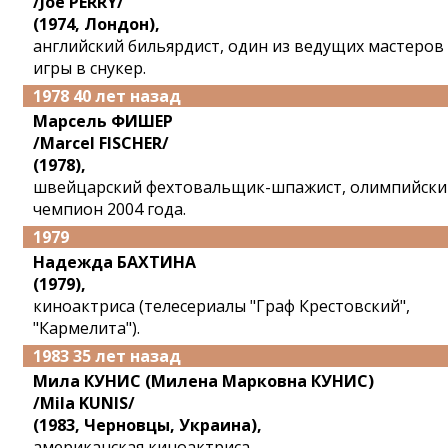
/Joe PERRY/
(1974, Лондон),
английский бильярдист, один из ведущих мастеров
игры в снукер.
1978 40 лет назад
Марсель ФИШЕР
/Marcel FISCHER/
(1978),
швейцарский фехтовальщик-шпажист, олимпийски
чемпион 2004 года.
1979
Надежда БАХТИНА
(1979),
киноактриса (телесериалы "Граф Крестовский",
"Кармелита").
1983 35 лет назад
Мила КУНИС (Милена Марковна КУНИС)
/Mila KUNIS/
(1983, Черновцы, Украина),
американская киноактриса.