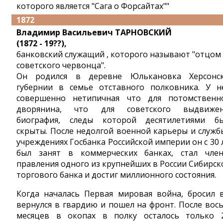
которого является "Сага о Форсайтах""
1872
Владимир Васильевич ТАРНОВСКИЙ
(1872 - 19??),
банковский служащий , которого называют "отцом
советского червонца".
Он родился в деревне Юлькановка Херсонс
губернии в семье отставного полковника. У н
совершенно нетипичная что для потомственн
дворянина, что для советского выдвиже
биография, следы которой десятилетиями б
скрыты. После недолгой военной карьеры и служб
учреждениях Госбанка Российской империи он с 30 
был занят в коммерческих банках, стал чле
правления одного из крупнейших в России Сибирск
торгового банка и достиг миллионного состояния.
Когда началась Первая мировая война, бросил в
вернулся в гвардию и пошел на фронт. После вос
месяцев в окопах в полку осталось только 