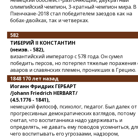
немецкий бобслеист-разгоняющий, двукратный
олимпийский чемпион, 3-кратный чемпион мира. В
Пхенчхане-2018 стал победителем заездов как на
бобах-двойках, так и четверках.
582
ТИБЕРИЙ II КОНСТАНТИН
(неизв. - 582),
византийский император с 578 года. Он сумел
победить персов, но потерпел тяжелые поражения 
аваров и славянских племен, проникших в Грецию.
1848 170 лет назад
Иоганн Фридрих ГЕРБАРТ
/Johann Friedrich HERBART/
(4.5.1776 - 1841),
немецкий философ, психолог, педагог. Был далек от
прогрессивных демократических взглядов, потому
считал, что воспитанника надо удерживать и
определять, не давать ему поводов усомниться, дл
чего воспитывать его угрозаами, надзором,