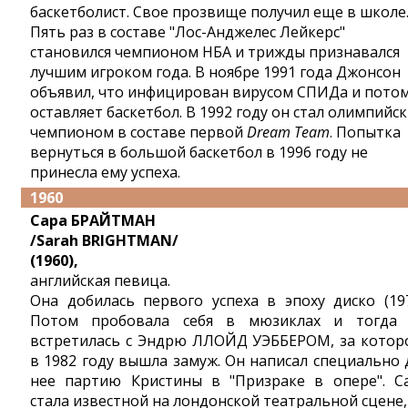
баскетболист. Свое прозвище получил еще в школе
Пять раз в составе "Лос-Анджелес Лейкерс"
становился чемпионом НБА и трижды признавался
лучшим игроком года. В ноябре 1991 года Джонсон
объявил, что инфицирован вирусом СПИДа и пото
оставляет баскетбол. В 1992 году он стал олимпийс
чемпионом в составе первой
Dream Team
. Попытка
вернуться в большой баскетбол в 1996 году не
принесла ему успеха.
1960
Сара БРАЙТМАН
/Sarah BRIGHTMAN/
(1960),
английская певица.
Она добилась первого успеха в эпоху диско (197
Потом пробовала себя в мюзиклах и тогда
встретилась с Эндрю ЛЛОЙД УЭББЕРОМ, за котор
в 1982 году вышла замуж. Он написал специально 
нее партию Кристины в "Призраке в опере". С
стала известной на лондонской театральной сцене,