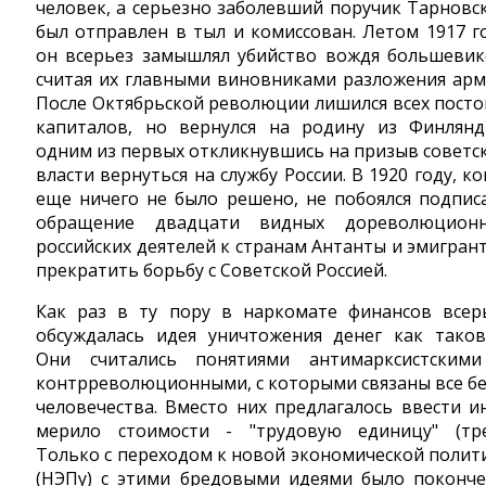
человек, а серьезно заболевший поручик Тарновс
был отправлен в тыл и комиссован. Летом 1917 г
он всерьез замышлял убийство вождя большевик
считая их главными виновниками разложения арм
После Октябрьской революции лишился всех посто
капиталов, но вернулся на родину из Финлянд
одним из первых откликнувшись на призыв советс
власти вернуться на службу России. В 1920 году, ко
еще ничего не было решено, не побоялся подпис
обращение двадцати видных дореволюцион
российских деятелей к странам Антанты и эмигран
прекратить борьбу с Советской Россией.
Как раз в ту пору в наркомате финансов всер
обсуждалась идея уничтожения денег как таков
Они считались понятиями антимарксистcким
контрреволюционными, с которыми связаны все б
человечества. Вместо них предлагалось ввести и
мерило стоимости - "трудовую единицу" (тре
Только с переходом к новой экономической полит
(НЭПу) с этими бредовыми идеями было поконче