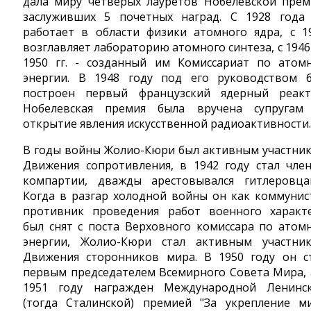
дала миру четверых лауретов Нобелевской прем
заслуживших 5 почетных наград. С 1928 года
работает в области физики атомного ядра, с 1
возглавляет лабораторию атомного синтеза, с 1946
1950 гг. - созданный им Комиссариат по атом
энергии. В 1948 году под его руководством 
построен первый французский ядерный реакт
Нобелевская премия была вручена супругам
открытие явления искусственной радиоактивности.
В годы войны Жолио-Кюри был активным участни
Движения сопротивления, в 1942 году стал чле
компартии, дважды арестовывался гитлеровца
Когда в разгар холодной войны он как коммунис
противник проведения работ военного характ
был снят с поста Верховного комиссара по атом
энергии, Жолио-Кюри стал активным участни
Движения сторонников мира. В 1950 году он с
первым председателем Всемирного Совета Мира, 
1951 году награжден Международной Ленинс
(тогда Сталинской) премией "За укрепление м