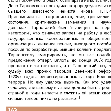
было покончено. В рядах госаппарата началась чист
Дело Тарновского проходило под председательст
бывшего известного чекиста Якова ПЕТЕР
Припомнили все: соцпроисхождение, три милли
состояния, критические замечания в науч
докладах. Тарновский был "вычищен по пер
категории", что означало запрет на работу в лю
государственных, кооперативных и обществен
организациях, лишение пенсии, выходного пособи
пособия по безработице. Бывшие коллеги предлаг
Тарновскому эмигрировать, но он все подоб
предложения отверг. Вплоть до конца 90√х го
прошлого века считалось, что Тарновский разде
судьбу всех прочих творцов денежной рефо
1920√х годов, репрессированных в годы Больш
террора. Но ему удалось выжить. Как это удал
человеку, считавшему высшим долгом быть с род
страной в годы напасти и служить ей всеми сво
силами, теперь никто не расскажет┘
1875