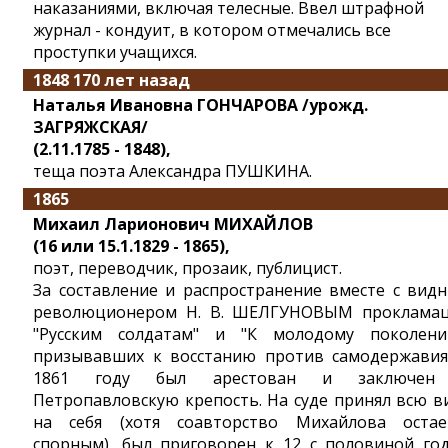
наказаниями, включая телесные. Ввел штрафной
журнал - кондуит, в котором отмечались все
проступки учащихся.
1848 170 лет назад
Наталья Ивановна ГОНЧАРОВА /урожд.
ЗАГРЯЖСКАЯ/
(2.11.1785 - 1848),
теща поэта Александра ПУШКИНА.
1865
Михаил Ларионович МИХАЙЛОВ
(16 или 15.1.1829 - 1865),
поэт, переводчик, прозаик, публицист.
За составление и распространение вместе с вид
революционером Н. В. ШЕЛГУНОВЫМ проклама
"Русским солдатам" и "К молодому поколени
призывавших к восстанию против самодержавия
1861 году был арестован и заключен
Петропавловскую крепость. На суде принял всю в
на себя (хотя соавторство Михайлова остае
спорным), был приговорен к 12 с половиной го