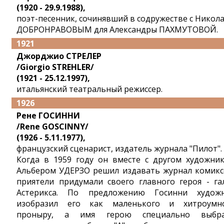
(1920 - 29.9.1988),
поэт-песенник, сочинявший в содружестве с Никол
ДОБРОНРАВОВЫМ для Александры ПАХМУТОВОЙ.
1921
Джорджио СТРЕЛЕР
/Giorgio STREHLER/
(1921 - 25.12.1997),
итальянский театральный режиссер.
1926
Рене ГОCИННИ
/Rene GOSCINNY/
(1926 - 5.11.1977),
французский сценарист, издатель журнала "Пилот".
Когда в 1959 году он вместе с другом художни
Альбером УДЕРЗО решил издавать журнал комикс
приятели придумали своего главного героя - га
Астерикса. По предложению Госинни худож
изобразил его как маленького и хитроумн
проныру, а имя герою специально выбр