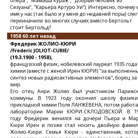
опера", "Мамаша Кураж", "Добрый человек из
Сезуана", "Карьера Артуро Уи"). Интересно, почему 
имя у нас (так было и у меня до недавней поры) слег
переиначили: во многих случаях вместо Бертольт
стоит Бертольд?
1958 60 лет назад
Фредерик ЖОЛИО-КЮРИ
/Frederic JOLIOT-CURIE/
(19.3.1900 - 1958),
французский физик, нобелевский лауреат 1935 года
химии (вместе с женой Ирен КЮРИ) "за выполненн
синтез новых радиоактивных элементов", борец за
мир.
Его отец Анри Жолио был участником Парижс
коммуны. В 1923 году окончил школу физик
прикладной химии Поля ЛАНЖЕВЕНА, потом работа
лаборатории Марии КЮРИ-СКЛОДОВСКОЙ. В 1
году Фредерик женился на дочери Пьера и Ма
Кюри Ирен и позже стал носить двойную фами
Жолио-Кюри. Семья Кюри - единственная, кото