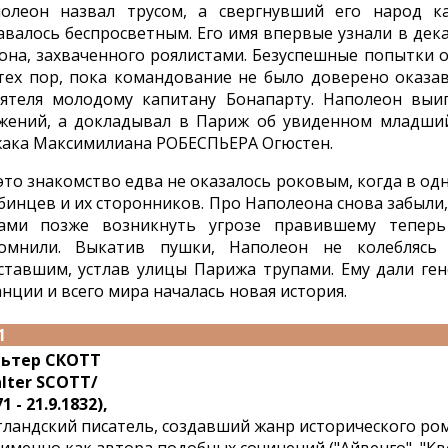
олеон назвал трусом, а свергнувший его народ ка
авалось беспросветным. Его имя впервые узнали в дека
она, захваченного роялистами. Безуспешные попытки 
тех пор, пока командование не было доверено оказав
ятеля молодому капитану Бонапарту. Наполеон выи
жений, а докладывал в Париж об увиденном младши
ака Максимилиана РOБЕСПЬЕРА Огюстен.
это знакомство едва не оказалось роковым, когда в од
бинцев и их сторонников. Про Наполеона снова забыли,
ами позже возникнуть угрозе правившему теперь
омнили. Выкатив пушки, Наполеон не колеблясь 
ставшим, устлав улицы Парижа трупами. Ему дали ген
нции и всего мира началась новая история.
1
ьтер СКОТТ
lter SCOTT/
1 - 21.9.1832),
ландский писатель, создавший жанр исторического ром