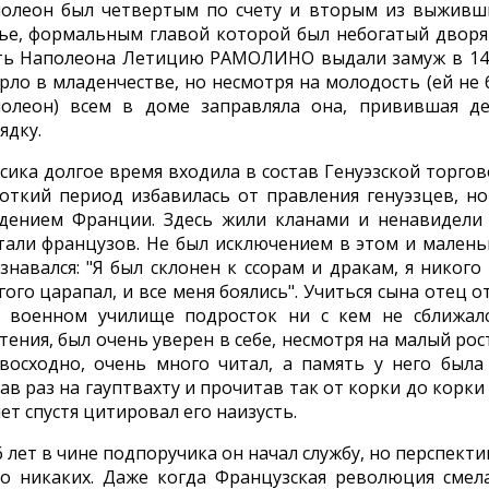
олеон был четвертым по счету и вторым из выживш
ье, формальным главой которой был небогатый двор
ь Наполеона Летицию РАМОЛИНО выдали замуж в 14 л
рло в младенчестве, но несмотря на молодость (ей не 
олеон) всем в доме заправляла она, привившая д
ядку.
сика долгое время входила в состав Генуэзской торгов
откий период избавилась от правления генуэзцев, но
дением Франции. Здесь жили кланами и ненавидели
тали французов. Не был исключением в этом и малень
знавался: "Я был склонен к ссорам и дракам, я никого 
гого царапал, и все меня боялись". Учиться сына отец
 военном училище подросток ни с кем не сближалс
тения, был очень уверен в себе, несмотря на малый рост
восходно, очень много читал, а память у него была 
ав раз на гауптвахту и прочитав так от корки до корки
лет спустя цитировал его наизусть.
6 лет в чине подпоручика он начал службу, но перспект
о никаких. Даже когда Французская революция смел