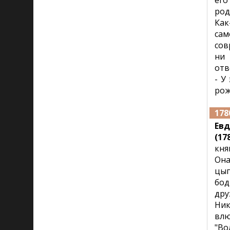
его
род
Как
сам
сов
ни 
отв
- У
рож
178
Ев
(178
кня
Она
цыг
бод
дру
Ник
влю
"Во