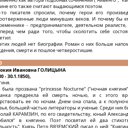
 именно как автора подобных сочинений ("Айвенго", "Кв
ине его также считают выдающимся поэтом.
-то писателя спросили, почему герои его произве
оотверженные люди минувших веков. И почему бы е
ременнике - предпринимателе, деятельном реалисте
перед чем ради того, чтобы сколотить себе состоя
етил:
 этих людей нет биографии. Роман о них больше напо
дения, смерти и пошлое четверостишие.
0
докия Ивановна ГОЛИЦЫНА
0 - 30.1.1850),
гиня.
 была прозвана "princesse Nocturne" ("ночная княгиня
анка предрекла ей смерть ночью, и с этого вре
рствовать ее по ночам. Днем она спала, а к полуноч
зья, большей частью литераторы и ученые. Среди них
олай КАРАМЗИН, по его свидетельству, юный Алекса
бился" в княгиню. Поэт посвятил ей два стихот
льность". Князь Петр ВЯЗЕМСКИЙ писал о ней: "Княги