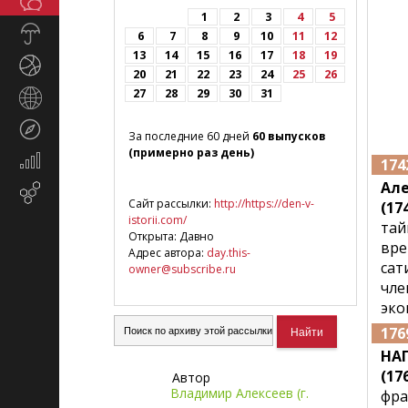
Общество
СМИ
1
2
3
4
5
Прогноз
6
7
8
9
10
11
12
погоды
13
14
15
16
17
18
19
Спорт
20
21
22
23
24
25
26
27
28
29
30
31
Страны
и
Туризм
регионы
За последние 60 дней
60 выпусков
(примерно раз день)
Экономика
174
и
Ал
Email-
финансы
Сайт рассылки:
http://https://den-v-
(174
маркетинг
istorii.com/
тай
Открыта: Давно
вре
Адрес автора:
day.this-
сат
owner@subscribe.ru
чле
эко
176
НАП
(17
Автор
Владимир Алексеев (г.
фра