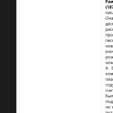
Ра
(187
пис
Она
дес
рас
про
пес
нов
ело
рож
ном
А. 
ком
пиа
год
счи
бы
под
но 
пот