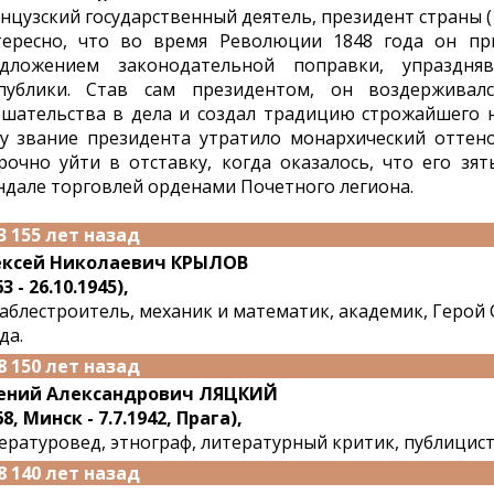
нцузский государственный деятель, президент страны (1
ересно, что во время Революции 1848 года он пр
дложением законодательной поправки, упраздня
публики. Став сам президентом, он воздерживал
шательства в дела и создал традицию строжайшего н
у звание президента утратило монархический оттен
рочно уйти в отставку, когда оказалось, что его зя
ндале торговлей орденами Почетного легиона.
3 155 лет назад
ексей Николаевич КРЫЛОВ
3 - 26.10.1945),
аблестроитель, механик и математик, академик, Герой
да.
8 150 лет назад
ений Александрович ЛЯЦКИЙ
68, Минск - 7.7.1942, Прага),
ературовед, этнограф, литературный критик, публицист,
8 140 лет назад