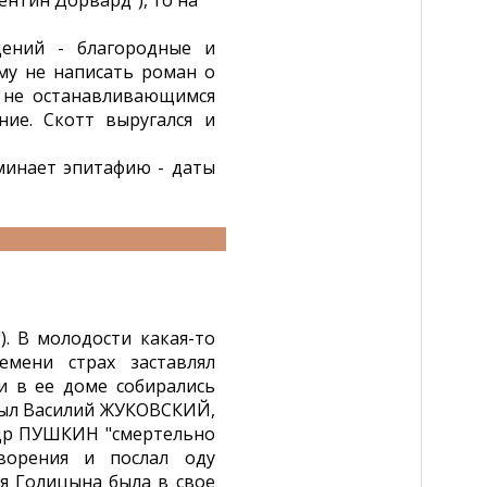
ентин Дорвард"), то на
дений - благородные и
му не написать роман о
, не останавливающимся
ние. Скотт выругался и
минает эпитафию - даты
"). В молодости какая-то
мени страх заставлял
и в ее доме собирались
 был Василий ЖУКОВСКИЙ,
ндр ПУШКИН "смертельно
ворения и послал оду
ня Голицына была в свое