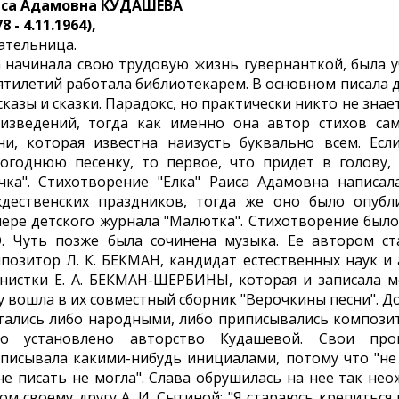
иса Адамовна КУДАШЕВА
8 - 4.11.1964),
ательница.
 начинала свою трудовую жизнь гувернанткой, была у
ятилетий работала библиотекарем. В основном писала дл
сказы и сказки. Парадокс, но практически никто не знае
изведений, тогда как именно она автор стихов са
ни, которая известна наизусть буквально всем. Ес
огоднюю песенку, то первое, что придет в голову, 
чка". Стихотворение "Елка" Раиса Адамовна написал
дественских праздников, тогда же оно было опубл
ере детского журнала "Малютка". Стихотворение был
Э. Чуть позже была сочинена музыка. Ее автором с
позитор Л. К. БЕКМАН, кандидат естественных наук и
нистки Е. А. БЕКМАН-ЩЕРБИНЫ, которая и записала м
у вошла в их совместный сборник "Верочкины песни". Д
тались либо народными, либо приписывались композит
ло установлено авторство Кудашевой. Свои про
писывала какими-нибудь инициалами, потому что "не 
не писать не могла". Слава обрушилась на нее так нео
ом своему другу А. И. Сытиной: "Я стараюсь крепиться и