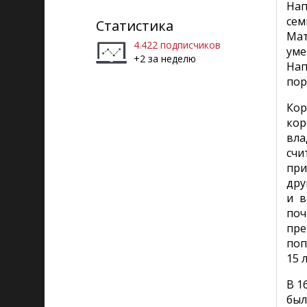
Нап
Рига)
сем
Статистика
Мат
4.422 подписчиков
уме
+2 за неделю
Нап
пор
Кор
кор
вла
счи
при
дру
и в
поч
пре
поп
15 
В 1
был