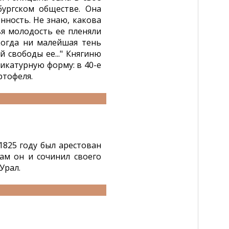
бургском обществе. Она
енность. Не знаю, какова
ья молодость ее пленяли
когда ни малейшая тень
й свободы ее..." Княгиню
рикатурную форму: в 40-е
ртофеля.
 1825 году был арестован
ам он и сочинил своего
Урал.