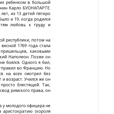
их ребенком в большой
янин Карло БУОНАПАРТЕ.
ет, из 13 детей пятеро
было и 19, когда родился
етям любовь к труду и
ой республики, потом на
 весной 1769 года стала
 пришельцев, каковыми
кий Наполеон. Позже он
не боялся. Одного я бил,
 отправил во Францию. Но
я. на всех смотрел без
 и возраст. Учился же он
просто блестящей. Так,
 свод римского права, он
ив у молодого офицера не
а аристократию (короля