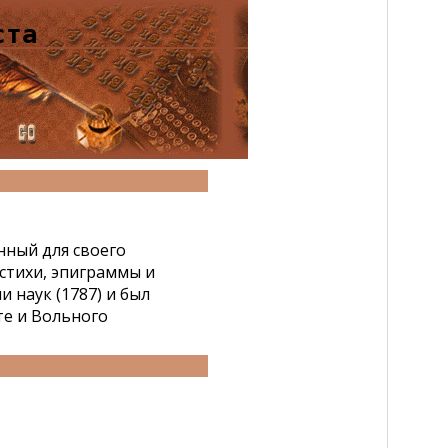
ста
нный для своего
стихи, эпиграммы и
и наук (1787) и был
те и Вольного