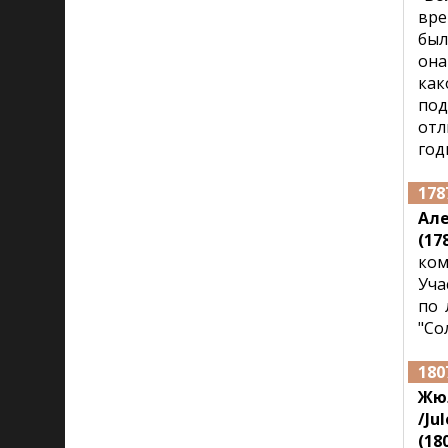
вре
был
она
как
под
отл
год
178
Але
(178
ком
Уча
по 
"Со
180
Жю
/Ju
(180