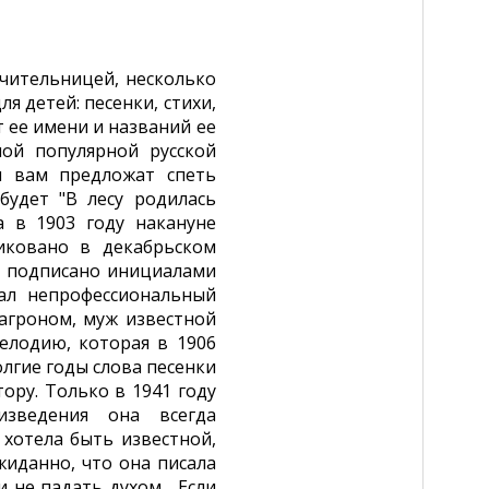
чительницей, несколько
я детей: песенки, стихи,
т ее имени и названий ее
мой популярной русской
ли вам предложат спеть
будет "В лесу родилась
а в 1903 году накануне
иковано в декабрьском
о подписано инициалами
тал непрофессиональный
 агроном, муж известной
елодию, которая в 1906
олгие годы слова песенки
ору. Только в 1941 году
изведения она всегда
хотела быть известной,
жиданно, что она писала
 не падать духом... Если