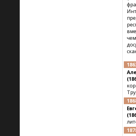
фра
Инт
пре
рес
вме
чем
дос
ска
186
Ал
(186
кор
Тру
186
Евг
(18
лит
187