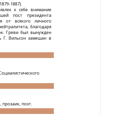
879-1887).
ивлек к себе внимание
вшей пост президента
ся от всякого личного
ейтралитета, благодаря
ок. Греви был вынужден
ть Г. Вильсон замешан в
 Социалистического
 прозаик, поэт.