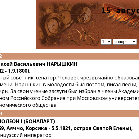
15 авгу
2
ексей Васильевич НАРЫШКИН
2 - 1.9.1800),
ный советник, сенатор. Человек чрезвычайно образова
мени, Нарышкин в молодости был поэтом, писал песни, 
иры. За свои ученые заслуги был избран в члены Академи
ном Российского Собрания при Московском университе
номического общества.
9
ОЛЕОН I (БОНАПАРТ)
69, Аяччо, Корсика - 5.5.1821, остров Святой Елены),
нцузский император.