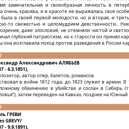
мя замечательная и своеобразная личность в петер
а очень красива, и в красоте ее выражалась своя особ
 была в своей первой молодости, но и вторая, и трет
ою-то свежестью и целомудрием девственности... Ни
озрения, даже злословия, не отемняли чистой и светло
ичал глубокий патриотизм, но к старости он принял ка
ы она возглавила поход против разведения в России ка
7
ксандр Александрович АЛЯБЬЕВ
7 - 6.3.1851),
позитор, автор опер, балетов, романсов.
ствовал в войне 1812 года, до 1823 служил в армии. В
ложному обвинению в убийстве и сослан в Сибирь (т
ловья"), затем переведен на Кавказ, позднее на Южный 
7
ль ГРЕВИ
les GREVY/
7 - 9.9.1891),