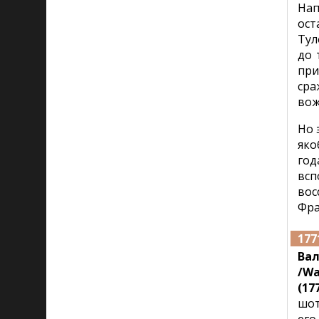
Нап
ост
Тул
до 
при
сра
вож
Но 
яко
год
всп
вос
Фра
177
Вал
/Wa
(177
шот