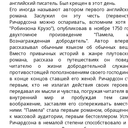
английский писатель. Был крещен в этот день.
Его иногда называют автором первого английск
романа. Заслужил он эту честь (первенс
Ричардсона можно оспаривать, вспомним хотя
"Робинзона Крузо"), опубликовав в ноябре 1750 г
двухтомное произведение "Памела, и
Вознагражденная добродетель". Автор впер
рассказывал обычным языком об обычных вещ
Вместо привычных историй в жанре плутовск
романа, рассказа о путешествиях он пове
читателю о жизни добродетельной служан
противостоящей поползновениям своего господин
в конце концов ставшей его женой. Ричардсон с
первым, кто не излагал действия своих героев
передавал их мысли и чувства, погружая читателя в
внутренний мир и пробуждая тем сам
воображение, заставляя его сопереживать вмест
ними. "Памела" стала первым романом, обращен
к массовой аудитории, первым бестселлером. Усп
Ричардсона в немалой степени способствовало и 