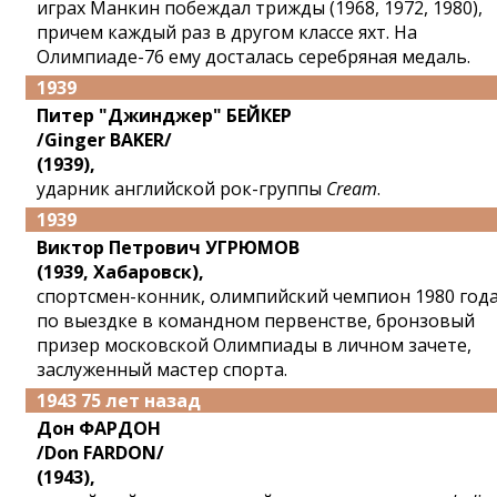
играх Манкин побеждал трижды (1968, 1972, 1980),
причем каждый раз в другом классе яхт. На
Олимпиаде-76 ему досталась серебряная медаль.
1939
Питер "Джинджер" БЕЙКЕР
/Ginger BAKER/
(1939),
ударник английской рок-группы
Cream
.
1939
Виктор Петрович УГРЮМОВ
(1939, Хабаровск),
спортсмен-конник, олимпийский чемпион 1980 год
по выездке в командном первенстве, бронзовый
призер московской Олимпиады в личном зачете,
заслуженный мастер спорта.
1943 75 лет назад
Дон ФАРДОН
/Don FARDON/
(1943),