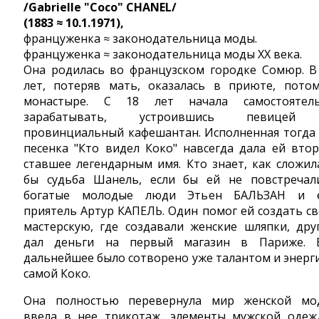
/Gabrielle "Coco" CHANEL/
(1883 ≈ 10.1.1971),
француженка ≈ законодательница моды.
француженка ≈ законодательница моды XX века.
Она родилась во французском городке Сомюр. В
лет, потеряв мать, оказалась в приюте, пото
монастыре. С 18 лет начала самостоятел
зарабатывать, устроившись певицей
провинциальный кафешантан. Исполненная тогда
песенка "Кто видел Коко" навсегда дала ей втор
ставшее легендарным имя. Кто знает, как сложил
бы судьба Шанель, если бы ей не повстречал
богатые молодые люди Этьен БАЛЬЗАН и 
приятель Артур КАПЕЛЬ. Один помог ей создать с
мастерскую, где создавали женские шляпки, дру
дал деньги на первый магазин в Париже. 
дальнейшее было сотворено уже талантом и энерг
самой Коко.
Она полностью перевернула мир женской мо
ввела в нее трикотаж, элементы мужской одеж