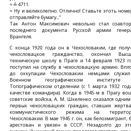
≈ ╧ 4711.
≈ Ну и великолепно. Отлично! Ставьте этоть номе
отправляйте бумагу..."
Так Антон Максимович невольно стал соавто
последнего документа Русской армии генер
Врангеля.
С конца 1920 года он в Чехословакии, где полу
чехословацкое гражданство, окончил Выс
техническую школу в Праге и 14 февраля 1923 г
поступил на службу в чехословацкую армию. Впл
до оккупации Чехословакии немцами служи
Военном географическом институте
Топографическом отделении (с 1 марта 1932 год
качестве командира). Когда в 1945-м в Прагу во
советские войска, А. М. Шкеленко оказался одним
первых чехословацких граждан, ставших жертв
коммунистического режима на территор
Чехословакии. В мае 1945 г. он, как белоэмигрант, 
арестован и увезен в СССР. Незадолго до эт