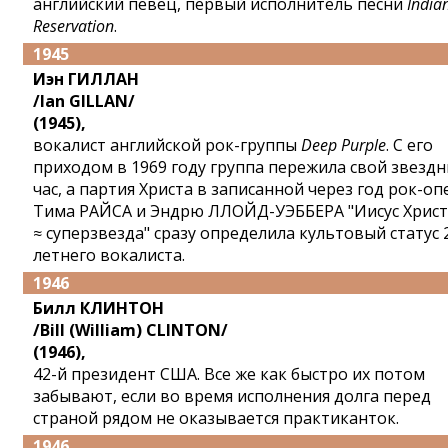
английский певец, первый исполнитель песни
India
Reservation
.
1945
Иэн ГИЛЛАН
/Ian GILLAN/
(1945),
вокалист английской рок-группы
Deep Purple
. С его
приходом в 1969 году группа пережила свой звезд
час, а партия Христа в записанной через год рок-оп
Тима РАЙСА и Эндрю ЛЛОЙД-УЭББЕРА "Иисус Христ
≈ суперзвезда" сразу определила культовый статус 
летнего вокалиста.
1946
Билл КЛИНТОН
/Bill (William) CLINTON/
(1946),
42-й президент США. Все же как быстро их потом
забывают, если во время исполнения долга перед
страной рядом не оказывается практиканток.
1946