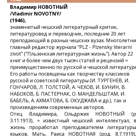
Владимир НОВОТНЫЙ
/Vladimir NOVOTNY/
(1946),
знаменитый чешский литературный критик,
литературовед и переводчик, последние 20 лет
преподающий в разных чешских вузах. Многолетн
главный редактор журнала "PLZ - Plzensky literarni
zivot" ("Пльзенская литературная жизнь"). Автор 22
книг и более чем двух тысяч статей и рецензий ≈
преимущественно по русской и чешской литературе
Его работы посвящены как творчеству классиков
русской и советской литературы (И. ТУРГЕНЕВ, И.
ГОНЧАРОВ, Л. ТОЛСТОЙ, А. ЧЕХОВ, И. БУНИН, В.
НАБОКОВ, Б. ПАСТЕРНАК, О. МАНДЕЛЬШТАМ, И.
БАБЕЛЬ, А. АХМАТОВА, Б. ОКУДЖАВА и др.), так и
произведениям современных авторов.
Отец Владимира, Ольдржих НОВОТНЫЙ (р
3.11.1913), ≈ известный чешский интеллектуал, 
жизнь проработал преподавателем литератур
языков. Мать, Раиса НОВОТНАЯ (род. 8.7.1919)