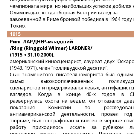
чемпионата мира, но наибольших успехов добился 
Олимпиадах, когда сборная Венгрии вслед за
завоеванной в Риме бронзой победила в 1964 году 
Токио.
1915
Ринг ЛАРДНЕР-младший
/Ring (Ringgold Wilmer) LARDNER/
(1915 ≈ 31.10.2000),
американский киносценарист, лауреат двух "Оскар
(1943, 1971), член "голливудской десятки".
Сын знаменитого писателя-юмориста был одним
самых высокооплачиваемых голливудск
сценаристов и придерживался левых, антифашистс
взглядов. Когда в конце 40-х годов в 
развернулась охота на ведьм, он отказался дав
показания Комиссии по расследован
антиамериканской деятельности, провел го
тюрьме, был оштрафован и внесен в черные спис
работу приходилось искать за рубежом л
постоянно менять псевдонимы. Представ пе