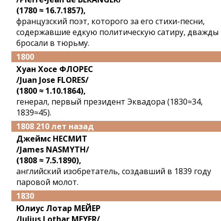
(1780 ≈ 16.7.1857),
французский поэт, которого за его стихи-песни,
содержавшие едкую политическую сатиру, дважды
бросали в тюрьму.
1800
Хуан Хосе ФЛОРЕС
/Juan Jose FLORES/
(1800 ≈ 1.10.1864),
генерал, первый президент Эквадора (1830≈34,
1839≈45).
1808 210 лет назад
Джеймс НЕСМИТ
/James NASMYTH/
(1808 ≈ 7.5.1890),
английский изобретатель, создавший в 1839 году
паровой молот.
1830
Юлиус Лотар МЕЙЕР
/Julius Lothar MEYER/