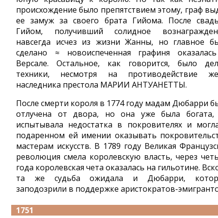
происхождение было препятствием этому, граф вы
ее замуж за своего брата Гийома. После свад
Гийом, получивший солидное вознагражден
навсегда исчез из жизни Жанны, но главное б
сделано ≈ новоиспеченная графиня оказалас
Версале. Остальное, как говорится, было де
техники, несмотря на противодействие ж
наследника престола МАРИИ АНТУАНЕТТЫ.
После смерти короля в 1774 году мадам Дюбарри б
отлучена от двора, но она уже была богата,
испытывала недостатка в покровителях и могл
подаренном ей имении оказывать покровительс
мастерам искусств. В 1789 году Великая Французс
революция смела королевскую власть, через чет
года королевская чета оказалась на гильотине. Вск
та же судьба ожидала и Дюбарри, кото
заподозрили в поддержке аристократов-эмигранто
1751