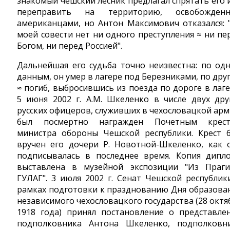
знакомый чешский лесник предлагал спрятать его 
переправить на территорию, освобожден
американцами, но Антон Максимович отказался: 
моей совести нет ни одного преступления ≈ ни пе
Богом, ни перед Россией".
Дальнейшая его судьба точно неизвестна: по од
данным, он умер в лагере под Березниками, по дру
≈ погиб, выбросившись из поезда по дороге в лаге
5 июня 2002 г. А.М. Шкеленко в числе двух дру
русских офицеров, служивших в чехословацкой арм
был посмертно награжден Почетным крес
министра обороны Чешской республики. Крест 
вручен его дочери Р. Новотной-Шкеленко, как 
подписывалась в последнее время. Копия дипл
выставлена в музейной экспозиции "Из Праг
ГУЛАГ". 3 июля 2002 г. Сенат Чешской республик
рамках подготовки к празднованию Дня образова
независимого чехословацкого государства (28 октя
1918 года) принял постановление о представле
подполковника Антона Шкеленко, подполковн