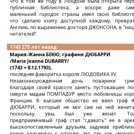
что в том же году в Лондоне была открыта пер
публичная библиотека, а вскоре даже са
маленький городок страны имел свою библиоте
что сделало книгу доступной каждому, превра
Англию, по выражению доктора ДЖОНСОНА, в "на
читателей".
1743 275 лет назад
Мария-Жанна БЕКЮ, графиня ДЮБАРРИ
/Marie Jeanne DUBARRY/
(1743 ≈ 8.12.1793),
последняя фаворитка короля ЛЮДОВИКА XV.
Незаконнорожденная дочь поварихи сум
благодаря своей красоте занять пустовавшее по
смерти мадам ПОМПАДУР место любовницы кор
Франции. В высшее общество ее ввел граф 
ДЮБАРРИ, который не мог сам на ней женить
поскольку, увы, был уже женат. Тог
предприимчивый граф стал "сдавать" ее в аре
высокопоставленным друзьям, задумав приблиз
юную красавицу к королю. Но так как незнат