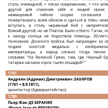
столь очевидной, ≈ писал современник, ≈ что вся
другой для спасения себя и людей своих
неминуемой гибели скорее согласился 
пожертвовать всем обозом и сдаться в плен, неж
вступать в столь неравный бой с неприятеле
Всякий другой, но не Платов. Было отбито 7 атак, п
к заходу солнца не подоспела помощь. 20√лет
полковник Донского войска был награжден за с
подвиг золотой медалью с изображени
императрицы, а народ сложил тогда песню
словами: "На Великой Грязи, там, где Черный Ер
татарва нагнала сорок тысяч лошадей┘"
1761
Андреян (Адриан) Дмитриевич ЗАХАРОВ
(1761 ≈ 8.9.1811),
архитектор (Адмиралтейство).
1780
Пьер Жан ДЕ БЕРАНЖЕ
/Pierre-Jean de BERANGER/