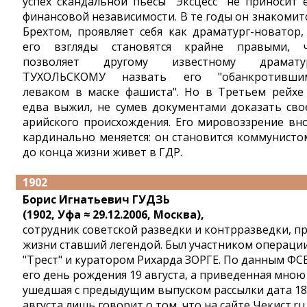
успех скандальной пьесы "Эксцесс" не приносит 
финансовой независимости. В те годы он знакомитс
Брехтом, проявляет себя как драматург-новатор,
его взгляды становятся крайне правыми, 
позволяет другому известному драмату
ТУХОЛЬСКОМУ назвать его "обанкротивши
леваком в маске фашиста". Но в Третьем рейхе
едва выжил, не сумев документами доказать сво
арийского происхождения. Его мировоззрение вн
кардинально меняется: он становится коммунисто
до конца жизни живет в ГДР.
1902
Борис Игнатьевич ГУДЗЬ
(1902, Уфа ≈ 29.12.2006, Москва),
сотрудник советской разведки и контрразведки, п
жизни ставший легендой. Был участником операци
"Трест" и куратором Рихарда ЗОРГЕ. По данным ФСБ
его день рождения 19 августа, а приведенная мною
ушедшая с предыдущим выпуском рассылки дата 18
августа лишь говорит о том, что на сайте Чекист.ru 