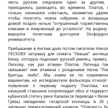
честь русских следовали один за другим,
приходилось разводить во времени. Платов, 
только начинался спектакль, незаметно удалял
чтобы посетить новое собрание, и возвраща
домой поздно ночью "оглушенный торжественн
кликами и измученный до усталости". На родину
вернулся почетным доктором Оксфордск
университета.
Пребывание в Англии дало потом писателю Нико
ЛЕСКОВУ затравку для сюжета "Левши": англиц
блоху, которую подковал русский умелец, привез,
Лескову, как раз атаман Платов. Легенда та
связывает имя атамана с рождением песни "Лю
братцы, любо". Мы знаем ее по современ
вариантам, но исследователи фольклора относят
появление к первому подвигу Платова, ко
казацкий старшина сопровождал обоз и подвергс
кубанской степи у реки Калалах (в переводе ≈ Вели
Грязь) нападению татарской конницы, в 20 
численно превосходившей казаков. "Опасность б