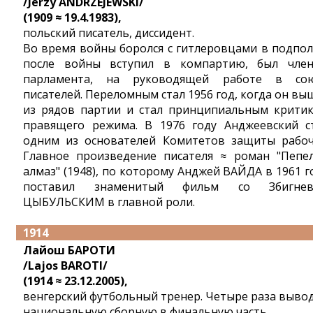
/Jerzy ANDRZEJEWSKI/
(1909 ≈ 19.4.1983),
польский писатель, диссидент.
Во время войны боролся с гитлеровцами в подпол
после войны вступил в компартию, был чле
парламента, на руководящей работе в со
писателей. Переломным стал 1956 год, когда он вы
из рядов партии и стал принципиальным крити
правящего режима. В 1976 году Анджеевский с
одним из основателей Комитетов защиты рабоч
Главное произведение писателя ≈ роман "Пепе
алмаз" (1948), по которому Анджей ВАЙДА в 1961 г
поставил знаменитый фильм со Збигнев
ЦЫБУЛЬСКИМ в главной роли.
1914
Лайош БАРОТИ
/Lajos BAROTI/
(1914 ≈ 23.12.2005),
венгерский футбольный тренер. Четыре раза выво
национальную сборную в финальную часть