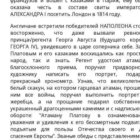
французов и вошел с казаками в Париж, ему б
оказана честь в составе свиты императ
АЛЕКСАНДРА I посетить Лондон в 1814 году.
Англичане встретили победителей НАПОЛЕОНА ст
восторженно, что даже вызвали ревнос
принца√регента Георга Августа (будущего кор
ГЕОРГА IV), увидевшего в царе соперника себе. З
Платовым и его казаками восхищались как прос
народ, так и знать. Регент удостоил атам
благосклонного приема, поручил придворн
художнику написать его портрет, пода
прекрасный хронометр. Узнав, что великолеп
белый скакун, на котором гарцевал атаман, проше
ним все войны, поручил выполнить портре
жеребца, а на прощание подарил собственн
украшенный драгоценными камнями и с надписью
обороте: "Атаману Платову в ознаменова
уважения и удивления к его бессмертным подвиг
подъятым для пользы Отечества своего и 
спасения Европы". Званые обеды с представлениям