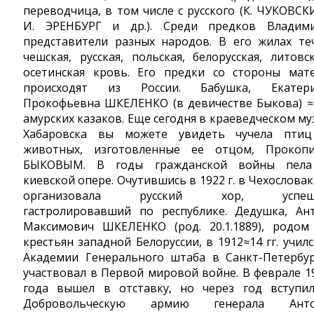
переводчица, в том числе с русского (К. ЧУКОВСК
И. ЭРЕНБУРГ и др.). Среди предков Владим
представители разных народов. В его жилах те
чешская, русская, польская, белорусская, литовск
осетинская кровь. Его предки со стороны мат
происходят из России. Бабушка, Екатер
Прокофьевна ШКЕЛЕНКО (в девичестве Быкова) ≈
амурских казаков. Еще сегодня в краеведческом му
Хабаровска вы можете увидеть чучела пти
животных, изготовленные ее отцом, Прокоп
БЫКОВЫМ. В годы гражданской войны пел
киевской опере. Очутившись в 1922 г. в Чехословак
организовала русский хор, успеш
гастролировавший по республике. Дедушка, Ан
Максимович ШКЕЛЕНКО (род. 20.1.1889), родом
крестьян западной Белоруссии, в 1912≈14 гг. училс
Академии Генерального штаба в Санкт-Петербур
участвовал в Первой мировой войне. В феврале 1
года вышел в отставку, но через год вступи
Добровольческую армию генерала Анто