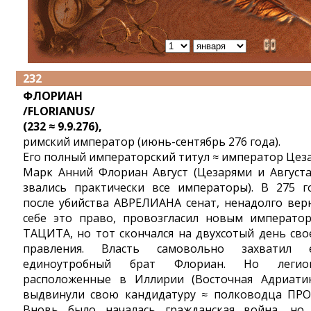
232
ФЛОРИАН
/FLORIANUS/
(232 ≈ 9.9.276),
римский император (июнь-сентябрь 276 года).
Его полный императорский титул ≈ император Цез
Марк Анний Флориан Август (Цезарями и Август
звались практически все императоры). В 275 г
после убийства АВРЕЛИАНА сенат, ненадолго вер
себе это право, провозгласил новым императо
ТАЦИТА, но тот скончался на двухсотый день сво
правления. Власть самовольно захватил 
единоутробный брат Флориан. Но легио
расположенные в Иллирии (Восточная Адриатик
выдвинули свою кандидатуру ≈ полководца ПРО
Вновь было началась гражданская война, но