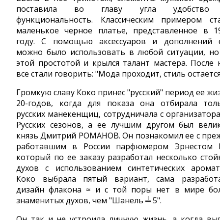
поставила во главу угла удобство
функциональность. Классическим примером ст
маленькое черное платье, представленное в 1
году. С помощью аксессуаров и дополнений 
можно было использовать в любой ситуации, но
этой простотой и крылся талант мастера. После 
все стали говорить: "Мода проходит, стиль остается
Громкую славу Коко принес "русский" период ее жи
20-годов, когда для показа она отбирала тол
русских манекенщиц, сотрудничала c организатор
Русских сезонов, а ее лучшим другом был вели
князь Дмитрий РОМАНОВ. Он познакомил ее с пре
работавшим в России парфюмером Эрнестом 
который по ее заказу разработал несколько стой
духов с иcпользованием синтетических аромат
Коко выбрала пятый вариант, сама разработ
дизайн флакона ≈ и с той поры нет в мире бо
знаменитых духов, чем "Шанель ╧ 5".
Он так и не устроила личную жизнь, а когда вы