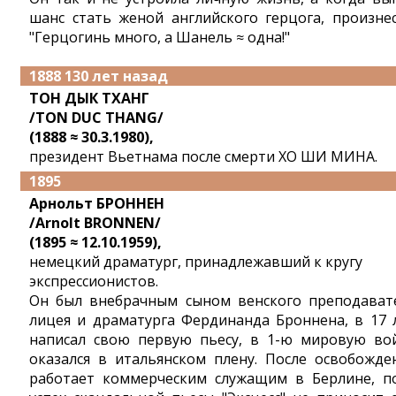
шанс стать женой английского герцога, произнес
"Герцогинь много, а Шанель ≈ одна!"
1888 130 лет назад
ТОН ДЫК ТХАНГ
/TON DUC THANG/
(1888 ≈ 30.3.1980),
президент Вьетнама после смерти ХО ШИ МИНА.
1895
Арнольт БРОННЕН
/Arnolt BRONNEN/
(1895 ≈ 12.10.1959),
немецкий драматург, принадлежавший к кругу
экспрессионистов.
Он был внебрачным сыном венского преподават
лицея и драматурга Фердинанда Броннена, в 17 
написал свою первую пьесу, в 1-ю мировую во
оказался в итальянском плену. После освобожде
работает коммерческим служащим в Берлине, п