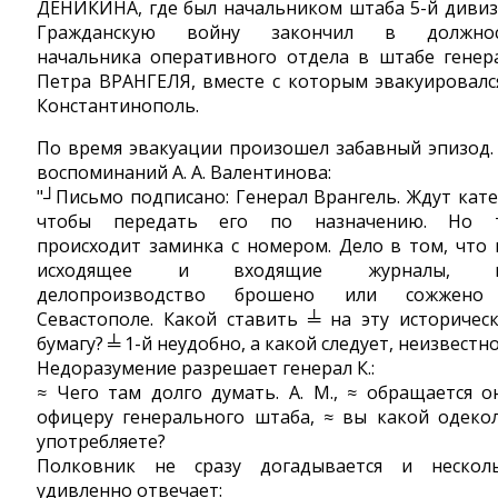
ДЕНИКИНА, где был начальником штаба 5-й дивиз
Гражданскую войну закончил в должнос
начальника оперативного отдела в штабе генер
Петра ВРАНГЕЛЯ, вместе с которым эвакуировалс
Константинополь.
По время эвакуации произошел забавный эпизод.
воспоминаний А. А. Валентинова:
"┘Письмо подписано: Генерал Врангель. Ждут кате
чтобы передать его по назначению. Но 
происходит заминка с номером. Дело в том, что 
исходящее и входящие журналы, в
делопроизводство брошено или сожжено
Севастополе. Какой ставить ╧ на эту историчес
бумагу? ╧ 1-й неудобно, а какой следует, неизвестно
Недоразумение разрешает генерал К.:
≈ Чего там долго думать. А. М., ≈ обращается о
офицеру генерального штаба, ≈ вы какой одеко
употребляете?
Полковник не сразу догадывается и нескол
удивленно отвечает: