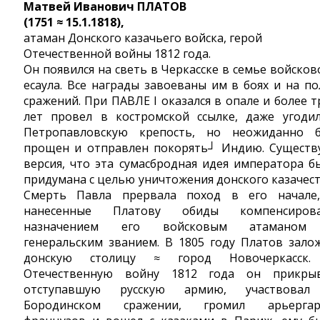
Матвей Иванович ПЛАТОВ
(1751 ≈ 15.1.1818),
атаман Донского казачьего войска, герой
Отечественной войны 1812 года.
Он появился на светь в Черкасске в семье войсков
есаула. Все награды завоеваны им в боях и на по
сражений. При ПАВЛЕ I оказался в опале и более т
лет провел в костромской ссылке, даже угоди
Петропавловскую крепость, но неожиданно 
прощен и отправлен покорять┘ Индию. Существ
версия, что эта сумасбродная идея императора б
придумана с целью уничтожения донского казачест
Смерть Павла прервала поход в его начале
нанесенные Платову обиды компенсиров
назначением его войсковым атаманом
генеральским званием. В 1805 году Платов зало
донскую столицу ≈ город Новочеркасск
Отечественную войну 1812 года он прикры
отступавшую русскую армию, участвова
Бородинском сражении, громил арьерга