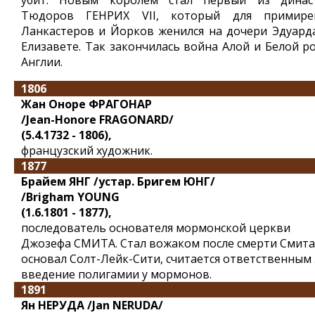
убит. Новым королем стал первый из динас
Тюдоров ГЕНРИХ VII, который для примире
Ланкастеров и Йорков женился на дочери Эдуарда
Елизавете. Так закончилась война Алой и Белой ро
Англии.
1806
Жан Оноре ФРАГОНАР
/Jean-Honore FRAGONARD/
(5.4.1732 - 1806),
французский художник.
1877
Брайем ЯНГ /устар. Бригем ЮНГ/
/Brigham YOUNG
(1.6.1801 - 1877),
последователь основателя мормонской церкви
Джозефа СМИТА. Стал вожаком после смерти Смита
основал Солт-Лейк-Сити, считается ответственным 
введение полигамии у мормонов.
1891
Ян НЕРУДА /Jan NERUDA/