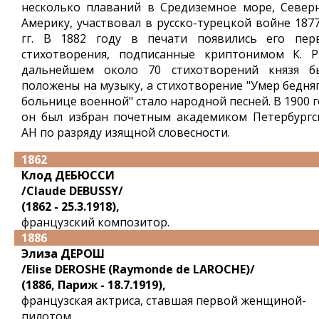
несколько плаваний в Средиземное море, Север
Америку, участвовал в русско-турецкой войне 1877
гг. В 1882 году в печати появились его пер
стихотворения, подписанные криптонимом К. Р
дальнейшем около 70 стихотворений князя б
положены на музыку, а стихотворение "Умер бедняг
больнице военной" стало народной песней. В 1900 
он был избран почетным академиком Петербургс
АН по разряду изящной словесности.
1862
Клод ДЕБЮССИ
/Claude DEBUSSY/
(1862 - 25.3.1918),
французский композитор.
1886
Элиза ДЕРОШ
/Elise DEROSHE (Raymonde de LAROCHE)/
(1886, Париж - 18.7.1919),
французская актриса, ставшая первой женщиной-
пилотом.