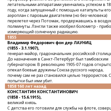
летательными аппаратами увенчались успехом в 18
году, когда запущенный с помощью катапульты его
аэроплан с паровым двигателем (но без человека)
перелетел через Потомак, продержавшись в возду
полминуты. Лэнгли также изобрел болометр - прибо
измеряющий солнечную радиацию.
1855
Владимир Федорович фон дер ЛАУНИЦ
(1855 - 3.1.1907),
генерал-майор, градоначальник российской столиц
До назначения в Санкт-Петербург был тамбовским
губернатором. В революцию 1905-07 годов открыт
опекал боевые дружины Союза русского народа,
почему сам не раз становился целью террористов. С
попытки был ими убит.
1858 160 лет назад
КОНСТАНТИН КОНСТАНТИНОВИЧ
(1858 - 15.6.1915),
великий князь.
С детства его готовили для службы на флоте, сове