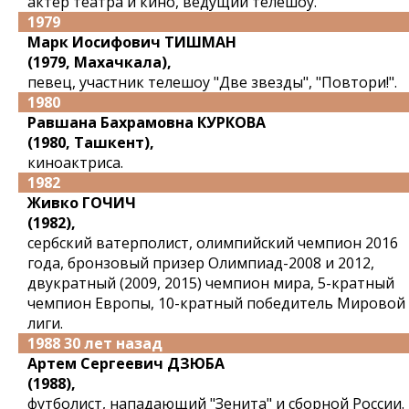
актер театра и кино, ведущий телешоу.
1979
Марк Иосифович ТИШМАН
(1979, Махачкала),
певец, участник телешоу "Две звезды", "Повтори!".
1980
Равшана Бахрамовна КУРКОВА
(1980, Ташкент),
киноактриса.
1982
Живко ГОЧИЧ
(1982),
сербский ватерполист, олимпийский чемпион 2016
года, бронзовый призер Олимпиад-2008 и 2012,
двукратный (2009, 2015) чемпион мира, 5-кратный
чемпион Европы, 10-кратный победитель Мировой
лиги.
1988 30 лет назад
Артем Сергеевич ДЗЮБА
(1988),
футболист, нападающий "Зенита" и сборной России.