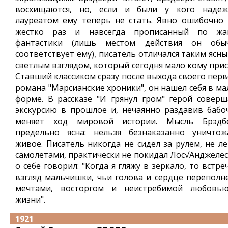
восхищаются, но, если и были у кого надеж
лауреатом ему теперь не стать. Явно ошибочно 
жестко раз и навсегда прописанный по жа
фантастики (лишь местом действия он обы
соответствует ему), писатель отличался таким ясн
светлым взглядом, который сегодня мало кому прис
Ставший классиком сразу после выхода своего перв
романа "Марсианские хроники", он нашел себя в ма
форме. В рассказе "И грянул гром" герой соверш
экскурсию в прошлое и, нечаянно раздавив бабоч
меняет ход мировой истории. Мысль Брэдб
предельно ясна: нельзя безнаказанно уничтож
живое. Писатель никогда не сидел за рулем, не ле
самолетами, практически не покидал Лос√Анджелеса
о себе говорил: "Когда я гляжу в зеркало, то встр
взгляд мальчишки, чьи голова и сердце переполн
мечтами, восторгом и неистребимой любовь
жизни".
1921