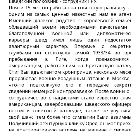
шведский полковник - сотрудник ГРУ.
Почти 15 лет он работал на советcкую разведку, с
одним из самых ценных известных нам ее агент
Имевший далекое родство с королевской семье
обладавший всеми необходимыми качествами 
благополучной военной или дипломатичес
карьеры швед имел лишь один недостато
авантюрный характер. Впервые с секретн
службами он столкнулся зимой 1933/34 во вр
пребывания в Риге, когда познакомилс
американцем, работавшим на британскую развед
Стиг был адъютантом кронпринца, несколько меся
проработал военно-воздушным атташе в Москве,
что-то подтолкнуло его к передаче секрет
сведений немецкой контрразведке. После войны о 
сотрудничество с нацистами стало известно снач
американцам, завербовавшим шведского офицера
потом и советской разведке, также не упустив
свой шанс, тем более что симпатии были взаимны
Получивший агентурную кличку Орел, он мог приех
на конспиративную встречу на машине с сирено