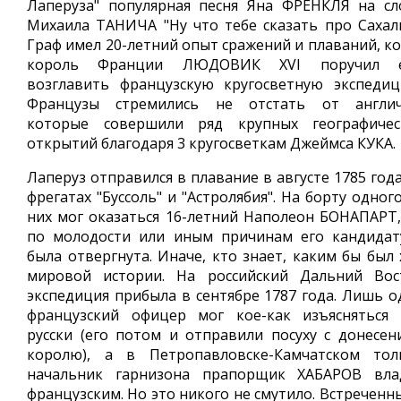
Лаперуза" популярная песня Яна ФРЕНКЛЯ на сл
Михаила ТАНИЧА "Ну что тебе сказать про Сахали
Граф имел 20-летний опыт сражений и плаваний, ко
король Франции ЛЮДОВИК XVI поручил 
возглавить французскую кругосветную экспедиц
Французы стремились не отстать от англич
которые совершили ряд крупных географичес
открытий благодаря 3 кругосветкам Джеймса КУКА.
Лаперуз отправился в плавание в августе 1785 год
фрегатах "Буссоль" и "Астролябия". На борту одног
них мог оказаться 16-летний Наполеон БОНАПАРТ,
по молодости или иным причинам его кандидат
была отвергнута. Иначе, кто знает, каким бы был 
мировой истории. На российский Дальний Вос
экспедиция прибыла в сентябре 1787 года. Лишь о
французский офицер мог кое-как изъясняться 
русски (его потом и отправили посуху с донесен
королю), а в Петропавловске-Камчатском тол
начальник гарнизона прапорщик ХАБАРОВ вла
французским. Но это никого не смутило. Встреченн