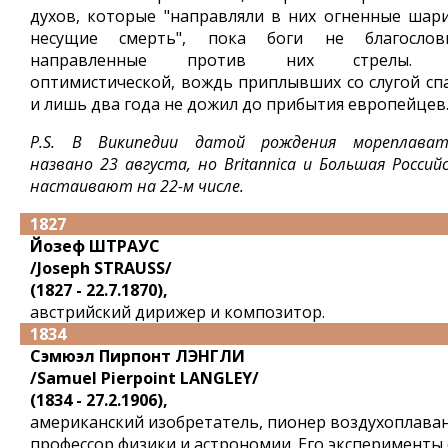
духов, которые "направляли в них огненные шари
несущие смерть", пока боги не благослов
направленные против них стрелы. 
оптимистической, вождь приплывших со слугой спа
и лишь два года не дожил до прибытия европейцев
P.S. В Википедии датой рождения мореплават
названо 23 августа, но Britannica и Большая Россий
настаивают на 22-м числе.
1827
Йозеф ШТРАУС
/Joseph STRAUSS/
(1827 - 22.7.1870),
австрийский дирижер и композитор.
1834
Сэмюэл Пирпонт ЛЭНГЛИ
/Samuel Pierpoint LANGLEY/
(1834 - 27.2.1906),
американский изобретатель, пионер воздухоплаван
профессор физики и астрономии. Его эксперименты 