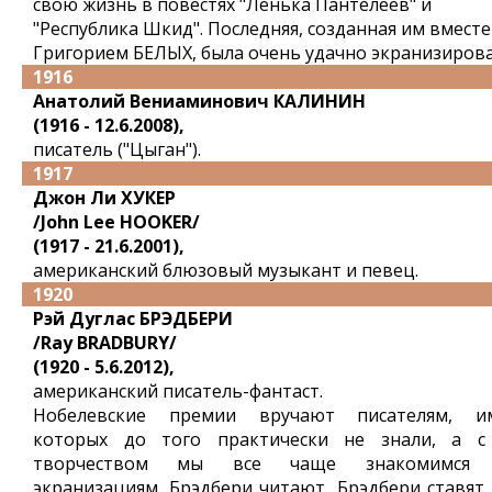
свою жизнь в повестях "Ленька Пантелеев" и
"Республика Шкид". Последняя, созданная им вместе
Григорием БЕЛЫХ, была очень удачно экранизирова
1916
Анатолий Вениаминович КАЛИНИН
(1916 - 12.6.2008),
писатель ("Цыган").
1917
Джон Ли ХУКЕР
/John Lee HOOKER/
(1917 - 21.6.2001),
американский блюзовый музыкант и певец.
1920
Рэй Дуглас БРЭДБЕРИ
/Ray BRADBURY/
(1920 - 5.6.2012),
американский писатель-фантаст.
Нобелевские премии вручают писателям, и
которых до того практически не знали, а с
творчеством мы все чаще знакомимся
экранизациям. Брэдбери читают, Брэдбери ставят,