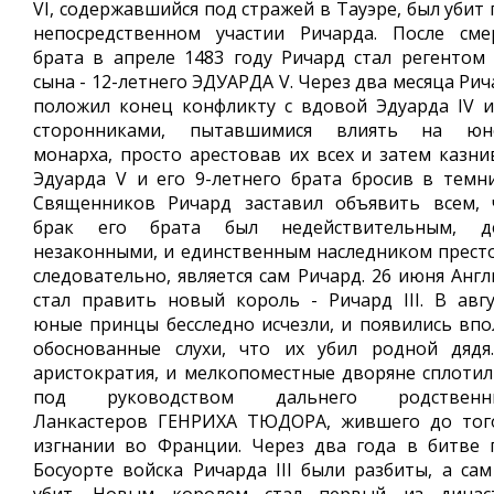
VI, содержавшийся под стражей в Тауэре, был убит
непосредственном участии Ричарда. После сме
брата в апреле 1483 году Ричард стал регентом 
сына - 12-летнего ЭДУАРДА V. Через два месяца Ри
положил конец конфликту с вдовой Эдуарда IV и
сторонниками, пытавшимися влиять на юн
монарха, просто арестовав их всех и затем казнив
Эдуарда V и его 9-летнего брата бросив в темни
Священников Ричард заставил объявить всем, 
брак его брата был недействительным, д
незаконными, и единственным наследником престо
следовательно, является сам Ричард. 26 июня Англ
стал править новый король - Ричард III. В авгу
юные принцы бесследно исчезли, и появились впо
обоснованные слухи, что их убил родной дядя
аристократия, и мелкопоместные дворяне сплотил
под руководством дальнего родственн
Ланкастеров ГЕНРИХА ТЮДОРА, жившего до тог
изгнании во Франции. Через два года в битве 
Босуорте войска Ричарда III были разбиты, а сам