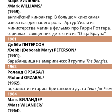
Марк УИЛЬЯМС
/Mark WILLIAMS/
(1959),
английский киноактер. В большом кино самая
известная для нас его роль - Артур Уизли из
министерства магии в фильмах про Гарри Поттера,
сериалах - священник-детектив из "Отца Брауна".
1961
Дебби ПИТЕРСОН
/Debbi (Deborah Mary) PETERSON/
(1961),
барабанщица из американской группы
The Bangles
.
1962
Роланд ОРЗАБАЛ
/Roland ORZABAL/
(1962),
вокалист и гитарист британского дуэта
Tears for Fear
1964
Матс ВИЛАНДЕР
/Mats WILANDER/
(1964),