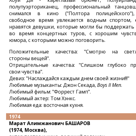
Хоуи Ди - кареглазый брюнет, полуирланд
полупуэрториканец, профессиональный танцовщ
снимался в кино ("Полтора полицейского")
свободное время увлекается водным спортом, 
нравятся девушки, которые могли бы поддержать 
во время концертных туров, с хорошим чувст
юмора, с которыми можно поговорить.
Положительные качества: "Смотрю на свет
стороны вещей".
Отрицательные качества: "Слишком глубоко пр
свои чувства".
Девиз: "Наслаждайся каждым днем своей жизни!!!"
Любимые музыканты: Джон Секада,
Boys II Men
.
Любимый фильм: "Форрест Гамп".
Любимый актер: Том Хэнкс.
Любимая еда: восточная кухня.
1974
Марат Алимжанович БАШАРОВ
(1974, Москва),