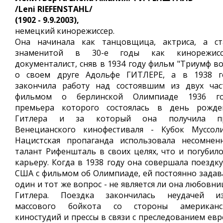
/Leni RIEFENSTAHL/
(1902 - 9.9.2003),
немецкий кинорежиссер.
Она начинала как танцовщица, актриса, а ст
знаменитой в 30-е годы как кинорежисс
документалист, сняв в 1934 году фильм "Триумф во
о своем друге Адольфе ГИТЛЕРЕ, а в 1938 г
закончила работу над состоявшим из двух час
фильмом о берлинской Олимпиаде 1936 го
премьера которого состоялась в день рожде
Гитлера и за который она получила п
Венецианского кинофестиваля - Кубок Муссоли
Нацистская пропаганда использовала несомнен
талант Рифеншталь в своих целях, что и погубило
карьеру. Когда в 1938 году она совершала поездку
США с фильмом об Олимпиаде, ей постоянно задав
один и тот же вопрос - не является ли она любовн
Гитлера. Поездка закончилась неудачей из
массового бойкота со стороны американс
киностудий и прессы в связи с преследованием евр