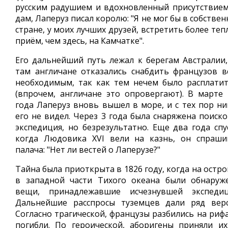
русским радушием и вдохновленный присутствием
дам, Лаперуз писал королю: "Я не мог бы в собстве
стране, у моих лучших друзей, встретить более те
приём, чем здесь, на Камчатке".
Его дальнейший путь лежал к берегам Австралии,
там англичане отказались снабдить французов в
необходимым, так как тем нечем было расплатит
(впрочем, англичане это опровергают). В марте 
года Лаперуз вновь вышел в море, и с тех пор ни
его не видел. Через 3 года была снаряжена поиско
экспедиция, но безрезультатно. Еще два года спус
когда Людовика XVI вели на казнь, он спраши
палача: "Нет ли вестей о Лаперузе?"
Тайна была приоткрыта в 1826 году, когда на остр
в западной части Тихого океана были обнаруж
вещи, принадлежавшие исчезнувшей экспедиц
Дальнейшие расспросы туземцев дали ряд верс
Согласно трагической, французы разбились на рифа
погибли. По героической, аборигены приняли их