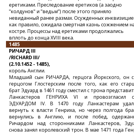
еретиками. Преследование еретиков (а заодно
"колдунов" и "ведьм") после этого приняло
невиданный ранее размах. Осужденных инквизицие
как правило, ожидала смертная казнь сожжением н
костре. Процессы над еретиками продолжались
вплоть до конца XVIII века.
1485
РИЧАРД III
/RICHARD III/
(2.10.1452 - 1485),
король Англии.
Младший сын РИЧАРДА, герцога Йоркского, он с
герцогом Глостерским после того, как его стар
брат Эдуард в 1461 году сместил с трона представи
Ланкастеров ГЕНРИХА VI и провозгласил с
ЭДУАРДОМ IV. В 1470 году Ланкастерам удал
вернуть к власти Генриха, но через полгода бра
вернулись в Англию, и после побед, одержан
Ричардом над сторонниками Ланкастеров, Эду
снова занял королевский трон. В мае 1471 года Ге