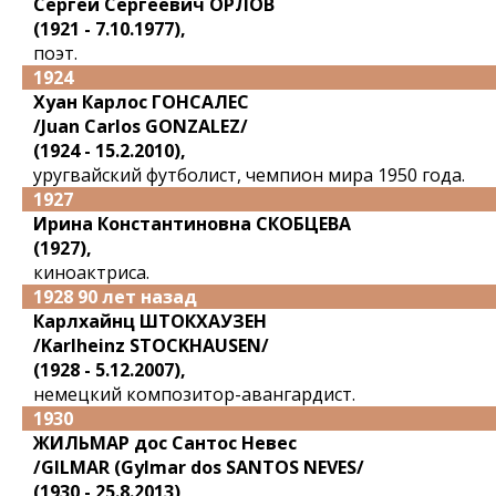
Сергей Сергеевич ОРЛОВ
(1921 - 7.10.1977),
поэт.
1924
Хуан Карлос ГОНСАЛЕС
/Juan Carlos GONZALEZ/
(1924 - 15.2.2010),
уругвайский футболист, чемпион мира 1950 года.
1927
Ирина Константиновна СКОБЦЕВА
(1927),
киноактриса.
1928 90 лет назад
Карлхайнц ШТОКХАУЗЕН
/Karlheinz STOCKHAUSEN/
(1928 - 5.12.2007),
немецкий композитор-авангардист.
1930
ЖИЛЬМАР дос Сантос Невес
/GILMAR (Gylmar dos SANTOS NEVES/
(1930 - 25.8.2013),