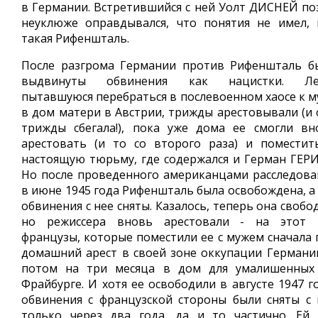
в Германии. Встретившийся с ней Уолт ДИСНЕЙ по
неуклюже оправдывался, что понятия не имел, 
такая Рифеншталь.
После разгрома Германии против Рифеншталь б
выдвинуты обвинения как нацистки. Ле
пытавшуюся перебраться в послевоенном хаосе к м
в дом матери в Австрии, трижды арестовывали (и 
трижды сбегала!), пока уже дома ее смогли вн
арестовать (и то со второго раза) и поместит
настоящую тюрьму, где содержался и Герман ГЕРИ
Но после проведенного американцами расследова
в июне 1945 года Рифеншталь была освобождена, а 
обвинения с нее сняты. Казалось, теперь она свобо
но режиссера вновь арестовали - на этот 
французы, которые поместили ее с мужем сначала 
домашний арест в своей зоне оккупации Германии
потом на три месяца в дом для умалишенных
Фрайбурге. И хотя ее освободили в августе 1947 г
обвинения с французской стороны были сняты с 
только через два года, да и то частично. Ей 