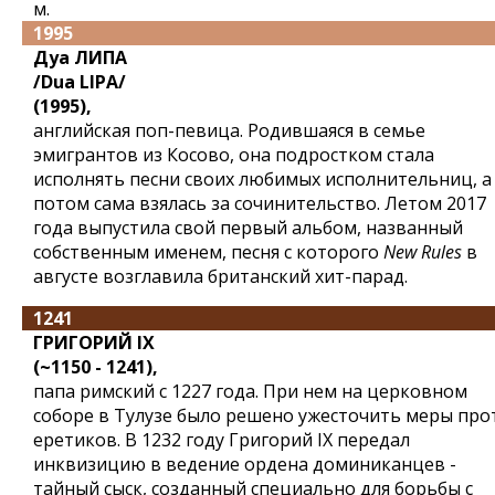
м.
1995
Дуа ЛИПА
/Dua LIPA/
(1995),
английская поп-певица. Родившаяся в семье
эмигрантов из Косово, она подростком стала
исполнять песни своих любимых исполнительниц, а
потом сама взялась за сочинительство. Летом 2017
года выпустила свой первый альбом, названный
собственным именем, песня с которого
New Rules
в
августе возглавила британский хит-парад.
1241
ГРИГОРИЙ IX
(~1150 - 1241),
папа римский с 1227 года. При нем на церковном
соборе в Тулузе было решено ужесточить меры про
еретиков. В 1232 году Григорий IX передал
инквизицию в ведение ордена доминиканцев -
тайный сыск, созданный специально для борьбы с