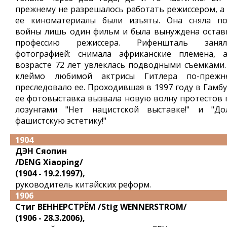
прежнему не разрешалось работать режиссером, а 
ее киноматериалы были изъяты. Она сняла по
войны лишь один фильм и была вынуждена остав
профессию режиссера. Рифеншталь занял
фотографией: снимала африканские племена, 
возрасте 72 лет увлеклась подводными съемками.
клеймо любимой актрисы Гитлера по-прежн
преследовало ее. Проходившая в 1997 году в Гамбу
ее фотовыставка вызвала новую волну протестов 
лозунгами "Нет нацистской выставке!" и "До
фашистскую эстетику!"
1904
ДЭН Сяопин
/DENG Xiaoping/
(1904 - 19.2.1997),
руководитель китайских реформ.
1906
Стиг ВЕННЕРСТРЁМ /Stig WENNERSTROM/
(1906 - 28.3.2006),