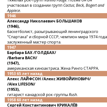
тяжелых рок-групп
Vanilla Fudge
. Позже он он
участвовал в создании групп
Cactus
;
Beck, Bogert and
Appiece
.
1946
Александр Николаевич БОЛЬШАКОВ
(1946),
баскетболист, разыгрывающий ленинградского
"Спартака" и сборной СССР, чемпион мира 1974 года
заслуженный мастер спорта.
1947
Барбара БАХ /ГОЛДБАХ/
/Barbara BACH/
(1947),
американская киноактриса. Жена Ринго СТАРРА.
1953 65 лет назад
Алекс ЛАЙФСОН /Алекс ЖИВОЙИНОВИЧ/
/Alex LIFESON/
(1953),
гитарист канадской рок-группы
Rush
.
1958 60 лет назад
Сергей Константинович КРИКАЛЁВ