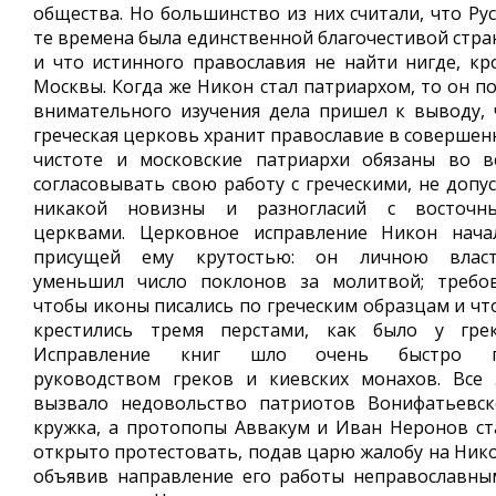
общества. Но большинство из них считали, что Рус
те времена была единственной благочестивой стра
и что истинного православия не найти нигде, кр
Москвы. Когда же Никон стал патриархом, то он по
внимательного изучения дела пришел к выводу, 
греческая церковь хранит православие в совершен
чистоте и московские патриархи обязаны во в
согласовывать свою работу с греческими, не допус
никакой новизны и разногласий с восточн
церквами. Церковное исправление Никон нача
присущей ему крутостью: он личною влас
уменьшил число поклонов за молитвой; требов
чтобы иконы писались по греческим образцам и чт
крестились тремя перстами, как было у грек
Исправление книг шло очень быстро 
руководством греков и киевских монахов. Все 
вызвало недовольство патриотов Вонифатьевск
кружка, а протопопы Аввакум и Иван Неронов ст
открыто протестовать, подав царю жалобу на Нико
объявив направление его работы неправославны