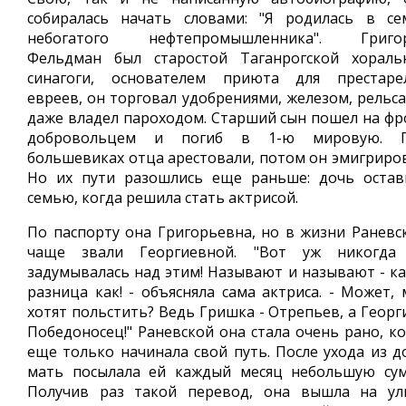
собиралась начать словами: "Я родилась в се
небогатого нефтепромышленника". Григо
Фельдман был старостой Таганрогской хораль
синагоги, основателем приюта для престаре
евреев, он торговал удобрениями, железом, рельса
даже владел пароходом. Старший сын пошел на фр
добровольцем и погиб в 1-ю мировую. 
большевиках отца арестовали, потом он эмигриров
Но их пути разошлись еще раньше: дочь остав
семью, когда решила стать актрисой.
По паспорту она Григорьевна, но в жизни Раневс
чаще звали Георгиевной. "Вот уж никогда
задумывалась над этим! Называют и называют - ка
разница как! - объясняла сама актриса. - Может, 
хотят польстить? Ведь Гришка - Отрепьев, а Георг
Победоносец!" Раневской она стала очень рано, ко
еще только начинала свой путь. После ухода из д
мать посылала ей каждый месяц небольшую сум
Получив раз такой перевод, она вышла на ул