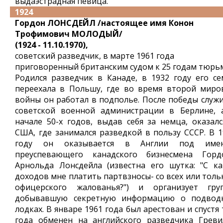
выдаэстрадная певица.
1924
Гордон ЛОНСДЕЙЛ /настоящее имя Конон
Трофимович МОЛОДЫЙ/
(1924 - 11.10.1970),
советский разведчик, в марте 1961 года
приговоренный британским судом к 25 годам тюрь
Родился разведчик в Канаде, в 1932 году его се
переехала в Польшу, где во время второй миро
войны он работал в подполье. После победы служи
советской военной администрации в Берлине, 
начале 50-х годов, выдав себя за немца, оказалс
США, где занимался разведкой в пользу СССР. В 1
году он оказывается в Англии под име
преуспевающего канадского бизнесмена Горд
Арнольда Лонсдейла (известна его шутка: "С ка
доходов мне платить партвзносы- со всех или толь
офицерского жалованья?") и организует груп
добывавшую секретную информацию о подвод
лодках. В январе 1961 года был арестован и спустя
года обменен на английского разведчика Греви