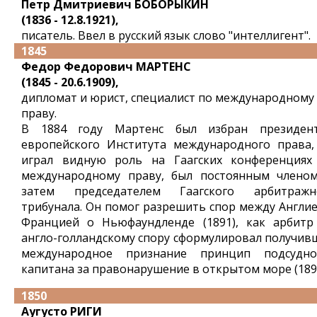
Петр Дмитриевич БОБОРЫКИН
(1836 - 12.8.1921),
писатель. Ввел в русский язык слово "интеллигент".
1845
Федор Федорович МАРТЕНС
(1845 - 20.6.1909),
дипломат и юрист, специалист по международному
праву.
В 1884 году Мартенс был избран президен
европейского Института международного права,
играл видную роль на Гаагских конференциях
международному праву, был постоянным членом
затем председателем Гаагского арбитражн
трибунала. Он помог разрешить спор между Англие
Францией о Ньюфаундленде (1891), как арбитр
англо-голландскому спору сформулировал получив
международное признание принцип подсудно
капитана за правонарушение в открытом море (1897
1850
Аугусто РИГИ