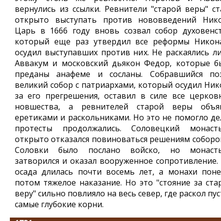
вернулись из ссылки. Ревнители "старой веры" ст
открыто выступать против нововведений Нико
Царь в 1666 году вновь созвал собор духовенст
который еще раз утвердил все реформы Никон
осудил выступавших против них. Не раскаялись л
Аввакум и московский дьякон Федор, которые б
преданы анафеме и сосланы. Собравшийся по
великий собор с патриархами, который осудил Ник
за его прегрешения, оставил в силе все церков
новшества, а ревнителей старой веры объя
еретиками и раскольниками. Но это не помогло дел
протесты продолжались. Соловецкий монаст
открыто отказался повиноваться решениям соборов
Соловки было послано войско, но монаст
затворился и оказал вооруженное сопротивление. 
осада длилась почти восемь лет, а монахи поне
потом тяжелое наказание. Но это "стояние за ста
веру" сильно повлияло на весь север, где раскол пу
самые глубокие корни.