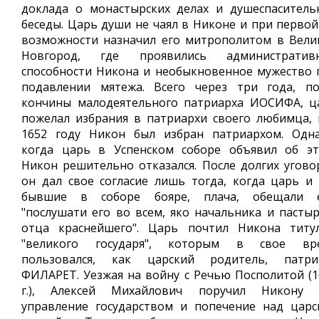
доклада о монастырских делах и душеспаситель
беседы. Царь души не чаял в Никоне и при первой
возможности назначил его митрополитом в Вели
Новгород, где проявились административ
способности Никона и необыкновенное мужество 
подавлении мятежа. Всего через три года, по
кончины малодеятельного патриарха ИОСИФА, ц
пожелал избрания в патриархи своего любимца, 
1652 году Никон был избран патриархом. Одна
когда царь в Успенском соборе объявил об эт
Никон решительно отказался. После долгих угово
он дал свое согласие лишь тогда, когда царь и 
бывшие в соборе бояре, плача, обещали 
"послушати его во всем, яко начальника и пастыр
отца краснейшего". Царь почтил Никона титу
"великого государя", которым в свое вр
пользовался, как царский родитель, патри
ФИЛАРЕТ. Уезжая на войну с Речью Посполитой (1
г.), Алексей Михайлович поручил Никону 
управление государством и попечение над царс