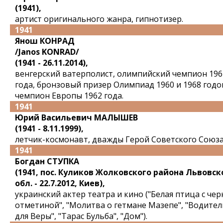
(1941),
артист оригинального жанра, гипнотизер.
1941
Янош КОНРАД
/Janos KONRAD/
(1941 - 26.11.2014),
венгерский ватерполист, олимпийский чемпион 196
года, бронзовый призер Олимпиад 1960 и 1968 годо
чемпион Европы 1962 года.
1941
Юрий Васильевич МАЛЫШЕВ
(1941 - 8.11.1999),
летчик-космонавт, дважды Герой Советского Союза
1941
Богдан СТУПКА
(1941, пос. Куликов Жолковского района Львовск
обл. - 22.7.2012, Киев),
украинский актер театра и кино ("Белая птица с че
отметиной", "Молитва о гетмане Мазепе", "Водител
для Веры", "Тарас Бульба", "Дом").