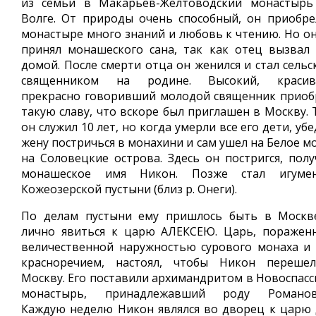
из семьи в Макарьев-Желтоводский монастырь
Волге. От природы очень способный, он приобре
монастыре много знаний и любовь к чтению. Но он
принял монашеского сана, так как отец вызвал 
домой. После смерти отца он женился и стал сельс
священником на родине. Высокий, красив
прекрасно говоривший молодой священник приоб
такую славу, что вскоре был приглашен в Москву. 
он служил 10 лет, но когда умерли все его дети, уб
жену постричься в монахини и сам ушел на Белое м
на Соловецкие острова. Здесь он постригся, полу
монашеское имя Никон. Позже стал игуме
Кожеозерской пустыни (близ р. Онеги).
По делам пустыни ему пришлось быть в Москв
лично явиться к царю АЛЕКСЕЮ. Царь, поражен
величественной наружностью сурового монаха и 
красноречием, настоял, чтобы Никон переше
Москву. Его поставили архимандритом в Новоспасс
монастырь, принадлежавший роду Романов
Каждую неделю Никон являлся во дворец к царю 