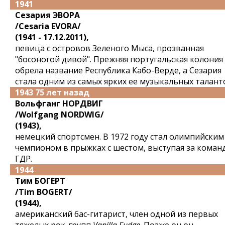
1941
Сезария ЭВОРА
/Cesaria EVORA/
(1941 - 17.12.2011),
певица с островов Зеленого Мыса, прозванная
"босоногой дивой". Прежняя португальская колония
обрела название Республика Кабо-Верде, а Сезария
стала одним из самых ярких ее музыкальных талант
1943 75 лет назад
Вольфганг НОРДВИГ
/Wolfgang NORDWIG/
(1943),
немецкий спортсмен. В 1972 году стал олимпийским
чемпионом в прыжках с шестом, выступая за коман
ГДР.
1944
Тим БОГЕРТ
/Tim BOGERT/
(1944),
американский бас-гитарист, член одной из первых