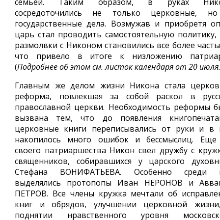
семьей. Таким образом, в руках Ник
сосредоточились не только церковные, н
государственные дела. Возмужав и приобретя оп
царь стал проводить самостоятельную политику, 
размолвки с Никоном становились все более часты
что привело в итоге к низложению патриар
(
Подробнее об этом см. листок календаря от 20 июля
Главным же делом жизни Никона стала церков
реформа, повлекшая за собой раскол в русс
православной церкви. Необходимость реформы б
вызвана тем, что до появления книгопечата
церковные книги переписывались от руки и в 
накопилось много ошибок и бессмыслиц. Еще
своего патриаршества Никон свел дружбу с круж
священников, собиравшихся у царского духовн
Стефана ВОНИФАТЬЕВА. Особенно среди 
выделялись протопопы Иван НЕРОНОВ и Авва
ПЕТРОВ. Все члены кружка мечтали об исправле
книг и обрядов, улучшении церковной жизни
поднятии нравственного уровня московск