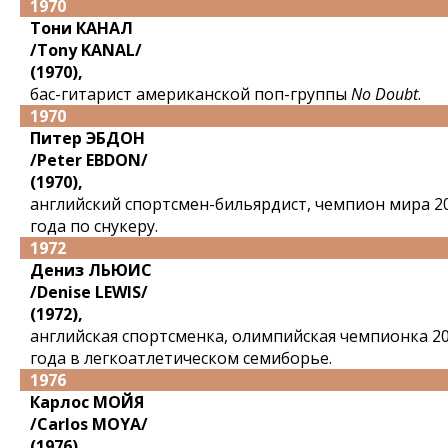
1970
Тони КАНАЛ
/Tony KANAL/
(1970),
бас-гитарист американской поп-группы
No Doubt
.
1970
Питер ЭБДОН
/Peter EBDON/
(1970),
английский спортсмен-бильярдист, чемпион мира 2
года по снукеру.
1972
Дениз ЛЬЮИС
/Denise LEWIS/
(1972),
английская спортсменка, олимпийская чемпионка 2
года в легкоатлетическом семиборье.
1976
Карлос МОЙЯ
/Carlos MOYA/
(1976),