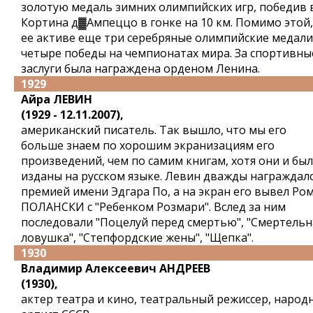
золотую медаль зимних олимпийских игр, победив 
Кортина д▓Ампеццо в гонке на 10 км. Помимо этой,
ее активе еще три серебряные олимпийские медали
четыре победы на чемпионатах мира. За спортивны
заслуги была награждена орденом Ленина.
1929
Айра ЛЕВИН
(1929 - 12.11.2007),
американский писатель. Так вышло, что мы его
больше знаем по хорошим экранизациям его
произведений, чем по самим книгам, хотя они и бы
изданы на русском языке. Левин дважды награждал
премией имени Эдгара По, а на экран его вывел Ро
ПОЛАНСКИ с "Ребенком Розмари". Вслед за ним
последовали "Поцелуй перед смертью", "Смертельн
ловушка", "Степфордские жены", "Щепка".
1930
Владимир Алексеевич АНДРЕЕВ
(1930),
актер театра и кино, театральный режиссер, народ