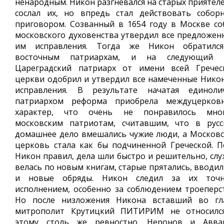
ненародным. Никон разгневался на старых приятеле
сослал их, но впредь стал действовать собор
приговором. Созванный в 1654 году в Москве со
московского духовенства утвердил все предложен
им исправления. Тогда же Никон обратилс
восточным патриархам, и на следующий 
Цареградский патриарх от имени всей Гречес
церкви одобрил и утвердил все намеченные Нико
исправления. В результате начатая единоли
патриархом реформа приобрела междуцерков
характер, что очень не понравилось мно
московским патриотам, считавшим, что в русс
домашнее дело вмешались чужие люди, а Московс
церковь стала как бы подчиненной Греческой. П
Никон правил, дела шли быстро и решительно, слу
велась по новым книгам, старые прятались, вводил
и новые обряды. Никон следил за их точ
исполнением, особенно за соблюдением троеперст
Но после низложения Никона вставший во гл
митрополит Крутицкий ПИТИРИМ не относилс
этому столь же ревностно. Неронов и Авва