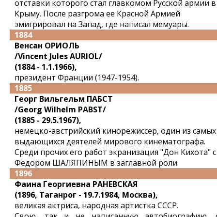
отставки которого стал главкомом Русской армии в
Крыму. После разгрома ее Красной Армией
эмигрировал на Запад, где написал мемуары.
1884
Венсан ОРИОЛЬ
/Vincent Jules AURIOL/
(1884 - 1.1.1966),
президент Франции (1947-1954).
1885
Георг Вильгельм ПАБСТ
/Georg Wilhelm PABST/
(1885 - 29.5.1967),
немецко-австрийский кинорежиссер, один из самых
выдающихся деятелей мирового кинематографа.
Среди прочих его работ экранизация "Дон Кихота" с
Федором ШАЛЯПИНЫМ в заглавной роли.
1896
Фаина Георгиевна РАНЕВСКАЯ
(1896, Таганрог - 19.7.1984, Москва),
великая актриса, народная артистка СССР.
Свою, так и не написанную автобиографию, 