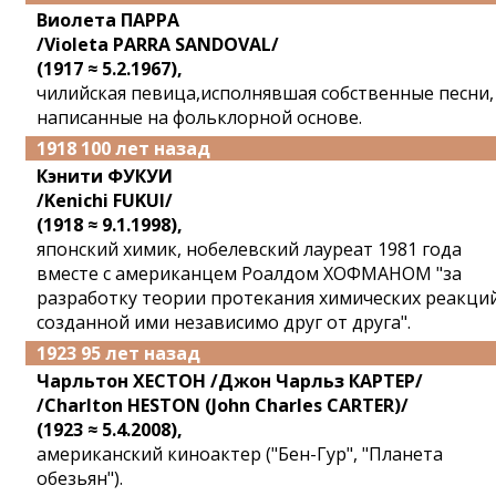
Виолета ПАРРА
/Violeta PARRA SANDOVAL/
(1917 ≈ 5.2.1967),
чилийская певица,исполнявшая собственные песни,
написанные на фольклорной основе.
1918 100 лет назад
Кэнити ФУКУИ
/Kenichi FUKUI/
(1918 ≈ 9.1.1998),
японский химик, нобелевский лауреат 1981 года
вместе с американцем Роалдом ХОФМАНОМ "за
разработку теории протекания химических реакций
созданной ими независимо друг от друга".
1923 95 лет назад
Чарльтон ХЕСТОН /Джон Чарльз КАРТЕР/
/Charlton HESTON (John Charles CARTER)/
(1923 ≈ 5.4.2008),
американский киноактер ("Бен-Гур", "Планета
обезьян").