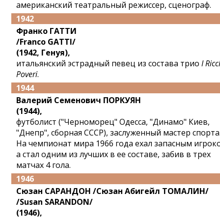
американский театральный режиссер, сценограф.
1942
Франко ГАТТИ
/Franco GATTI/
(1942, Генуя),
итальянский эстрадный певец из состава трио
I Ricc
Poveri
.
1944
Валерий Семенович ПОРКУЯН
(1944),
футболист ("Черноморец" Одесса, "Динамо" Киев,
"Днепр", сборная СССР), заслуженный мастер спорта
На чемпионат мира 1966 года ехал запасным игрок
а стал одним из лучших в ее составе, забив в трех
матчах 4 гола.
1946
Сюзан САРАНДОН /Сюзан Абигейл ТОМАЛИН/
/Susan SARANDON/
(1946),