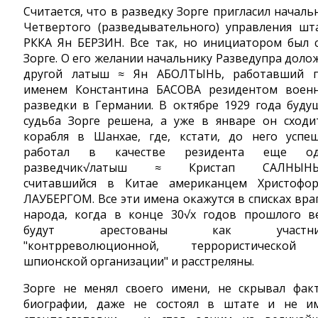
Считается, что в разведку Зорге пригласил началь
Четвертого (разведывательного) управления шт
РККА Ян БЕРЗИН. Все так, но инициатором был 
Зорге. О его желании начальнику Разведупра доло
другой латыш ≈ Ян АБОЛТЫНЬ, работавший 
именем Константина БАСОВА резидентом воен
разведки в Германии. В октябре 1929 года буду
судьба Зорге решена, а уже в январе он сходи
корабля в Шанхае, где, кстати, до него успе
работал в качестве резидента еще од
разведчик√латыш ≈ Кристап САЛНЫНЬ
считавшийся в Китае американцем Христофо
ЛАУБЕРГОМ. Все эти имена окажутся в списках вра
народа, когда в конце 30√х годов прошлого в
будут арестованы как участни
"контрреволюционной, террористическо
шпионской организации" и расстреляны.
Зорге не менял своего имени, не скрывал фак
биографии, даже не состоял в штате и не и