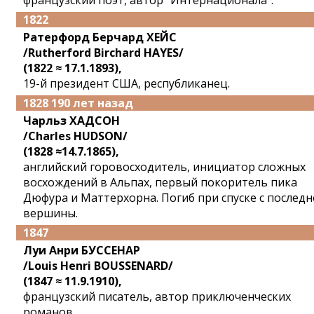
французский поэт, автор "Интернационала".
1822
Ратерфорд Берчард ХЕЙС
/Rutherford Birchard HAYES/
(1822 ≈ 17.1.1893),
19-й президент США, республиканец.
1828 190 лет назад
Чарльз ХАДСОН
/Charles HUDSON/
(1828 ≈14.7.1865),
английский горовосходитель, инициатор сложных
восхождений в Альпах, первый покоритель пика
Дюфура и Маттерхорна. Погиб при спуске с последн
вершины.
1847
Луи Анри БУССЕНАР
/Louis Henri BOUSSENARD/
(1847 ≈ 11.9.1910),
французский писатель, автор приключенческих
романов.