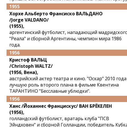
1955
Хорхе Альберто Франсиско ВАЛЬДАНО
/Jorge VALDANO/
(1955),
аргентинский футболист, нападающий мадридског
"Реала" и сборной Аргентины, чемпион мира 1986
года.
1956
Кристоф ВАЛЬЦ
/Сhristoph WALTZ/
(1956, Вена),
австрийский актер театра и кино. "Оскар" 2010 года
лучшую роль второго плана в фильме Квентина
ТАРАНТИНО "Бесславные ублюдки".
1956
Ханс /Йоханнес Францискус/ ВАН БРЁКЕЛЕН
(1956),
голландский футболист, вратарь клуба "ПСВ
Эйндховен" и сборной Голландии, победитель Кубк