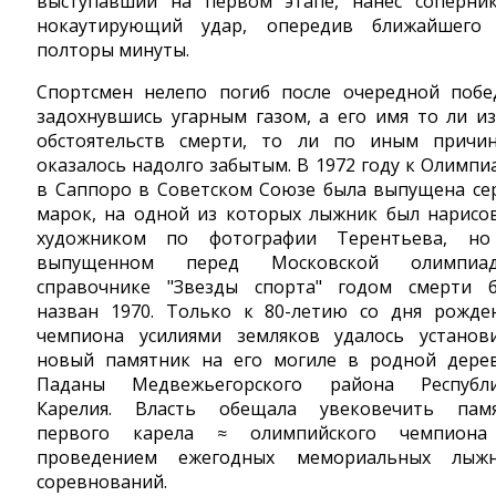
выступавший на первом этапе, нанес соперни
нокаутирующий удар, опередив ближайшего
полторы минуты.
Спортсмен нелепо погиб после очередной побе
задохнувшись угарным газом, а его имя то ли из
обстоятельств смерти, то ли по иным причи
оказалось надолго забытым. В 1972 году к Олимпи
в Саппоро в Советском Союзе была выпущена се
марок, на одной из которых лыжник был нарисо
художником по фотографии Терентьева, н
выпущенном перед Московской олимпиад
справочнике "Звезды спорта" годом смерти 
назван 1970. Только к 80-летию со дня рожде
чемпиона усилиями земляков удалось установ
новый памятник на его могиле в родной дере
Паданы Медвежьегорского района Республ
Карелия. Власть обещала увековечить пам
первого карела ≈ олимпийского чемпион
проведением ежегодных мемориальных лыж
соревнований.