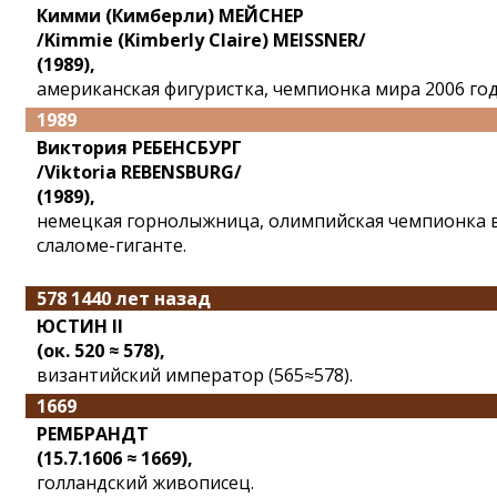
Кимми (Кимберли) МЕЙСНЕР
/Kimmie (Kimberly Claire) MEISSNER/
(1989),
американская фигуристка, чемпионка мира 2006 год
1989
Виктория РЕБЕНСБУРГ
/Viktoria REBENSBURG/
(1989),
немецкая горнолыжница, олимпийская чемпионка 
слаломе-гиганте.
578 1440 лет назад
ЮСТИН II
(ок. 520 ≈ 578),
византийский император (565≈578).
1669
РЕМБРАНДТ
(15.7.1606 ≈ 1669),
голландский живописец.