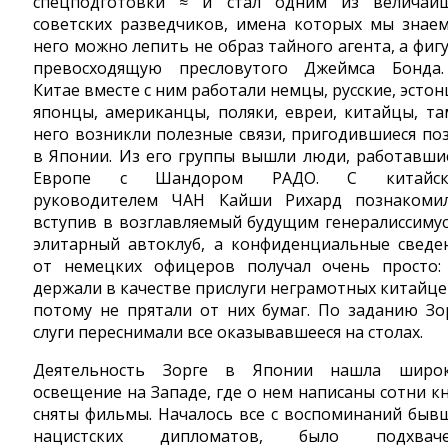
спецподготовки ≈ и стал одним из величай
советских разведчиков, имена которых мы знаем
него можно лепить не образ тайного агента, а фигу
превосходящую пресловутого Джеймса Бонда
Китае вместе с ним работали немцы, русские, эстон
японцы, американцы, поляки, евреи, китайцы, та
него возникли полезные связи, пригодившиеся по
в Японии. Из его группы вышли люди, работавши
Европе с Шандором РАДО. С китайск
руководителем ЧАН Кайши Рихард познакомил
вступив в возглавляемый будущим генералиссиму
элитарный автоклуб, а конфиденциальные сведе
от немецких офицеров получал очень просто:
держали в качестве прислуги неграмотных китайце
потому не прятали от них бумаг. По заданию Зо
слуги переснимали все оказывавшееся на столах.
Деятельность Зорге в Японии нашла широ
освещение на Западе, где о нем написаны сотни кн
сняты фильмы. Началось все с воспоминаний быв
нацистских дипломатов, было подхваче