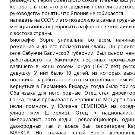
разведчик, Герой Советского Союза, главная заслуг
которого в том, что его сведения помогли советск
руководству понять, что Япония не собирается
нападать на СССР, и это позволило в самые трудны
месяцы войны перебросить на фронт свежие дивиз
с востока страны.
Биография Зорге уникальна во всем, начина
рождения и до его посмертной славы. Он родилс
селе Сабунчи Бакинской губернии, был сыном нем
работавшего на бакинских нефтяных промысла
взявшего в жены совсем юную (16√17 лет) русс
девушку. У них было 10 детей, из которых выж
половина, заработанное отцом позволило семейс
вернуться в Германию. Рихарду тогда было три го
Оба языка для него родные. Отец стал директо
банка, семья проживала в Берлине на Моцартштра
(если помните, у Юлиана СЕМЕНОВА на сосед
улице жил Штирлиц). Отец ≈ националис
империалист, зато деды ≈ революционеры, один
двоюродных так и вовсе был секретарем Ка
МАРКСА. Но сначала юный Зорге добровол