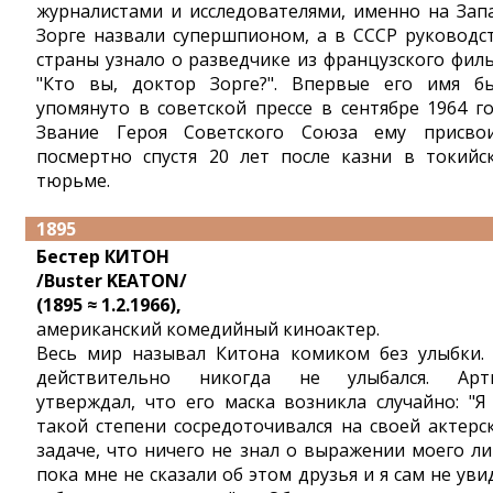
журналистами и исследователями, именно на Зап
Зорге назвали супершпионом, а в СССР руководс
страны узнало о разведчике из французского фил
"Кто вы, доктор Зорге?". Впервые его имя б
упомянуто в советской прессе в сентябре 1964 го
Звание Героя Советского Союза ему присво
посмертно спустя 20 лет после казни в токийс
тюрьме.
1895
Бестер КИТОН
/Buster KEATON/
(1895 ≈ 1.2.1966),
американский комедийный киноактер.
Весь мир называл Китона комиком без улыбки.
действительно никогда не улыбался. Арт
утверждал, что его маска возникла случайно: "Я
такой степени сосредоточивался на своей актерс
задаче, что ничего не знал о выражении моего ли
пока мне не сказали об этом друзья и я сам не уви