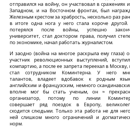
отправился на войну, он участвовал в сражениях и
Западном, и на Восточном фронтах, был награж
Железным крестом за храбрость, несколько раз ран
в итоге одна нога у него стала короче другой.
потерялся после войны, успешно закон
университет, стал доктором права, получил степ
по экономике, начал работать журналистом.
И заодно (война на многое раскрыла ему глаза) о
участник революционных выступлений, вступи
компартию, а после ее запрета переехал в Москву, 
стал сотрудником Коминтерна. У него мн
талантов, владеет вдобавок к родным язы
английским и французским, немного скандинавски
вполне мог бы стать ученым, он ≈ прекрас
организатор, потому по линии Коминте
совершает ряд поездок в Европу, великоле
сходится слюдьми. Только эта работа не для него
ней слишком много ограничений и догматичес
норм.