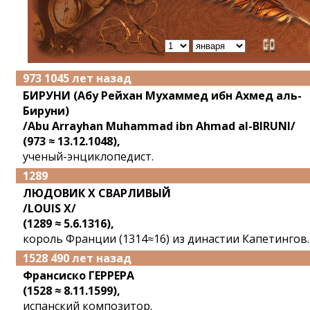
973 1045 лет назад
БИРУНИ (Абу Рейхан Мухаммед ибн Ахмед аль-
Бируни)
/Abu Arrayhan Muhammad ibn Ahmad al-BIRUNI/
(973 ≈ 13.12.1048),
ученый-энциклопедист.
1289
ЛЮДОВИК X СВАРЛИВЫЙ
/LOUIS X/
(1289 ≈ 5.6.1316),
король Франции (1314≈16) из династии Капетингов.
1528 490 лет назад
Франсиско ГЕРРЕРА
(1528 ≈ 8.11.1599),
испанский композитор.