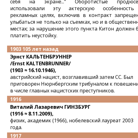
себя на экране..." Оборотистые продюс
использовали эту актерскую особенност
рекламных целях, включив в контракт запреще
улыбаться не только на съемках, но и в обществен
местах; за нарушение этого пункта Китон должен 
платить неустойку.
1903 105 лет назад
Эрнст КАЛЬТЕНБРУННЕР
/Ernst KALTENBRUNNER/
(1903 ≈ 16.10.1946),
австрийский нацист, возглавивший затем СС. Был
приговорен Нюрнбергским трибуналом к повешен
в числе главных нацистских преступников.
1916
Виталий Лазаревич ГИНЗБУРГ
(1916 ≈ 8.11.2009),
физик, академик (1966), нобелевский лауреат 2003
года.
1917