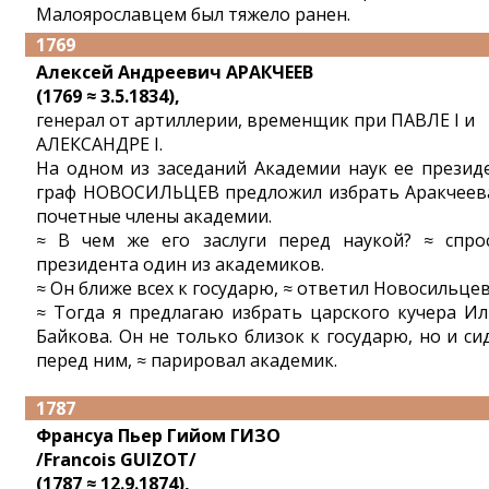
Малоярославцем был тяжело ранен.
1769
Алексей Андреевич АРАКЧЕЕВ
(1769 ≈ 3.5.1834),
генерал от артиллерии, временщик при ПАВЛЕ I и
АЛЕКСАНДРЕ I.
На одном из заседаний Академии наук ее презид
граф НОВОСИЛЬЦЕВ предложил избрать Аракчеев
почетные члены академии.
≈ В чем же его заслуги перед наукой? ≈ спро
президента один из академиков.
≈ Он ближе всех к государю, ≈ ответил Новосильцев
≈ Тогда я предлагаю избрать царского кучера И
Байкова. Он не только близок к государю, но и си
перед ним, ≈ парировал академик.
1787
Франсуа Пьер Гийом ГИЗО
/Francois GUIZOT/
(1787 ≈ 12.9.1874),