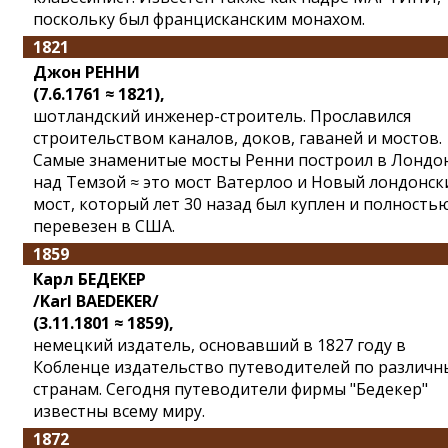
поскольку был францисканским монахом.
1821
Джон РЕННИ
(7.6.1761 ≈ 1821),
шотландский инженер-строитель. Прославился
строительством каналов, доков, гаваней и мостов.
Самые знаменитые мосты Ренни построил в Лондо
над Темзой ≈ это мост Ватерлоо и Новый лондонск
мост, который лет 30 назад был куплен и полность
перевезен в США.
1859
Карл БЕДЕКЕР
/Karl BAEDEKER/
(3.11.1801 ≈ 1859),
немецкий издатель, основавший в 1827 году в
Кобленце издательство путеводителей по различ
странам. Сегодня путеводители фирмы "Бедекер"
известны всему миру.
1872