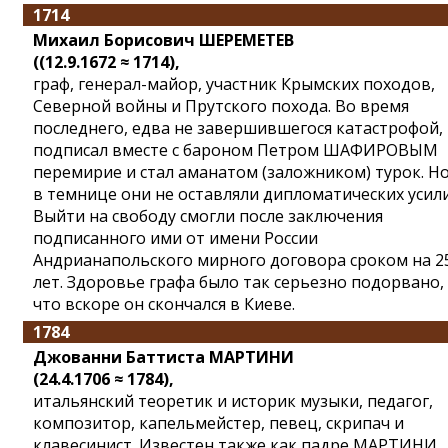
1714
Михаил Борисович ШЕРЕМЕТЕВ
((12.9.1672 ≈ 1714),
граф, генерал-майор, участник Крымских походов,
Северной войны и Прутского похода. Во время
последнего, едва не завершившегося катастрофой,
подписал вместе с бароном Петром ШАФИРОВЫМ
перемирие и стал аманатом (заложником) турок. Но
в темнице они не оставляли дипломатических усили
Выйти на свободу смогли после заключения
подписанного ими от имени России
Андрианапольского мирного договора сроком на 2
лет. Здоровье графа было так серьезно подорвано,
что вскоре он скончался в Киеве.
1784
Джованни Баттиста МАРТИНИ
(24.4.1706 ≈ 1784),
итальянский теоретик и историк музыки, педагог,
композитор, капельмейстер, певец, скрипач и
клавесинист. Известен также как падре МАРТИНИ,