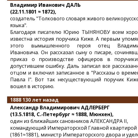
Владимир Иванович ДАЛЬ
(22.11.1801 ≈ 1872),
создатель "Толкового словаря живого великорусск
языка".
Благодаря писателю Юрию ТЫНЯНОВУ всем хор
известна история поручика Киже. А первым упомя
этого вымышленного героя отец Владим
Ивановича. Он рассказал сыну о писаре, сочиняв
приказ о производстве офицеров в поручик
допустившем ошибку. Даль записал все рассказан
отцом и включил записанное в "Рассказы о време
Павла I". Вот так несуществующий поручик Киж
вошел в историю.
1888 130 лет назад
Александр Владимирович АДЛЕРБЕРГ
(13.5.1818, С.-Петербург ≈ 1888, Мюнхен),
один из ближайших сановников АЛЕКСАНДРА II,
командующий Императорской Главной квартирой
(1861≈1881), министр Императорского двора и уде