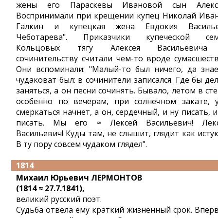
жены его Параскевы Ивановой сын Алекс
Воспринимали при крещении купец Николай Ива
Галкин и купецкая жена Евдокия Василь
Чеботарева". Приказчики купеческой се
Кольцовых тягу Алексея Васильевича
сочинительству считали чем-то вроде сумасшеств
Они вспоминали: "Малый-то был ничего, да знае
чудаковат был: в сочинители записался. Где бы де
заняться, а он песни сочинять. Бывало, летом в сте
особенно по вечерам, при солнечном закате, 
смеркаться начнет, а он, сердечный, и ну писать, и
писать. Мы его ≈ Лексей Васильевич! Лек
Васильевич! Куды там, не слышит, глядит как истук
В ту пору совсем чудаком глядел".
1814
Михаил Юрьевич ЛЕРМОНТОВ
(1814 ≈ 27.7.1841),
великий русский поэт.
Судьба отвела ему краткий жизненный срок. Впер