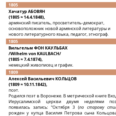
1805
Хачатур АБОВЯН
(1805 ≈ 14.4.1848),
армянский писатель, просветитель-демократ,
основоположник новой армянской литературы и
нового литературного языка, педагог, этнограф.
1805
Вильгельм ФОН КАУЛЬБАХ
/Wilhelm von KAULBACH/
(1805 ≈ 7.4.1874),
немецкий живописец и график.
1809
Алексей Васильевич КОЛЬЦОВ
(1809 ≈ 10.11.1842),
поэт.
Родился поэт в Воронеже. В метрической книге Вхо
Иерусалимской церкви двумя неделями по
появилась запись: "Октября 3 (
по старому сти
рожден у купца Василия Петрова сына Кольцов