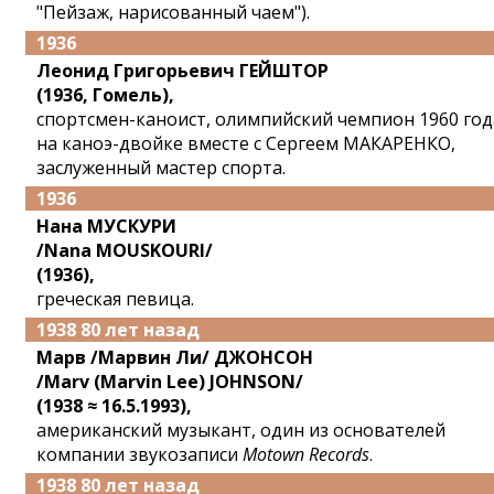
"Пейзаж, нарисованный чаем").
1936
Леонид Григорьевич ГЕЙШТОР
(1936, Гомель),
спортсмен-каноист, олимпийский чемпион 1960 год
на каноэ-двойке вместе с Сергеем МАКАРЕНКО,
заслуженный мастер спорта.
1936
Нана МУСКУРИ
/Nana MOUSKOURI/
(1936),
греческая певица.
1938 80 лет назад
Марв /Марвин Ли/ ДЖОНСОН
/Marv (Marvin Lee) JOHNSON/
(1938 ≈ 16.5.1993),
американский музыкант, один из основателей
компании звукозаписи
Motown Records
.
1938 80 лет назад