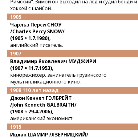
Римский". Зимой он выходил на лед и судил бенди и
хоккей с шайбой.
1905
Чарльз Перси СНОУ
/Charles Percy SNOW/
(1905 ≈ 1.7.1980),
английский писатель.
1907
Владимир Яковлевич МУДЖИРИ
(1907 ≈ 11.7.1953),
кинорежиссер, зачинатель грузинского
мультипликационного кино.
1908 110 лет назад
Джон Кеннет ГЭЛБРЕЙТ
/John Kenneth GALBRAITH/
(1908 ≈ 29.4.2006),
американский экономист.
1915
Ицхак ШАМИР /ЯЗЕРНИЦКИЙ/