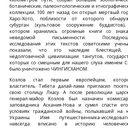
ботанические, палеонтологические и этнографичес
коллекции. 100 лет назад он открыл мертвый го
Харо-Хото, поблизости от которого обнару
субурган (культовое сооружение буддистов)
котором хранились огромные книги со знак
неведомой письменности. Последующ
исследования этих текстов советскими учен
показали, что это наследие блестящей,
недолговечной цивилизации тангутов, государс
которых со смешным для нашего слуха именем С
было уничтожено ЧИНГИСХАНОМ.
Козлов стал первым европейцем, котор
властитель Тибета далай-лама пригласил посет
свою столицу Лхасу. А после революции царс
генерал-майор Козлов был назначен комисса
заповедника Аскания-Нова и сумел спасти ег
условиях гражданской войны, полыхавшей на 
Украины. Имя путешественника-исследоват
навсегда вписано в историю человечес