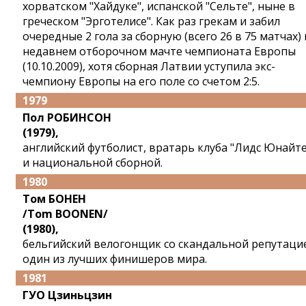
хорватском "Хайдуке", испанской "Сельте", ныне в
греческом "Эрготелисе". Как раз грекам и забил
очередные 2 гола за сборную (всего 26 в 75 матчах) 
недавнем отборочном мачте чемпионата Европы
(10.10.2009), хотя сборная Латвии уступила экс-
чемпиону Европы на его поле со счетом 2:5.
1979
Пол РОБИНСОН
(1979),
английский футболист, вратарь клуба "Лидс Юнайт
и национальной сборной.
1980
Том БОНЕН
/Tom BOONEN/
(1980),
бельгийский велогонщик со скандальной репутаци
один из лучших финишеров мира.
1981
ГУО Цзиньцзин