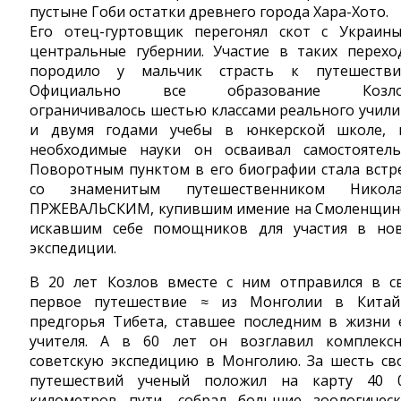
пустыне Гоби остатки древнего города Хара-Хото.
Его отец-гуртовщик перегонял скот с Украин
центральные губернии. Участие в таких перехо
породило у мальчик страсть к путешестви
Официально все образование Козло
ограничивалось шестью классами реального учил
и двумя годами учебы в юнкерской школе, 
необходимые науки он осваивал самостоятель
Поворотным пунктом в его биографии стала встр
со знаменитым путешественником Никол
ПРЖЕВАЛЬСКИМ, купившим имение на Смоленщин
искавшим себе помощников для участия в но
экспедиции.
В 20 лет Козлов вместе с ним отправился в с
первое путешествие ≈ из Монголии в Кита
предгорья Тибета, ставшее последним в жизни 
учителя. А в 60 лет он возглавил комплекс
советскую экспедицию в Монголию. За шесть св
путешествий ученый положил на карту 40 
километров пути, собрал большие зоологическ