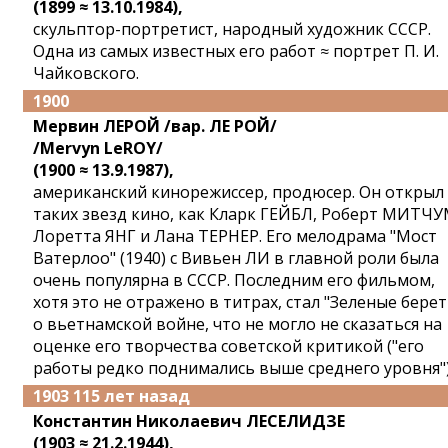
(1899 ≈ 13.10.1984),
скульптор-портретист, народный художник СССР.
Одна из самых известных его работ ≈ портрет П. И.
Чайковского.
1900
Мервин ЛЕРОЙ /вар. ЛЕ РОЙ/
/Mervyn LeROY/
(1900 ≈ 13.9.1987),
американский кинорежиссер, продюсер. Он открыл
таких звезд кино, как Кларк ГЕЙБЛ, Роберт МИТЧУ
Лоретта ЯНГ и Лана ТЕРНЕР. Его мелодрама "Мост
Ватерлоо" (1940) с Вивьен ЛИ в главной роли была
очень популярна в СССР. Последним его фильмом,
хотя это не отражено в титрах, стал "Зеленые бере
о вьетнамской войне, что не могло не сказаться на
оценке его творчества советской критикой ("его
работы редко поднимались выше среднего уровня")
1903 115 лет назад
Константин Николаевич ЛЕСЕЛИДЗЕ
(1903 ≈ 21.2.1944),