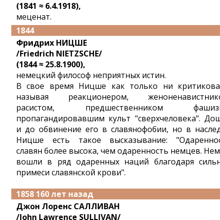
(1841 ≈ 6.4.1918),
меценат.
1844
Фридрих НИЦШЕ
/Friedrich NIETZSCHE/
(1844 ≈ 25.8.1900),
немецкий философ неприятных истин.
В свое время Ницше как только ни критикова
называя реакционером, женоненавистник
расистом, предшественником фашизм
пропагандировавшим культ "сверхчеловека". До
и до обвинение его в славянофобии, но в насле
Ницше есть такое высказывание: "Одаренно
славян более высока, чем одаренность немцев. Не
вошли в ряд одаренных наций благодаря силь
примеси славянской крови".
1858 160 лет назад
Джон Лоренс САЛЛИВАН
/John Lawrence SULLIVAN/