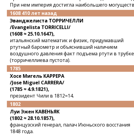
При нем империя достигла наибольшего могуществ
1608 410 лет назад
Эванджелиста ТОРРИЧЕЛЛИ
/Evangelista TORRICELLI/
(1608 ≈ 25.10.1647),
итальянский математик и физик, придумавший
ртутный барометр и объяснивший наличием
воздушного давления факт подъема ртути в трубке
(торричеллиева пустота).
1785
Хосе Мигель КАРРЕРА
/Jose Miguel CARRERA/
(1785 ≈ 4.9.1821),
президент Чили в 1812≈14.
1802
Луи Эжен КАВЕНЬЯК
(1802 ≈ 28.10.1857),
французский генерал, палач Июньского восстания
1848 года.