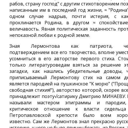
рабов, страну господ" с другим стихотворением поэ
написанным им в последний год жизни, ≈ "Родина"
одном случае надрыв, почти истерия, с ка
проклинается Родина, в другом ≈ спокойстви
величавость. Явная политическая заданность про
непоказной любви к родной земле.
Зная Лермонтова как патриота, че
подтверждением все его творчество, вполне умес
усомниться в его авторстве первого стиха. Сто
только литературоведам взяться за решение э
загадки, как нашлись убедительные доводы, 
приписываемый Лермонтову стих на самом д
является пародией на пушкинское "К морю" ("Прощ
свободная стихия!"), авторство которой, скорее все
принадлежит поэту√сатирику Дмитрию МИНАЕВУ. 
называли мастером эпиграммы и пародии
критическое отношение к власти сидельц
Петропавловской крепости было всем хор
известно. Сам же Лермонтов знал прекрасно русс
историю, у него не было причин бежать из России, 