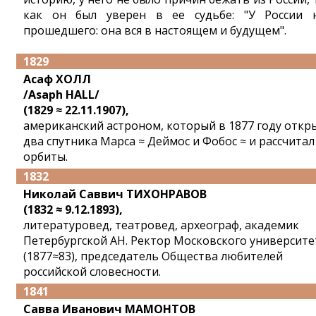
как он был уверен в ее судьбе: "У России 
прошедшего: она вся в настоящем и будущем".
1829
Асаф ХОЛЛ
/Asaph HALL/
(1829 ≈ 22.11.1907),
американский астроном, который в 1877 году откр
два спутника Марса ≈ Деймос и Фобос ≈ и рассчитал
орбиты.
1832
Николай Саввич ТИХОНРАВОВ
(1832 ≈ 9.12.1893),
литературовед, театровед, археограф, академик
Петербургской АН. Ректор Московского университе
(1877≈83), председатель Общества любителей
российской словесности.
1841
Савва Иванович МАМОНТОВ