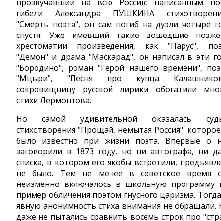
прозвучавший на всю Россию написанным по
гибели Александра ПУШКИНА стихотворен
"Смерть поэта", он сам погиб на дуэли четыре г
спустя. Уже имевший такие вошедшие позж
хрестоматии произведения, как "Парус", по
"Демон" и драма "Маскарад", он написал в эти г
"Бородино", роман "Герой нашего времени", по
"Мцыри", "Песня про купца Калашников
сокровищницу русской лирики обогатили мно
стихи Лермонтова.
Но самой удивительной оказалась судь
стихотворения "Прощай, немытая Россия", которое
было известно при жизни поэта. Впервые о 
заговорили в 1873 году, но ни автографа, ни д
списка, в котором его якобы встретили, предъявл
не было. Тем не менее в советское время 
неизменно включалось в школьную программу 
пример обличения поэтом гнусного царизма. Тогда
явную анонимность стиха внимания не обращали. 
даже не пытались сравнить восемь строк про "стр