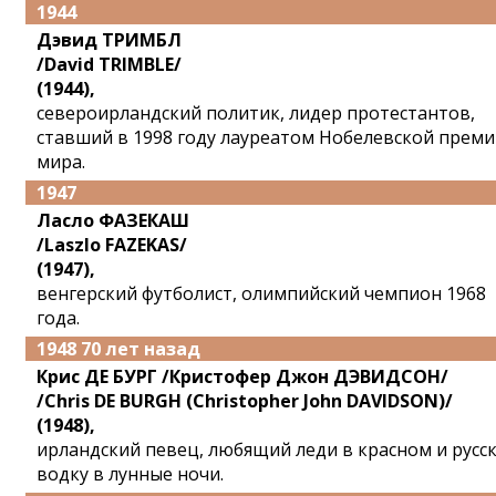
1944
Дэвид ТРИМБЛ
/David TRIMBLE/
(1944),
североирландский политик, лидер протестантов,
ставший в 1998 году лауреатом Нобелевской прем
мира.
1947
Ласло ФАЗЕКАШ
/Laszlo FAZEKAS/
(1947),
венгерский футболист, олимпийский чемпион 1968
года.
1948 70 лет назад
Крис ДЕ БУРГ /Кристофер Джон ДЭВИДСОН/
/Chris DE BURGH (Christopher John DAVIDSON)/
(1948),
ирландский певец, любящий леди в красном и русс
водку в лунные ночи.