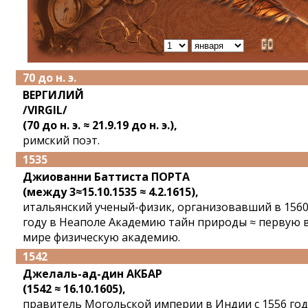
70 до н. э.
ВЕРГИЛИЙ
/VIRGIL/
(70 до н. э. ≈ 21.9.19 до н. э.),
римский поэт.
1535
Джиованни Баттиста ПОРТА
(между 3≈15.10.1535 ≈ 4.2.1615),
итальянский ученый-физик, организовавший в 156
году в Неаполе Академию тайн природы ≈ первую 
мире физическую академию.
1542
Джелаль-ад-дин АКБАР
(1542 ≈ 16.10.1605),
правитель Могольской империи в Индии с 1556 год