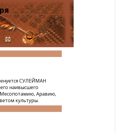
ря
именуется СУЛЕЙМАН
его наивысшего
, Месопотамию, Аравию,
ветом культуры.