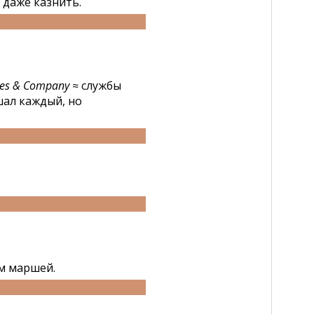
 даже казнить.
es & Company
≈ службы
шал каждый, но
м маршей.