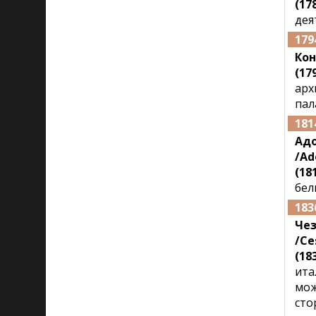
(178
дея
179
Кон
(179
арх
пал
181
Ад
/Ad
(181
бел
183
Че
/Ce
(183
ита
мож
сто