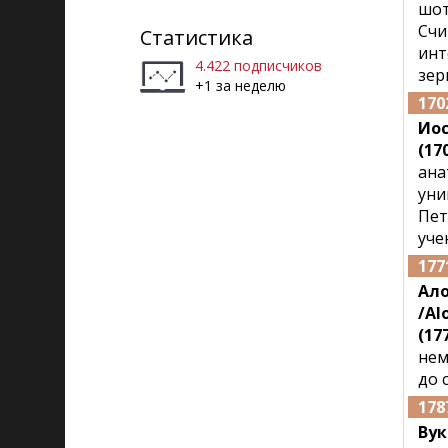
шот
Рига)
Счи
Статистика
инт
4.422 подписчиков
зер
+1 за неделю
170
Иос
(170
ана
уни
Пет
уче
177
Ало
/Al
(177
нем
до 
178
Ву