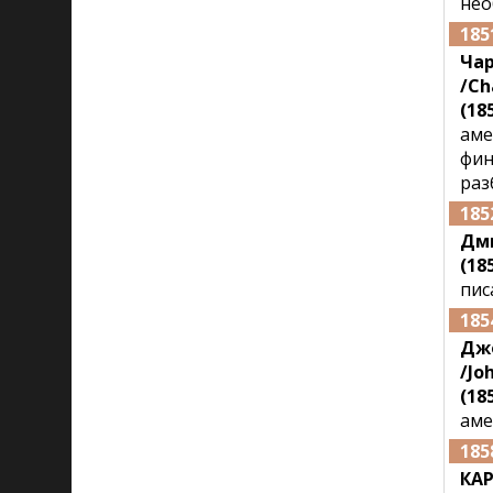
нео
185
Чар
/Ch
(185
аме
фин
раз
185
Дм
(185
пис
185
Дж
/Jo
(185
аме
185
КАР