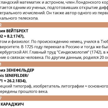
ландский математик и астроном, член Лондонского ко
тается одним из ученых, подготовивших открытие диф
егрального исчислений. Он также автор одного из пер
кального телескопа.
2
ия ВЕЙТБРЕХТ
2 ≈ 8.2.1747),
том и физиолог. По происхождению немец, учился в Тю
верситете. В 1725 году переехал в Россию и тогда же б
ербургской АН. Главный труд "Синдесмология" (1742), 
ние о связках человека. По другим данным, родился 20 о
1
из ЗЕНЕФЕЛЬДЕР
ois SENEFELDER/
1 ≈ 26.2.1834),
ецкий типограф, изобретатель литографии ≈ основного
середины прошлого века.
7
к КАРАДЖИЧ