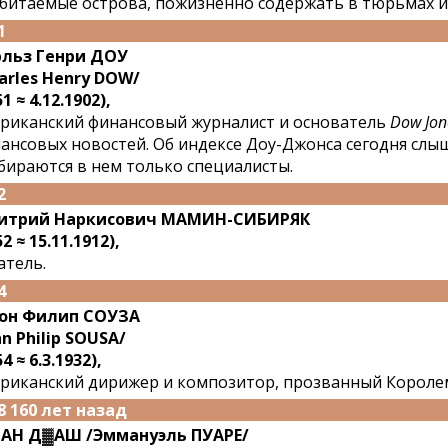
битаемые острова, пожизненно содержать в тюрьмах и
1
льз Генри ДОУ
arles Henry DOW/
1 ≈ 4.12.1902),
риканский финансовый журналист и основатель
Dow Jon
ансовых новостей. Об индексе Доу-Джонса сегодня слы
бираются в нем только специалисты.
2
итрий Наркисович МАМИН-СИБИРЯК
2 ≈ 15.11.1912),
атель.
4
он Филип СОУЗА
hn Philip SOUSA/
4 ≈ 6.3.1932),
риканский дирижер и композитор, прозванный Короле
8 160 лет назад
АН Д▓АШ /Эммануэль ПУАРЕ/