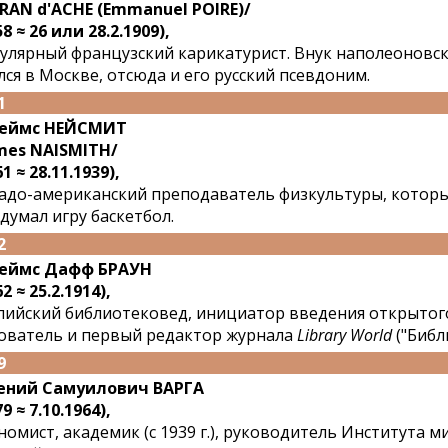
RAN d'ACHE (Emmanuel POIRE)/
58 ≈ 26 или 28.2.1909),
улярный французский карикатурист. Внук наполеоновск
лся в Москве, отсюда и его русский псевдоним.
1
еймс НЕЙСМИТ
mes NAISMITH/
1 ≈ 28.11.1939),
адо-американский преподаватель физкультуры, которы
думал игру баскетбол.
2
еймс Дафф БРАУН
2 ≈ 25.2.1914),
лийский библиотековед, инициатор введения открытого
ователь и первый редактор журнала
Library World
("Библ
9
ений Самуилович ВАРГА
9 ≈ 7.10.1964),
номист, академик (с 1939 г.), руководитель Института м