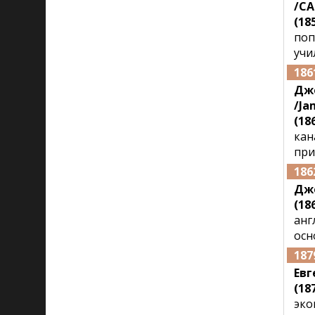
/CA
(18
поп
учи
186
Дж
/Ja
(186
кан
при
186
Дж
(186
анг
осн
187
Евг
(187
эко