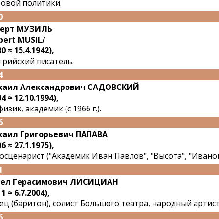
овой политики.
0
берт МУЗИЛЬ
bert MUSIL/
0 ≈ 15.4.1942),
трийский писатель.
4
хаил Александрович САДОВСКИЙ
4 ≈ 12.10.1994),
физик, академик (с 1966 г.).
6
аил Григорьевич ПАПАВА
6 ≈ 27.1.1975),
осценарист ("Академик Иван Павлов", "Высота", "Иванов
1
вел Герасимович ЛИСИЦИАН
1 ≈ 6.7.2004),
ец (баритон), солист Большого театра, народный артист
6