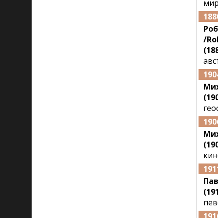
мир
188
Ро
/Ro
(188
авс
190
Ми
(190
гео
190
Мих
(190
кин
191
Па
(191
пев
191