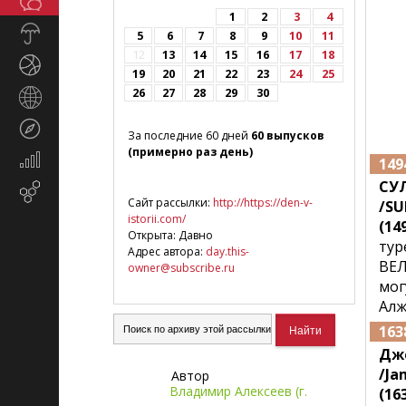
Общество
СМИ
1
2
3
4
Прогноз
5
6
7
8
9
10
11
погоды
12
13
14
15
16
17
18
Спорт
19
20
21
22
23
24
25
26
27
28
29
30
Страны
и
Туризм
регионы
За последние 60 дней
60 выпусков
(примерно раз день)
Экономика
149
и
СУ
Email-
финансы
Сайт рассылки:
http://https://den-v-
/SU
маркетинг
istorii.com/
(149
Открыта: Давно
тур
Адрес автора:
day.this-
ВЕЛ
owner@subscribe.ru
мог
Алж
163
Дж
/Ja
Автор
Владимир Алексеев (г.
(16