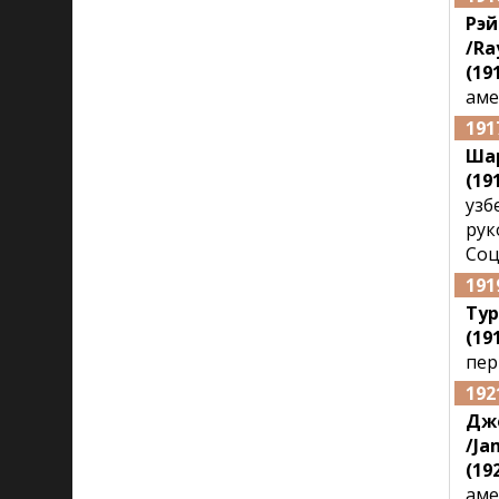
Рэ
/Ra
(191
аме
191
Ша
(19
узб
рук
Соц
191
Ту
(191
пер
192
Дж
/Ja
(192
аме