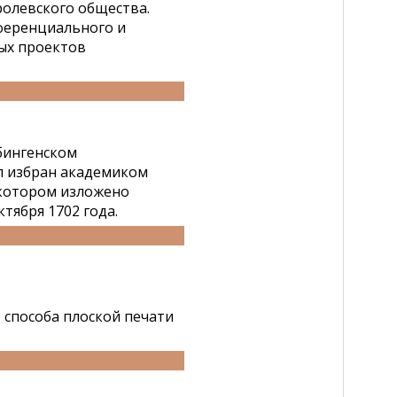
ролевского общества.
ференциального и
вых проектов
бингенском
ыл избран академиком
в котором изложено
ктября 1702 года.
 способа плоской печати