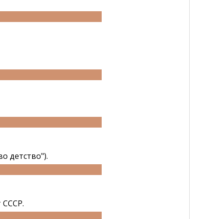
о детство").
 СССР.