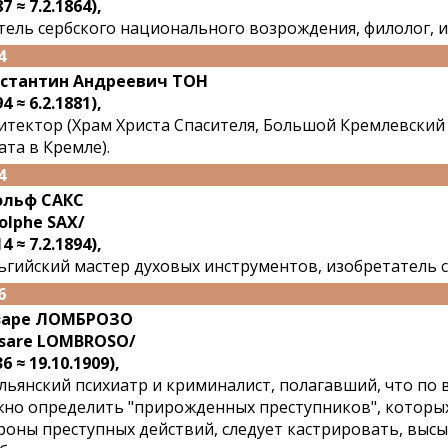
7 ≈ 7.2.1864),
тель сербского национального возрождения, филолог, и
4
стантин Андреевич ТОН
4 ≈ 6.2.1881),
итектор (Храм Христа Спасителя, Большой Кремлевский
ата в Кремле).
4
ольф САКС
olphe SAX/
4 ≈ 7.2.1894),
ьгийский мастер духовых инструментов, изобретатель с
6
заре ЛОМБРОЗО
sare LOMBROSO/
6 ≈ 19.10.1909),
льянский психиатр и криминалист, полагавший, что по
но определить "прирожденных преступников", которых,
роны преступных действий, следует кастрировать, высы