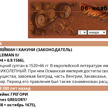
06 нояб
4
ЛЕЙМАН I КАНУНИ (ЗАКОНОДАТЕЛЬ)
LEIMAN II/
4 ≈ 6.9.1566),
ецкий султан в 1520≈66 гг. В европейской литературе 
ИКОЛЕПНЫЙ. При нем Османская империя достигла сво
ущества, завоевав Белград, часть Венгрии, Закавказье
ир. Период его правления был также ознаменован расц
8 380 лет назад
еймс ГРЕГОРИ
mes GREGORY/
38 ≈ октябрь 1675),