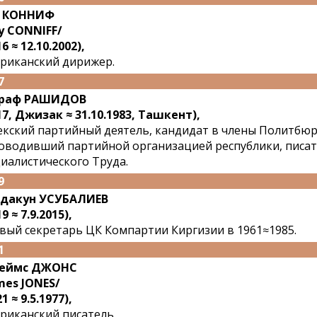
й КОННИФ
y CONNIFF/
6 ≈ 12.10.2002),
риканский дирижер.
7
раф РАШИДОВ
17, Джизак ≈ 31.10.1983, Ташкент),
екский партийный деятель, кандидат в члены Политбюро,
оводивший партийной организацией республики, писат
иалистического Труда.
9
рдакун УСУБАЛИЕВ
9 ≈ 7.9.2015),
вый секретарь ЦК Компартии Киргизии в 1961≈1985.
1
еймс ДЖОНС
mes JONES/
1 ≈ 9.5.1977),
риканский писатель.