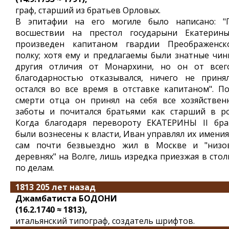
граф, старший из братьев Орловых.
В эпитафии на его могиле было написано: "
восшествии на престол государыни Екатерины
произведен капитаном гвардии Преображенск
полку; хотя ему и предлагаемы были знатные чин
другия отличия от Монархини, но он от всег
благодарностью отказывался, ничего не приня
остался во все время в отставке капитаном". По
смерти отца он принял на себя все хозяйствен
заботы и почитался братьями как старший в ро
Когда благодаря перевороту ЕКАТЕРИНЫ II бра
были вознесены к власти, Иван управлял их имения
сам почти безвыездно жил в Москве и "низо
деревнях" на Волге, лишь изредка приезжая в стол
по делам.
1813 205 лет назад
Джамбатиста БОДОНИ
(16.2.1740 ≈ 1813),
итальянский типограф, создатель шрифтов.