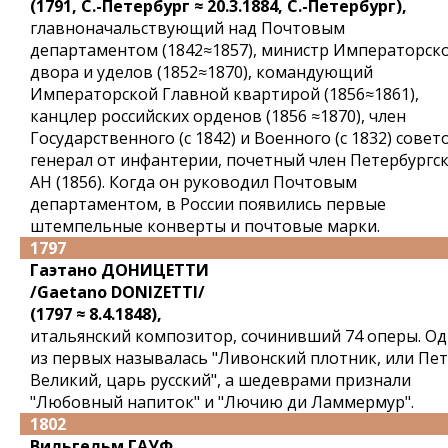
(1791, С.-Петербург ≈ 20.3.1884, С.-Петербург),
главноначальствующий над Почтовым
департаментом (1842≈1857), министр Императорск
двора и уделов (1852≈1870), командующий
Императорской Главной квартирой (1856≈1861),
канцлер российских орденов (1856 ≈1870), член
Государственного (с 1842) и Военного (с 1832) совет
генерал от инфантерии, почетный член Петербургс
АН (1856). Когда он руководил Почтовым
департаментом, в России появились первые
штемпельные конверты и почтовые марки.
1797
Гаэтано ДОНИЦЕТТИ
/Gaetano DONIZETTI/
(1797 ≈ 8.4.1848),
итальянский композитор, сочинивший 74 оперы. О
из первых называлась "Ливонский плотник, или Пе
Великий, царь русский", а шедеврами признали
"Любовный напиток" и "Лючию ди Ламмермур".
1802
Вильгельм ГАУФ