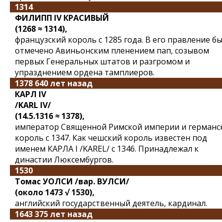
1314
ФИЛИПП IV КРАСИВЫЙ
(1268 ≈ 1314),
французский король с 1285 года. В его правление б
отмечено Авиньонским пленением пап, созывом
первых Генеральных штатов и разгромом и
упразднением ордена тамплиеров.
1378 640 лет назад
КАРЛ IV
/KARL IV/
(14.5.1316 ≈ 1378),
император Священной Римской империи и германс
король с 1347. Как чешский король известен под
именем КАРЛА I /KAREL/ с 1346. Принадлежал к
династии Люксембургов.
1530
Томас УОЛСИ /вар. ВУЛСИ/
(около 1473 √ 1530),
английский государственный деятель, кардинал.
1643 375 лет назад