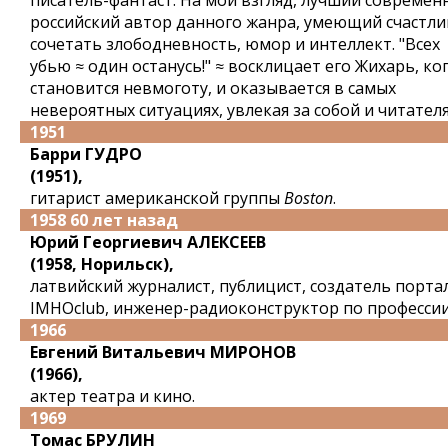
писатель-фантаст. На мой взгляд, лучший современ
российский автор данного жанра, умеющий счастл
сочетать злободневность, юмор и интеллект. "Всех
убью ≈ один останусь!" ≈ восклицает его Жихарь, ко
становится невмоготу, и оказывается в самых
невероятных ситуациях, увлекая за собой и читателя
1951
Барри ГУДРО
(1951),
гитарист американской группы
Boston
.
1958 60 лет назад
Юрий Георгиевич АЛЕКСЕЕВ
(1958, Норильск),
латвийский журналист, публицист, создатель порта
IMHOclub, инженер-радиоконструктор по профессии
1966
Евгений Витальевич МИРОНОВ
(1966),
актер театра и кино.
1969
Томас БРУЛИН