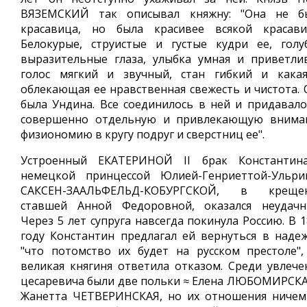
ВЯЗЕМСКИЙ так описывал княжну: "Она не б
красавица, но была красивее всякой красави
Белокурые, струистые и густые кудри ее, голу
выразительные глаза, улыбка умная и приветлив
голос мягкий и звучный, стан гибкий и какая
облекающая ее нравственная свежесть и чистота. 
была Ундина. Все соединилось в ней и придавало
совершенно отдельную и привлекающую внима
физиономию в кругу подруг и сверстниц ее".
Устроенный ЕКАТЕРИНОЙ II брак Константин
немецкой принцессой Юлией-Генриеттой-Ульри
САКСЕН-ЗААЛЬФЕЛЬД-КОБУРГСКОЙ, в креще
ставшей Анной Федоровной, оказался неудачн
Через 5 лет супруга навсегда покинула Россию. В 
году Константин предлагал ей вернуться в надеж
"что потомство их будет на русском престоле",
великая княгиня ответила отказом. Среди увлече
цесаревича были две польки ≈ Елена ЛЮБОМИРСКА
Жанетта ЧЕТВЕРИНСКАЯ, но их отношения ничем