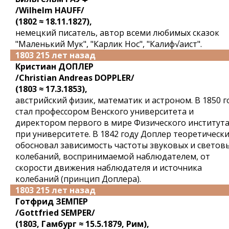
/Wilhelm HAUFF/
(1802 ≈ 18.11.1827),
немецкий писатель, автор всеми любимых сказок
"Маленький Мук", "Карлик Нос", "Калиф√аист".
1803 215 лет назад
Кристиан ДОПЛЕР
/Christian Andreas DOPPLER/
(1803 ≈ 17.3.1853),
австрийский физик, математик и астроном. В 1850 г
стал профессором Венского университета и
директором первого в мире Физического институт
при университете. В 1842 году Доплер теоретическ
обосновал зависимость частоты звуковых и светов
колебаний, воспринимаемой наблюдателем, от
скорости движения наблюдателя и источника
колебаний (принцип Доплера).
1803 215 лет назад
Готфрид ЗЕМПЕР
/Gottfried SEMPER/
(1803, Гамбург ≈ 15.5.1879, Рим),