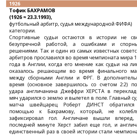
1926
Тофик БАХРАМОВ
(1926 ≈ 23.3.1993),
футбольный арбитр, судья международной ФИФА)
категории.
Спортивные судьи остаются в истории не св
безупречной работой, а ошибками и спорн
решениями. Так и один из самых известных советс
арбитров прославился во время чемпионата мира 1
года в Англии, когда его мнение как судьи на ли
оказалось решающим во время финального ма
между сборными Англии и ФРГ. В дополнитель
время (основное завершилось со счетом 2:2) по
удара англичанина Джеффри ХЕРСТА в переклад
мяч ударился о землю и вылетел в поле. Главный с
матча швейцарец Роберт ДИНСТ обратился
помощью к Бахрамову, который, не колебля
зафиксировал гол. Англичане вышли вперед,
последней минуте Херст забил еще гол, и англич
единственный раз в своей истории стали чемпион