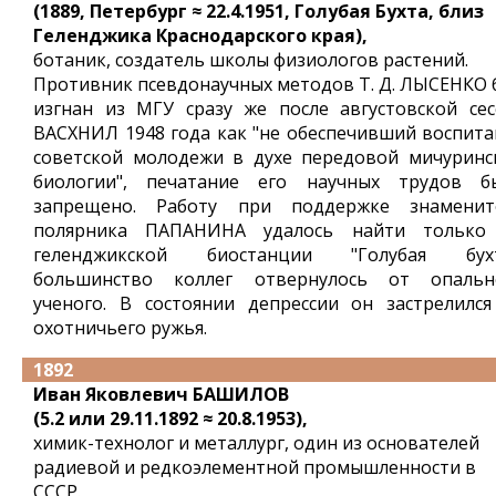
(1889, Петербург ≈ 22.4.1951, Голубая Бухта, близ
Геленджика Краснодарского края),
ботаник, создатель школы физиологов растений.
Противник псевдонаучных методов Т. Д. ЛЫСЕНКО 
изгнан из МГУ сразу же после августовской сес
ВАСХНИЛ 1948 года как "не обеспечивший воспита
советской молодежи в духе передовой мичуринс
биологии", печатание его научных трудов б
запрещено. Работу при поддержке знаменит
полярника ПАПАНИНА удалось найти только
геленджикской биостанции "Голубая бухт
большинство коллег отвернулось от опальн
ученого. В состоянии депрессии он застрелился
охотничьего ружья.
1892
Иван Яковлевич БАШИЛОВ
(5.2 или 29.11.1892 ≈ 20.8.1953),
химик-технолог и металлург, один из основателей
радиевой и редкоэлементной промышленности в
СССР.