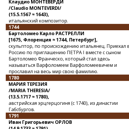
Клаудио МОНТЕВЕРДИ
/Claudio MONTEVERDI/
(15.5.1567 ≈ 1643),
итальянский композитор.
1744
Бартоломео Карло РАСТРЕЛЛИ
[1675, Флоренция ≈ 1744, Петербург],
скульптор, по происхождению итальянец. Приехал 
Россию по приглашению ПЕТРА I вместе с сыном
Бартоломео Франческо, который стал здесь
называться Варфоломеем Варфоломеевичем и
прославил на весь мир свою фамилию.
1780
МАРИЯ ТЕРЕЗИЯ
/MARIA THERESIA/
(13.5.1717 ≈ 1780),
австрийская эрцгерцогиня (с 1740), из династии
Габсбургов.
1791
Иван Григорьевич ОРЛОВ
(14.9.1733 ≈ 1791),