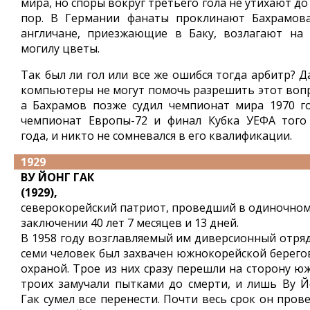
мира, но споры вокруг третьего гола не утихают до
пор. В Германии фанаты проклинают Бахрамова
англичане, приезжающие в Баку, возлагают на 
могилу цветы.
Так был ли гол или все же ошибся тогда арбитр? Д
компьютеры не могут помочь разрешить этот вопр
а Бахрамов позже судил чемпионат мира 1970 го
чемпионат Европы-72 и финал Кубка УЕФА того
года, и никто не сомневался в его квалификации.
1929
ВУ ЙОНГ ГАК
(1929),
северокорейский патриот, проведший в одиночно
заключении 40 лет 7 месяцев и 13 дней.
В 1958 году возглавляемый им диверсионный отряд
семи человек был захвачен южнокорейской берего
охраной. Трое из них сразу перешли на сторону юж
троих замучали пытками до смерти, и лишь Ву Й
Гак сумел все перенести. Почти весь срок он пров