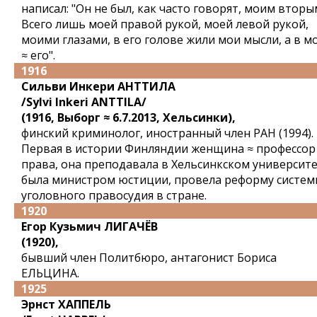
написал: "Он не был, как часто говорят, моим вторым
Всего лишь моей правой рукой, моей левой рукой,
моими глазами, в его голове жили мои мысли, а в м
≈ его".
1916
Сильви Инкери АНТТИЛА
/Sylvi Inkeri ANTTILA/
(1916, Выборг ≈ 6.7.2013, Хельсинки),
финский криминолог, иностранный член РАН (1994).
Первая в истории Финляндии женщина ≈ профессор
права, она преподавала в Хельсинкском университе
была министром юстиции, провела реформу систем
уголовного правосудия в стране.
1920
Егор Кузьмич ЛИГАЧЁВ
(1920),
бывший член Политбюро, антагонист Бориса
ЕЛЬЦИНА.
1925
Эрнст ХАППЕЛЬ