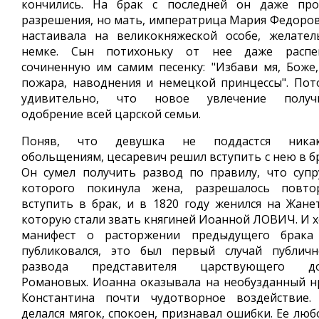
кончились. На брак с последней он даже про
разрешения, но мать, императрица Мария Федоров
настаивала на великокняжеской особе, желател
немке. Сын потихоньку от нее даже распе
сочиненную им самим песенку: "Избави мя, Боже,
пожара, наводнения и немецкой принцессы". Пот
удивительно, что новое увлечение получ
одобрение всей царской семьи.
Поняв, что девушка не поддастся ника
обольщениям, цесаревич решил вступить с нею в бр
Он сумел получить развод по правилу, что супру
которого покинула жена, разрешалось повто
вступить в брак, и в 1820 году женился на Жанет
которую стали звать княгиней Иоанной ЛОВИЧ. И х
манифест о раcторжении предыдущего брака
публиковался, это был первый случай публичн
развода представителя царствующего д
Романовых. Иоанна оказывала на необузданный н
Константина почти чудотворное воздействие.
делался мягок, спокоен, признавал ошибки. Ее люб