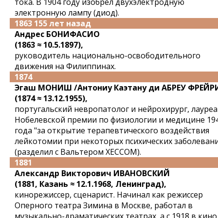
тока. В 1904 году изобрел двухэлектродную
электронную лампу (диод).
1863 155 лет назад
Андрес БОНИФАСИО
(1863 ≈ 10.5.1897),
руководитель национально-освободительного
движения на Филиппинах.
1874
Эгаш МОНИШ /Антониу Каэтану ди АБРЕУ ФРЕЙР
(1874 ≈ 13.12.1955),
португальский невропатолог и нейрохирург, лауреа
Нобелевской премии по физиологии и медицине 19
года "за открытие терапевтического воздействия
лейкотомии при некоторых психических заболевани
(разделил с Вальтером ХЕССОМ).
1881
Александр Викторович ИВАНОВСКИЙ
(1881, Казань ≈ 12.1.1968, Ленинград),
кинорежиссер, сценарист. Начинал как режиссер
Оперного театра Зимина в Москве, работал в
музыкально-драматических театрах, а с 1918 в кино