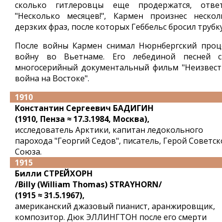
сколько гитлеровцы еще продержатся, ответ
"Несколько месяцев!", Кармен произнес нескол
дерзких фраз, после которых Геббельс бросил трубку
После войны Кармен снимал Нюрнбергский проце
войну во Вьетнаме. Его лебединой песней с
многосерийный документальный фильм "Неизвест
война на Востоке".
1910
Константин Сергеевич БАДИГИН
(1910, Пенза ≈ 17.3.1984, Москва),
исследователь Арктики, капитан ледокольного
парохода "Георгий Седов", писатель, Герой Советск
Союза.
1915
Билли СТРЕЙХОРН
/Billy (William Thomas) STRAYHORN/
(1915 ≈ 31.5.1967),
американский джазовый пианист, аранжировщик,
композитор. Дюк ЭЛЛИНГТОН после его смерти