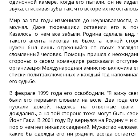
одиночной камере, когда его пытали, он не издал
звука, стискивая зубы так, что вскоре их не осталось
Мир за эти годы изменился до неузнаваемости, а
молчал. Даже тюремщики оставили его в пок
Казалось, о нем все забыли. Родина сделала вид, 
такого агента никогда не было, а южной стор
нужен был лишь отрекшийся от своих взглядо
сломленный человек. Помощь пришла с неожидан
стороны: о своем командире рассказали отступни
организация Международная амнистия включила ег
списки политзаключенных и каждый год напоминал
его судьбе.
В феврале 1999 года его освободили. "Я вижу свет
были его первыми словами на воле. Два года его
пускали домой, надеясь на ответные шаги.
дождались, а на той стороне тоже могут быть свои
Йонг Гаки. В 2001 году Ву вернулся на Родину ≈ и с
пор о нем нет никаких сведений. Мужество человек
какие бы одежды его ни рядили, всегда остается 