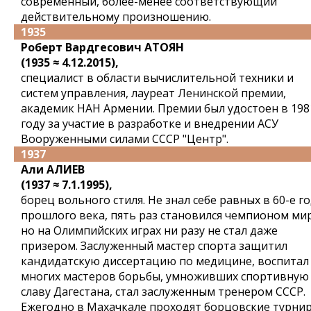
современный, более-менее соответствующий
действительному произношению.
1935
Роберт Вардгесович АТОЯН
(1935 ≈ 4.12.2015),
специалист в области вычислительной техники и
систем управления, лауреат Ленинской премии,
академик НАН Армении. Премии был удостоен в 198
году за участие в разработке и внедрении АСУ
Вооруженными силами СССР "Центр".
1937
Али АЛИЕВ
(1937 ≈ 7.1.1995),
борец вольного стиля. Не знал себе равных в 60-е г
прошлого века, пять раз становился чемпионом мир
но на Олимпийских играх ни разу не стал даже
призером. Заслуженный мастер спорта защитил
кандидатскую диссертацию по медицине, воспитал
многих мастеров борьбы, умноживших спортивную
славу Дагестана, стал заслуженным тренером СССР.
Ежегодно в Махачкале проходят борцовские турни