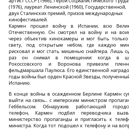
артист СССР (1966), Герой Социалистического Труда
(1976), лауреат Ленинской (1960), Государственной,
двух Сталинских премий, призов международных
кинофестивалей.
Кармен прошел войну в Испании, всю Вели
Отечественную. Он смотрел на войну и на вои
через объектив кинокамеры и мог быть только
свету, под открытым небом, где каждую мин
рисковал и мог стать мишенью снайпера. Лишь о
раз он снимал в помещении: когда в ш
Рокоссовского и Воронова привезли пленн
фельдмаршала Паулюса. Его единственной наградо
годы войны был орден Красной Звезды, полученный
Испанию.
В конце войны в осажденном Берлине Кармен су
выйти на связь... с имперским министром пропага
Геббельсом. Обнаружив работающий городс
телефон, Кармен подбил переводчика вызв
министерство пропаганды и пригласить к телеф
министра. Когда тот подошел к телефону и на вопр