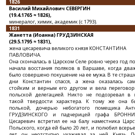
1826
Василий Михайлович СЕВЕРГИН
(19.4.1765 ≈ 1826),
минералог, химик, академик (с 1793).
1831
Жанетта (Иоанна) ГРУДЗИНСКАЯ
(29.5.1795 ≈ 1831),
жена цесаревича великого князя КОНСТАНТИНА
ПАВЛОВИЧА.
Она скончалась в Царском Селе ровно через год по
начала восстания поляков в Варшаве, когда два
было совершено покушение на ее мужа. В те страш
дни Константин спасся, а жена оказалась са
стойким и верным его другом и вела переговор
польской делегацией. Никто не подозревал в 
такой твердости характера. К тому же она б
полькой, дочерью небогатого помещика Ант
ГРУДЗИНСКОГО и падчерицей графа БРОННИ
Цесаревич встретил ее на балу наместника Царс
Польского, когда ей было 20 лет, и полюбил всерье
лет он неотступно ухаживал за ней. Князь П