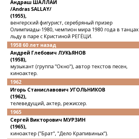
Андраш ШАЛЛАИ
/Andras SALLAY/
(1955),
венгерский фигурист, серебряный призер
Олимпиады-1980, чемпион мира 1980 года в танцах
льду в паре с Кристиной РЕГЁЦИ.
1958 60 лет назад
Андрей Глебович ЛУКЬЯНОВ
(1958),
музыкант (группа "Окно"), автор текстов песен,
киноактер.
1962
Игорь Станиславович УГОЛЬНИКОВ
(1962),
телеведущий, актер, режиссер.
1965
Сергей Викторович МУРЗИН
(1965),
киноактер ("Брат", "Дело Крапивиных").