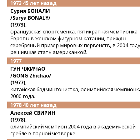
1973 45 лет назад
Сурия БОНАЛИ
/Surya BONALY/
(1973),
французская спортсменка, пятикратная чемпионка
Европы в женском фигурном катании, трижды
серебряный призер мировых первенств, в 2004 год
решившая стать американкой.
1977
ГУН ЧЖИЧАО
/GONG Zhichao/
(1977),
китайская бадминтонистка, олимпийская чемпионк
2000 года.
1978 40 лет назад
Алексей СВИРИН
(1978),
олимпийский чемпион 2004 года в академической
гребле в парной четверке.