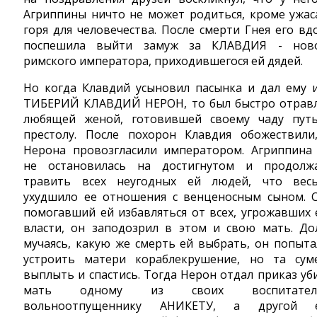
Агриппины ничто не может родиться, кроме ужас
горя для человечества. После смерти Гнея его вд
поспешила выйти замуж за КЛАВДИЯ - нов
римского императора, приходившегося ей дядей.
Но когда Клавдий усыновил пасынка и дал ему 
ТИБЕРИЙ КЛАВДИЙ НЕРОН, то был быстро отрав
любящей женой, готовившей своему чаду пут
престолу. После похорон Клавдия обожествили
Нерона провозгласили императором. Агриппина
не остановилась на достигнутом и продолж
травить всех неугодных ей людей, что вес
ухудшило ее отношения с венценосным сыном. 
помогавший ей избавляться от всех, угрожавших 
власти, он заподозрил в этом и свою мать. До
мучаясь, какую же смерть ей выбрать, он попыта
устроить матери кораблекрушение, но та сум
выплыть и спастись. Тогда Нерон отдал приказ уб
мать одному из своих воспитателе
вольноотпущеннику АНИКЕТУ, а другой 