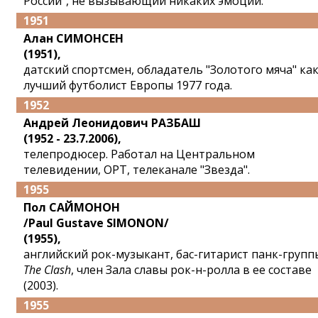
России", не вызывающий никаких эмоций.
1951
Алан СИМОНСЕН
(1951),
датский спортсмен, обладатель "Золотого мяча" ка
лучший футболист Европы 1977 года.
1952
Андрей Леонидович РАЗБАШ
(1952 - 23.7.2006),
телепродюсер. Работал на Центральном
телевидении, ОРТ, телеканале "Звезда".
1955
Пол САЙМОНОН
/Paul Gustave SIMONON/
(1955),
английский рок-музыкант, бас-гитарист панк-групп
The Clash
, член Зала славы рок-н-ролла в ее составе
(2003).
1955