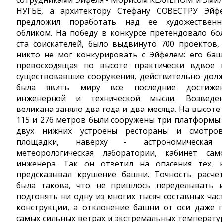
сотрудниками Эйфеля - Морисом КЕХЛЕНОМ и Эми
НУГЬЕ, а архитектору Стефану СОВЕСТРУ Эйф
предложил поработать над ее художествен
обликом. На победу в конкурсе претендовало бо
ста соискателей, было выдвинуто 700 проектов,
никто не мог конкурировать с Эйфелем: его баш
превосходящая по высоте практически вдвое 
существовавшие сооружения, действительно дол
была явить миру все последние достиже
инженерной и технической мысли. Возведе
великана заняло два года и два месяца. На высоте 
115 и 276 метров были сооружены три платформы:
двух нижних устроены рестораны и смотро
площадки, наверху - астрономическая
метеорологическая лаборатории, кабинет сам
инженера. Так он ответил на опасения тех, 
предсказывал крушение башни. Точность расче
была такова, что не пришлось переделывать 
подгонять ни одну из многих тысяч составных час
конструкции, а отклонение башни от оси даже 
самых сильных ветрах и экстремальных температу