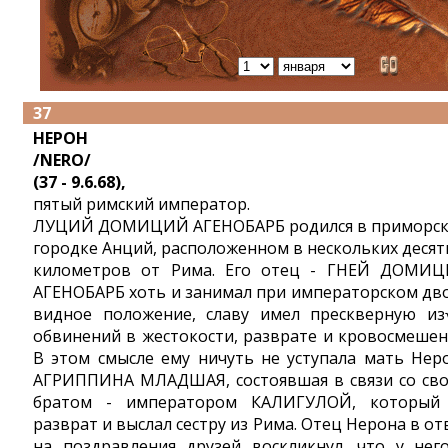
37
НЕРОН
/NERO/
(37 - 9.6.68),
пятый римский император.
ЛУЦИЙ ДОМИЦИЙ АГЕНОБАРБ родился в приморс
городке Анций, расположенном в нескольких десят
километров от Рима. Его отец - ГНЕЙ ДОМИ
АГЕНОБАРБ хоть и занимал при императорском дв
видное положение, славу имел прескверную из
обвинений в жестокости, разврате и кровосмешен
В этом смысле ему ничуть не уступала мать Нер
АГРИППИНА МЛАДШАЯ, состоявшая в связи со св
братом - императором КАЛИГУЛОЙ, который
разврат и выслал сестру из Рима. Отец Нерона в от
на поздравления друзей воскликнул, что у нег