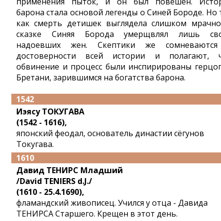
применения пыток, и он был повешен. Исто
барона стала основой легенды о Синей Бороде. Но 
как смерть детишек выглядела слишком мрачно
сказке Синяя Борода умерщвлял лишь св
надоевших жен. Скептики же сомневаютс
достоверности всей истории и полагают, 
обвинение и процесс были инспирированы герцо
Бретани, зарившимся на богатства барона.
1542
Иэясу ТОКУГАВА
(1542 - 1616),
японский феодал, основатель династии сёгунов
Токугава.
1610
Давид ТЕНИРС Младший
/David TENIERS d.J./
(1610 - 25.4.1690),
фламандский живописец. Учился у отца - Давида
ТЕНИРСА Старшего. Крещен в этот день.