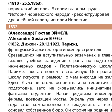
(1810 - 25.5.1863),
норвежский историк. В своем главном труде -
"История норвежского народа" - реконструировал
древнейший период истории Норвегии.
1832
(Александр) Гюстав ЭЙФЕЛЬ
/Alexandre Gustave EIFFEL/
(1832, Дижон - 28.12.1923, Париж),
французский архитектор и инженер-строитель.
Срезавшийся на вступительных экзаменах в глав
высшее учебное заведение страны по подгото
инженерных кадров - Политехническую школ
Париже, Гюстав пошел в столичную Централь
школу искусств и ремесел, о чем никогда не жал
Здесь была не столь основательная теоретичес
подготовка, зато не сковывались инициатив
фантазия студентов. Начав рядовым инжене
фирмы, возводящей мосты, Эйфель уже через 
года стал компаньоном ее владельца, а вск
основал собственное бюро. Он строил на родине и