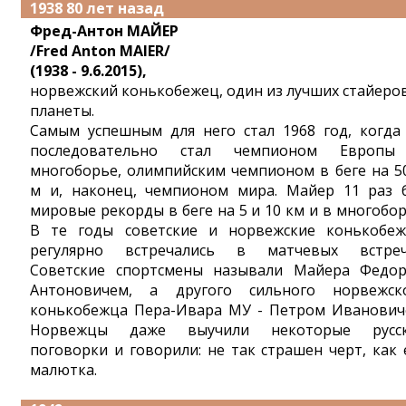
1938 80 лет назад
Фред-Антон МАЙЕР
/Fred Anton MAIER/
(1938 - 9.6.2015),
норвежский конькобежец, один из лучших стайеро
планеты.
Самым успешным для него стал 1968 год, когда
последовательно стал чемпионом Европ
многоборье, олимпийским чемпионом в беге на 5
м и, наконец, чемпионом мира. Майер 11 раз 
мировые рекорды в беге на 5 и 10 км и в многобор
В те годы советские и норвежские конькобе
регулярно встречались в матчевых встреч
Советские спортсмены называли Майера Федо
Антоновичем, а другого сильного норвежск
конькобежца Пера-Ивара МУ - Петром Иванович
Норвежцы даже выучили некоторые русс
поговорки и говорили: не так страшен черт, как 
малютка.