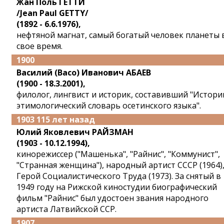
Жан Поль ГЕТТИ
/Jean Paul GETTY/
(1892 - 6.6.1976),
нефтяной магнат, самый богатый человек планеты 
свое время.
1900
Василий (Васо) Иванович АБАЕВ
(1900 - 18.3.2001),
филолог, лингвист и историк, составивший "Истори
этимологический словарь осетинского языка".
1903 115 лет назад
Юлий Яковлевич РАЙЗМАН
(1903 - 10.12.1994),
кинорежиссер ("Машенька", "Райнис", "Коммунист",
"Странная женщина"), народный артист СССР (1964)
Герой Социалистического Труда (1973). За снятый в
1949 году на Рижской киностудии биографический
фильм "Райнис" был удостоен звания народного
артиста Латвийской ССР.
1907