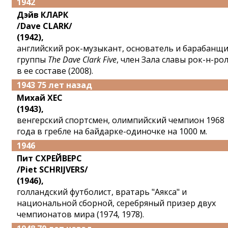
1942
Дэйв КЛАРК
/Dave CLARK/
(1942),
английский рок-музыкант, основатель и барабанщ
группы
The Dave Clark Five
, член Зала славы рок-н-ро
в ее составе (2008).
1943 75 лет назад
Михай ХЕС
(1943),
венгерский спортсмен, олимпийский чемпион 1968
года в гребле на байдарке-одиночке на 1000 м.
1946
Пит СХРЕЙВЕРС
/Piet SCHRIJVERS/
(1946),
голландский футболист, вратарь "Аякса" и
национальной сборной, серебряный призер двух
чемпионатов мира (1974, 1978).