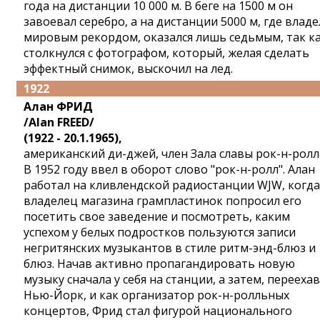
года на дистанции 10 000 м. В беге на 1500 м он
завоевал серебро, а на дистанции 5000 м, где владе
мировым рекордом, оказался лишь седьмым, так к
столкнулся с фотографом, который, желая сделать
эффектный снимок, выскочил на лед.
1922
Алан ФРИД
/Alan FREED/
(1922 - 20.1.1965),
американский ди-джей, член Зала славы рок-н-ролл
В 1952 году ввел в оборот слово "рок-н-ролл". Алан
работал на кливлендской радиостанции WJW, когда
владелец магазина грампластинок попросил его
посетить свое заведение и посмотреть, каким
успехом у белых подростков пользуются записи
негритянских музыкантов в стиле ритм-энд-блюз и
блюз. Начав активно пропагандировать новую
музыку сначала у себя на станции, а затем, переехав
Нью-Йорк, и как организатор рок-н-ролльных
концертов, Фрид стал фигурой национального