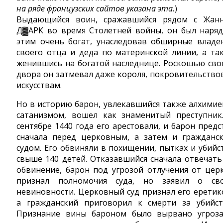
на ряде французских сайтов указана эта.
)
Выдающийся воин, сражавшийся рядом с Жан
Д▓АРК во время Столетней войны, он был наряд
этим очень богат, унаследовав обширные владе
своего отца и деда по материнской линии, а та
женившись на богатой наследнице. Роскошью сво
двора он затмевал даже короля, покровительство
искусствам.
Но в историю барон, увлекавшийся также алхимие
сатанизмом, вошел как знаменитый преступник
сентябре 1440 года его арестовали, и барон предс
сначала перед церковным, а затем и гражданс
судом. Его обвиняли в похищении, пытках и убийс
свыше 140 детей. Отказавшийся сначала отвечать
обвинение, барон под угрозой отлучения от цер
признал полномочия суда, но заявил о св
невиновности. Церковный суд признал его еретик
а гражданский приговорил к смерти за убийст
Признание вины бароном было вырвано угроз