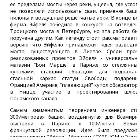
ее пределами мосты через реки, ущелья, где усло
не позволяли использовать сваи, применяя баш
пилоны и воздушные решетчатые арки. В конце в
фирма Эйфеля победила в конкурсе на возведе
Троицкого моста в Петербурге, но эта работа б
поручена другим. Как легенду стоит рассматриват
версию, что Эйфелю принадлежит идея разводн
моста, существующего в Лиепае. Среди про
реализованных проектов Эйфеля - универсаль
магазин "Бон Марше" в Париже со стеклянн
куполами, ставший образцом для подражан
стальной каркас статуи Свободы, подарен
Францией Америке; "плавающий" купол обсервато
в Ницце; участие в проектировании шлю
Панамского канала.
Самым знаменитым творением инженера ст
300√метровая башня, воздвигнутая для Всемир
выставки в Париже к 100√летию Велик
французской революции. Идея была предлож