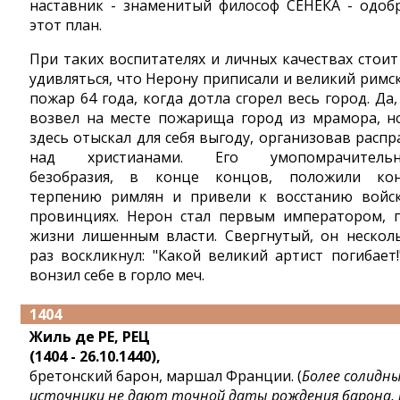
наставник - знаменитый философ СЕНЕКА - одоб
этот план.
При таких воспитателях и личных качествах стоит
удивляться, что Нерону приписали и великий римс
пожар 64 года, когда дотла сгорел весь город. Да,
возвел на месте пожарища город из мрамора, н
здесь отыскал для себя выгоду, организовав распр
над христианами. Его умопомрачительн
безобразия, в конце концов, положили ко
терпению римлян и привели к восстанию войс
провинциях. Нерон стал первым императором, 
жизни лишенным власти. Свергнутый, он нескол
раз воскликнул: "Какой великий артист погибает!
вонзил себе в горло меч.
1404
Жиль де РЕ, РЕЦ
(1404 - 26.10.1440),
бретонский барон, маршал Франции. (
Более солидн
источники не дают точной даты рождения барона, 