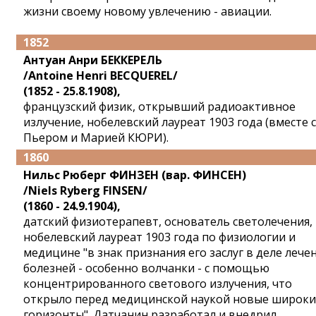
жизни своему новому увлечению - авиации.
1852
Антуан Анри БЕККЕРЕЛЬ
/Antoine Henri BECQUEREL/
(1852 - 25.8.1908),
французский физик, открывший радиоактивное
излучение, нобелевский лауреат 1903 года (вместе с
Пьером и Марией КЮРИ).
1860
Нильс Рюберг ФИНЗЕН (вар. ФИНСЕН)
/Niels Ryberg FINSEN/
(1860 - 24.9.1904),
датский физиотерапевт, основатель светолечения,
нобелевский лауреат 1903 года по физиологии и
медицине "в знак признания его заслуг в деле лече
болезней - особенно волчанки - с помощью
концентрированного светового излучения, что
открыло перед медицинской наукой новые широки
горизонты". Датчанин разработал и внедрил