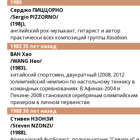
1980
Серджо ПИЦЦОРНО
/Sergio PIZZORNO/
(198j),
английский рок-музыкант, гитарист и автор
практически всех композиций группы
Kasabian
.
1983 35 лет назад
ВАН Хао
/WANG Hao/
(1983),
китайский спортсмен, двукратный (2008, 2012
)олимпийский чемпион по настольному теннису в
командных соревнованиях. В Афинах-2004 и
Пекине-2008 становился серебряным олимпийским
призером в личном первенстве.
1988 30 лет назад
Стивен НЗОНЗИ
/Steven NZONZI/
(1988),
французский футболист, полузащитник "Севильи" и