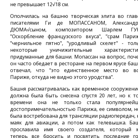
не превышает 12√18 см.
Ополчилась на башню творческая элита во глав
писателями Ги де МОПАССАНОМ, Александ
ДЮМА√сыном, композитором Шарлем ГУН
"Оскорбление французского вкуса", "срам Париж
"чернильное пятно", "уродливый скелет" - тол
некоторые уничижительные характеристи
придуманные для башни. Мопассан на вопрос, поч
он часто обедает в ресторане на первом ярусе баш
отвечал, что "это единственное место во в
Париже, откуда не видно этого уродства".
Башня рассматривалась как временное сооружени
должна была быть снесена спустя 20 лет, но к т
времени она не только стала популярней
достопримечательностью Парижа, ее символом, н
была востребована для трансляции радиопередач, 
маяк для авиации, а потом как телевышка. Ба
прославила имя своего создателя, который 
теперь все бросить и посвятить последние г