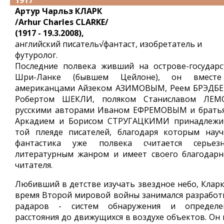
1917
Артур Чарльз КЛАРК
/Arhur Charles CLARKE/
(1917 - 19.3.2008),
английский писатель√фантаст, изобретатель и
футуролог.
Последние полвека живший на острове-государс
Шри-Ланке (бывшем Цейлоне), он вмест
американцами Айзеком АЗИМОВЫМ, Реем БРЭДБЕ
Робертом ШЕКЛИ, поляком Станиславом ЛЕМ
русскими авторами Иваном ЕФРЕМОВЫМ и брать
Аркадием и Борисом СТРУГАЦКИМИ принадлежи
той плеяде писателей, благодаря которым науч
фантастика уже полвека считается серьез
литературным жанром и имеет своего благодарн
читателя.
Любивший в детстве изучать звездное небо, Кларк
время Второй мировой войны занимался разработ
радаров - систем обнаружения и определе
расстояния до движущихся в воздухе объектов. Он 