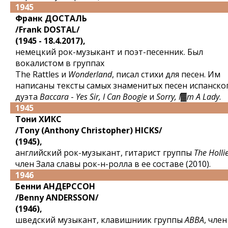
1945
Франк ДОСТАЛЬ
/Frank DOSTAL/
(1945 - 18.4.2017),
немецкий рок-музыкант и поэт-песенник. Был
вокалистом в группах
The Rattles и
Wonderland
, писал стихи для песен. Им
написаны тексты самых знаменитых песен испанско
дуэта
Baccara
-
Yes Sir, I Can Boogie
и
Sorry, I▓m A Lady
.
1945
Тони ХИКС
/Tony (Anthony Christopher) HICKS/
(1945),
английский рок-музыкант, гитарист группы
The Holli
член Зала славы рок-н-ролла в ее составе (2010).
1946
Бенни АНДЕРССОН
/Benny ANDERSSON/
(1946),
шведский музыкант, клавишниик группы
ABBA
, член