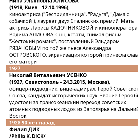
Нина Ульяновна АЛИСОВА
(1918, Киев - 12.10.1996),
киноактриса ("Бесприданница", "Радуга", "Дама с
собачкой"), лауреат двух Сталинских премий. Мать
актрисы Ларисы КАДОЧНИКОВОЙ и кинооператора
Вадима АЛИСОВА. Сын, кстати, снимал фильм
"Жестокий романс", поставленный Эльдаром
РЯЗАНОВЫМ по той же пьесе Александра
ОСТРОВСКОГО, экранизация которой принесла слав
его матери.
1927
Николай Витальевич УСЕНКО
(1927, Севастополь - 24.3.2015, Москва),
офицер-подводник, вице-адмирал, Герой Советско
Союза, кандидат исторических наук. Звание Героя б
удостоен за трансокеанский переход советских
атомных подводных лодок из Заполярья на Дальни
Восток.
1928 90 лет назад
Филип ДИК
/Philip K. DICK/