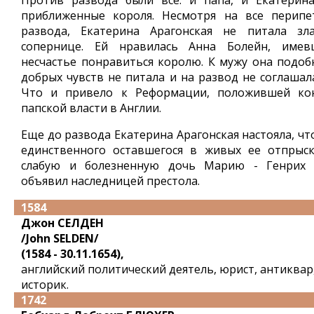
Против развода были все: и папа, и Екатерина
приближенные короля. Несмотря на все перипе
развода, Екатерина Арагонская не питала зл
сопернице. Ей нравилась Анна Болейн, имев
несчастье понравиться королю. К мужу она подоб
добрых чувств не питала и на развод не соглашала
Что и привело к Реформации, положившей ко
папской власти в Англии.
Еще до развода Екатерина Арагонская настояла, чт
единственного оставшегося в живых ее отпрыск
слабую и болезненную дочь Марию - Генрих V
объявил наследницей престола.
1584
Джон СЕЛДЕН
/John SELDEN/
(1584 - 30.11.1654),
английский политический деятель, юрист, антиквар
историк.
1742