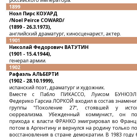
российского императора.
1899
Ноэл Пирс КОУАРД
/Noel Peirce COWARD/
(1899 - 26.3.1973),
английский драматург, киносценарист, актер.
1901
Николай Федорович ВАТУТИН
(1901 - 15.4.1944),
генерал армии.
1902
Рафаэль АЛЬБЕРТИ
(1902 - 28.10.1999),
испанский поэт, драматург и художник.
Вместе с Пабло ПИКАССО, Луисом БУНЮЭЛ
Федерико Гарсиа ЛОРКОЙ входил в состав знамени
группы "Поколение 27", стоявшей у исто
сюрреализма. Убежденный коммунист, он по
прихода к власти ФРАНКО эмигрировал во Франц
потом в Аргентину и вернулся на родину только по
восстановления в стране демократии. В 1983 году 