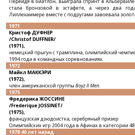
Перейдя в биатлон, выиграла спринт в Альбервиле-
стала бронзовой в эстафете, а через два год
Лиллехаммере вместе с подругами завоевала золот
1971
Кристоф ДУФНЕР
/Christof DUFFNER/
(1971),
немецкий прыгун с трамплина, олимпийский чемпи
1994 года в командных соревнованиях.
1972
Майкл МАККЭРИ
(1972),
член американской группы
Boyz II Men
.
1975
Фредерика ЖОССИНЕ
/Frederique JOSSINET/
(1975),
французская дзюдоистка, серебряный призер
Олимпийских игр 2004 года в Афинах в категории 48 
1978 40 лет назад