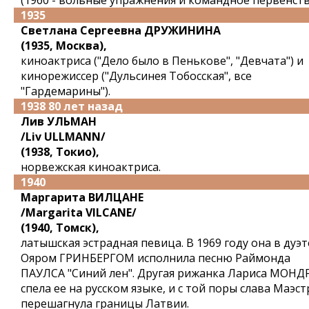
(1960 - вольные упражнения и командное первенств
1935
Светлана Сергеевна ДРУЖИНИНА
(1935, Москва),
киноактриса ("Дело было в Пенькове", "Девчата") и
кинорежиссер ("Дульсинея Тобосская", все
"Гардемарины").
1938 80 лет назад
Лив УЛЬМАН
/Liv ULLMANN/
(1938, Токио),
норвежская киноактриса.
1940
Маргарита ВИЛЦАНЕ
/Margarita VILCANE/
(1940, Томск),
латышская эстрадная певица. В 1969 году она в дуэт
Ояром ГРИНБЕРГОМ исполнила песню Раймонда
ПАУЛСА "Синий лен". Другая рижанка Лариса МОНД
спела ее на русском языке, и с той поры слава Маэст
перешагнула границы Латвии.