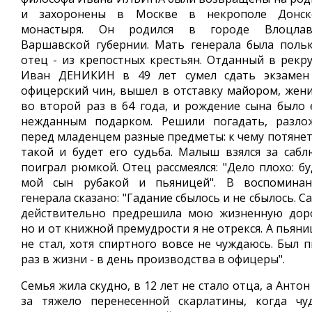
и захоронены в Москве в некрополе Донск
монастыря. Он родился в городе Влоцлав
Варшавской губернии. Мать генерала была польк
отец - из крепостных крестьян. Отданный в рекру
Иван ДЕНИКИН в 49 лет сумел сдать экзамен
офицерский чин, вышел в отставку майором, жени
во второй раз в 64 года, и рождение сына было 
нежданным подарком. Решили погадать, разло
перед младенцем разные предметы: к чему потянетс
такой и будет его судьба. Малыш взялся за сабл
поиграл рюмкой. Отец рассмеялся: "Дело плохо: бу
мой сын рубакой и пьяницей". В воспоминан
генерала сказано: "Гадание сбылось и не сбылось. С
действительно предрешила мою жизненную доро
но и от книжной премудрости я не отрекся. А пьян
не стал, хотя спиртного вовсе не чуждаюсь. Был п
раз в жизни - в день производства в офицеры".
Семья жила скудно, в 12 лет не стало отца, а Антон
за тяжело перенесенной скарлатины, когда чу