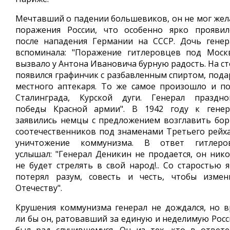
Мечтавший о падении большевиков, он не мог жел
поражения России, что особенно ярко проявил
после нападения Германии на СССР. Дочь генер
вспоминала: "Поражение гитлеровцев под Моск
вызвало у Антона Ивановича бурную радость. На ст
появился графинчик с разбавленным спиртом, пода
местного аптекаря. То же самое произошло и по
Сталинграда, Курской дуги. Генерал праздно
победы Красной армии". В 1942 году к генер
заявились немцы с предложением возглавить бор
соотечественников под знаменами Третьего рейха
уничтожение коммунизма. В ответ гитлеро
услышал: "Генерал Деникин не продается, он нико
не будет стрелять в свой народ!.. Со старостью я
потерял разум, совесть и честь, чтобы измен
Отечеству".
Крушения коммунизма генерал не дождался, но в
ли бы он, ратовавший за единую и неделимую Росс