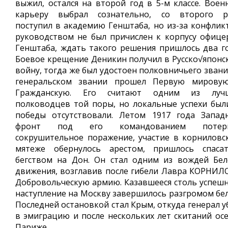
выжил, остался на второй год в 5-м классе. Воен
карьеру выбрал сознательно, со второго р
поступил в академию Генштаба, но из-за конфликт
руководством не был причислен к корпусу офице
Генштаба, ждать такого решения пришлось два го
Боевое крещение Деникин получил в Русско√японс
войну, тогда же был удостоен полковничьего звани
генеральском звании прошел Первую мирову
Гражданскую. Его считают одним из луч
полководцев той поры, но локальные успехи были
победы отсутствовали. Летом 1917 года Запад
фронт под его командованием потер
сокрушительное поражение, участие в корниловс
мятеже обернулось арестом, пришлось спасат
бегством на Дон. Он стал одним из вождей Бел
движения, возглавив после гибели Лавра КОРНИЛ
Добровольческую армию. Казавшееся столь успеш
наступление на Москву завершилось разгромом бел
Последней остановкой стал Крым, откуда генерал у
в эмиграцию и после нескольких лет скитаний осе
Париже.