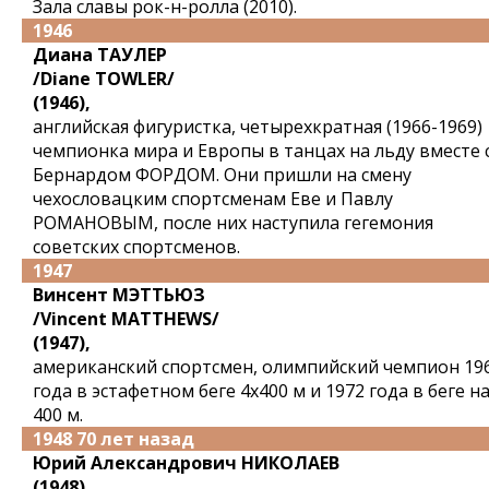
Зала славы рок-н-ролла (2010).
1946
Диана ТАУЛЕР
/Diane TOWLER/
(1946),
английская фигуристка, четырехкратная (1966-1969)
чемпионка мира и Европы в танцах на льду вместе 
Бернардом ФОРДОМ. Они пришли на смену
чехословацким спортсменам Еве и Павлу
РОМАНОВЫМ, после них наступила гегемония
советских спортсменов.
1947
Винсент МЭТТЬЮЗ
/Vincent MATTHEWS/
(1947),
американский спортсмен, олимпийский чемпион 19
года в эстафетном беге 4x400 м и 1972 года в беге н
400 м.
1948 70 лет назад
Юрий Александрович НИКОЛАЕВ
(1948),