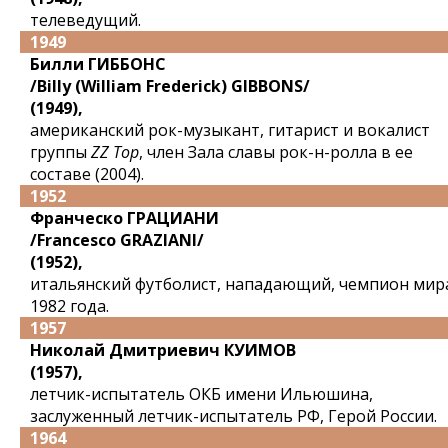
телеведущий.
1949
Билли ГИББОНС
/Billy (William Frederick) GIBBONS/
(1949),
американский рок-музыкант, гитарист и вокалист
группы
ZZ Top
, член Зала славы рок-н-ролла в ее
составе (2004).
1952
Франческо ГРАЦИАНИ
/Francesco GRAZIANI/
(1952),
итальянский футболист, нападающий, чемпион мир
1982 года.
1957
Николай Дмитриевич КУИМОВ
(1957),
летчик-испытатель ОКБ имени Ильюшина,
заслуженный летчик-испытатель РФ, Герой России.
1964