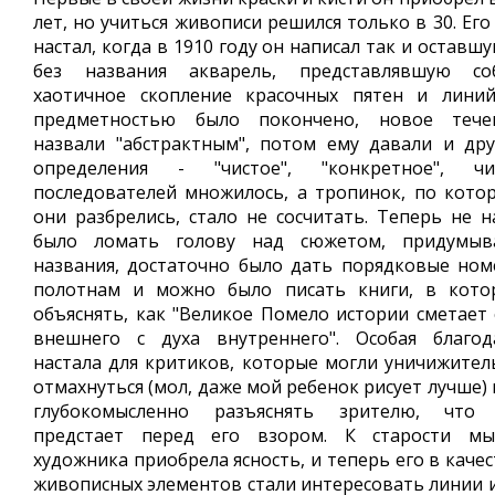
лет, но учиться живописи решился только в 30. Его
настал, когда в 1910 году он написал так и оставш
без названия акварель, представлявшую со
хаотичное скопление красочных пятен и линий
предметностью было покончено, новое тече
назвали "абстрактным", потом ему давали и дру
определения - "чистое", "конкретное", чи
последователей множилось, а тропинок, по кото
они разбрелись, стало не сосчитать. Теперь не н
было ломать голову над сюжетом, придумыв
названия, достаточно было дать порядковые ном
полотнам и можно было писать книги, в кото
объяснять, как "Великое Помело истории сметает 
внешнего с духа внутреннего". Особая благод
настала для критиков, которые могли уничижител
отмахнуться (мол, даже мой ребенок рисует лучше)
глубокомысленно разъяснять зрителю, что
предстает перед его взором. К старости мы
художника приобрела ясность, и теперь его в каче
живописных элементов стали интересовать линии и