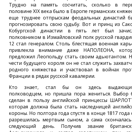
Трудно на память сосчитать, сколько в пер
половине XIX века было в Европе германских княже
еще труднее отпрыскам феодальных династий б
прогнозировать свою судьбу. Вот и принц из Сакс
Кобургской династии в пять лет был зачис
полковником в Измайловский полк русской гвардии
12 стал генералом. Столь блестящая военная карь
привлекла внимание даже НАПОЛЕОНА, кото
предложил Леопольду стать своим адьютантом. Н
чести будущего короля он не стал служить захватч
родного княжества и участвовал в войнах про
Франции в рядах русской кавалерии.
Кто знает, стал бы он здесь выдающи
полководцем, но пришла пора жениться. Выбор 
сделан в пользу английской принцессы ШАРЛОТ
которая должна была стать наследницей английс
короны. Но полтора года спустя в конце 1817 года
разрешилась мертвым сыном, а сама скончалась
следующий день. Получив звание британск