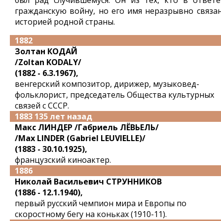
был рад случившемуся. Он из тех, кто в ответе
гражданскую войну, но его имя неразрывно связан
историей родной страны.
1882
Золтан КОДАЙ
/Zoltan KODALY/
(1882 - 6.3.1967),
венгерский композитор, дирижер, музыковед-
фольклорист, председатель Общества культурных
связей с СССР.
1883 135 лет назад
Макс ЛИНДЕР /Габриель ЛЁВЬЕЛЬ/
/Max LINDER (Gabriel LEUVIELLE)/
(1883 - 30.10.1925),
французский киноактер.
1886
Николай Васильевич СТРУННИКОВ
(1886 - 12.1.1940),
первый русский чемпион мира и Европы по
скоростному бегу на коньках (1910-11).