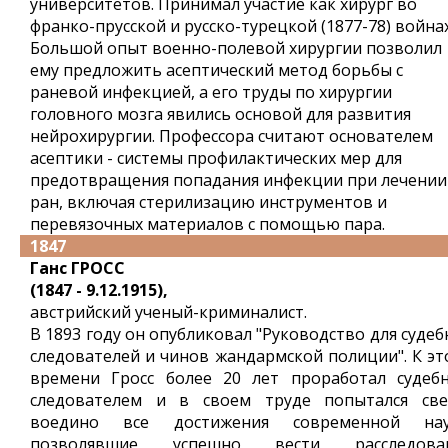
университетов. Принимал участие как хирург во
франко-прусской и русско-турецкой (1877-78) войнах
Большой опыт военно-полевой хирургии позволил
ему предложить асептический метод борьбы с
раневой инфекцией, а его труды по хирургии
головного мозга явились основой для развития
нейрохирургии. Профессора считают основателем
асептики - системы профилактических мер для
предотвращения попадания инфекции при лечении
ран, включая стерилизацию инструментов и
перевязочных материалов с помощью пара.
1847
Ганс ГРОСС
(1847 - 9.12.1915),
австрийский ученый-криминалист.
В 1893 году он опубликовал "Руководство для суде
следователей и чинов жандармской полиции". К эт
времени Гросс более 20 лет проработал судеб
следователем и в своем труде попытался све
воедино все достижения современной нау
позволявшие успешно вести расследова