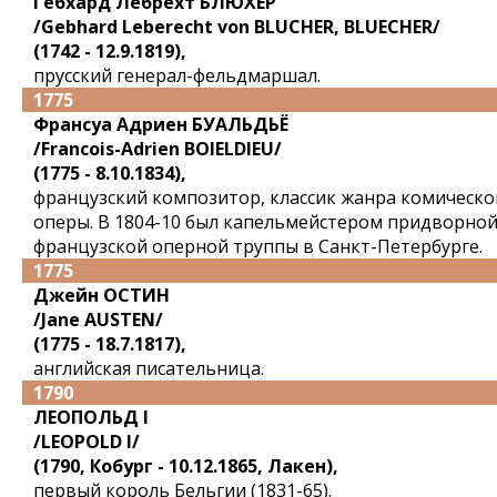
Гебхард Лебрехт БЛЮХЕР
/Gebhard Leberecht von BLUCHER, BLUECHER/
(1742 - 12.9.1819),
прусский генерал-фельдмаршал.
1775
Франсуа Адриен БУАЛЬДЬЁ
/Francois-Adrien BOIELDIEU/
(1775 - 8.10.1834),
французский композитор, классик жанра комическо
оперы. В 1804-10 был капельмейстером придворно
французской оперной труппы в Санкт-Петербурге.
1775
Джейн ОСТИН
/Jane AUSTEN/
(1775 - 18.7.1817),
английская писательница.
1790
ЛЕОПОЛЬД I
/LEOPOLD I/
(1790, Кобург - 10.12.1865, Лакен),
первый король Бельгии (1831-65).