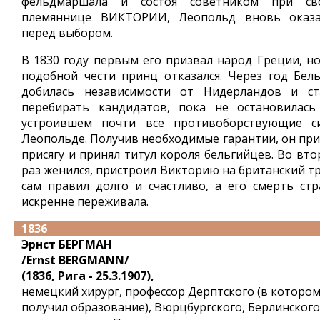
фельдмаршала и состоя советником при св
племяннице ВИКТОРИИ, Леопольд вновь оказа
перед выбором.
В 1830 году первым его призвал народ Греции, но
подобной чести принц отказался. Через год Бель
добилась независимости от Нидерландов и ст
перебирать кандидатов, пока не остановилась
устроившем почти все противоборствующие с
Леопольде. Получив необходимые гарантии, он при
присягу и принял титул короля бельгийцев. Во вто
раз женился, пристроил Викторию на британский тр
сам правил долго и счастливо, а его смерть стр
искренне переживала.
1836
Эрнст БЕРГМАН
/Ernst BERGMANN/
(1836, Рига - 25.3.1907),
немецкий хирург, профессор Дерптского (в которо
получил образование), Вюрцбургского, Берлинского