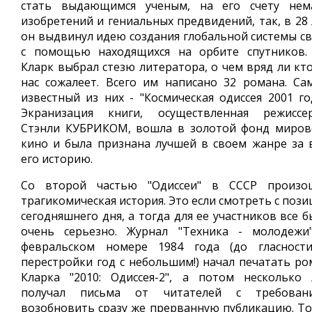
стать выдающимся ученым, на его счету нем
изобретений и гениальных предвидений, так, в 28 
он выдвинул идею создания глобальной системы св
с помощью находящихся на орбите спутников.
Кларк выбрал стезю литератора, о чем вряд ли кто
нас сожалеет. Всего им написано 32 романа. Са
известный из них - "Космическая одиссея 2001 год
Экранизация книги, осуществленная режиссе
Стэнли КУБРИКОМ, вошла в золотой фонд миров
кино и была признана лучшей в своем жанре за 
его историю.
Со второй частью "Одиссеи" в СССР произо
трагикомическая история. Это если смотреть с поз
сегодняшнего дня, а тогда для ее участников все 
очень серьезно. Журнал "Техника - молодежи
февральском номере 1984 года (до гласност
перестройки год с небольшим!) начал печатать ро
Кларка "2010: Одиссея-2", а потом несколько 
получал письма от читателей с требован
возобновить сразу же прерванную публикацию. То