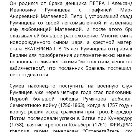
Он родился от брака денщика ПЕТРА I Алексан
Ивановича Румянцева с графиней Мари
Андреевной Матвеевой. Петр I, устроивший свад
Румянцева со своей легкомысленной и изменяв
ему любовницей Матвеевой, и после этого бр
оказывал ей большое расположение. Многие счит
новорожденного сыном царя, а крестной мате
стала ЕКАТЕРИНА I. В 15 лет Румянцева отправил
Берлин для приобретения дипломатических навык
но юноша отличался такими "мотовством, леность
забиячеством", что посланник Бракель поспешил
него отделаться.
Сумев наконец-то поступить на военную служ
Румянцев уже через четыре года стал полковник
Первой большой победы Румянцев добилс
Семилетнюю войну (1756-1863), когда в 1757 году 
корпус решил исход сражения при Гросс-Егерсдор
Потом последовали успехи в битве при Кунерсдо
(1758), взятие крепости Кольберг (1761). ФРИДРИХ
говорил своим генералам: "Остерегайтесь, ск