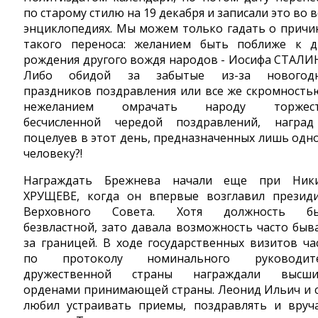
по старому стилю на 19 декабря и записали это во в
энциклопедиях. Мы можем только гадать о причи
такого переноса: желанием быть поближе к 
рождения другого вождя народов - Иосифа СТАЛИ
Либо обидой за забытые из-за новогод
праздников поздравления или все же скромность
нежеланием омрачать народу торжест
бесчисленной чередой поздравлений, награ
поцелуев в этот день, предназначенных лишь одн
человеку?!
Награждать Брежнева начали еще при Ник
ХРУЩЕВЕ, когда он впервые возглавил презид
Верховного Совета. Хотя должность бы
безвластной, зато давала возможность часто быв
за границей. В ходе гоcударственных визитов ча
по протоколу номинального руководите
дружественной страны награждали высш
орденами принимающей страны. Леонид Ильич и 
любил устраивать приемы, поздравлять и вруч