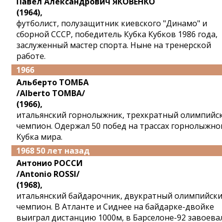
Павел Александрович ЯКОВЕНКО
(1964),
футболист, полузащитник киевского "Динамо" и
сборной СССР, победитель Кубка Кубков 1986 года,
заслуженный мастер спорта. Ныне на тренерской
работе.
1966
Альберто ТОМБА
/Alberto TOMBA/
(1966),
итальянский горнолыжник, трехкратный олимпийс
чемпион. Одержал 50 побед на трассах горнолыжно
Кубка мира.
1968 50 лет назад
Антонио РОССИ
/Antonio ROSSI/
(1968),
итальянский байдарочник, двукратный олимпийск
чемпион. В Атланте и Сиднее на байдарке-двойке
выиграл дистанцию 1000м, в Барселоне-92 завоева