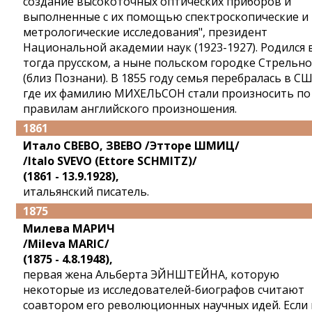
создание высокоточных оптических приборов и
выполненные с их помощью спектроскопические и
метрологические исследования", президент
Национальной академии наук (1923-1927). Родился 
тогда прусском, а ныне польском городке Стрельно
(близ Познани). В 1855 году семья перебралась в СШ
где их фамилию МИХЕЛЬСОН стали произносить по
правилам английского произношения.
1861
Итало СВЕВО, ЗВЕВО /Этторе ШМИЦ/
/Italo SVEVO (Ettore SCHMITZ)/
(1861 - 13.9.1928),
итальянский писатель.
1875
Милева МАРИЧ
/Mileva MARIC/
(1875 - 4.8.1948),
первая жена Альберта ЭЙНШТЕЙНА, которую
некоторые из исследователей-биографов считают
соавтором его революционных научных идей. Если 