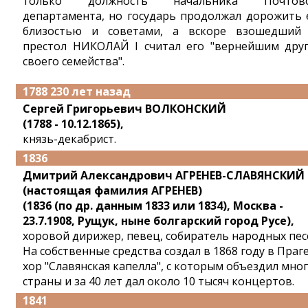
только должность начальника Почтово
департамента, но государь продолжал дорожить 
близостью и советами, а вскоре взошедший
престол НИКОЛАЙ I считал его "вернейшим дру
своего семейства".
1788 230 лет назад
Сергей Григорьевич ВОЛКОНСКИЙ
(1788 - 10.12.1865),
князь-декабрист.
1836
Дмитрий Александрович АГРЕНЕВ-СЛАВЯНСКИЙ
(настоящая фамилия АГРЕНЕВ)
(1836 (по др. данным 1833 или 1834), Москва -
23.7.1908, Рущук, ныне болгарский город Русе),
хоровой дирижер, певец, собиратель народных пес
На собственные средства создал в 1868 году в Праг
хор "Славянская капелла", с которым объездил мно
страны и за 40 лет дал около 10 тысяч концертов.
1841