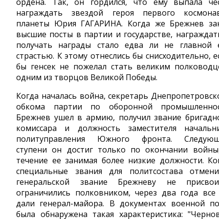
ордена. Так, он гордился, что ему выпала че
награждать звездой героя первого космона
планеты Юрия ГАГАРИНА. Когда же Брежнев за
высшие посты в партии и государстве, награждат
получать награды стало едва ли не главной 
страстью. К этому отнеслись бы снисходительно, е
бы генсек не пожелал стать великим полководц
одним из творцов Великой Победы.
Когда началась война, секретарь Днепропетровск
обкома партии по оборонной промышленно
Брежнев ушел в армию, получил звание бригадн
комиссара и должность заместителя начальн
политуправления Южного фронта. Следую
ступени он достиг только по окончании войны
течение ее занимая более низкие должности. Ко
специальные звания для политсостава отмени
генеральской звание Брежневу не присвои
ограничились полковником, через два года все
дали генерал-майора. В документах военной п
была обнаружена такая характеристика: "Черно