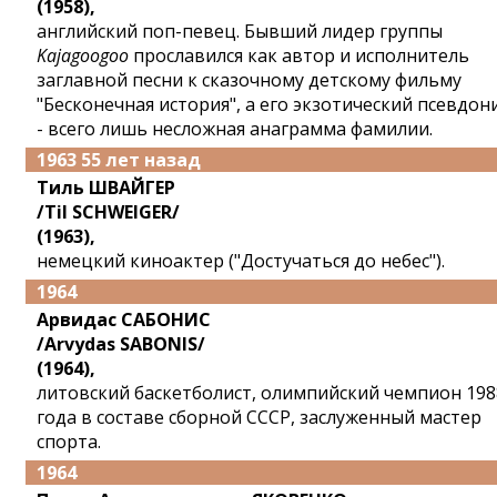
(1958),
английский поп-певец. Бывший лидер группы
Kajagoogoo
прославился как автор и исполнитель
заглавной песни к сказочному детскому фильму
"Бесконечная история", а его экзотический псевдон
- всего лишь несложная анаграмма фамилии.
1963 55 лет назад
Тиль ШВАЙГЕР
/Til SCHWEIGER/
(1963),
немецкий киноактер ("Достучаться до небес").
1964
Арвидас САБОНИС
/Arvydas SABONIS/
(1964),
литовский баскетболист, олимпийский чемпион 198
года в составе сборной СССР, заслуженный мастер
спорта.
1964