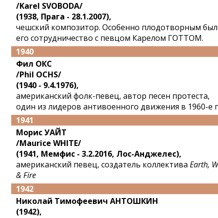
/Karel SVOBODA/
(1938, Прага - 28.1.2007),
чешский композитор. Особенно плодотворным был
его сотрудничество с певцом Карелом ГОТТОМ.
1940
Фил ОКС
/Phil OCHS/
(1940 - 9.4.1976),
американский фолк-певец, автор песен протеста,
один из лидеров антивоенного движения в 1960-е г
1941
Морис УАЙТ
/Maurice WHITE/
(1941, Мемфис - 3.2.2016, Лос-Анджелес),
американский певец, создатель коллектива
Earth, 
& Fire
1942
Николай Тимофеевич АНТОШКИН
(1942),