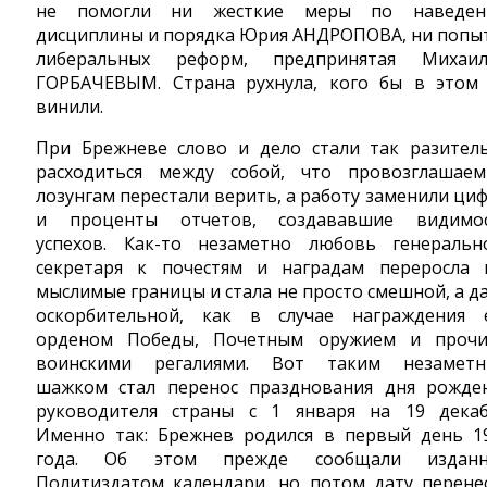
не помогли ни жесткие меры по наведе
дисциплины и порядка Юрия АНДРОПОВА, ни попы
либеральных реформ, предпринятая Михаи
ГОРБАЧЕВЫМ. Страна рухнула, кого бы в этом
винили.
При Брежневе слово и дело стали так разител
расходиться между собой, что провозглашае
лозунгам перестали верить, а работу заменили ци
и проценты отчетов, создававшие видимо
успехов. Как-то незаметно любовь генеральн
секретаря к почестям и наградам переросла 
мыслимые границы и стала не просто смешной, а д
оскорбительной, как в случае награждения 
орденом Победы, Почетным оружием и проч
воинскими регалиями. Вот таким незамет
шажком стал перенос празднования дня рожде
руководителя страны с 1 января на 19 декаб
Именно так: Брежнев родился в первый день 1
года. Об этом прежде сообщали изданн
Политиздатом календари, но потом дату перене