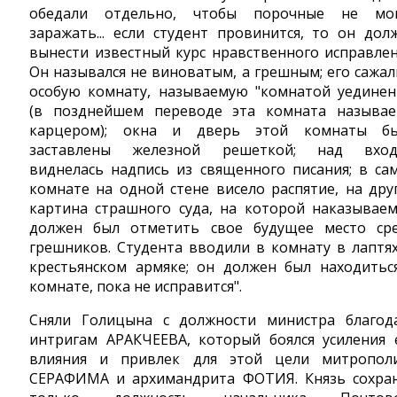
обедали отдельно, чтобы порочные не мо
заражать... если студент провинится, то он дол
вынести известный курс нравственного исправлен
Он назывался не виноватым, а грешным; его сажал
особую комнату, называемую "комнатой уединен
(в позднейшем переводе эта комната называе
карцером); окна и дверь этой комнаты б
заставлены железной решеткой; над вхо
виднелась надпись из священного писания; в са
комнате на одной стене висело распятие, на дру
картина страшного суда, на которой наказывае
должен был отметить свое будущее место ср
грешников. Студента вводили в комнату в лаптях
крестьянском армяке; он должен был находитьс
комнате, пока не исправится".
Сняли Голицына с должности министра благод
интригам АРАКЧЕЕВА, который боялся усиления 
влияния и привлек для этой цели митропол
СЕРАФИМА и архимандрита ФОТИЯ. Князь сохра