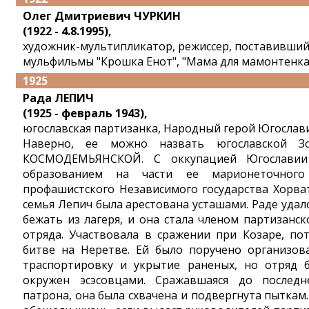
Олег Дмитриевич ЧУРКИН
(1922 - 4.8.1995),
художник-мультипликатор, режиссер, поставивши
мульфильмы "Крошка Енот", "Мама для мамонтенка
1925
Рада ЛЕПИЧ
(1925 - февраль 1943),
югославская партизанка, Народный герой Югослав
Наверно, ее можно назвать югославской З
КОСМОДЕМЬЯНСКОЙ. С оккупацией Югослави
образованием на части ее марионеточног
профашистского Независимого государства Хорва
семья Лепич была арестована усташами. Раде удал
бежать из лагеря, и она стала членом партизанск
отряда. Участвовала в сражении при Козаре, по
битве на Неретве. Ей было поручено организов
траспортировку и укрытие раненых, но отряд 
окружен эсэсовцами. Сражавшаяся до последн
патрона, она была схвачена и подвергнута пыткам.