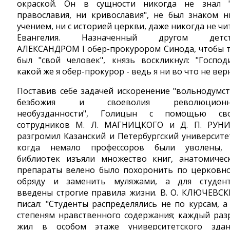
окраской. Он в сущности никогда не знал 
православия, ни кривославия", не был знаком н
учением, ни с историей церкви, даже никогда не чи
Евангелия. Назначенный другом детст
АЛЕКСАНДРОМ I обер-прокурором Синода, чтобы 
был "свой человек", князь воскликнул: "Господ
какой же я обер-прокурор - ведь я ни во что не вер
Поставив себе задачей искоренение "вольнодумст
безбожия и своеволия революционн
необузданности", Голицын с помощью св
сотрудников М. Л. МАГНИЦКОГО и Д. П. РУН
разгромил Казанский и Петербургский университе
когда немало профессоров были уволены,
библиотек изъяли множество книг, анатомичес
препараты велено было похоронить по церковн
обряду и заменить муляжами, а для студен
введены строгие правила жизни. В. О. КЛЮЧЕВС
писал: "Студенты распределялись не по курсам, а
степеням нравственного содержания; каждый раз
жил в особом этаже университетского здан