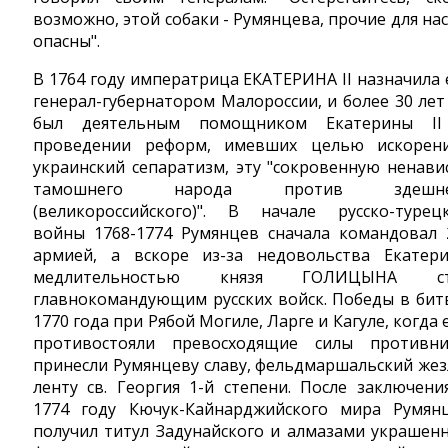
возможно, этой собаки - Румянцева, прочие для нас
опасны".
В 1764 году императрица ЕКАТЕРИНА II назначила 
генерал-губернатором Малороссии, и более 30 лет
был деятельным помощником Екатерины I
проведении реформ, имевших целью искорен
украинский сепаратизм, эту "сокровенную ненави
тамошнего народа против здешне
(великороссийского)". В начале русско-турец
войны 1768-1774 Румянцев сначала командовал 
армией, а вскоре из-за недовольства Екатер
медлительностью князя ГОЛИЦЫНА ст
главнокомандующим русских войск. Победы в бит
1770 года при Рябой Могиле, Ларге и Кагуле, когда 
противостояли превосходящие силы противни
принесли Румянцеву славу, фельдмаршальский жез
ленту св. Георгия 1-й степени. После заключени
1774 году Кючук-Кайнарджийского мира Румян
получил титул Задунайского и алмазами украшен