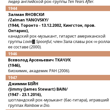
лидер английской рок-группы
Ten Years After
.
1944
Залман ЯНОВСКИ
/Zalman YANOVSKY/
(1944, Торонто - 13.12.2002, Кингстон, пров.
Онтарио),
канадский рок-музыкант, гитарист американской
группы
Lovin▓ Spoonful
, член Зала славы рок-н-ролла
ее составе (2000).
1946
Всеволод Арсеньевич ТКАЧУК
(1946),
биохимик, академик РАН (2006).
1947
Джимми БЕЙН
/Jimmy (James Stewart) BAIN/
(1947 - 23.1.2016),
шотландский рок-музыкант (бас-гитара), игравший
группах
Rainbow
и
Dio
.