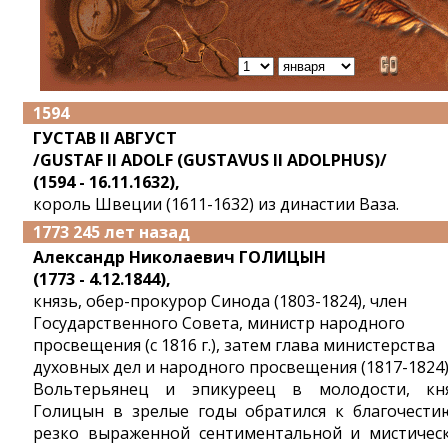
1594
ГУСТАВ II АВГУСТ
/GUSTAF II ADOLF (GUSTAVUS II ADOLPHUS)/
(1594 - 16.11.1632),
король Швеции (1611-1632) из династии Ваза.
1773 245 лет назад
Александр Николаевич ГОЛИЦЫН
(1773 - 4.12.1844),
князь, обер-прокурор Синода (1803-1824), член
Государственного Совета, министр народного
просвещения (c 1816 г.), затем глава министерства
духовных дел и народного просвещения (1817-1824)
Вольтерьянец и эпикуреец в молодости, кн
Голицын в зрелые годы обратился к благочести
резко выраженной сентиментальной и мистичес