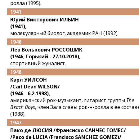
ролла (1995).
1941
Юрий Викторович ИЛЬИН
(1941),
молекулярный биолог, академик РАН (1992).
1946
Лев Волькович РОССОШИК
(1946, Горький - 27.10.2018),
спортивный жуналист.
1946
Карл УИЛСОН
/Carl Dean WILSON/
(1946 - 6.2.1998),
американский рок-музыкант, гитарист группы
The
Beach Boys
, член Зала славы рок-н-ролла в ее состав
(1988).
1947
Пако де ЛЮСИЯ /Франсиско САНЧЕС ГОМЕС/
/Paco de LUCIA (Francisco SANCHEZ GOMEZ)/