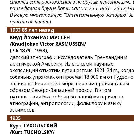
статьи есть расхождения и по другим персоналиям). 
ранее давала другие даты жизни: 26.1.1861 - 26.12.19
В новую многотомную "Отечественную историю" А.
просто не попал.
)
1933 85 лет назад
Кнуд Йохан РАСМУССЕН
/Knud Johan Victor RASMUSSEN/
(7.6.1879 - 1933),
датский этнограф и исследователь Гренландии и
арктической Америки. Из его семи научных
экспедиций отметим путешествие 1921-24 гг., когда
собачьих упряжках он проехал 18 000 км от Гудзон
залива до Берингова моря, первым пройдя таким
образом Северо-Западный проход. В этом
путешествии был собран большой материал по
этнографии, антропологии, фольклору и языку
эскимосов.
1935
Курт ТУХОЛЬСКИЙ
/Kurt TUCHOLSKY/