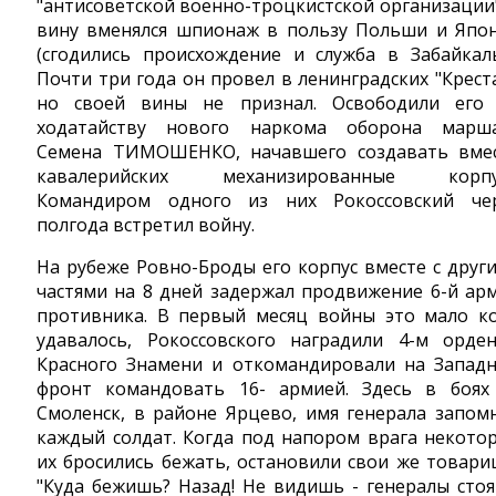
"антисоветской военно-троцкистской организации"
вину вменялся шпионаж в пользу Польши и Япо
(сгодились происхождение и служба в Забайкаль
Почти три года он провел в ленинградских "Креста
но своей вины не признал. Освободили его
ходатайству нового наркома оборона марш
Семена ТИМОШЕНКО, начавшего создавать вме
кавалерийских механизированные корпу
Командиром одного из них Рокоссовский че
полгода встретил войну.
На рубеже Ровно-Броды его корпус вместе с друг
частями на 8 дней задержал продвижение 6-й ар
противника. В первый месяц войны это мало к
удавалось, Рокоссовского наградили 4-м орде
Красного Знамени и откомандировали на Запад
фронт командовать 16- армией. Здесь в боях
Смоленск, в районе Ярцево, имя генерала запом
каждый солдат. Когда под напором врага некото
их бросились бежать, остановили свои же товари
"Куда бежишь? Назад! Не видишь - генералы стоят.