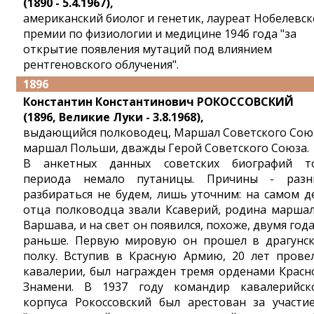
(1890 - 5.4.1967),
американский биолог и генетик, лауреат Нобелевс
премии по физиологии и медицине 1946 года "за
открытие появления мутаций под влиянием
рентгеновского облучения".
1896
Константин Константинович РОКОССОВСКИЙ
(1896, Великие Луки - 3.8.1968),
выдающийся полководец, Маршал Советского Сою
маршал Польши, дважды Герой Советского Союза.
В анкетных данных советских биографий т
периода немало путаницы. Причины - разн
разбираться не будем, лишь уточним: на самом д
отца полководца звали Ксаверий, родина маршал
Варшава, и на свет он появился, похоже, двумя год
раньше. Первую мировую он прошел в драгунс
полку. Вступив в Красную Армию, 20 лет прове
кавалерии, был награжден тремя орденами Красн
Знамени. В 1937 году командир кавалерийск
корпуса Рокоссовский был арестован за участи