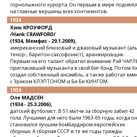
горнолыжного курорта. Он первым в мире поднялс
на главные вершины всех континентов.
1934
Хэнк КРОУФОРД
/Hank CRAWFORD/
(1934, Мемфис - 29.1.2009),
американский блюзовый и джазовый музыкант (аль
тенор-, баритон-саксофонист), аранжировщик.
Первым на его талант обратил внимание Рэй ЧАРЛ
пригласивший музыканта в свой биг-бэнд. Потом Х
создал собственный ансамбль, а также работал вме
с Эриком КЛЭПТОНОМ и Би Би КИНГОМ.
1934
Оле МАДСЕН
(1934 - 25.3.2006),
датский футболист. В 51 матче за сборную забил 42
гола. Лучшими для него были 1963-65 годы, когда о
становился лучшим бомбардиром европейских
сборных. А сборная СССР в те же годы трижды