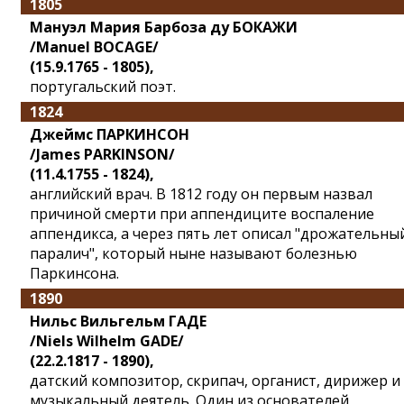
1805
Мануэл Мария Барбоза ду БОКАЖИ
/Manuel BOCAGE/
(15.9.1765 - 1805),
португальский поэт.
1824
Джеймс ПАРКИНСОН
/James PARKINSON/
(11.4.1755 - 1824),
английский врач. В 1812 году он первым назвал
причиной смерти при аппендиците воспаление
аппендикса, а через пять лет описал "дрожательны
паралич", который ныне называют болезнью
Паркинсона.
1890
Нильс Вильгельм ГАДЕ
/Niels Wilhelm GADE/
(22.2.1817 - 1890),
датский композитор, скрипач, органист, дирижер и
музыкальный деятель. Один из основателей