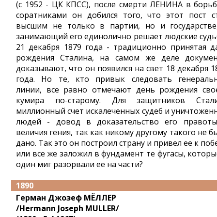
(с 1952 - ЦК КПСС), после смерти ЛЕНИНА в борьб
соратниками он добился того, что этот пост с
высшим не только в партии, но и государстве
занимающий его единолично решает людские судь
21 декабря 1879 года - традиционно принятая д
рождения Сталина, на самом же деле докуме
доказывают, что он появился на свет 18 декабря 1
года. Но те, кто привык следовать генераль
линии, все равно отмечают день рождения сво
кумира по-старому. Для защитников Стал
миллионный счет искалеченных судеб и уничтожен
людей - довод в доказательство его правот
величия гения, так как никому другому такого не б
дано. Так это он построил страну и привел ее к поб
или все же заложил в фундамент те фугасы, которы
один миг разорвали ее на части?
1890
Герман Джозеф МЁЛЛЕР
/Hermann Joseph MULLER/