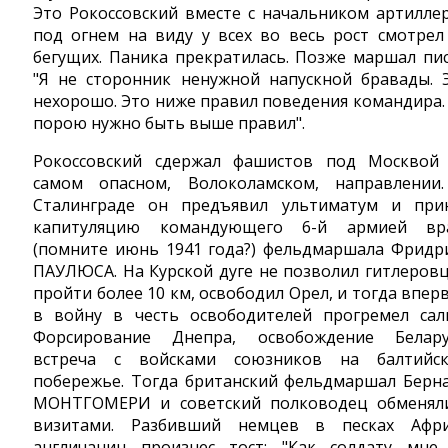
Это Рокоссовский вместе с начальником артилле
под огнем на виду у всех во весь рост смотрел
бегущих. Паника прекратилась. Позже маршал пис
"Я не сторонник ненужной напускной бравады. 
нехорошо. Это ниже правил поведения командира.
порою нужно быть выше правил".
Рокоссовский сдержал фашистов под Москвой
самом опасном, Волоколамском, направлении
Сталинграде он предъявил ультиматум и при
капитуляцию командующего 6-й армией вр
(помните июнь 1941 года?) фельдмаршала Фридр
ПАУЛЮСА. На Курской дуге не позволил гитлеров
пройти более 10 км, освободил Орел, и тогда впер
в войну в честь освободителей прогремел сал
Форсирование Днепра, освобождение Белару
встреча с войсками союзников на балтийс
побережье. Тогда британский фельдмаршал Берн
МОНТГОМЕРИ и советский полководец обменял
визитами. Разбивший немцев в песках Афр
англичанин произнес тост: "Как солдату мне