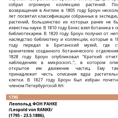
собрал огромную коллекцию растений. По
возвращения в Англию в 1805 году Броун нескол
лет посвятил классификации собранных в экспеди
растений, большинство из которых ранее не б
известны науке. В 1810 году Бэнкс взял ботаника к с
библиотекарем. В 1820 году Броун получил от нег
наследство библиотеку и коллекции, которые в 1
году передал в Британский музей, где с
хранителем созданного ботанического отделения
1828 году Броун опубликовал "Краткий отче
наблюдениях в микроскоп...", в котором опи
открытое им движение частиц. Ему так
принадлежит честь описания ядра раститель
клетки. В 1827 году Броун был избран почет
членом Петербургской АН.
1795
Леопольд ФОН РАНКЕ
/Leopold von RANKE/
(1795 - 23.5.1886),