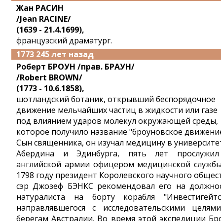
Жан РАСИН
/Jean RACINE/
(1639 - 21.4.1699),
французский драматург.
1773 245 лет назад
Роберт БРОУН /прав. БРАУН/
/Robert BROWN/
(1773 - 10.6.1858),
шотландский ботаник, открывший беспорядочное
движение мельчайших частиц в жидкости или газе
под влиянием ударов молекул окружающей среды,
которое получило название "броуновское движение
Сын священника, он изучал медицину в университе
Абердина и Эдинбурга, пять лет прослужи
английской армии офицером медицинской службы
1798 году президент Королевского научного общес
сэр Джозеф БЭНКС рекомендовал его на должно
натуралиста на борту корабля "Инвестигейто
направлявшегося с исследовательскими целям
берегам Австралии. Во время этой экспедиции Бр