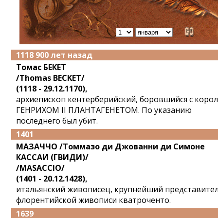
1118 900 лет назад
Томас БЕКЕТ
/Thomas BECKET/
(1118 - 29.12.1170),
архиепископ кентерберийский, боровшийся с коро
ГЕНРИХОМ II ПЛАНТАГЕНЕТОМ. По указанию
последнего был убит.
1401
МАЗАЧЧО /Томмазо ди Джованни ди Симоне
КАССАИ (ГВИДИ)/
/MASACCIO/
(1401 - 20.12.1428),
итальянский живописец, крупнейший представите
флорентийской живописи кватроченто.
1639