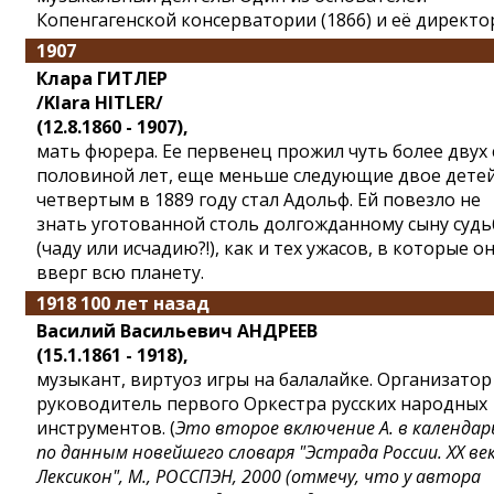
Копенгагенской консерватории (1866) и её директо
1907
Клара ГИТЛЕР
/Klara HITLER/
(12.8.1860 - 1907),
мать фюрера. Ее первенец прожил чуть более двух 
половиной лет, еще меньше следующие двое детей
четвертым в 1889 году стал Адольф. Ей повезло не
знать уготованной столь долгожданному сыну суд
(чаду или исчадию?!), как и тех ужасов, в которые о
вверг всю планету.
1918 100 лет назад
Василий Васильевич АНДРЕЕВ
(15.1.1861 - 1918),
музыкант, виртуоз игры на балалайке. Организатор
руководитель первого Оркестра русских народных
инструментов. (
Это второе включение А. в календар
по данным новейшего словаря "Эстрада России. XX век
Лексикон", М., РОССПЭН, 2000 (отмечу, что у автора