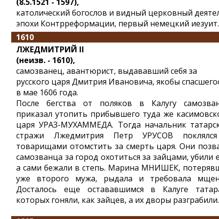
(8.5.1521 - 1597),
католический богослов и видный церковный деяте
эпохи Контрреформации, первый немецкий иезуит.
1610
ЛЖЕДМИТРИЙ II
(неизв. - 1610),
самозванец, авантюрист, выдававший себя за
русского царя Дмитрия Ивановича, якобы спасшего
в мае 1606 года.
После бегства от поляков в Калугу самозва
приказал утопить прибывшего туда же касимовск
царя УРАЗ-МУХАММЕДА. Тогда начальник татарс
стражи Лжедмитрия Петр УРУСОВ поклялс
товарищами отомстить за смерть царя. Они позв
самозванца за город охотиться за зайцами, убили е
а сами бежали в степь. Марина МНИШЕК, потеряв
уже второго мужа, рыдала и требовала мщен
Досталось еще остававшимся в Калуге татар
которых гоняли, как зайцев, а их дворы разграбили.