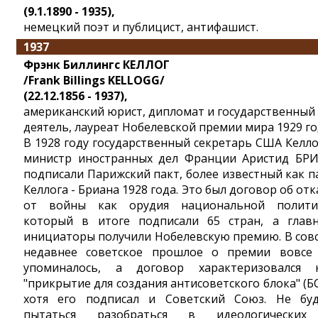
(9.1.1890 - 1935),
немецкий поэт и публицист, антифашист.
1937
Фрэнк Биллингс КЕЛЛОГ
/Frank Billings KELLOGG/
(22.12.1856 - 1937),
американский юрист, дипломат и государственный
деятель, лауреат Нобелевской премии мира 1929 го
В 1928 году государственный секретарь США Келло
министр иностранных дел Франции Аристид БР
подписали Парижский пакт, более известный как п
Келлога - Бриана 1928 года. Это был договор об отк
от войны как орудия национальной полити
который в итоге подписали 65 стран, а глав
инициаторы получили Нобелевскую премию. В сов
недавнее советское прошлое о премии вовсе
упоминалось, а договор характеризовался 
"прикрытие для создания антисоветского блока" (БС
хотя его подписал и Советский Союз. Не бу
пытаться разобраться в идеологически