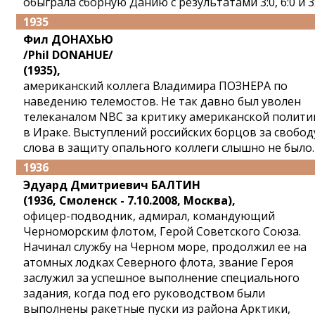
обыграла сборную Данию с результатами 3:0, 6:0 и 3:
1935
Фил ДОНАХЬЮ
/Phil DONAHUE/
(1935),
американский коллега Владимира ПОЗНЕРА по
наведению телемостов. Не так давно был уволен
телеканалом NBC за критику американской полити
в Ираке. Выступлений российских борцов за свобод
слова в защиту опального коллеги слышно не было.
1936
Эдуард Дмитриевич БАЛТИН
(1936, Смоленск - 7.10.2008, Москва),
офицер-подводник, адмирал, командующий
Черноморским флотом, Герой Советского Союза.
Начинал службу на Черном море, продолжил ее на
атомных лодках Северного флота, звание Героя
заслужил за успешное выполнение специального
задания, когда под его руководством были
выполнены ракетные пуски из района Арктики,