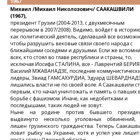
1967
Михаил /Михаил Николозович/ СААКАШВИЛИ
(1967),
президент Грузии (2004-2013, с двухмесячным
перерывом в 2007/2008). Видимо, войдет в истори
как политический деятель, сделавший все возможн
чтобы разрушить вековые связи своего народа с
ближайшими соседями и друзьями. Если же вспомн
всех, кто стоял во главе республики и страны, то,
исключая Иосифа СТАЛИНА, все - Лаврентий БЕРИЯ
Василий МЖАВАНАДЗЕ, последние коммунистическ
лидеры, Звиад ГАМСАХУРДИА, Эдуард ШЕВАРДНАДЗ
лишались власти не по своей воле. А Саакашвили с
первым, кто начал уничтожать и память о павших 
борьбе с фашизмом. Иначе, как недобитками и
последышами, таких людей не зовут.
Ныне на родине против бывшего президе
выдвинуто несколько уголовных обвинений,
лишен грузинского гражданства. Теперь Саакашв
ловит рыбку на Украине, хотя и успел уже лишит
поста главы Одесской области.