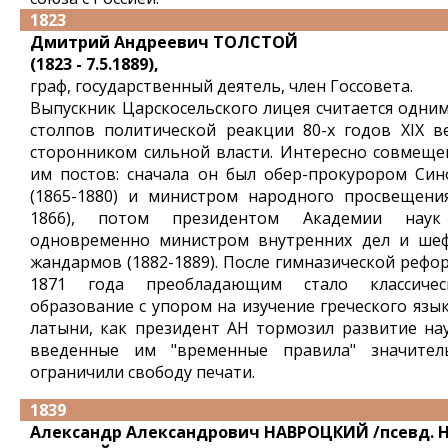
1823
Дмитрий Андреевич ТОЛСТОЙ
(1823 - 7.5.1889),
граф, государственный деятель, член Госсовета.
Выпускник Царскосельского лицея считается одним
столпов политической реакции 80-х годов XIX ве
сторонником сильной власти. Интересно совмеще
им постов: сначала он был обер-прокурором Син
(1865-1880) и министром народного просвещения
1866), потом президентом Академии нау
одновременно министром внутренних дел и ше
жандармов (1882-1889). После гимназической рефо
1871 года преобладающим стало классичес
образование с упором на изучение греческого язык
латыни, как президент АН тормозил развитие нау
введенные им "временные правила" значител
ограничили свободу печати.
1839
Александр Александрович НАВРОЦКИЙ /псевд. Н.