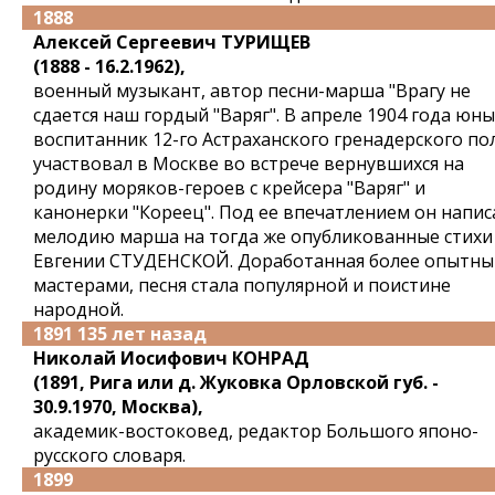
1888
Алексей Сергеевич ТУРИЩЕВ
(1888 - 16.2.1962),
военный музыкант, автор песни-марша "Врагу не
сдается наш гордый "Варяг". В апреле 1904 года юн
воспитанник 12-го Астраханского гренадерского по
участвовал в Москве во встрече вернувшихся на
родину моряков-героев с крейсера "Варяг" и
канонерки "Кореец". Под ее впечатлением он напис
мелодию марша на тогда же опубликованные стихи
Евгении СТУДЕНСКОЙ. Доработанная более опытн
мастерами, песня стала популярной и поистине
народной.
1891 135 лет назад
Николай Иосифович КОНРАД
(1891, Рига или д. Жуковка Орловской губ. -
30.9.1970, Москва),
академик-востоковед, редактор Большого японо-
русского словаря.
1899