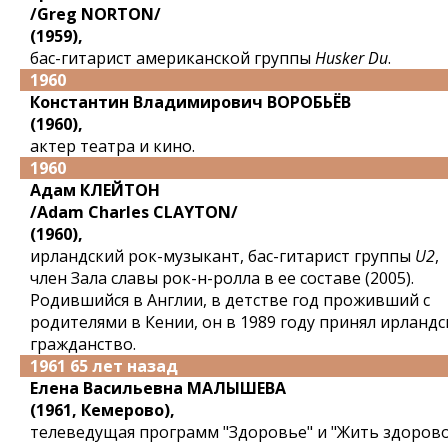
/Greg NORTON/
(1959),
бас-гитарист американской группы
Husker Du
.
1960
Константин Владимирович ВОРОБЬЁВ
(1960),
актер театра и кино.
1960
Адам КЛЕЙТОН
/Adam Charles CLAYTON/
(1960),
ирландский рок-музыкант, бас-гитарист группы
U2
,
член Зала славы рок-н-ролла в ее составе (2005).
Родившийся в Англии, в детстве год проживший с
родителями в Кении, он в 1989 году принял ирландс
гражданство.
1961 65 лет назад
Елена Васильевна МАЛЫШЕВА
(1961, Кемерово),
телеведущая программ "Здоровье" и "Жить здорово