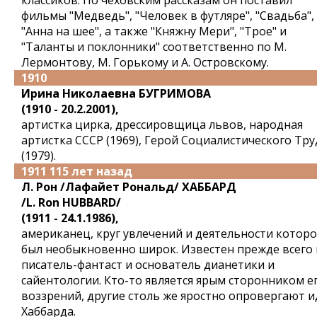
классиков. По чеховским рассказам он поставил
фильмы "Медведь", "Человек в футляре", "Свадьба",
"Анна на шее", а также "Княжну Мери", "Трое" и
"Таланты и поклонники" соответственно по М.
Лермонтову, М. Горькому и А. Островскому.
1910
Ирина Николаевна БУГРИМОВА
(1910 - 20.2.2001),
артистка цирка, дрессировщица львов, народная
артистка СССР (1969), Герой Социалистического Тру
(1979).
1911 115 лет назад
Л. Рон /Лафайет Рональд/ ХАББАРД
/L. Ron HUBBARD/
(1911 - 24.1.1986),
американец, круг увлечений и деятельности которо
был необыкновенно широк. Известен прежде всего 
писатель-фантаст и основатель дианетики и
сайентологии. Кто-то является ярым сторонником е
воззрений, другие столь же яростно опровергают и
Хаббарда.