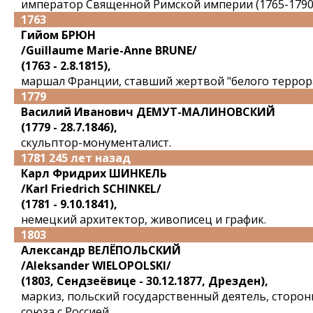
император Священной Римской империи (1765-1790
1763
Гийом БРЮН
/Guillaume Marie-Anne BRUNE/
(1763 - 2.8.1815),
маршал Франции, ставший жертвой "белого террора
1779
Василий Иванович ДЕМУТ-МАЛИНОВСКИЙ
(1779 - 28.7.1846),
скульптор-монументалист.
1781 245 лет назад
Карл Фридрих ШИНКЕЛЬ
/Karl Friedrich SCHINKEL/
(1781 - 9.10.1841),
немецкий архитектор, живописец и график.
1803
Александр ВЕЛЁПОЛЬСКИЙ
/Aleksander WIELOPOLSKI/
(1803, Сендзеёвице - 30.12.1877, Дрезден),
маркиз, польский государственный деятель, сторон
союза с Россией.