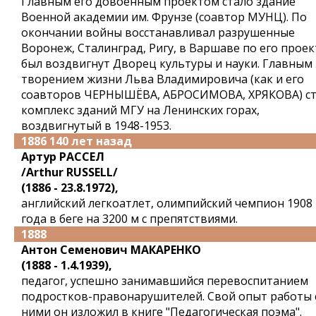
Главным его довоенным проектом стало здание
Военной академии им. Фрунзе (соавтор МУНЦ). По
окончании войны восстанавливал разрушенные
Воронеж, Сталинград, Ригу, в Варшаве по его проек
был воздвигнут Дворец культуры и науки. Главным
творением жизни Льва Владимировича (как и его
соавторов ЧЕРНЫШЁВА, АБРОСИМОВА, ХРЯКОВА) ст
комплекс зданий МГУ на Ленинских горах,
воздвигнутый в 1948-1953.
1886 140 лет назад
Артур РАССЕЛ
/Arthur RUSSELL/
(1886 - 23.8.1972),
английский легкоатлет, олимпийский чемпион 1908
года в беге на 3200 м с препятствиями.
1888
Антон Семенович МАКАРЕНКО
(1888 - 1.4.1939),
педагог, успешно занимавшийся перевоспитанием
подростков-правонарушителей. Свой опыт работы 
ними он изложил в книге "Педагогическая поэма".