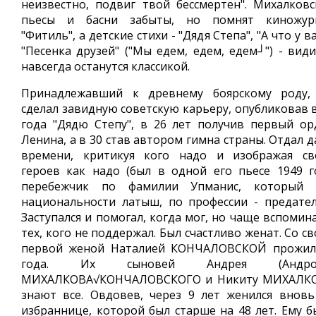
неизвестно, подвиг твой бессмертен". Михалковс
пьесы и басни забыты, но помнят киножур
"Фитиль", а детские стихи - "Дядя Степа", "А что у ва
"Песенка друзей" ("Мы едем, едем, едем┘") - види
навсегда останутся классикой.
Принадлежавший к древнему боярскому роду,
сделал завидную советскую карьеру, опубликовав в
года "Дядю Степу", в 26 лет получив первый ор
Ленина, а в 30 став автором гимна страны. Отдал 
времени, критикуя кого надо и изображая св
героев как надо (был в одной его пьесе 1949 г
перебежчик по фамилии Упманис, который 
национальности латыш, по профессии - предатель
Заступался и помогал, когда мог, но чаще вспомин
тех, кого не поддержал. Был счастливо женат. Со с
первой женой Наталией КОНЧАЛОВСКОЙ прожил
года. Их сыновей Андрея (Андрон
МИХАЛКОВА√КОНЧАЛОВСКОГО и Никиту МИХАЛК
знают все. Овдовев, через 9 лет женился вновь
избраннице, которой был старше на 48 лет. Ему б