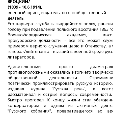
ВРОЦКИЙ/
(1839 - 10.6.1914),
военный юрист, издатель, поэт и общественный
деятель.
Его карьера: служба в гвардейском полку, ранени
голову при подавлении польского восстания 1863 г
Военно√юридическая академия, высо
прокурорские должности, - все это может служ
примером верного служения царю и Отечеству, а 
генерал√лейтенанта - высший в военной среде русс
литераторов.
Удивительными, просто диаметраль
противоположными оказались итоги его творческо
общественной деятельности. Стремивши
поэтически проиллюстрировать русскую историю,
издавал журнал "Русская речь", в кото
рассматривал и острые вопросы современности,
быстро прогорел. К концу жизни стал убежден
консерватором и одним из активных деяте
"Русского собрания", превратившегося во вр