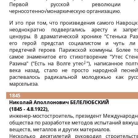
Первой русской революции
черносотенно√монархическую организацию.
И это при том, что произведения самого Навроцк
неоднократно подвергались аресту и запре
цензуры. В драматической хронике "Стенька Раз
его герой предстал социалистом и чуть ли
предтечей героев Парижской коммуны. Более то
самое знаменитое его стихотворение "Утес Стен
Разина" ("Есть на Волге утес┘"), написанное полт
века назад, стало не просто народной песней
распевалось радикальной молодежью как русс
марсельеза.
1845
Николай Аполлонович БЕЛЕЛЮБСКИЙ
(1845 - 4.8.1922),
инженер-мостостроитель, президент Международн
общества по разработке методов испытаний вяжу
веществ, металлов и других материалов.
Несколько десятилетий руководил строительст