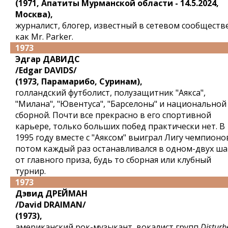
(1971, Апатиты Мурманской области - 14.5.2024,
Москва),
журналист, блогер, известный в сетевом сообществ
как Mr. Parker.
1973
Эдгар ДАВИДС
/Edgar DAVIDS/
(1973, Парамарибо, Суринам),
голландский футболист, полузащитник "Аякса",
"Милана", "Ювентуса", "Барселоны" и национальной
сборной. Почти все прекрасно в его спортивной
карьере, только больших побед практически нет. В
1995 году вместе с "Аяксом" выиграл Лигу чемпионов
потом каждый раз останавливался в одном-двух ша
от главного приза, будь то сборная или клубный
турнир.
1973
Дэвид ДРЕЙМАН
/David DRAIMAN/
(1973),
американский рок-музыкант, вокалист групп
Disturb