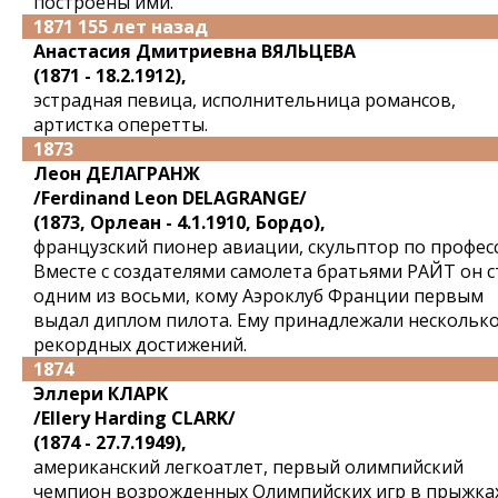
построены ими.
1871 155 лет назад
Анастасия Дмитриевна ВЯЛЬЦЕВА
(1871 - 18.2.1912),
эстрадная певица, исполнительница романсов,
артистка оперетты.
1873
Леон ДЕЛАГРАНЖ
/Ferdinand Leon DELAGRANGE/
(1873, Орлеан - 4.1.1910, Бордо),
французский пионер авиации, скульптор по професс
Вместе с создателями самолета братьями РАЙТ он с
одним из восьми, кому Аэроклуб Франции первым
выдал диплом пилота. Ему принадлежали нескольк
рекордных достижений.
1874
Эллери КЛАРК
/Ellery Harding CLARK/
(1874 - 27.7.1949),
американский легкоатлет, первый олимпийский
чемпион возрожденных Олимпийских игр в прыжка