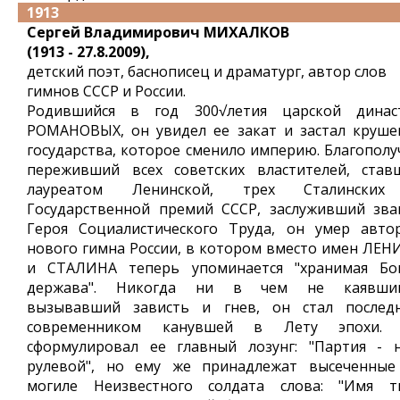
1913
Сергей Владимирович МИХАЛКОВ
(1913 - 27.8.2009),
детский поэт, баснописец и драматург, автор слов
гимнов СССР и России.
Родившийся в год 300√летия царской динас
РОМАНОВЫХ, он увидел ее закат и застал круше
государства, которое сменило империю. Благополу
переживший всех советских властителей, став
лауреатом Ленинской, трех Сталински
Государственной премий СССР, заслуживший зва
Героя Социалистического Труда, он умер авто
нового гимна России, в котором вместо имен ЛЕН
и СТАЛИНА теперь упоминается "хранимая Бо
держава". Никогда ни в чем не каявший
вызывавший зависть и гнев, он стал послед
современником канувшей в Лету эпохи.
сформулировал ее главный лозунг: "Партия - 
рулевой", но ему же принадлежат высеченные
могиле Неизвестного солдата слова: "Имя т