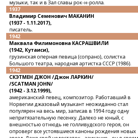
музыки, так и в Зал славы рок-н-ролла.
1937
Владимир Семенович МАКАНИН
(1937 - 1.11.2017),
писатель.
1942
Маквала Филимоновна КАСРАШВИЛИ
(1942, Кутаиси),
грузинская оперная певица (сопрано), солистка
Большого театра, народная артистка СССР (1986).
1942
СКЭТМЕН ДЖОН /Джон ЛАРКИН/
/SCATMAN JOHN/
(1942 - 3.12.1999),
американский певец, композитор. Работавший в
Норвегии джазовый музыкант неожиданно стал
популярен на весь мир, записав в 1994 году одну
непритязательную песенку. Далеко не юный, с
внешностью отнюдь не голливудского героя, он
опроверг все устоявшиеся каноны рождения новых