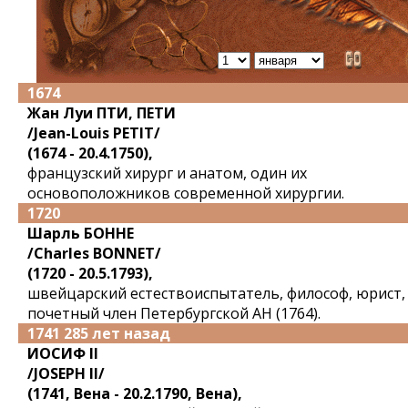
1674
Жан Луи ПТИ, ПЕТИ
/Jean-Louis PETIT/
(1674 - 20.4.1750),
французский хирург и анатом, один их
основоположников современной хирургии.
1720
Шарль БОННЕ
/Charles BONNET/
(1720 - 20.5.1793),
швейцарский естествоиспытатель, философ, юрист,
почетный член Петербургской АН (1764).
1741 285 лет назад
ИОСИФ II
/JOSEPH II/
(1741, Вена - 20.2.1790, Вена),