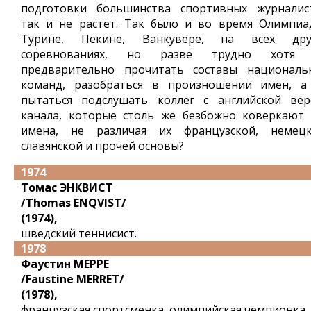
подготовки большинства спортивных журналис
так и не растет. Так было и во время Олимпиа
Турине, Пекине, Ванкувере, на всех дру
соревнованиях, но разве трудно хотя
предварительно прочитать составы националь
команд, разобраться в произношении имен, а
пытаться подслушать коллег с английской вер
канала, которые столь же безбожно коверкают 
имена, не различая их французской, немецк
славянской и прочей основы?
1974
Томас ЭНКВИСТ
/Thomas ENQVIST/
(1974),
шведский теннисист.
1978
Фаустин МЕРРЕ
/Faustine MERRET/
(1978),
французская спортсменка, олимпийская чемпионка