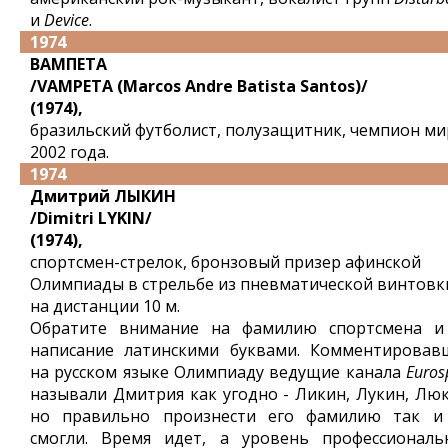
и
Device
.
1974
ВАМПЕТА
/VAMPETA (Marcos Andre Batista Santos)/
(1974),
бразильский футболист, полузащитник, чемпион ми
2002 года.
1974
Дмитрий ЛЫКИН
/Dimitri LYKIN/
(1974),
спортсмен-стрелок, бронзовый призер афинской
Олимпиады в стрельбе из пневматической винтовк
на дистанции 10 м.
Обратите внимание на фамилию спортсмена и
написание латинскими буквами. Комментировав
на русском языке Олимпиаду ведущие канала
Euros
называли Дмитрия как угодно - Ликин, Лукин, Люк
но правильно произнести его фамилию так и
смогли. Время идет, а уровень профессиональ