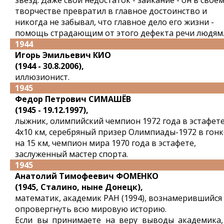
звезд. Даже свой недостаток - заикание - он в свое
творчестве превратил в главное достоинство и
никогда не забывал, что главное дело его жизни -
помощь страдающим от этого дефекта речи людям
1944
Игорь Эмильевич КИО
(1944 - 30.8.2006),
иллюзионист.
1945
Федор Петрович СИМАШЁВ
(1945 - 19.12.1997),
лыжник, олимпийский чемпион 1972 года в эстафет
4x10 км, серебряный призер Олимпиады-1972 в гонк
на 15 км, чемпион мира 1970 года в эстафете,
заслуженный мастер спорта.
1945
Анатолий Тимофеевич ФОМЕНКО
(1945, Сталино, ныне Донецк),
математик, академик РАН (1994), вознамерившийся
опровергнуть всю мировую историю.
Если вы принимаете на веру выводы академика,