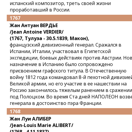
испанский композитор, треть своей жизни
проработавший в России.
1767
Жан Антуан ВЕРДЬЕ
/Jean Antoine VERDIER/
(1767, Тулуза - 30.5.1839, Макон),
французский дивизионный генерал. Сражался в
Испании, Италии, участвовал в Египетской
экспедиции, боевых действиях против Австрии. Но
назначение в Испанию было сопровождено
присвоением графского титула. В Отечественную
войну 1812 года командовал 8-й пехотной дивизие
Великой армии, но его участие в ее нашествии на
Россию закончилось тяжелым ранением в сражени
под Полоцком. Во время Ста дней НАПОЛЕОН возв
генерала в достоинство пэра Франции.
1768
Жан Луи АЛИБЕР
/Jean-Louis Marie ALIBERT/
(1768 - 4.11.1837),