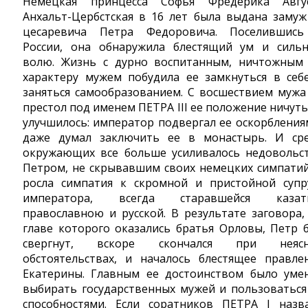
Немецкая принцесса Софья Фредерика Авгу
Анхальт-Цербстская в 16 лет была выдана замуж
цесаревича Петра Федоровича. Поселившис
России, она обнаружила блестящий ум и силь
волю. Жизнь с дурно воспитанным, ничтожным
характеру мужем побудила ее замкнуться в себ
заняться самообразованием. С восшествием мужа
престол под именем ПЕТРА III ее положение ничуть
улучшилось: император подвергал ее оскорбления
даже думал заключить ее в монастырь. И ср
окружающих все больше усиливалось недовольс
Петром, не скрывавшим своих немецких симпатий
росла симпатия к скромной и пристойной супр
императора, всегда старавшейся казат
православною и русской. В результате заговора,
главе которого оказались братья Орловы, Петр 
свергнут, вскоре скончался при неясн
обстоятельствах, и началось блестящее правле
Екатерины. Главным ее достоинством было уме
выбирать государственных мужей и пользоваться
способностями. Если соратников ПЕТРА I назв