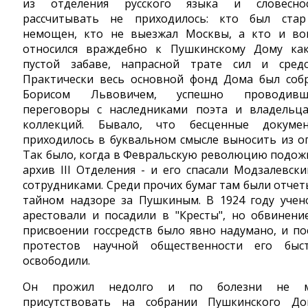
из отделения русского языка и словесно
рассчитывать не приходилось: кто был ста
немощен, кто не выезжал Москвы, а кто и во
относился враждебно к Пушкинскому Дому ка
пустой забаве, напрасной трате сил и средс
Практически весь основной фонд Дома был соб
Борисом Львовичем, успешно проводивш
переговоры с наследниками поэта и владельц
коллекций. Бывало, что бесценные докуме
приходилось в буквальном смысле выносить из ог
Так было, когда в Февральскую революцию подож
архив III Отделения - и его спасали Модзалевски
сотрудниками. Среди прочих бумаг там были отчет
тайном надзоре за Пушкиным. В 1924 году учен
арестовали и посадили в "Кресты", но обвинени
присвоении госсредств было явно надумано, и по
протестов научной общественности его быс
освободили.
Он прожил недолго и по болезни не м
присутствовать на собрании Пушкинского До