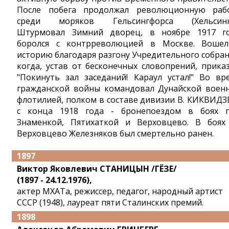
После побега продолжал революционную раб
среди моряков Гельсингфорса (Хельсинк
Штурмовал Зимний дворец, в ноябре 1917 г
боролся с контрреволюцией в Москве. Воше
историю благодаря разгону Учредительного собран
когда, устав от бесконечных словопрений, приказ
"Покинуть зал заседаний! Караул устал!" Во вр
гражданской войны командовал Дунайской воен
флотилией, полком в составе дивизии В. КИКВИДЗЕ
с конца 1918 года - бронепоездом в боях 
Знаменкой, Пятихаткой и Верховцево. В боях
Верховцево Железняков был смертельно ранен.
1897
Виктор Яковлевич СТАНИЦЫН /ГЁЗЕ/
(1897 - 24.12.1976),
актер МХАТа, режиссер, педагог, народный артист
СССР (1948), лауреат пяти Сталинских премий.
1898