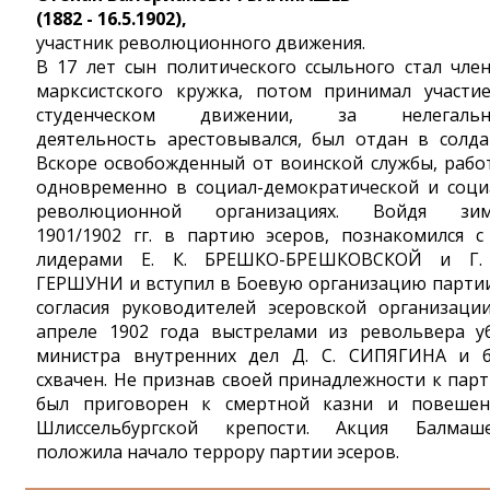
(1882 - 16.5.1902),
участник революционного движения.
В 17 лет сын политического ссыльного стал чле
марксистского кружка, потом принимал участи
студенческом движении, за нелегальн
деятельность арестовывался, был отдан в солда
Вскоре освобожденный от воинской службы, рабо
одновременно в социал-демократической и соци
революционной организациях. Войдя зи
1901/1902 гг. в партию эсеров, познакомился с
лидерами Е. К. БРЕШКО-БРЕШКОВСКОЙ и Г.
ГЕРШУНИ и вступил в Боевую организацию партии
согласия руководителей эсеровской организаци
апреле 1902 года выстрелами из револьвера у
министра внутренних дел Д. С. СИПЯГИНА и 
схвачен. Не признав своей принадлежности к парт
был приговорен к смертной казни и повеше
Шлиссельбургской крепости. Акция Балмаш
положила начало террору партии эсеров.