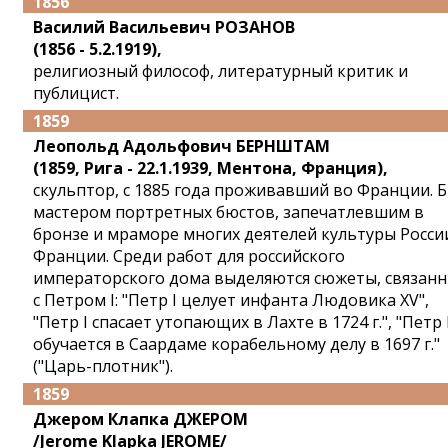
1856
Василий Васильевич РОЗАНОВ
(1856 - 5.2.1919),
религиозный философ, литературный критик и
публицист.
1859
Леопольд Адольфович БЕРНШТАМ
(1859, Рига - 22.1.1939, Ментона, Франция),
скульптор, с 1885 года проживавший во Франции. 
мастером портретных бюстов, запечатлевшим в
бронзе и мраморе многих деятелей культуры Росси
Франции. Среди работ для российского
императорского дома выделяются сюжеты, связан
с Петром I: "Петр I целует инфанта Людовика XV",
"Петр I спасает утопающих в Лахте в 1724 г.", "Петр 
обучается в Саардаме корабельному делу в 1697 г."
("Царь-плотник").
1859
Джером Клапка ДЖЕРОМ
/Jerome Klapka JEROME/