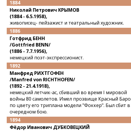
1884
Николай Петрович КРЫМОВ
(1884 - 6.5.1958),
живописец- пейзажист и театральный художник.
1886
Готфрид БЕНН
/Gottfried BENN/
(1886 - 7.7.1956),
немецкий поэт-экспрессионист.
1892
Манфред РИХТГОФЕН
/Manfred von RICHTHOFEN/
(1892 - 21.4.1918),
немецкий летчик-ас, сбивший во время I мировой
войны 80 самолетов. Имел прозвище Красный Баро
по цвету его триплана модели "Фоккер". Был сбит в
очередном бою.
1894
Фёдор Иванович ДУБКОВЕЦКИЙ