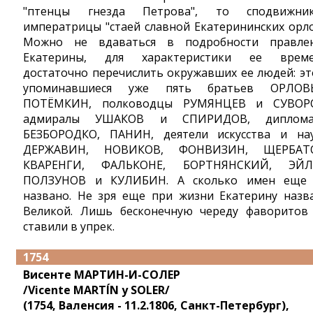
"птенцы гнезда Петрова", то сподвижни
императрицы "стаей славной Екатерининских орло
Можно не вдаваться в подробности правле
Екатерины, для характеристики ее врем
достаточно перечислить окружавших ее людей: эт
упоминавшиеся уже пять братьев ОРЛОВ
ПОТЁМКИН, полководцы РУМЯНЦЕВ и СУВОР
адмиралы УШАКОВ и СПИРИДОВ, диплома
БЕЗБОРОДКО, ПАНИН, деятели искусства и на
ДЕРЖАВИН, НОВИКОВ, ФОНВИЗИН, ЩЕРБАТО
КВАРЕНГИ, ФАЛЬКОНЕ, БОРТНЯНСКИЙ, ЭЙЛ
ПОЛЗУНОВ и КУЛИБИН. А сколько имен еще
названо. Не зря еще при жизни Екатерину назв
Великой. Лишь бесконечную череду фаворитов
ставили в упрек.
1754
Висенте МАРТИН-И-СОЛЕР
/Vicente MARTÍN y SOLER/
(1754, Валенсия - 11.2.1806, Санкт-Петербург),