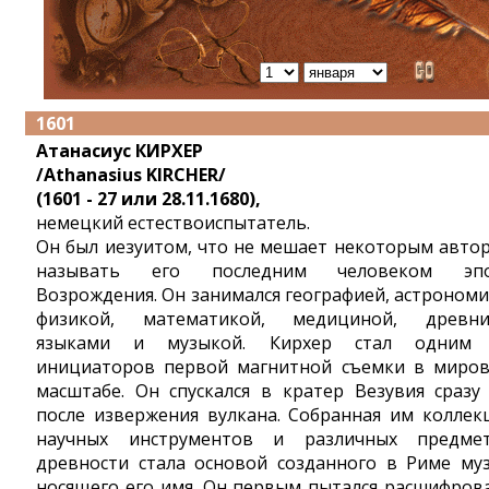
1601
Атанасиус КИРХЕР
/Athanasius KIRCHER/
(1601 - 27 или 28.11.1680),
немецкий естествоиспытатель.
Он был иезуитом, что не мешает некоторым авто
называть его последним человеком эпо
Возрождения. Он занимался географией, астрономи
физикой, математикой, медициной, древн
языками и музыкой. Кирхер стал одним
инициаторов первой магнитной съемки в миро
масштабе. Он спускался в кратер Везувия сразу
после извержения вулкана. Собранная им коллек
научных инструментов и различных предме
древности стала основой созданного в Риме муз
носящего его имя. Он первым пытался расшифров