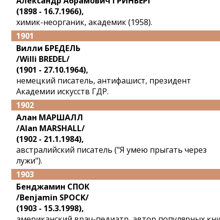
Александр Абрамович ГРИНБЕРГ
(1898 - 16.7.1966),
химик-неорганик, академик (1958).
1901
Вилли БРЕДЕЛЬ
/Willi BREDEL/
(1901 - 27.10.1964),
немецкий писатель, антифашист, президент
Академии искусств ГДР.
1902
Алан МАРШАЛЛ
/Alan MARSHALL/
(1902 - 21.1.1984),
австралийский писатель ("Я умею прыгать через
лужи").
1903
Бенджамин СПОК
/Benjamin SPOCK/
(1903 - 15.3.1998),
американский врач-педиатр, автор популярных кн