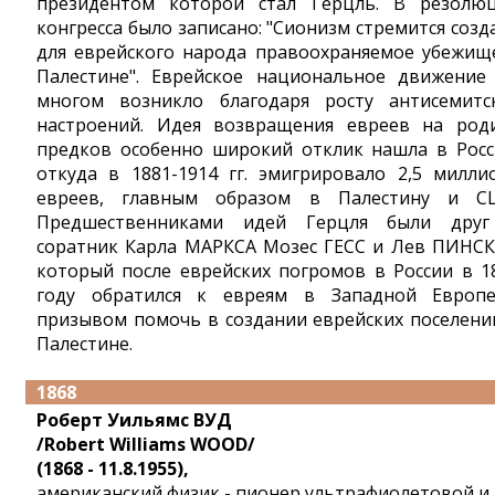
президентом которой стал Герцль. В резолю
конгресса было записано: "Сионизм стремится созд
для еврейского народа правоохраняемое убежищ
Палестине". Еврейское национальное движение
многом возникло благодаря росту антисемитс
настроений. Идея возвращения евреев на род
предков особенно широкий отклик нашла в Росс
откуда в 1881-1914 гг. эмигрировало 2,5 милли
евреев, главным образом в Палестину и С
Предшественниками идей Герцля были дру
соратник Карла МАРКСА Мозес ГЕСС и Лев ПИНСК
который после еврейских погромов в России в 1
году обратился к евреям в Западной Европ
призывом помочь в создании еврейских поселени
Палестине.
1868
Роберт Уильямс ВУД
/Robert Williams WOOD/
(1868 - 11.8.1955),
американский физик - пионер ультрафиолетовой и