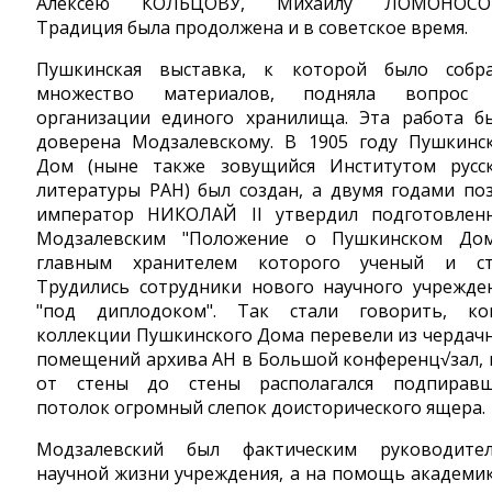
Алексею КОЛЬЦОВУ, Михаилу ЛОМОНОСОВ
Традиция была продолжена и в советское время.
Пушкинская выставка, к которой было собр
множество материалов, подняла вопрос
организации единого хранилища. Эта работа б
доверена Модзалевскому. В 1905 году Пушкинс
Дом (ныне также зовущийся Институтом русс
литературы РАН) был создан, а двумя годами по
император НИКОЛАЙ II утвердил подготовлен
Модзалевским "Положение о Пушкинском Дом
главным хранителем которого ученый и ст
Трудились сотрудники нового научного учрежде
"под диплодоком". Так стали говорить, ко
коллекции Пушкинского Дома перевели из чердач
помещений архива АН в Большой конференц√зал, 
от стены до стены располагался подпирав
потолок огромный слепок доисторического ящера.
Модзалевский был фактическим руководите
научной жизни учреждения, а на помощь академи