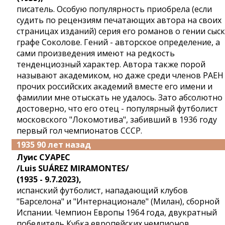
писатель. Особую популярность приобрела (если
судить по рецензиям печатающих автора на своих
страницах изданий) серия его романов о гении сыс
графе Соколове. Гений - авторское определение, а
сами произведения имеют на редкость
тенденциозный характер. Автора также порой
называют академиком, но даже среди членов РАЕН
прочих российских академий вместе его имени и
фамилии мне отыскать не удалось. Зато абсолютно
достоверно, что его отец - популярный футболист
московского "Локомотива", забивший в 1936 году
первый гол чемпионатов СССР.
1935 90 лет назад
Луис СУАРЕС
/Luis SUÁREZ MIRAMONTES/
(1935 - 9.7.2023),
испанский футболист, нападающий клубов
"Барселона" и "Интернационале" (Милан), сборной
Испании. Чемпион Европы 1964 года, двукратный
победитель Кубка европейских чемпионов,