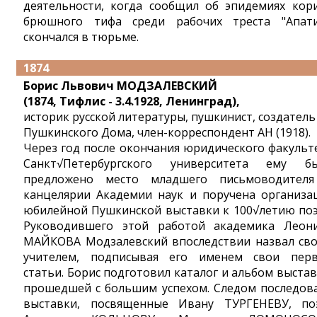
деятельности, когда сообщил об эпидемиях кор
брюшного тифа среди рабочих треста "Апати
скончался в тюрьме.
1874
Борис Львович МОДЗАЛЕВСКИЙ
(1874, Тифлис - 3.4.1928, Ленинград),
историк русской литературы, пушкинист, создатель
Пушкинского Дома, член-корреспондент АН (1918).
Через год после окончания юридического факульт
Санкт√Петербургского университета ему б
предложено место младшего письмоводител
канцелярии Академии наук и поручена организа
юбилейной Пушкинской выставки к 100√летию поэ
Руководившего этой работой академика Леон
МАЙКОВА Модзалевский впоследствии назвал св
учителем, подписывая его именем свои пер
статьи. Борис подготовил каталог и альбом выстав
прошедшей с большим успехом. Следом последов
выставки, посвященные Ивану ТУРГЕНЕВУ, по