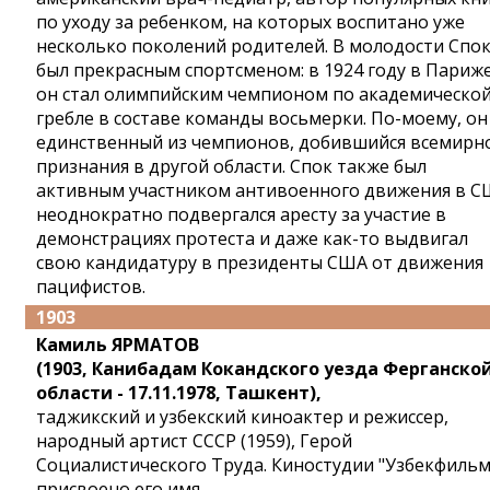
по уходу за ребенком, на которых воспитано уже
несколько поколений родителей. В молодости Спо
был прекрасным спортсменом: в 1924 году в Париж
он стал олимпийским чемпионом по академическо
гребле в составе команды восьмерки. По-моему, он
единственный из чемпионов, добившийся всемирн
признания в другой области. Спок также был
активным участником антивоенного движения в С
неоднократно подвергался аресту за участие в
демонстрациях протеста и даже как-то выдвигал
свою кандидатуру в президенты США от движения
пацифистов.
1903
Камиль ЯРМАТОВ
(1903, Канибадам Кокандского уезда Ферганско
области - 17.11.1978, Ташкент),
таджикский и узбекский киноактер и режиссер,
народный артист СССР (1959), Герой
Социалистического Труда. Киностудии "Узбекфильм
присвоено его имя.