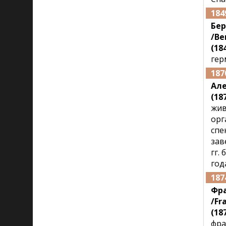
184
Бе
/Be
(184
гер
187
Але
(187
жив
орг
спе
зав
гг.
год
187
Фра
/Fr
(187
фра