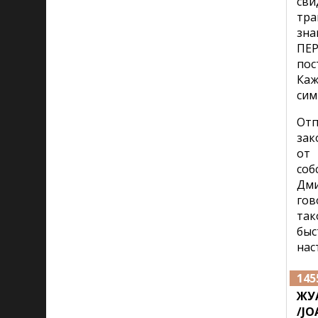
сви
тра
зна
ПЕ
пос
Каж
сим
Отп
зак
от 
соб
Дм
гов
так
быс
нас
145
ЖУА
/JO