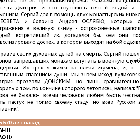
детельство его признания борьбы с Мамаем священной
пезы Дмитрия и его спутников святой водой и о
мением, Сергий дал в помощь двух монастырских иноко
РЕСВЕТА и боярина Андрея ОСЛЯБЮ, которых о
трижения в великую схиму - остроконечные шапочк
дый, встретивший их, догадался бы, кем они по
волизировало доспех, в котором выходят на бой с дьяв
равив своих духовных детей на смерть, Сергий пошел
онов, запрещавших монахам вступать в военную служб
церкви. Их грех ложился на плечи игумена, и, пос
ственным спасением души. Мы знаем исход Куликовск
итрия прозвали ДОНСКИМ, но лишь сравнительно
орить о том, по кончине которого летописец написал: 
ова не бывало┘ всеми человекы любим бысть честна
ть пастух не токмо своему стаду, но всеи Русскои
тавник".
5 570 лет назад
Н II
AO II/