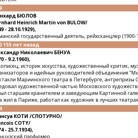
9
рнхард БЮЛОВ
rnhard Heinrich Martin von BULOW/
9 - 28.10.1929),
манский государственный деятель, рейхсканцлер (1900-19
0 155 лет назад
ксандр Николаевич БЕНУА
0 - 9.2.1960),
описец, историк искусства, художественный критик, му
анизаторов и идейных руководителей объединения "Ми
ктакли Мариинского театра в Петербурге, антрепризы 
едовал художественной частью Московского художестве
 был старшим хранителем и заведующим Картинной гале
а жил в Париже, работал как художник в лучших театрах
4
нсуа КОТИ /СПОТУРНО/
ancois COTY/
4 - 25.7.1934),
нцузский парфюмер.