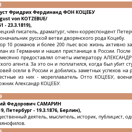
1
уст Фридрих Фердинанд ФОН КОЦЕБУ
gust von KOTZEBUE/
1 - 23.3.1819),
ецкий писатель, драматург, член-корреспондент Петер
оначальник русской ветви дворянского рода Коцебу.
ор 10 романов и более 200 пьес всю жизнь активно з
лан из Германии и нашел пристанище в России. После
месячно предоставлял отчеты императору АЛЕКСАНДРУ
ского агента. За это он и поплатился, когда был убит 
овей осели в России и добились заметных успехов на
естные из них - мореплаватель Отто КОЦЕБУ, воен
ожник Александр КОЦЕБУ.
9
ий Федорович САМАРИН
19, Петербург - 19.3.1876, Берлин),
ественный деятель, мыслитель, историк, публицист, о
вянофилов.
6