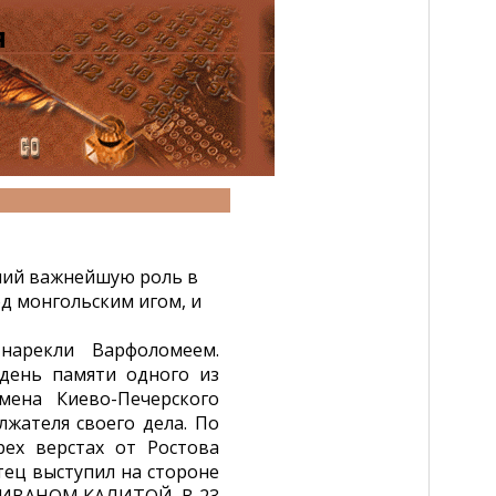
я
ший важнейшую роль в
д монгольским игом, и
нарекли Варфоломеем.
 день памяти одного из
мена Киево-Печерского
лжателя своего дела. По
рех верстах от Ростова
отец выступил на стороне