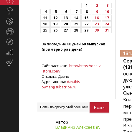
Общество
СМИ
1
2
3
Прогноз
4
5
6
7
8
9
10
погоды
11
12
13
14
15
16
17
Спорт
18
19
20
21
22
23
24
25
26
27
28
29
30
31
Страны
и
Туризм
регионы
За последние 60 дней
60 выпусков
(примерно раз день)
Экономика
131
и
Се
Email-
финансы
Сайт рассылки:
http://https://den-v-
(131
маркетинг
istorii.com/
осн
Открыта: Давно
дух
Адрес автора:
day.this-
уже
owner@subscribe.ru
Сы
Зна
пер
мон
пре
Автор
Вел
Владимир Алексеев (г.