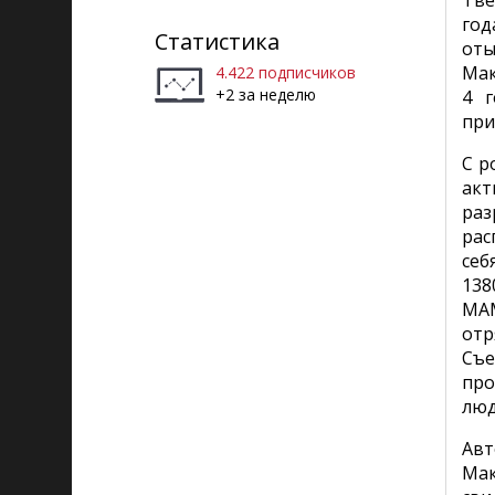
Тве
Рига)
год
Статистика
оты
Мак
4.422 подписчиков
+2 за неделю
4 г
при
С р
акт
раз
рас
себ
138
МАМ
от
Съе
про
люд
Авт
Ма