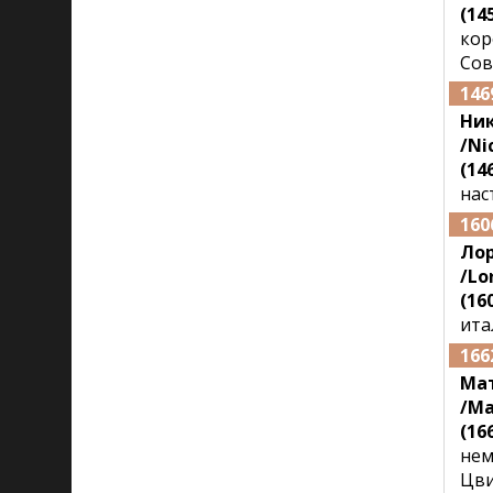
(145
кор
Сов
146
Ни
/Ni
(146
нас
160
Ло
/Lo
(160
ита
166
Ма
/Ma
(166
нем
Цви