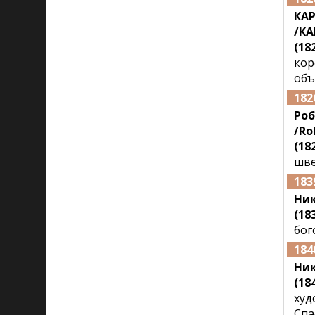
КАР
/KA
(182
кор
объ
182
Ро
/Ro
(182
шве
183
Ник
(183
бог
184
Ни
(184
худ
Спа