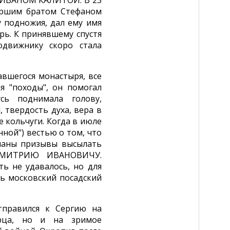
м ИВАНОМ КАЛИТОЙ. В 23
таршим братом Стефаном
у подножия, дал ему имя
ь. К принявшему спустя
движнику скоро стала
авшегося монастыря, все
я "походы", он помогал
сь поднимала голову,
 твердость духа, вера в
 кольчуги. Когда в июле
нной") вестью о том, что
сланы призывы высылать
 ДМИТРИЮ ИВАНОВИЧУ.
ть не удавалось, но для
ь московский посадский
тправился к Сергию на
арца, но и на зримое