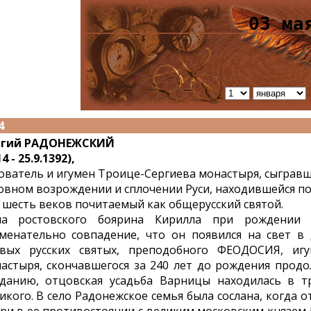
03 ма
4
ргий РАДОНЕЖСКИЙ
4 - 25.9.1392),
ователь и игумен Троице-Сергиева монастыря, сыграв
овном возрождении и сплочении Руси, находившейся по
 шесть веков почитаемый как общерусский святой.
на ростовского боярина Кирилла при рождении 
менательно совпадение, что он появился на свет в
вых русских святых, преподобного ФЕОДОСИЯ, игу
астыря, скончавшегося за 240 лет до рождения продо
данию, отцовская усадьба Варницы находилась в т
икого. В село Радонежское семья была сослана, когда 