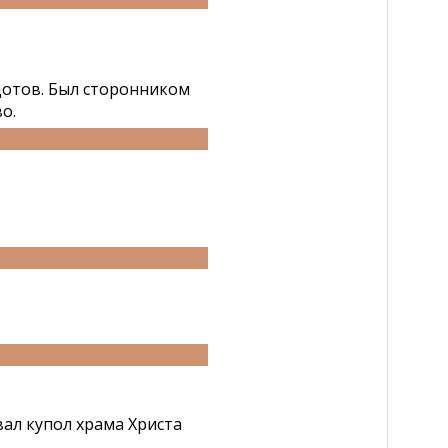
дотов. Был сторонником
о.
вал купол храма Христа