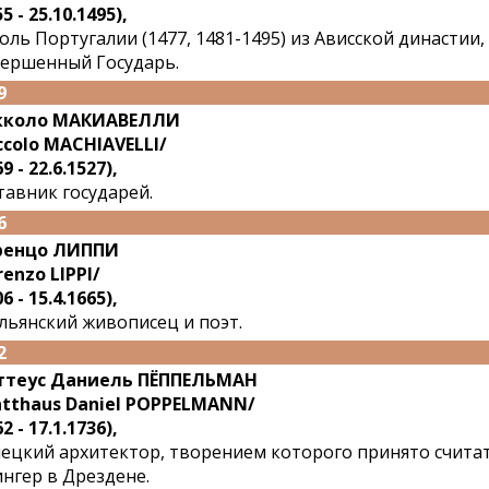
5 - 25.10.1495),
оль Португалии (1477, 1481-1495) из Ависской династи
ершенный Государь.
9
кколо МАКИАВЕЛЛИ
ccolo MACHIAVELLI/
9 - 22.6.1527),
тавник государей.
6
ренцо ЛИППИ
renzo LIPPI/
6 - 15.4.1665),
льянский живописец и поэт.
2
ттеус Даниель ПЁППЕЛЬМАН
tthaus Daniel POPPELMANN/
2 - 17.1.1736),
ецкий архитектор, творением которого принято счита
нгер в Дрездене.