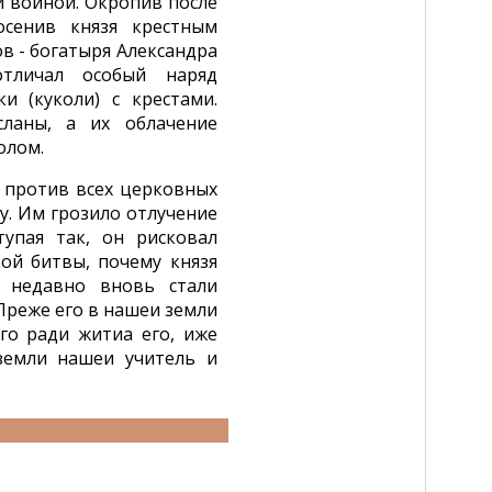
 войной. Окропив после
сенив князя крестным
в - богатыря Александра
тличал особый наряд
и (куколи) с крестами.
сланы, а их облачение
олом.
 против всех церковных
у. Им грозило отлучение
тупая так, он рисковал
ой битвы, почему князя
 недавно вновь стали
"Преже его в нашеи земли
го ради житиа его, иже
 земли нашеи учитель и