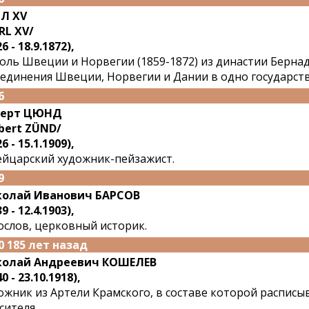
Л XV
RL XV/
6 - 18.9.1872),
оль Швеции и Норвегии (1859-1872) из династии Берна
единения Швеции, Норвегии и Дании в одно государств
6
берт ЦЮНД
bert ZÜND/
6 - 15.1.1909),
йцарский художник-пейзажист.
9
олай Иванович БАРСОВ
9 - 12.4.1903),
ослов, церковный историк.
0 185 лет назад
колай Андреевич КОШЕЛЕВ
0 - 23.10.1918),
ожник из Артели Крамского, в составе которой расписы
сителя.