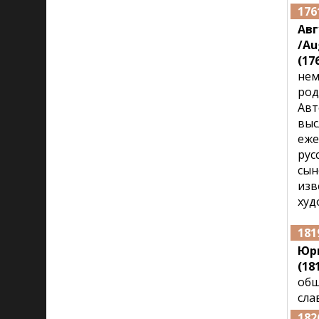
176
Авг
/Au
(176
нем
род
Авт
выс
еже
рус
сын
изв
худ
181
Юр
(18
общ
сла
182