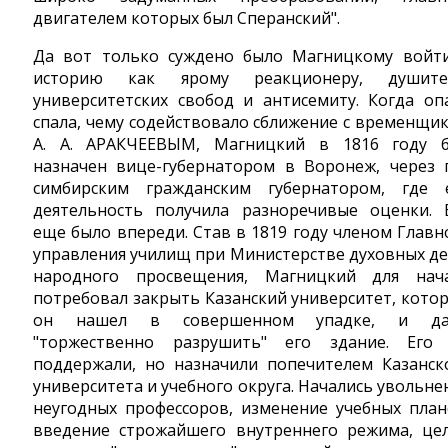
двигателем которых был Сперанский".
Да вот только суждено было Магницкому войт
историю как ярому реакционеру, душит
университетских свобод и антисемиту. Когда оп
спала, чему содействовало сближение с временщи
А. А. АРАКЧЕЕВЫМ, Магницкий в 1816 году 
назначен вице-губернатором в Воронеж, через 
симбирским гражданским губернатором, где 
деятельность получила разноречивые оценки. 
еще было впереди. Став в 1819 году членом Главн
управления училищ при Министерстве духовных де
народного просвещения, Магницкий для нач
потребовал закрыть Казанский университет, кото
он нашел в совершенном упадке, и да
"торжественно разрушить" его здание. Его
поддержали, но назначили попечителем Казанск
университета и учебного округа. Начались увольне
неугодных профессоров, изменение учебных план
введение строжайшего внутреннего режима, це