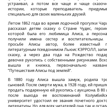
устраивал, а потом все чаще и чаще сказоч
истории, которые преподаватель придумы
специально для своих маленьких друзей.
Летом 1862 года во время лодочной прогулки Чар
рассказал детям сказку о Стране Чудес, герои
которой была его любимица Алиса, а персон
получили имена сестер и воспитательницы.
просьбе Алисы автор, более известный 
литературным псевдонимом Льюис КЭРРОЛЛ, запи
сказку, а через два года на Рождество пода
девочке рукопись с собственными рисунками. Вск
вышла и книжка, первоначально назван
"Путешествия Алисы под землей".
В 1880 году Алиса вышла замуж, родила тр
сыновей. После смерти мужа, в 1928 году, ей пришл
продать подаренную ей рукопись с аукциона. В 80 
после выхода ее воспоминаний Колумбийс
университет удостоил ее звания почетного докт
литературы. Но для всех читателей она так и остал