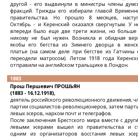
другой - его выдвинули в министры члены думс
фракций. Трижды его избирали главой Временн
правительства. Но прошло 8 месяцев, насту
Октябрь - и Керенский оказался свергнутым. У н
впереди было еще две трети жизни, но больше
никому не был нужен. Возникла и обидная вер
якобы его бегства из Зимнего дворца в женс
платье (на самом деле при бегстве из Гатчины 
переодели матросом). Летом 1918 года Керенск
отправили на английском тральщике в Лондон.
1883
Прош Першевич ПРОШЬЯН
(1883 - 16.12.1918),
деятель российского революционного движения, ч
партии социалистов-революционеров, затем парт
левых эсеров, нарком почт и телеграфов.
После заключения Брестского мира вместе с друг
левыми эсерами вышел из правительства и с
одним из организаторов восстания левых эсе