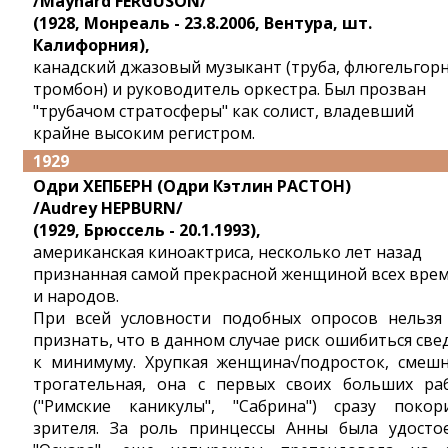
/Maynard FERGUSON/
(1928, Монреаль - 23.8.2006, Вентура, шт.
Калифорния),
канадский джазовый музыкант (труба, флюгельгорн
тромбон) и руководитель оркестра. Был прозван
"трубачом стратосферы" как солист, владевший
крайне высоким регистром.
1929
Одри ХЕПБЕРН (Одри Кэтлин РАСТОН)
/Audrey HEPBURN/
(1929, Брюссель - 20.1.1993),
американская киноактриса, несколько лет назад
признанная самой прекрасной женщиной всех вре
и народов.
При всей условности подобных опросов нельзя
признать, что в данном случае риск ошибиться све
к минимуму. Хрупкая женщина√подросток, смешн
трогательная, она с первых своих больших ра
("Римские каникулы", "Сабрина") сразу покор
зрителя. За роль принцессы Анны была удосто