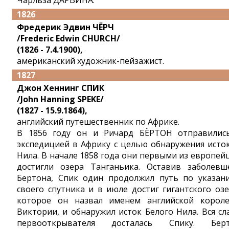
Чарльза ДАРВИНА.
1826
Фредерик Эдвин ЧЁРЧ
/Frederic Edwin CHURCH/
(1826 - 7.4.1900),
американский художник-пейзажист.
1827
Джон Хеннинг СПИК
/John Hanning SPEKE/
(1827 - 15.9.1864),
английский путешественник по Африке.
В 1856 году он и Ричард БЁРТОН отправилис
экспедицией в Африку с целью обнаружения исто
Нила. В начале 1858 года они первыми из европей
достигли озера Танганьика. Оставив заболевш
Бертона, Спик один продолжил путь по указан
своего спутника и в июле достиг гигантского озе
которое он назвал именем английской корол
Виктории, и обнаружил исток Белого Нила. Вся сл
первооткрывателя досталась Спику. Бер