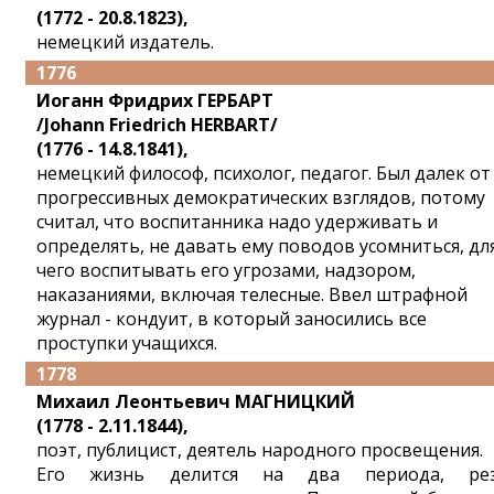
(1772 - 20.8.1823),
немецкий издатель.
1776
Иоганн Фридрих ГЕРБАРТ
/Johann Friedrich HERBART/
(1776 - 14.8.1841),
немецкий философ, психолог, педагог. Был далек от
прогрессивных демократических взглядов, потому
считал, что воспитанника надо удерживать и
определять, не давать ему поводов усомниться, дл
чего воспитывать его угрозами, надзором,
наказаниями, включая телесные. Ввел штрафной
журнал - кондуит, в который заносились все
проступки учащихся.
1778
Михаил Леонтьевич МАГНИЦКИЙ
(1778 - 2.11.1844),
поэт, публицист, деятель народного просвещения.
Его жизнь делится на два периода, ре