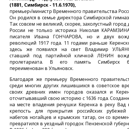
(1881, Симбирск - 11.6.1970),
премьер√министр Временного правительства Росс
Он родился в семье директора Симбирской гимназ
Так совсем не великий, скорее, захолустный город 
России не только историка Николая КАРАМЗИН
писателя Ивана ГОНЧАРОВА, но и двух вож
революций 1917 года. 11 годами раньше Керенск
здесь же появился на свет Владимир УЛЬЯН
ставший под партийной кличкой ЛЕНИН вож
пролетариата. В его память Симбирск 
переименован в Ульяновск.
Благодаря же премьеру Временного правительс
среди многих других лишившихся в советское вр
своих древних имен городов оказался и Керен
отсчитывавший свою историю с 1636 года. Создан
на месте впадения речушки Керенка в реку Вад 
крепость для прикрытия российских рубежей
набегов ногайцев и крымских татар, он со време
превратился в уездный городок Пензенской губерн