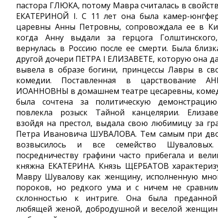
пастора ГЛЮКА, потому Мавра считалась в свойств
ЕКАТЕРИНОЙ I. С 11 лет она была камер-юнгфе
царевны Анны Петровны, сопровождала ее в Ки
когда Анну выдали за герцога Голштинского
вернулась в Россию после ее смерти. Была близк
другой дочери ПЕТРА I ЕЛИЗАВЕТЕ, которую она д
вывела в образе богини, принцессы Лавры в св
комедии. Поставленная в царствование А
ИОАННОВНЫ в домашнем театре цесаревны, коме
была сочтена за политическую демонстраци
повлекла розыск Тайной канцелярии. Елизаве
взойдя на престол, выдала свою любимицу за гр
Петра Ивановича ШУВАЛОВА. Тем самым при дв
возвысилось и все семейство Шуваловых
посредничеству графини часто прибегала и вели
княжна ЕКАТЕРИНА. Князь ЩЕРБАТОВ характериз
Мавру Шувалову как женщину, исполненную мно
пороков, но редкого ума и с ничем не сравни
склонностью к интриге. Она была преданно
любящей женой, добродушной и веселой женщин