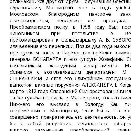
отличающихся друг от друга. Получивший блестя
образование, Магницкий еще в годы учеб
Московском благородном пансионе заня
стихотворством, несколько лет прослужи
Преображенском полку, в 1798 году был пос
чиновником при посольстве в Вен
прикомандирован к фельдмаршалу А. В. СУВОР
для ведения его переписки. Позже два года находи
при русском после в Париже, где привлек внима
генерала БОНАПАРТА и его супруги Жозефины. С
начальником экспедиции департамента М
сблизился с возглавлявшим департамент М.
СПЕРАНСКИМ и стал его ближайшим сотрудник
выполнял важные поручения АЛЕКСАНДРА I. Когд
марте 1812 года Сперанский был арестован и высл
та же судьба постигла и Магницкого, только вме
Нижнего его выслали в Вологду. Как пи
современник о Магницком, "если бы в это вр
совершенно прекратилась его деятельность, он у
бы с собой репутацию ревностного поборн
широко задуманных преобразований, глав