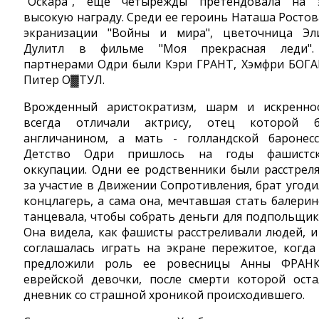
"Оскара", еще четырежды претендовала на 
высокую награду. Среди ее героинь Наташа Ростов
экранизации "Войны и мира", цветочница Эл
Дулитл в фильме "Моя прекрасная леди"
партнерами Одри были Кэри ГРАНТ, Хэмфри БОГА
Питер О▓ТУЛ.
Врожденный аристократизм, шарм и искренно
всегда отличали актрису, отец которой 
англичанином, а мать - голландской баронесс
Детство Одри пришлось на годы фашистс
оккупации. Одни ее родственники были расстрел
за участие в Движении Сопротивления, брат угоди
концлагерь, а сама она, мечтавшая стать балерин
танцевала, чтобы собрать деньги для подпольщик
Она видела, как фашисты расстреливали людей, и
соглашалась играть на экране пережитое, когда
предложили роль ее ровесницы Анны ФРАН
еврейской девочки, после смерти которой оста
дневник со страшной хроникой происходившего.