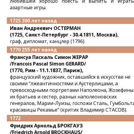
любившей хорошо поесть и выпить и играт
азартные игры.
1725 300 лет назад
Иван Андреевич ОСТЕРМАН
(1725, Санкт-Петербург - 30.4.1811, Москва),
граф, дипломат, канцлер (1796).
1770 255 лет назад
Франсуа Паскаль Симон ЖЕРАР
/Francois Pascal Simon GERARD/
(1770, Рим - 11.1.1837, Париж),
французский художник, оставшийся в искусстве не
своими "лжеантичностями и Аустерлицами, а
превосходными портретами Наполеона, Жозефины
их братьев и сестер, разных наполеоновских
генералов, Марии-Луизы, госпожи Сталь, Гумбольта
красавицы Рекамье" (критик Владимир СТАСОВ).
1772
Фридрих Арнольд БРОКГАУЗ
/Friedrich Arnold BROCKHAUS/