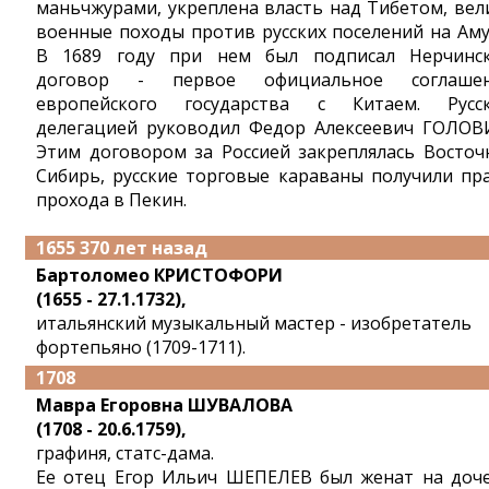
маньчжурами, укреплена власть над Тибетом, вел
военные походы против русских поселений на Аму
В 1689 году при нем был подписал Нерчинс
договор - первое официальное соглаше
европейского государства с Китаем. Русс
делегацией руководил Федор Алексеевич ГОЛОВ
Этим договором за Россией закреплялась Восточ
Сибирь, русские торговые караваны получили пр
прохода в Пекин.
1655 370 лет назад
Бартоломео КРИСТОФОРИ
(1655 - 27.1.1732),
итальянский музыкальный мастер - изобретатель
фортепьяно (1709-1711).
1708
Мавра Егоровна ШУВАЛОВА
(1708 - 20.6.1759),
графиня, статс-дама.
Ее отец Егор Ильич ШЕПЕЛЕВ был женат на доч