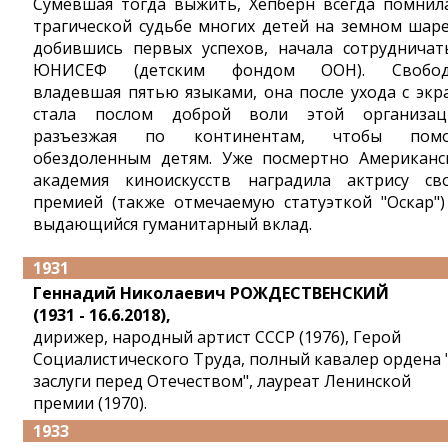
Сумевшая тогда выжить, Хепберн всегда помнил
трагической судьбе многих детей на земном шаре
добившись первых успехов, начала сотрудничат
ЮНИСЕФ (детским фондом ООН). Свобод
владевшая пятью языками, она после ухода с экр
стала послом доброй воли этой организац
разъезжая по континентам, чтобы помо
обездоленным детям. Уже посмертно Американс
академия киноискусств наградила актрису св
премией (также отмечаемую статуэткой "Оскар")
выдающийся гуманитарный вклад.
1931
Геннадий Николаевич РОЖДЕСТВЕНСКИЙ
(1931 - 16.6.2018),
дирижер, народный артист СССР (1976), Герой
Социалистического Труда, полный кавалер ордена 
заслуги перед Отечеством", лауреат Ленинской
премии (1970).
1933