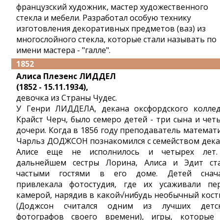
французский художник, мастер художественного
стекла и мебели. Разработал особую технику
изготовления декоративных предметов (ваз) из
многослойного стекла, которые стали называть по
имени мастера - "галле".
1852
Алиса Плезенс ЛИДДЕЛ
(1852 - 15.11.1934),
девочка из Страны Чудес.
У Генри ЛИДДЕЛА, декана оксфордского колле
Крайст Черч, было семеро детей - три сына и чет
дочери. Когда в 1856 году преподаватель математ
Чарльз ДОДЖСОН познакомился с семейством дека
Алисе еще не исполнилось и четырех лет
дальнейшем сестры Лорина, Алиса и Эдит ст
частыми гостями в его доме. Детей снач
привлекала фотостудия, где их усаживали пе
камерой, нарядив в какой√нибудь необычный кос
(Доджсон считался одним из лучших детс
фотографов своего времени), игры, которые