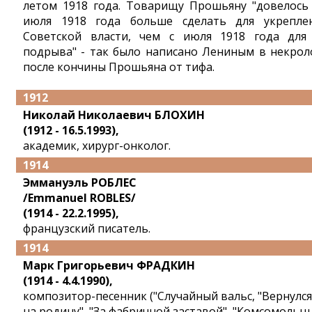
летом 1918 года. Товарищу Прошьяну "довелось
июля 1918 года больше сделать для укрепле
Советской власти, чем с июля 1918 года для
подрыва" - так было написано Лениным в некрол
после кончины Прошьяна от тифа.
1912
Николай Николаевич БЛОХИН
(1912 - 16.5.1993),
академик, хирург-онколог.
1914
Эммануэль РОБЛЕС
/Emmanuel ROBLES/
(1914 - 22.2.1995),
французский писатель.
1914
Марк Григорьевич ФРАДКИН
(1914 - 4.4.1990),
композитор-песенник ("Случайный вальс, "Вернулся
на родину", "За фабричной заставой", "Комсомольц