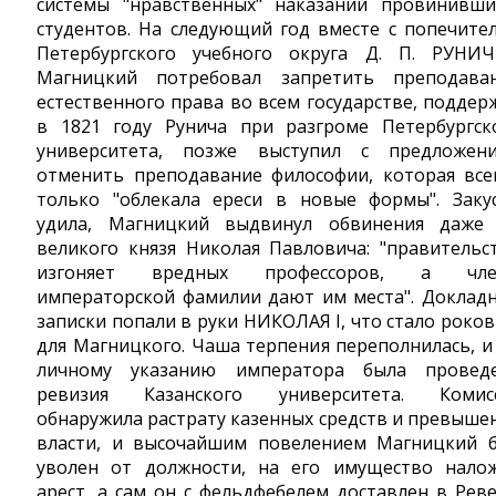
системы "нравственных" наказаний провинивши
студентов. На следующий год вместе с попечите
Петербургского учебного округа Д. П. РУНИ
Магницкий потребовал запретить преподава
естественного права во всем государстве, поддер
в 1821 году Рунича при разгроме Петербургск
университета, позже выступил с предложен
отменить преподавание философии, которая все
только "облекала ереси в новые формы". Заку
удила, Магницкий выдвинул обвинения даже
великого князя Николая Павловича: "правительс
изгоняет вредных профессоров, а чле
императорской фамилии дают им места". Доклад
записки попали в руки НИКОЛАЯ I, что стало роко
для Магницкого. Чаша терпения переполнилась, и
личному указанию императора была провед
ревизия Казанского университета. Комис
обнаружила растрату казенных средств и превыше
власти, и высочайшим повелением Магницкий 
уволен от должности, на его имущество нало
арест, а сам он с фельдфебелем доставлен в Реве