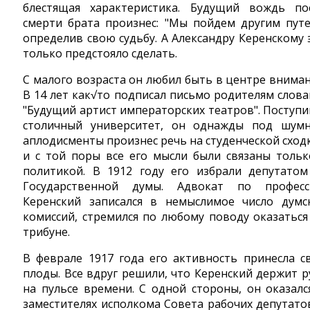
блестящая характеристика. Будущий вождь по
смерти брата произнес: "Мы пойдем другим путе
определив свою судьбу. А Александру Керенскому 
только предстояло сделать.
С малого возраста он любил быть в центре вниман
В 14 лет как√то подписал письмо родителям слова
"Будущий артист императорских театров". Поступи
столичный университет, он однажды под шум
аплодисменты произнес речь на студенческой сходк
и с той поры все его мысли были связаны тольк
политикой. В 1912 году его избрали депутатом
Государственной думы. Адвокат по професс
Керенский записался в немыслимое число думс
комиссий, стремился по любому поводу оказаться
трибуне.
В феврале 1917 года его активность принесла с
плоды. Все вдруг решили, что Керенский держит р
на пульсе времени. С одной стороны, он оказалс
заместителях исполкома Совета рабочих депутатов