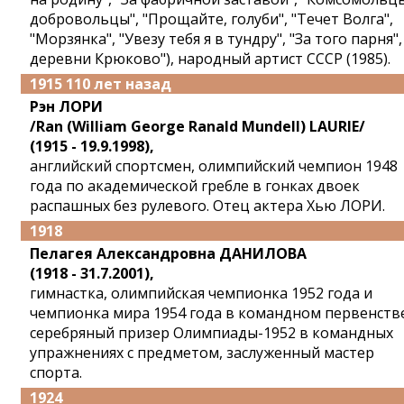
добровольцы", "Прощайте, голуби", "Течет Волга",
"Морзянка", "Увезу тебя я в тундру", "За того парня",
деревни Крюково"), народный артист СССР (1985).
1915 110 лет назад
Рэн ЛОРИ
/Ran (William George Ranald Mundell) LAURIE/
(1915 - 19.9.1998),
английский спортсмен, олимпийский чемпион 1948
года по академической гребле в гонках двоек
распашных без рулевого. Отец актера Хью ЛОРИ.
1918
Пелагея Александровна ДАНИЛОВА
(1918 - 31.7.2001),
гимнастка, олимпийская чемпионка 1952 года и
чемпионка мира 1954 года в командном первенств
серебряный призер Олимпиады-1952 в командных
упражнениях с предметом, заслуженный мастер
спорта.
1924