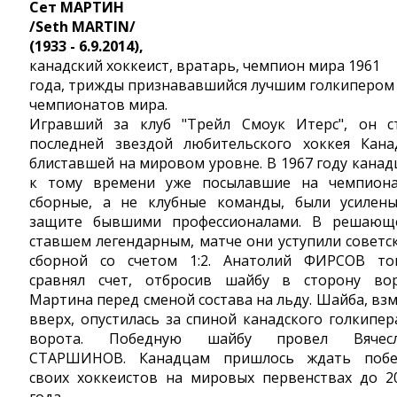
Сет МАРТИН
/Seth MARTIN/
(1933 - 6.9.2014),
канадский хоккеист, вратарь, чемпион мира 1961
года, трижды признававшийся лучшим голкипером
чемпионатов мира.
Игравший за клуб "Трейл Смоук Итерс", он с
последней звездой любительского хоккея Кана
блиставшей на мировом уровне. В 1967 году канад
к тому времени уже посылавшие на чемпион
сборные, а не клубные команды, были усилен
защите бывшими профессионалами. В решающ
ставшем легендарным, матче они уступили советс
сборной со счетом 1:2. Анатолий ФИРСОВ то
сравнял счет, отбросив шайбу в сторону во
Мартина перед сменой состава на льду. Шайба, вз
вверх, опустилась за спиной канадского голкипер
ворота. Победную шайбу провел Вячесл
СТАРШИНОВ. Канадцам пришлось ждать поб
своих хоккеистов на мировых первенствах до 2