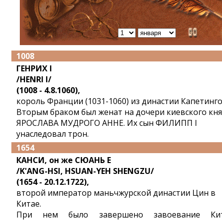
1008
ГЕНРИХ I
/HENRI I/
(1008 - 4.8.1060),
король Франции (1031-1060) из династии Капетинго
Вторым браком был женат на дочери киевского кня
ЯРОСЛАВА МУДРОГО АННЕ. Их сын ФИЛИПП I
унаследовал трон.
1654
КАНСИ, он же СЮАНЬ Е
/K'ANG-HSI, HSUAN-YEH SHENGZU/
(1654 - 20.12.1722),
второй император маньчжурской династии Цин в
Китае.
При нем было завершено завоевание Ки