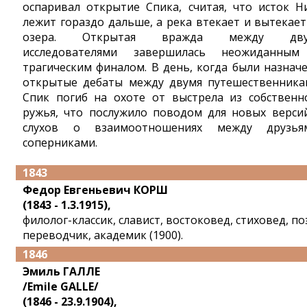
оспаривал открытие Спика, считая, что исток Н
лежит гораздо дальше, а река втекает и вытекает
озера. Открытая вражда между дву
исследователями завершилась неожиданны
трагическим финалом. В день, когда были назнач
открытые дебаты между двумя путешественника
Спик погиб на охоте от выстрела из собственн
ружья, что послужило поводом для новых верси
слухов о взаимоотношениях между друзья
соперниками.
1843
Федор Евгеньевич КОРШ
(1843 - 1.3.1915),
филолог-классик, славист, востоковед, стиховед, по
переводчик, академик (1900).
1846
Эмиль ГАЛЛЕ
/Emile GALLE/
(1846 - 23.9.1904),