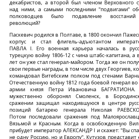
декабристов, а второй был членом Верховного с
над ними, а самыми последними "подвигами" об
полководцев было подавление восстани
революций?
Паскевич родился в Полтаве, в 1800 окончил Пажес
корпус и стал флигель-адъютантом императ
ПАВЛА I. Его военная карьера началась в русс
турецкую войну 1806-12 с чина штабс-капитана, а 
лет он уже стал генерал-майором. Тогда же он пол
свои первые награды, в том числе двух Георгиев, к
командовал Витебским полком под стенами Варны
Отечественную войну 1812 года боевой генерал во 
армии князя Петра Ивановича БАГРАТИОНА.
мужественно оборонял Смоленск, в Бородинс
сражении защищал находившуюся в центре русс
позиций батарею генерала Николая РАЕВСКО
Потом последовали сражения под Малоярославц
Вязьмой и Красным. Когда в освобожденную Вил
прибудет император АЛЕКСАНДР I и скажет: "Вы спа
не одну Россию, но и Европу", Кутузов представит