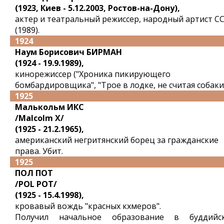
(1923, Киев - 5.12.2003, Ростов-на-Дону),
актер и театральный режиссер, народный артист С
(1989).
1924
Наум Борисович БИРМАН
(1924 - 19.9.1989),
кинорежиссер ("Хроника пикирующего
бомбардировщика", "Трое в лодке, не считая собаки"
1925
Малькольм ИКС
/Malcolm X/
(1925 - 21.2.1965),
американский негритянский борец за гражданские
права. Убит.
1925
ПОЛ ПОТ
/POL POT/
(1925 - 15.4.1998),
кровавый вождь "красных кхмеров".
Получил начальное образование в буддийс