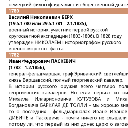
немецкий философ-идеалист и общественный деяте
1780
Василий Николаевич БЕРХ
(19.5.1780 или 29.5.1781 - 2.1.1835),
военный историк, участник первой русской
кругосветной экспедиции (1803-1806). В 1828 году
утвержден НИКОЛАЕМ I историографом русского
военно-морского флота.
1782
Иван Федорович ПАСКЕВИЧ
(1782 - 1.2.1856),
генерал-фельдмаршал, граф Эриванский, светлейш
князь Варшавский, полный георгиевский кавалер.
В истории русского оружия всего четверо пол
георгиевских кавалеров. Но если первых из ни
Михаила Илларионовича КУТУЗОВА и Миха
Богдановича БАРКЛАЯ ДЕ ТОЛЛИ - мы хорошо зна
то о последних - фельдмаршалах Иване Иванов
ДИБИЧЕ и Паскевиче - почти ничего не слышали.
потому ли, что первый из них донес царю о загов