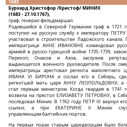
1683
Бурхард Христофор /Кристоф/ МИНИХ
(1683 - 27.10.1767),
граф, генерал-фельдмаршал.
Родившийся в Северной Германии граф в 1721 г
поступил на русскую службу к императору ПЕТРУ 
участвовал в строительстве Ладожского канала. 
императрице АННЕ ИВАНОВНЕ командовал русс
армией в русско-турецкой войне 1735-1739, завое
Перекоп, Очаков и Азов, заслужив репута
выдающегося военного руководителя. После сме
императрицы арестовал регента малолетнего ц
ИВАНА VI БИРОНА и сослал его в Сибирь, сде
регентшей мать царя АННУ ЛЕОПОЛЬДОВНУ, а 
стал первым министром. Когда гвардия в 1741 г
возвела на престол ЕЛИЗАВЕТУ ПЕТРОВНУ, в Сиб
последовал Миних. В 1762 году ПЕТР III вернул ег
ссылки, а при ЕКАТЕРИНЕ II Миних слу
управляющим балтийских портов.
На первых порах старым царедворцам было бол