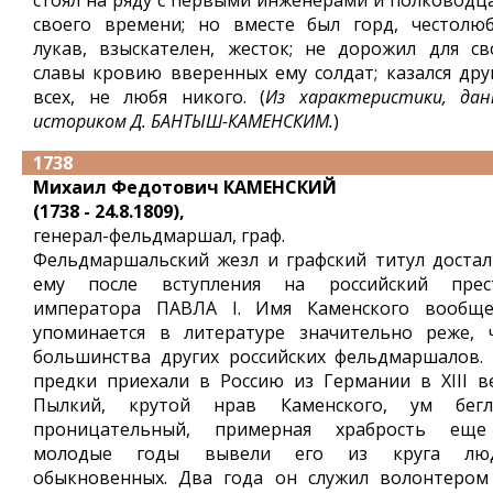
стоял на ряду с первыми инженерами и полководц
своего времени; но вместе был горд, честолюб
лукав, взыскателен, жесток; не дорожил для св
славы кровию вверенных ему солдат; казался дру
всех, не любя никого. (
Из характеристики, дан
историком Д. БАНТЫШ-КАМЕНСКИМ.
)
1738
Михаил Федотович КАМЕНСКИЙ
(1738 - 24.8.1809),
генерал-фельдмаршал, граф.
Фельдмаршальский жезл и графский титул достал
ему после вступления на российский прес
императора ПАВЛА I. Имя Каменского вообще
упоминается в литературе значительно реже, 
большинства других российских фельдмаршалов. 
предки приехали в Россию из Германии в XIII ве
Пылкий, крутой нрав Каменского, ум бегл
проницательный, примерная храбрость ещ
молодые годы вывели его из круга лю
обыкновенных. Два года он служил волонтером