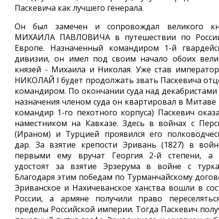
Паскевича как лучшего генерала.
Он был замечен и сопровождал великого кн
МИХАИЛА ПАВЛОВИЧА в путешествии по Росси
Европе. Назначенный командиром 1-й гвардейс
дивизии, он имел под своим начало обоих вели
князей - Михаила и Николая. Уже став император
НИКОЛАЙ I будет продолжать звать Паскевича отц
командиром. По окончании суда над декабристами 
назначения членом суда он квартировал в Митаве 
командир 1-го пехотного корпуса) Паскевич оказа
наместником на Кавказе. Здесь в войнах с Перс
(Ираном) и Турцией проявился его полководчес
дар. За взятие крепости Эривань (1827) в войн
первыми ему вручат Георгия 2-й степени, а 
удостоят за взятие Эрзерума в войне с турка
Благодаря этим победам по Турманчайскому догов
Эриванское и Нахичеванское ханства вошли в сос
России, а армяне получили право переселятьс
пределы Российской империи. Тогда Паскевич полу