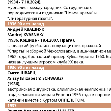
(1934 - 7.10.2024),
журналист-международник. Сотрудничал с
периодическими изданиями "Новое время" и
"Литературная газета".
1936 90 лет назад
Андрей КВАШНЯК
/Andrej KVASNAK/
(1936, Кошице - 18.4.2007, Прага),
словацкий футболист, полузащитник пражской
"Спарты" и сборной Чехословакии, вице-чемпион м
1962 года, бронзовый призер Кубка Европы-1960. Б
назван лучшим игроком клуба XX века.
1936 90 лет назад
Сисси ШВАРЦ
/Sissy (Elizabeth) SCHWARZ/
(1936),
австрийская фигуристка, олимпийская чемпионка 1
года, чемпионка мира и Европы 1956 года в парном
катании вместе с Куртом ОППЕЛЬТОМ.
1937