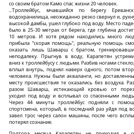
со своим братом Камо спас жизни 20 человек.
...Троллейбус, мчавшийся по берегу Ереванск
водохранилища, неожиданно резко свернул и, рухну
высокой дамбы, ушел глубоко под воду. Место паде
было в 25-30 метрах от берега, где глубина дости
10 метров. И хотя рядом находились много люд
прибыла "скорая помощь", реальную помощь смо
оказать лишь Шаварш с братом, тренировавши
неподалеку. Прыгнув в воду, Карапетян устреми
вниз к троллейбусу с людьми. Разбив ногами стекло
вплыл внутрь, поднял наверх одного, потом втор
человека. Нужны были акваланги, но доставленны
месту происшествия те оказались без воздуха. Раз
разом Шаварш, истекающий кровью от порез
уходил под воду и всплывал со спасенными людь
Через 44 минуты троллейбус подняли с помо
спортсмена, который, в последний раз уйдя под во
завел трос через салон машины, после чего всплы
потерял сознание.
Полтора месяца Карапетян не приходил в се