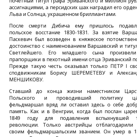
почетный титул графа Эриванского и миллион руб
ассигнациями, а персидских шах наградил его орде
Льва и Солнца, украшенном бриллиантами.
После смерти Дибича ему пришлось подавл
польское восстание 1830-1831. За взятие Варш
Паскевич был возведен в княжеское потомствен
достоинство с наименованием Варшавский и титу
Светлейшего. Его младшего сына произвел
прапорщики в пехотный имени отца Эриванский по
Прежде такую честь оказывал только ПЕТР I св
сподвижникам Борису ШЕРЕМЕТЕВУ и Алексан
МЕНШИКОВУ.
Ставший до конца жизни наместником Царс
Польского и проводивший политику ца
фельдмаршал вряд ли оставил здесь о себе доб
память. Как и в Венгрии, когда был послан царе
1849 году для подавления вспыхнувшей 
революции. Только австрийцы отблагодарили 
своим фельдмаршальским званием. Он умер в 1