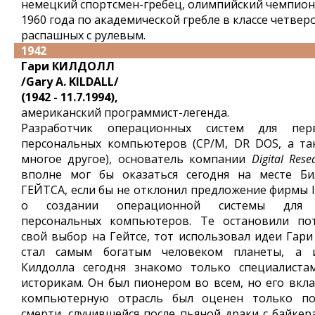
немецкий спортсмен-гребец, олимпийский чемпион
1960 года по академической гребле в классе четвер
распашных с рулевым.
1942
Гари КИЛДОЛЛ
/Gary A. KILDALL/
(1942 - 11.7.1994),
американский программист-легенда.
Разработчик операционных систем для пер
персональных компьютеров (CP/M, DR DOS, а та
многое другое), основатель компании
Digital Rese
вполне мог бы оказаться сегодня на месте Би
ГЕЙТСА, если бы не отклонил предложение фирмы 
о создании операционной системы для
персональных компьютеров. Те остановили по
свой выбор на Гейтсе, тот использовал идеи Гари 
стал самым богатым человеком планеты, а 
Килдолла сегодня знакомо только специалиста
историкам. Он был пионером во всем, но его вкла
компьютерную отрасль был оценен только по
смерти, случившейся после пьяной драки с байкер