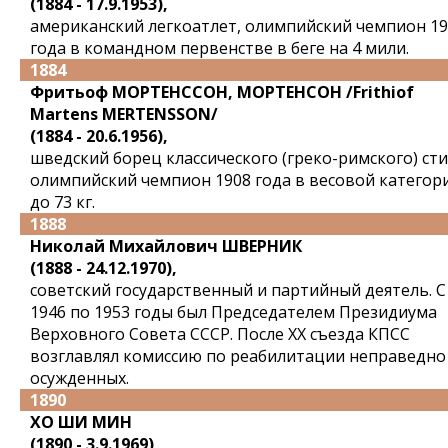
(1884 - 17.9.1953),
американский легкоатлет, олимпийский чемпион 1
года в командном первенстве в беге на 4 мили.
1884
Фритьоф МОРТЕНССОН, МОРТЕНСОН /Frithiof
Martens MЕRTENSSON/
(1884 - 20.6.1956),
шведский борец классического (греко-римского) сти
олимпийский чемпион 1908 года в весовой категор
до 73 кг.
1888
Николай Михайлович ШВЕРНИК
(1888 - 24.12.1970),
советский государственный и партийный деятель. С
1946 по 1953 годы был Председателем Президиума
Верховного Совета СССР. После XX съезда КПСС
возглавлял комиссию по реабилитации неправедно
осужденных.
1890
ХО ШИ МИН
(1890 - 3.9.1969),