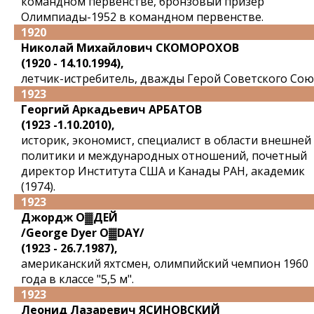
командном первенстве, бронзовый призер
Олимпиады-1952 в командном первенстве.
1920
Николай Михайлович СКОМОРОХОВ
(1920 - 14.10.1994),
летчик-истребитель, дважды Герой Советского Сою
1923
Георгий Аркадьевич АРБАТОВ
(1923 -1.10.2010),
историк, экономист, специалист в области внешней
политики и международных отношений, почетный
директор Института США и Канады РАН, академик
(1974).
1923
Джордж О▓ДЕЙ
/George Dyer O▓DAY/
(1923 - 26.7.1987),
американский яхтсмен, олимпийский чемпион 1960
года в классе "5,5 м".
1923
Леонид Лазаревич ЯСИНОВСКИЙ