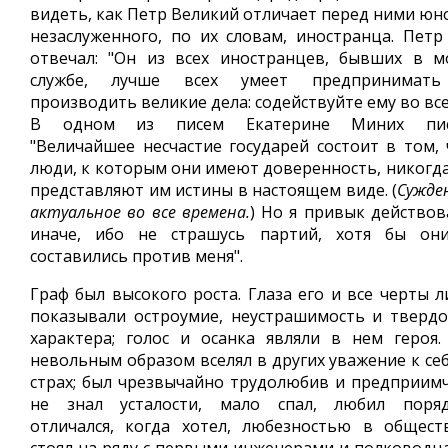
видеть, как Петр Великий отличает перед ними юно
незаслуженного, по их словам, иностранца. Петр
отвечал: "Он из всех иностранцев, бывших в м
службе, лучше всех умеет предпринимат
производить великие дела: содействуйте ему во все
В одном из писем Екатерине Миних пис
"Величайшее несчастие государей состоит в том, 
люди, к которым они имеют доверенность, никогда
представляют им истины в настоящем виде. (
Сужде
актуальное во все времена.
) Но я привык действов
иначе, ибо не страшусь партий, хотя бы он
составились против меня".
Граф был высокого роста. Глаза его и все черты л
показывали остроумие, неустрашимость и твердо
характера; голос и осанка являли в нем героя.
невольным образом вселял в других уважение к себ
страх; был чрезвычайно трудолюбив и предприимч
не знал усталости, мало спал, любил поряд
отличался, когда хотел, любезностью в обществ