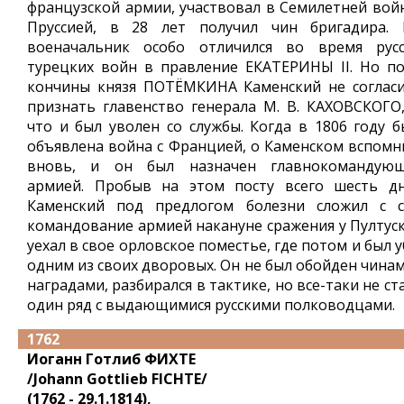
французской армии, участвовал в Семилетней войн
Пруссией, в 28 лет получил чин бригадира. 
военачальник особо отличился во время русс
турецких войн в правление ЕКАТЕРИНЫ II. Но по
кончины князя ПОТЁМКИНА Каменский не согласи
признать главенство генерала М. В. КАХОВСКОГО,
что и был уволен со службы. Когда в 1806 году б
объявлена война с Францией, о Каменском вспомн
вновь, и он был назначен главнокомандую
армией. Пробыв на этом посту всего шесть дн
Каменский под предлогом болезни сложил с с
командование армией накануне сражения у Пултуск
уехал в свое орловское поместье, где потом и был 
одним из своих дворовых. Он не был обойден чинам
наградами, разбирался в тактике, но все-таки не ст
один ряд с выдающимися русскими полководцами.
1762
Иоганн Готлиб ФИХТЕ
/Johann Gottlieb FICHTE/
(1762 - 29.1.1814),