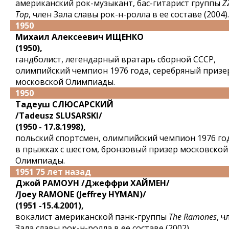
американский рок-музыкант, бас-гитарист группы
Z
Top
, член Зала славы рок-н-ролла в ее составе (2004).
1950
Михаил Алексеевич ИЩЕНКО
(1950),
гандболист, легендарный вратарь сборной СССР,
олимпийский чемпион 1976 года, серебряный призе
московской Олимпиады.
1950
Тадеуш СЛЮСАРСКИЙ
/Tadeusz SLUSARSKI/
(1950 - 17.8.1998),
польский спортсмен, олимпийский чемпион 1976 го
в прыжках с шестом, бронзовый призер московской
Олимпиады.
1951 75 лет назад
Джой РАМОУН /Джеффри ХАЙМЕН/
/Joey RAMONE (Jeffrey HYMAN)/
(1951 -15.4.2001),
вокалист американской панк-группы
The Ramones
, ч
Зала славы рок-н-ролла в ее составе (2002).