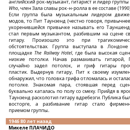
английский рок-музыкант, гитарист и лидер группы
Who
, член Зала славы рок-н-ролла в ее составе (1990)
Если группа была музыкальным лидером движе
модов, то Пит Таунзенд (честно говоря, привычнее
укоренившейся привычке называть его Тауншенд
стал первым музыкантом, разбившим на сцене с
гитару. Произошло это при трагикомичес
обстоятельствах. Группа выступала в Лондоне
площадке
The Railway Hotel
, где была высокая сцен
низкие потолки. Начав размахивать гитарой, 
случайно задел потолок, и гриф гитары про
пластик. Выдернув гитару, Пит к своему изумле
обнаружил, что головка грифа отломалась и остала
потолке. Знакомая пара, стоявшая перед сцен
буквально каталась по полу со смеху. Прийдя в яро
Таунзенд расколотил гитару вдребезги. Публика бы
восторге, а разбивание гитар стало фирмен
приемом группы..
1946 80 лет назад
Микеле ПЛАЧИДО