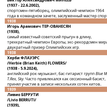
Виктор Александрович МИНЕЕВ
(1937 - 22.6.2002),
спортсмен-пятиборец, олимпийский чемпион 1964
года в командном зачете, заслуженный мастер спор
1938
Игорь Арамович ТЕР-ОВАНЕСЯН
(1938),
самый известный советский прыгун в длину,
трехкратный чемпион Европы, экс-рекордсмен мир
двукратный призер Олимпийских игр.
1938
Херби ФЛАУЭРС
/Herbie (Brian Keith) FLOWERS/
(1938 - 5.9.2024),
английский рок-музыкант, бас-гитарист групп
Blue M
T.Rex, Sky
. Часто привлекался как сессионный басист,
принял участие в записи нескольких сотен хитов..
1939
Ливио БЕРРУТИ
/Livio BERRUTI/
(1939),