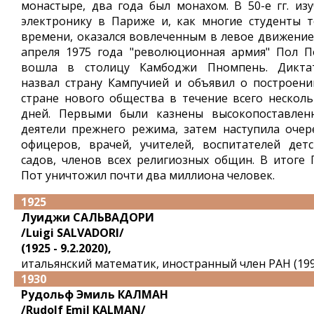
монастыре, два года был монахом. В 50-е гг. изу
электронику в Париже и, как многие студенты т
времени, оказался вовлеченным в левое движение.
апреля 1975 года "революционная армия" Пол П
вошла в столицу Камбоджи Пномпень. Дикта
назвал страну Кампучией и объявил о построени
стране нового общества в течение всего несколь
дней. Первыми были казнены высокопоставлен
деятели прежнего режима, затем наступила очер
офицеров, врачей, учителей, воспитателей детс
садов, членов всех религиозных общин. В итоге 
Пот уничтожил почти два миллиона человек.
1925
Луиджи САЛЬВАДОРИ
/Luigi SALVADORI/
(1925 - 9.2.2020),
итальянский математик, иностранный член РАН (199
1930
Рудольф Эмиль КАЛМАН
/Rudolf Emil KALMAN/