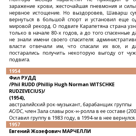
заражение крови, жесточайшая пневмония и силь
нервное истощение. Но выздоровев, Шаварш су
вернуться в большой спорт и установил еще о
мировой рекорд. О подвиге Карапетяна страна узн
только в начале 80-х годов, а до того спасенные 
не знали имени своего спасителя: административ
власти отвечали им, что спасали их все, и д
постарались получить некоторую выгоду от чуж
подвига.
1954
Фил РУДД
/Phil RUDD (Phillip Hugh Norman WITSCHKE
RUDZEVECIUS)/
(1954),
австралийский рок-музыкант, барабанщик группы
AC/DC
, член Зала славы рок-н-ролла в ее составе (200
Оставил группу в 1983 году, в 1994-м в нее вернулся.
1957
Евгений Жозефович МАРЧЕЛЛИ