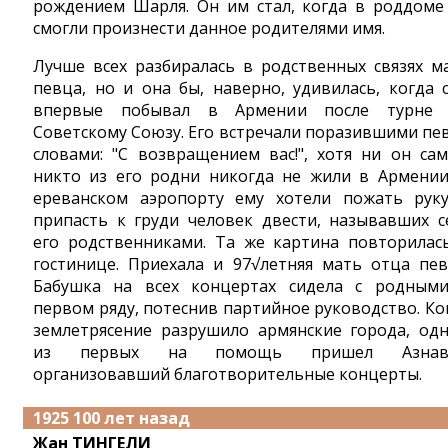
рождением Шарля. Он им стал, когда в роддоме
смогли произнести данное родителями имя.
Лучше всех разбиралась в родственных связях м
певца, но и она бы, наверно, удивилась, когда 
впервые побывал в Армении после турне
Советскому Союзу. Его встречали поразившими пе
словами: "С возвращением вас!", хотя ни он сам
никто из его родни никогда не жили в Армении
ереванском аэропорту ему хотели пожать рук
припасть к груди человек двести, называвших с
его родственниками. Та же картина повторилас
гостинице. Приехала и 97√летняя мать отца пев
Бабушка на всех концертах сидела с родным
первом ряду, потеснив партийное руководство. Ко
землетрясение разрушило армянские города, од
из первых на помощь пришел Азнаву
организовавший благотворительные концерты.
1925 100 лет назад
Жан ТИНГЕЛИ