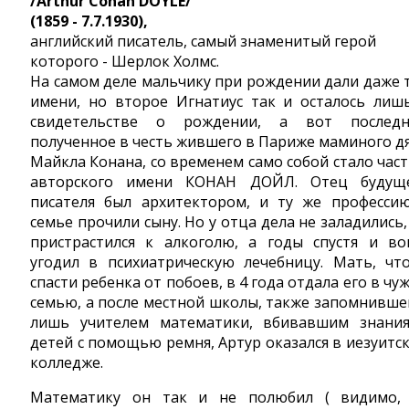
/Arthur Conan DOYLE/
(1859 - 7.7.1930),
английский писатель, самый знаменитый герой
которого - Шерлок Холмс.
На самом деле мальчику при рождении дали даже 
имени, но второе Игнатиус так и осталось лиш
свидетельстве о рождении, а вот последн
полученное в честь жившего в Париже маминого д
Майкла Конана, со временем само собой стало час
авторского имени КОНАН ДОЙЛ. Отец будущ
писателя был архитектором, и ту же професси
семье прочили сыну. Но у отца дела не заладились,
пристрастился к алкоголю, а годы спустя и во
угодил в психиатрическую лечебницу. Мать, чт
спасти ребенка от побоев, в 4 года отдала его в чу
семью, а после местной школы, также запомнивше
лишь учителем математики, вбивавшим знани
детей с помощью ремня, Артур оказался в иезуитс
колледже.
Математику он так и не полюбил ( видимо,