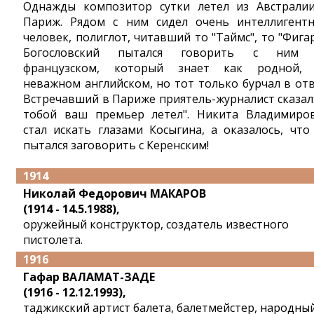
Однажды композитор сутки летел из Австрали
Париж. Рядом с ним сидел очень интеллигент
человек, полиглот, читавший то "Таймс", то "Фигар
Богословский пытался говорить с ним 
французском, который знает как родной,
неважном английском, но тот только бурчал в отв
Встречавший в Париже приятель-журналист сказал:
тобой ваш премьер летел". Никита Владимиро
стал искать глазами Косыгина, а оказалось, что
пытался заговорить с Керенским!
1914
Николай Федорович МАКАРОВ
(1914 - 14.5.1988),
оружейный конструктор, создатель известного
пистолета.
1916
Гафар ВАЛАМАТ-ЗАДЕ
(1916 - 12.12.1993),
таджикский артист балета, балетмейстер, народны