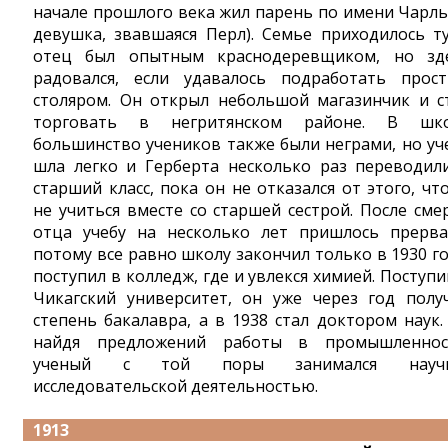
начале прошлого века жил парень по имени Чарль
девушка, звавшаяся Перл). Семье приходилось ту
отец был опытным краснодеревщиком, но зд
радовался, если удавалось подработать прос
столяром. Он открыл небольшой магазинчик и с
торговать в негритянском районе. В шк
большинство учеников также были неграми, но уч
шла легко и Герберта несколько раз переводил
старший класс, пока он не отказался от этого, чт
не учиться вместе со старшей сестрой. После сме
отца учебу на несколько лет пришлось прерва
потому все равно школу закончил только в 1930 го
поступил в колледж, где и увлекся химией. Поступи
Чикагский университет, он уже через год полу
степень бакалавра, а в 1938 стал доктором наук.
найдя предложений работы в промышленнос
ученый с той поры занимался научн
исследовательской деятельностью.
1913