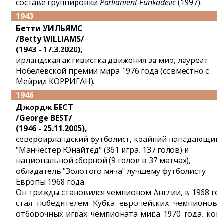
составе группировки
Parliament-Funkadelic
(1997).
1943
Бетти УИЛЬЯМС
/Betty WILLIAMS/
(1943 - 17.3.2020),
ирландская активистка движения за мир, лауреат
Нобелевской премии мира 1976 года (совместно с
Мейрид КОРРИГАН).
1946
Джордж БЕСТ
/George BEST/
(1946 - 25.11.2005),
североирландский футболист, крайний нападающи
"Манчестер Юнайтед" (361 игра, 137 голов) и
национальной сборной (9 голов в 37 матчах),
обладатель "Золотого мяча" лучшему футболисту
Европы 1968 года.
Он трижды становился чемпионом Англии, в 1968 г
стал победителем Кубка европейских чемпионов
отборочных играх чемпионата мира 1970 года, ко