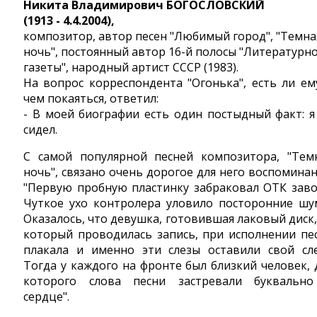
Никита Владимирович БОГОСЛОВСКИЙ
(1913 - 4.4.2004),
композитор, автор песен "Любимый город", "Темна
ночь", постоянный автор 16-й полосы "Литературн
газеты", народный артист СССР (1983).
На вопрос корреспондента "Огонька", есть ли ем
чем покаяться, ответил:
- В моей биографии есть один постыдный факт: я
сидел.
С самой популярной песней композитора, "Тем
ночь", связано очень дорогое для него воспоминан
"Первую пробную пластинку забраковал ОТК заво
Чуткое ухо контролера уловило посторонние шу
Оказалось, что девушка, готовившая лаковый диск,
который проводилась запись, при исполнении пе
плакала и именно эти слезы оставили свой след
Тогда у каждого на фронте был близкий человек, 
которого слова песни застревали буквальн
сердце".