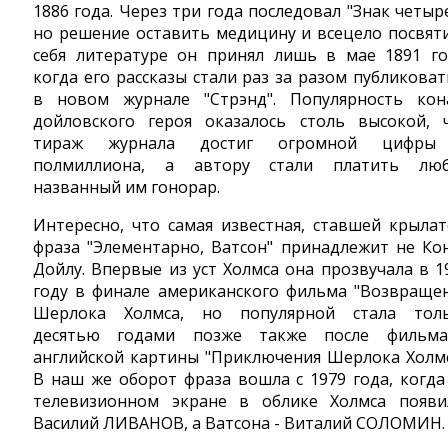
1886 года. Через три года последовал "Знак четыре
но решение оставить медицину и всецело посвят
себя литературе он принял лишь в мае 1891 го
когда его рассказы стали раз за разом публиковат
в новом журнале "Стрэнд". Популярность кон
дойловского героя оказалось столь высокой, 
тираж журнала достиг огромной цифры
полмиллиона, а автору стали платить лю
названный им гонорар.
Интересно, что самая известная, ставшей крылат
фраза "Элементарно, Ватсон" принадлежит не Ко
Дойлу. Впервые из уст Холмса она прозвучала в 1
году в финале американского фильма "Возвраще
Шерлока Холмса, но популярной стала тол
десятью годами позже также после фильм
английской картины "Приключения Шерлока Холмс
В наш же оборот фраза вошла с 1979 года, когда
телевизионном экране в облике Холмса появи
Василий ЛИВАНОВ, а Ватсона - Виталий СОЛОМИН.