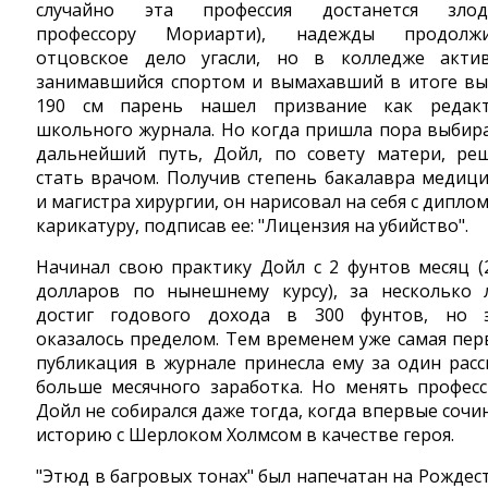
случайно эта профессия достанется зло
профессору Мориарти), надежды продолж
отцовское дело угасли, но в колледже акти
занимавшийся спортом и вымахавший в итоге в
190 см парень нашел призвание как редак
школьного журнала. Но когда пришла пора выбир
дальнейший путь, Дойл, по совету матери, ре
стать врачом. Получив степень бакалавра медиц
и магистра хирургии, он нарисовал на себя с дипло
карикатуру, подписав ее: "Лицензия на убийство".
Начинал свою практику Дойл с 2 фунтов месяц (
долларов по нынешнему курсу), за несколько 
достиг годового дохода в 300 фунтов, но 
оказалось пределом. Тем временем уже самая пер
публикация в журнале принесла ему за один расс
больше месячного заработка. Но менять профес
Дойл не собирался даже тогда, когда впервые сочи
историю с Шерлоком Холмсом в качестве героя.
"Этюд в багровых тонах" был напечатан на Рождес