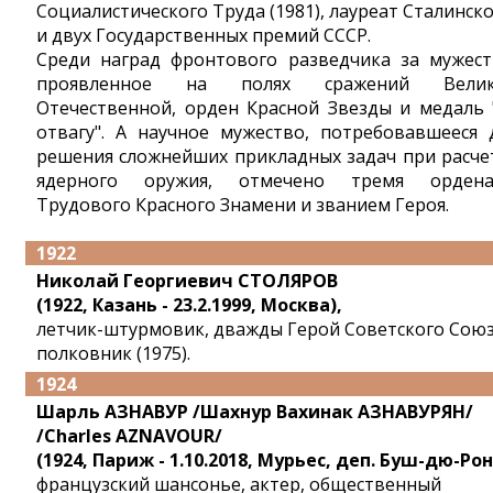
Социалистического Труда (1981), лауреат Сталинск
и двух Государственных премий СССР.
Среди наград фронтового разведчика за мужест
проявленное на полях сражений Велик
Отечественной, орден Красной Звезды и медаль 
отвагу". А научное мужество, потребовавшееся 
решения сложнейших прикладных задач при расче
ядерного оружия, отмечено тремя орден
Трудового Красного Знамени и званием Героя.
1922
Николай Георгиевич СТОЛЯРОВ
(1922, Казань - 23.2.1999, Москва),
летчик-штурмовик, дважды Герой Советского Союз
полковник (1975).
1924
Шарль АЗНАВУР /Шахнур Вахинак АЗНАВУРЯН/
/Charles AZNAVOUR/
(1924, Париж - 1.10.2018, Мурьес, деп. Буш-дю-Рон
французский шансонье, актер, общественный