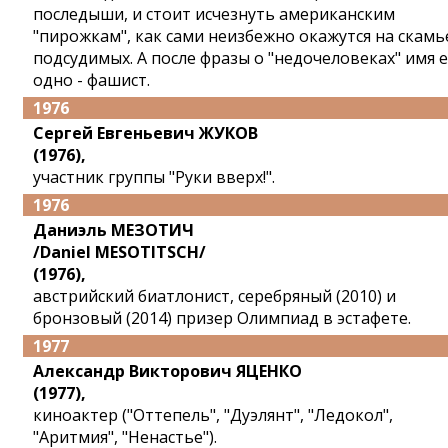
последыши, и стоит исчезнуть американским
"пирожкам", как сами неизбежно окажутся на скамь
подсудимых. А после фразы о "недочеловеках" имя 
одно - фашист.
1976
Сергей Евгеньевич ЖУКОВ
(1976),
участник группы "Руки вверх!".
1976
Даниэль МЕЗОТИЧ
/Daniel MESOTITSCH/
(1976),
австрийский биатлонист, серебряный (2010) и
бронзовый (2014) призер Олимпиад в эстафете.
1977
Александр Викторович ЯЦЕНКО
(1977),
киноактер ("Оттепель", "Дуэлянт", "Ледокол",
"Аритмия", "Ненастье").