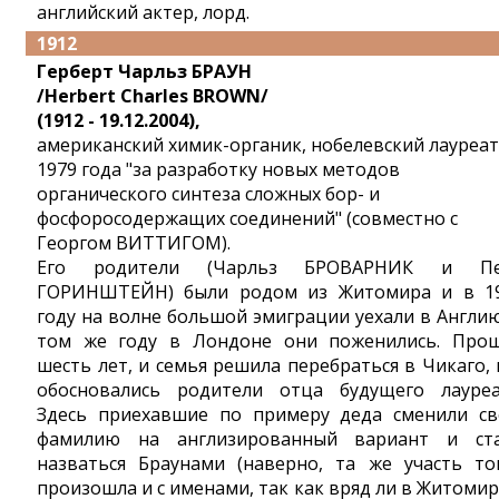
английский актер, лорд.
1912
Герберт Чарльз БРАУН
/Herbert Charles BROWN/
(1912 - 19.12.2004),
американский химик-органик, нобелевский лауреат
1979 года "за разработку новых методов
органического синтеза сложных бор- и
фосфоросодержащих соединений" (совместно с
Георгом ВИТТИГОМ).
Его родители (Чарльз БРОВАРНИК и Пе
ГОРИНШТЕЙН) были родом из Житомира и в 1
году на волне большой эмиграции уехали в Англию
том же году в Лондоне они поженились. Про
шесть лет, и семья решила перебраться в Чикаго, 
обосновались родители отца будущего лауреа
Здесь приехавшие по примеру деда сменили с
фамилию на англизированный вариант и ст
назваться Браунами (наверно, та же участь то
произошла и с именами, так как вряд ли в Житомир