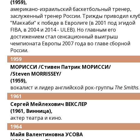
(1959),
американо-израильский баскетбольный тренер,
заслуженный тренер России. Трижды приводил клу
"Маккаби" к победе в Евролиге (в 2001 под эгидой
FIBA, в 2004 и 2014 - ULEB). Но главным его
достижением стал сенсационный выигрыш
чемпионата Европы 2007 года во главе сборной
России.
1959
МОРИССИ /Стивен Патрик МОРИССИ/
/Steven MORRISSEY/
(1959),
вокалист и лидер английской рок-группы
The Smiths
.
1961
Сергей Мейлехович ВЕКСЛЕР
(1961, Винница),
актер театра и кино.
1964
Майя Валентиновна УСОВА