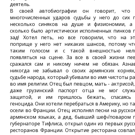
деятель.
В своей автобиографии он говорит, что
многочисленных ударов судьбы у него до сих 
несколько синяков на душе и физиономии, а
сколько было артистически исполненных пинков 
зад! Хотел петь, но все говорили, что на э
поприще у него нет никаких шансов, потому чт
таким голосом и с такой внешностью нел
появляться на сцене. За все в своей жизни пе
сражался сам и никому ничем не обязан. Азна
никогда не забывал о своих армянских корнях
судьбе народа, который убивали во имя чистоты ра
во имя религии. Отец был певцом, мать - актрисой,
даже грузинский паспорт отца не мог служ
защитой, и им пришлось бежать, спасаясь
геноцида. Они хотели перебраться в Америку, но та
осели во Франции. Отец исполнял песни на русско
армянском языках, а дед, бывший шеф√поваром 
губернаторе Тифлиса, открыл один из первых русс
ресторанов Франции. Открытие ресторана совпал