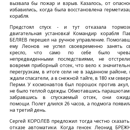
вызвала бы пожар и взрыв. Казалось, от опасно
избавились, когда была восстановлена герметиза
корабля.
Предстоял спуск - и тут отказала тормоз
двигательная установка! Командир корабля Па
БЕЛЯЕВ перешел на ручное управление. Помогав
ему Леонов не успел своевременно занять с
кресло, что само по себе было чрева
непредвиденными последствиями, не отстрели
вовремя приборный отсек, что вело к значитель
перегрузкам, в итоге сели не в заданном районе, 
ждали спасатели, а в снежной тайге, в 180 км север
Перми. У космонавтов был порошок против акул,
не было теплой одежды. Обмотавшись парашютам
забравшись в спускаемый отсек, они ожид
помощи. Полет длился 26 часов, а подмога появил
на третий день.
Сергей КОРОЛЕВ предложил тогда честно сказать
отказе автоматики. Когда генсек Леонид БРЕЖ