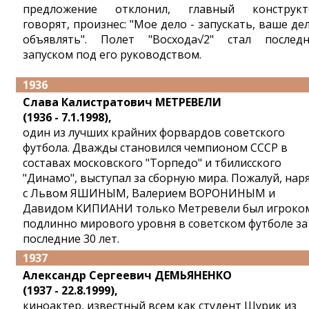
предложение отклонил, главный конструкт
говорят, произнес: "Мое дело - запускать, ваше дел
объявлять". Полет "Восхода√2" стал послед
запуском под его руководством.
1936
Слава Калистратович МЕТРЕВЕЛИ
(1936 - 7.1.1998),
один из лучших крайних форвардов советского
футбола. Дважды становился чемпионом СССР в
составах московского "Торпедо" и тбилисского
"Динамо", выступал за сборную мира. Пожалуй, нар
с Львом ЯШИНЫМ, Валерием ВОРОНИНЫМ и
Давидом КИПИАНИ только Метревели был игроко
подлинно мирового уровня в советском футболе за
последние 30 лет.
1937
Александр Сергеевич ДЕМЬЯНЕНКО
(1937 - 22.8.1999),
киноактер, известный всем как студент Шурик из