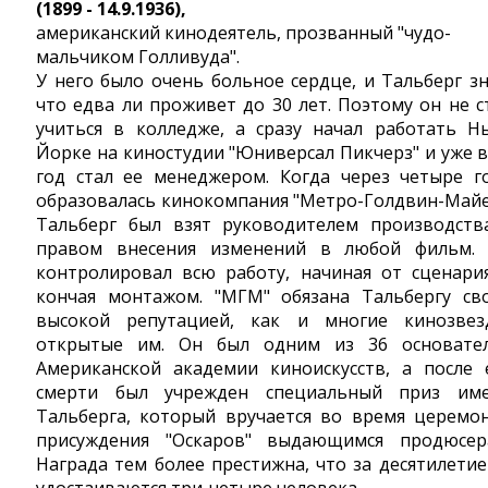
(1899 - 14.9.1936),
американский кинодеятель, прозванный "чудо-
мальчиком Голливуда".
У него было очень больное сердце, и Тальберг зн
что едва ли проживет до 30 лет. Поэтому он не с
учиться в колледже, а сразу начал работать Н
Йорке на киностудии "Юниверсал Пикчерз" и уже в
год стал ее менеджером. Когда через четыре г
образовалась кинокомпания "Метро-Голдвин-Майе
Тальберг был взят руководителем производств
правом внесения изменений в любой фильм.
контролировал всю работу, начиная от сценари
кончая монтажом. "МГМ" обязана Тальбергу св
высокой репутацией, как и многие кинозвез
открытые им. Он был одним из 36 основате
Американской академии киноискусств, а после 
смерти был учрежден специальный приз им
Тальберга, который вручается во время церемо
присуждения "Оскаров" выдающимся продюсер
Награда тем более престижна, что за десятилетие