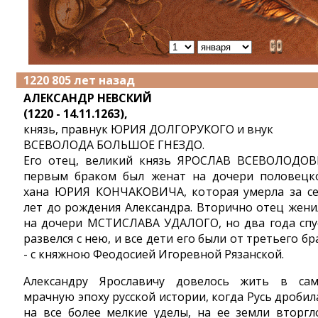
1220 805 лет назад
АЛЕКСАНДР НЕВСКИЙ
(1220 - 14.11.1263),
князь, правнук ЮРИЯ ДОЛГОРУКОГО и внук
ВСЕВОЛОДА БОЛЬШОЕ ГНЕЗДО.
Его отец, великий князь ЯРОСЛАВ ВСЕВОЛОДО
первым браком был женат на дочери половецк
хана ЮРИЯ КОНЧАКОВИЧА, которая умерла за с
лет до рождения Александра. Вторично отец жени
на дочери МСТИСЛАВА УДАЛОГО, но два года спу
развелся с нею, и все дети его были от третьего бр
- с княжною Феодосией Игоревной Рязанской.
Александру Ярославичу довелось жить в са
мрачную эпоху русской истории, когда Русь дробил
на все более мелкие уделы, на ее земли вторгл