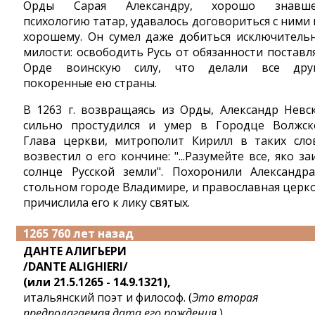
Орды Сарая Александру, хорошо знавше
психологию татар, удавалось договориться с ними 
хорошему. Он сумел даже добиться исключитель
милости: освободить Русь от обязанности поставл
Орде воинскую силу, что делали все дру
покоренные ею страны.
В 1263 г. возвращаясь из Орды, Александр Невс
сильно простудился и умер в Городце Волжск
Глава церкви, митрополит Кирилл в таких сло
возвестил о его кончине: "...Разумейте все, яко за
солнце Русской земли". Похоронили Александр
стольном городе Владимире, и православная церк
причислила его к лику святых.
1265 760 лет назад
ДАНТЕ АЛИГЬЕРИ
/DANTE ALIGHIERI/
(или 21.5.1265 - 14.9.1321),
итальянский поэт и философ. (
Это вторая
предполагаемая дата его рождения.
)