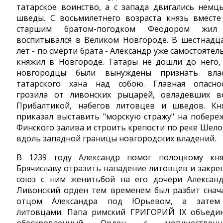
татарское воинство, а с запада двигались немц
шведы. С восьмилетнего возраста князь вместе
старшим братом-погодком Феодором жил
воспитывался в Великом Новгороде. В шестнадц
лет - по смерти брата - Александр уже самостоятел
княжил в Новгороде. Татары не дошли до него,
новгородцы были вынуждены признать вла
татарского хана над собою. Главная опасно
грозила от ливонских рыцарей, овладевших в
Прибалтикой, набегов литовцев и шведов. Кн
приказал выставить "морскую стражу" на побере
Финского залива и строить крепости по реке Шело
вдоль западной границы новгородских владений.
В 1239 году Александр помог полоцкому кн
Брячиславу отразить нападение литовцев и закре
союз с ним женитьбой на его дочери Александ
Ливонский орден тем временем был разбит снач
отцом Александра под Юрьевом, а зате
литовцами. Папа римский ГРИГОРИЙ IX объеди