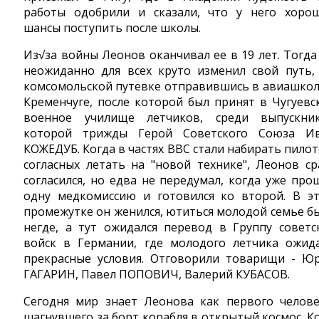
работы одобрили и сказали, что у него хоро
шансы поступить после школы.
Из√за войны Леонов оканчивал ее в 19 лет. Тогда
неожиданно для всех круто изменил свой путь,
комсомольской путевке отправившись в авиашкол
Кременчуге, после которой был принят в Чугуевс
военное училище летчиков, среди выпускни
которой трижды Герой Советского Союза И
КОЖЕДУБ. Когда в частях ВВС стали набирать пилот
согласных летать на "новой технике", Леонов ср
согласился, но едва не передумал, когда уже про
одну медкомиссию и готовился ко второй. В э
промежутке он женился, ютиться молодой семье б
негде, а тут ожидался перевод в Группу советс
войск в Германии, где молодого летчика ожид
прекрасные условия. Отговорили товарищи - Ю
ГАГАРИН, Павел ПОПОВИЧ, Валерий КУБАСОВ.
Сегодня мир знает Леонова как первого челове
шагнувшего за борт корабля в открытый космос. К