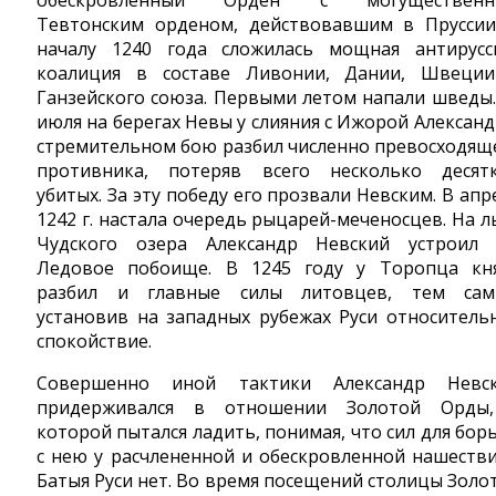
обескровленный Орден с могущественн
Тевтонским орденом, действовавшим в Пруссии
началу 1240 года сложилась мощная антирусс
коалиция в составе Ливонии, Дании, Швеци
Ганзейского союза. Первыми летом напали шведы.
июля на берегах Невы у слияния с Ижорой Александ
стремительном бою разбил численно превосходящ
противника, потеряв всего несколько десят
убитых. За эту победу его прозвали Невским. В апр
1242 г. настала очередь рыцарей-меченосцев. На л
Чудского озера Александр Невский устроил
Ледовое побоище. В 1245 году у Торопца кн
разбил и главные силы литовцев, тем са
установив на западных рубежах Руси относитель
спокойствие.
Совершенно иной тактики Александр Невс
придерживался в отношении Золотой Орды
которой пытался ладить, понимая, что сил для бор
с нею у расчлененной и обескровленной нашеств
Батыя Руси нет. Во время посещений столицы Золо