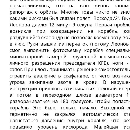
посчастливилось, тот на всю жизнь запом
репортаж с орбиты. Многие годы никто не знал
какими рисками был связан полет "Восхода√2". Вы
Леонова длился 12 минут 9 секунд. Первая пробл
возникла при возвращении на корабль, ко
раздувшийся скафандр не позволял космонавту во
в люк. Руки вышли из перчаток (потому Леонов
смог выполнить фотосъемку корабля специаль
миниатюрной камерой, врученной космонавта
личного разрешения председателя КГБ), ноги -
сапог. Пришлось принимать решение самостоятель
стравить давление в скафандре, от чего возник
угроза закипания азота в крови. В наруше
инструкции пришлось втискиваться головой впер
а потом в переходном шлюзе диаметром 
разворачиваться на 180 градусов, чтобы попаст
корабль. Это было только начало. Выходной 
герметично не закрылся, автоматически ст
нагнетаться давление внутри корабля, что ре
повысило уровень кислорода. Малейшая ис