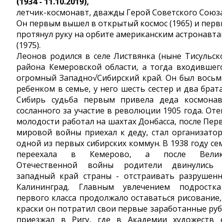
(1934 - 11.10.2019),
летчик-космонавт, дважды Герой Советского Союза
Он первым вышел в открытый космос (1965) и пер
протянул руку на орбите американским астронавт
(1975).
Леонов родился в селе Листвянка (ныне Тисульск
района Кемеровской области, а тогда входившег
огромный Западно√Сибирский край. Он был вось
ребенком в семье, у него шесть сестер и два брата
Сибирь судьба первым привела деда космонав
сосланного за участие в революции 1905 года. Оте
молодости работал на шахтах Донбасса, после Пер
мировой войны приехал к деду, стал организато
одной из первых сибирских коммун. В 1938 году се
переехала в Кемерово, а после Велик
Отечественной войны родители двинулись
западный край страны - отстраивать разрушен
Калининград. Главным увлечением подростк
первого класса продолжало оставаться рисование,
краски он потратил свои первые заработанные руб
приезжал в Ригу, где в Академии художеств 