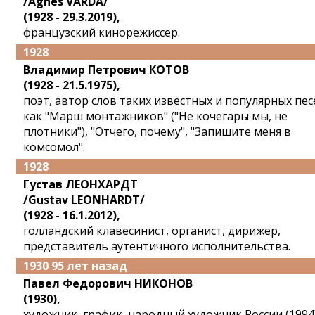
/Agnes VARDA/
(1928 - 29.3.2019),
французский кинорежиссер.
1928
Владимир Петрович КОТОВ
(1928 - 21.5.1975),
поэт, автор слов таких известных и популярных пес
как "Марш монтажников" ("Не кочегары мы, не
плотники"), "Отчего, почему", "Запишите меня в
комсомол".
1928
Густав ЛЕОНХАРДТ
/Gustav LEONHARDT/
(1928 - 16.1.2012),
голландский клавесинист, органист, дирижер,
представитель аутентичного исполнительства.
1930 95 лет назад
Павел Федорович НИКОНОВ
(1930),
художник, график, народный художник России (1994)