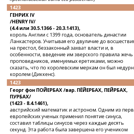
1423
ГЕНРИХ IV
/HENRY IV/
(4.4 или 30.5.1366 - 20.3.1413),
король Англии с 1399 года, основатель династии
Ланкастеров. Учитывая его двуличие до восшестви
на престол, беззаконный захват власти и, в
особенности, введение им зверского правила жечь
проповедников, именуемых еретиками, можно
сказать, что по королевским меркам он был недур
королем (Диккенс).
1423
Георг фон ПОЙЕРБАХ /вар. ПЁЙЕРБАХ, ПЕЙРБАХ,
ПУРБАХ/
(1423 - 8.4.1461),
австрийский математик и астроном. Одним из пер
европейских ученых применил понятие синуса,
составил таблицы синусов через каждые десять
секунд. Эта работа была завершена его учеником