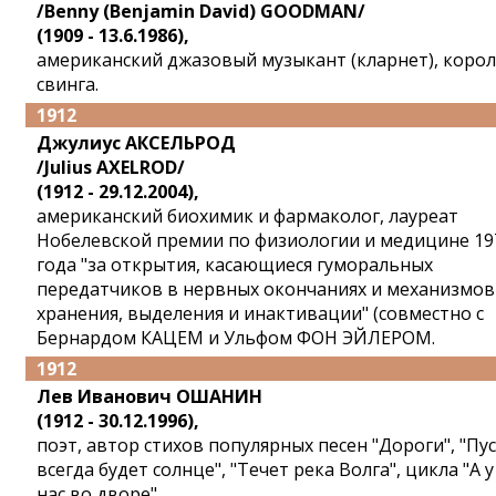
/Benny (Benjamin David) GOODMAN/
(1909 - 13.6.1986),
американский джазовый музыкант (кларнет), коро
свинга.
1912
Джулиус АКСЕЛЬРОД
/Julius AXELROD/
(1912 - 29.12.2004),
американский биохимик и фармаколог, лауреат
Нобелевской премии по физиологии и медицине 19
года "за открытия, касающиеся гуморальных
передатчиков в нервных окончаниях и механизмов
хранения, выделения и инактивации" (совместно с
Бернардом КАЦЕМ и Ульфом ФОН ЭЙЛЕРОМ.
1912
Лев Иванович ОШАНИН
(1912 - 30.12.1996),
поэт, автор стихов популярных песен "Дороги", "Пу
всегда будет солнце", "Течет река Волга", цикла "А у
нас во дворе".