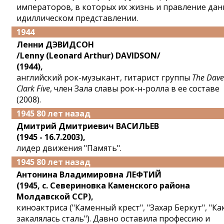
императоров, в которых их жизнь и правление дан
идиллическом представлении.
1944
Ленни ДЭВИДСОН
/Lenny (Leonard Arthur) DAVIDSON/
(1944),
английский рок-музыкант, гитарист группы
The Dave
Clark Five
, член Зала славы рок-н-ролла в ее составе
(2008).
1945 80 лет назад
Дмитрий Дмитриевич ВАСИЛЬЕВ
(1945 - 16.7.2003),
лидер движения "Память".
1945 80 лет назад
Антонина Владимировна ЛЕФТИЙ
(1945, с. Севериновка Каменского района
Молдавской ССР),
киноактриса ("Каменный крест", "Захар Беркут", "Ка
закалялась сталь"). Давно оставила профессию и