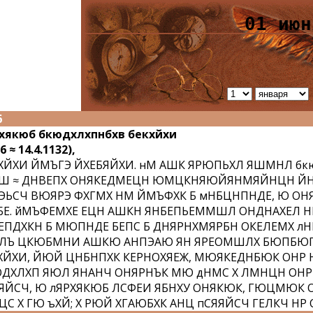
01 июн
6
хякюб бкюдхлхпнбхв бекхйхи
6 ≈ 14.4.1132),
ХЙХИ ЙМЪГЭ ЙХЕБЯЙХИ. нМ АШК ЯРЮПЬХЛ ЯШМНЛ бкю
Ш ≈ ДНВЕПХ ОНЯКЕДМЕЦН ЮМЦКНЯЮЙЯНМЯЙНЦН ЙНПН
ЭЬСЧ ВЮЯРЭ ФХГМХ НМ ЙМЪФХК Б мНБЦНПНДЕ, Ю ОНЯ
БЕ. йМЪФЕМХЕ ЕЦН АШКН ЯНБЕПЬЕММШЛ ОНДНАХЕЛ 
ЕПДХКН Б МЮПНДЕ БЕПС Б ДНЯРНХМЯРБН ОКЕЛЕМХ л
ЛЪ ЦКЮБМНИ АШКЮ АНПЭАЮ ЯН ЯРЕОМШЛХ БЮПБЮП
ХЙХИ, ЙЮЙ ЦНБНПХК КЕРНОХЯЕЖ, МЮЯКЕДНБЮК ОНР 
ДХЛХП ЯЮЛ ЯНАНЧ ОНЯРНЪК МЮ дНМС Х ЛМНЦН ОНР
ЯЙСЧ, Ю лЯРХЯКЮБ ЛСФЕИ ЯБНХУ ОНЯКЮК, ГЮЦМЮК 
ЦС Х ГЮ ъХЙ; Х РЮЙ ХГАЮБХК АНЦ пСЯЯЙСЧ ГЕЛКЧ Н