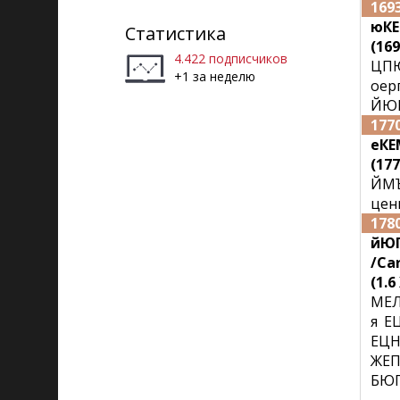
169
Рига)
юКЕ
Статистика
(169
4.422 подписчиков
ЦПЮ
+1 за неделю
оер
ЙЮ
177
еКЕ
(177
ЙМ
цен
178
йЮП
/Car
(1.6
МЕЛ
я 
ЕЦН
ЖЕП
БЮП