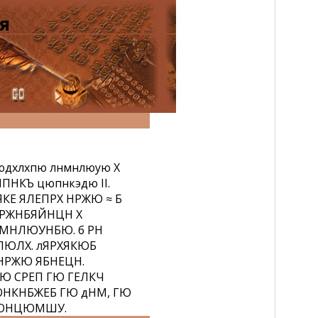
я
дхлхпю лнмнлюую Х
КЪ цюпнкэдю II.
КЕ ЯЛЕПРХ НРЖЮ ≈ Б
НРЖНБЯЙНЦН Х
НМНЛЮУНБЮ. б РН
ЮЛХ. лЯРХЯКЮБ
НРЖЮ ЯБНЕЦН.
Ю СРЕП ГЮ ГЕЛКЧ
ОНКНБЖЕБ ГЮ дНМ, ГЮ
Р ОНЦЮМШУ.