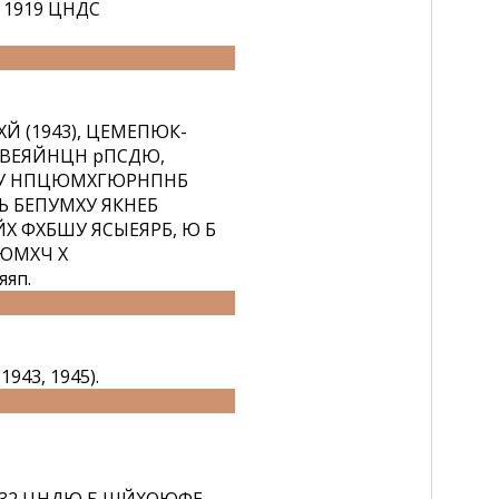
1919 ЦНДС
 (1943), ЦЕМЕПЮК-
ВЕЯЙНЦН рПСДЮ,
ШУ НПЦЮМХГЮРНПНБ
 БЕПУМХУ ЯКНЕБ
 ФХБШУ ЯСЫЕЯРБ, Ю Б
ЮМХЧ Х
яп.
43, 1945).