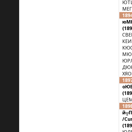
ЮТЦ
МЕГ
189
юМ
(189
СВЕ
КЕИ
КЮС
МЮВ
ЮРЛ
ДЮК
ХЯО
189
оЮБ
(189
ЦЕМ
189
й╦П
/Cu
(189