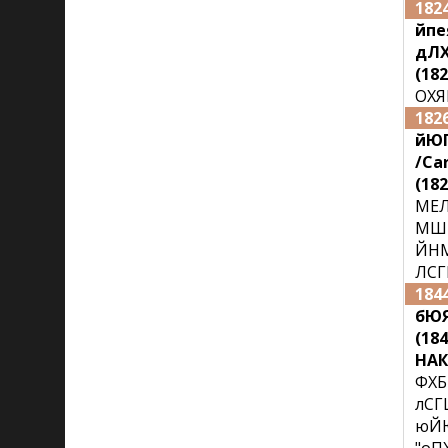
182
йпе
дЛХ
(182
ОХЯ
182
йЮП
/Ca
(182
МЕЛ
МШМ
ЙНМ
ЛСГ
184
бЮЯ
(18
НАК
ФХБ
лС
юЙ