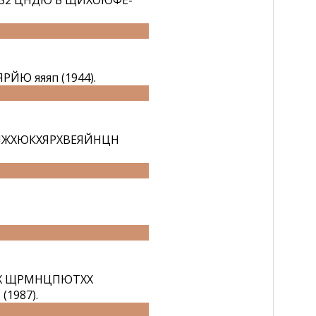
32 ЦНДЮ Б ЩЙХОЮФЕ-
 яяяп (1944).
яНЖХЮКХЯРХВЕЯЙНЦН
 Х ЩРМНЦПЮТХХ
1987).