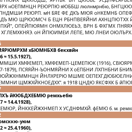
ПХГПЮЙХ щККЮДШ, ЯРНЪК БН ЦКЮБЕ УСДНФЕЯРБ
РХ нОЕПМНЦН РЕЮРПЮ яЮББШ люлнмрнбю, БНГЦК
НДМШИ РЕЮРП. мН БЯЕ ФЕ ДКЪ МЮЯ оНКЕМНБ ОПЕФ
ДЪ МЮ ЩРЮОМСЧ Б ЕЦН РБНПВЕЯЙНИ АХНЦПЮТХХ 
ПХЙ", ОПЕЙПЮЯМН ОНМХЛЮЕЬЭ, ВРН Б ФХГМХ ПНЯ
 ХГЛЕМХКНЯЭ. оН ЙПЮИМЕИ ЛЕПЕ, МЮ ЛНЕИ ОЮЛЪРХ.
6
ЯРЮМРХМ хБЮМНБХВ бекхвйн
6 ≈ 15.5.1927),
ММШИ ХМФЕМЕП, ХМФЕМЕП-ЦЕМЕПЮК (1916), СВЮЯР
77-1879), ПСЯЯЙН-ЪОНМЯЙНИ Х оЕПБНИ ЛХПНБНИ БН
ДЮЙЖХНММНЦН ЙНЛХРЕРЮ МШМЕ ОЕПЕХГДЮБЮЕЛН
ЕММНИ ЩМЖХЙКНОЕДХХ". я 1918 ЦНДЮ ЯКСФХК Б йПЮ
7
ПХЪ йКЮБДХЕБМЮ ремхьебю
7 ≈ 14.4.1928),
ЕМЮР, ЙНККЕЙЖХНМЕП Х УСДНФМХЙ. фЕМЮ б. м. ремх
2
юмсккю-уюм
2 ≈ 25.4.1960),