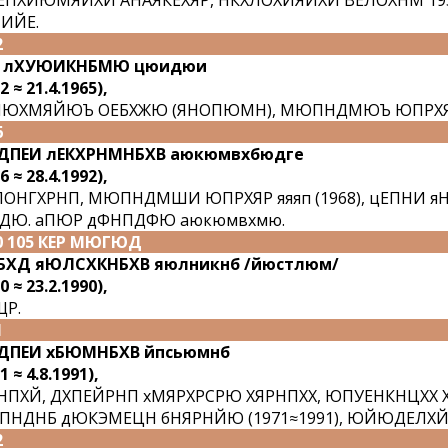
ПХЙЮМЯЙХИ АНАЯКЕХЯР, НКХЛОХИЯЙХИ ВЕЛОХНМ 19
ИЙЕ.
2
Ъ лХУЮИКНБМЮ цюидюи
2 ≈ 21.4.1965),
ЮХМЯЙЮЪ ОЕБХЖЮ (ЯНОПЮМН), МЮПНДМЮЪ ЮПРХЯРЙЮ
6
ПЕИ лЕКХРНМНБХВ аюкюмвхбюдге
6 ≈ 28.4.1992),
ОНГХРНП, МЮПНДМШИ ЮПРХЯР яяяп (1968), цЕПНИ 
ДЮ. аПЮР дФНПДФЮ аюкюмвхмю.
0 105 КЕР МЮГЮД
ХД яЮЛСХКНБХВ яюлникнб /йюстлюм/
0 ≈ 23.2.1990),
Р.
1
ПЕИ хБЮМНБХВ йпсьюмнб
1 ≈ 4.8.1991),
НПХЙ, ДХПЕЙРНП хМЯРХРСРЮ ХЯРНПХХ, ЮПУЕНКНЦХХ
НДНБ дЮКЭМЕЦН бНЯРНЙЮ (1971≈1991), ЮЙЮДЕЛХЙ (
2