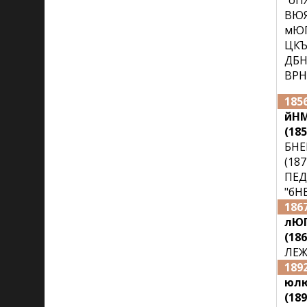
"о
ВЮЯ
мЮП
ЦКЪ
ДБН
ВРН
185
йНМ
(185
БНЕ
(18
ПЕ
"бН
186
лЮ
(186
ЛЕЖ
189
юл
(189