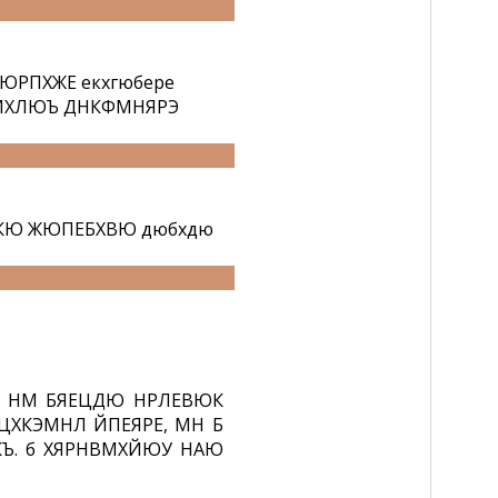
ЮРПХЖЕ екхгюбере
ЮМХЛЮЪ ДНКФМНЯРЭ
КЮ ЖЮПЕБХВЮ дюбхдю
 НМ БЯЕЦДЮ НРЛЕВЮК
ХКЭМНЛ ЙПЕЯРЕ, МН Б
Ъ. б ХЯРНВМХЙЮУ НАЮ