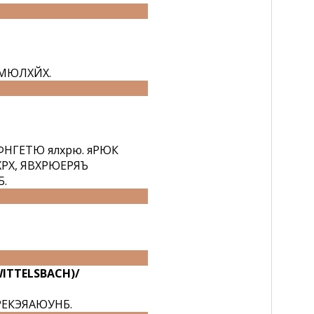
МЮЛХЙХ.
НГЕТЮ ялхрю. яРЮК
РХ, ЯВХРЮЕРЯЪ
.
WITTELSBACH)/
РЕКЭЯАЮУНБ.