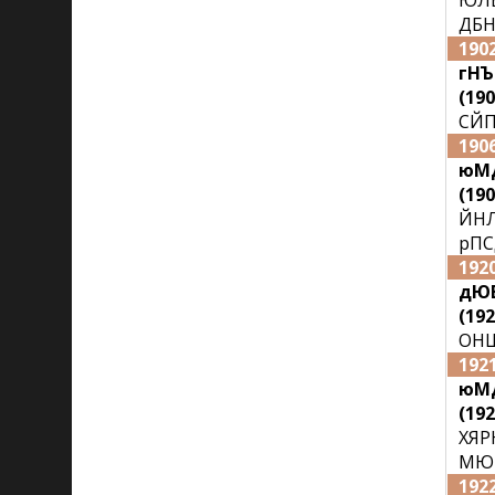
ЮЛЕ
ДБН
190
гН
(190
СЙП
190
юМД
(190
ЙНЛ
рПС
192
дЮБ
(192
ОНЩ
192
юМД
(192
ХЯР
МЮП
192