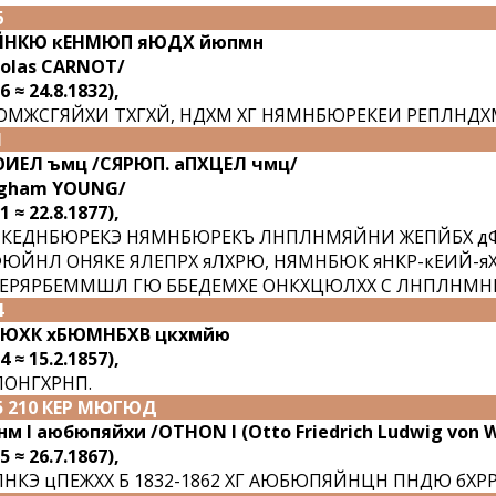
6
ЙНКЮ кЕНМЮП яЮДХ йюпмн
colas CARNOT/
6 ≈ 24.8.1832),
МЖСГЯЙХИ ТХГХЙ, НДХМ ХГ НЯМНБЮРЕКЕИ РЕПЛНДХ
1
ИЕЛ ъмц /СЯРЮП. аПХЦЕЛ чмц/
igham YOUNG/
1 ≈ 22.8.1877),
КЕДНБЮРЕКЭ НЯМНБЮРЕКЪ ЛНПЛНМЯЙНИ ЖЕПЙБХ дФ
ЮЙНЛ ОНЯКЕ ЯЛЕПРХ яЛХРЮ, НЯМНБЮК яНКР-кЕИЙ-яХ
ЕРЯРБЕММШЛ ГЮ ББЕДЕМХЕ ОНКХЦЮЛХХ С ЛНПЛНМНБ
4
ЮХК хБЮМНБХВ цкхмйю
4 ≈ 15.2.1857),
ОНГХРНП.
5 210 КЕР МЮГЮД
нм I аюбюпяйхи /OTHON I (Otto Friedrich Ludwig von 
5 ≈ 26.7.1867),
НКЭ цПЕЖХХ Б 1832-1862 ХГ АЮБЮПЯЙНЦН ПНДЮ бХР