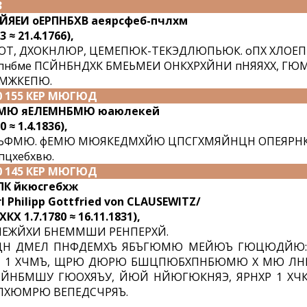
3
ЙЯЕИ оЕРПНБХВ аеярсфеб-пчлхм
3 ≈ 21.4.1766),
Т, ДХОКНЛЮР, ЦЕМЕПЮК-ТЕКЭДЛЮПЬЮК. оПХ ХЛОЕП
пнбме ПСЙНБНДХК БМЕЬМЕИ ОНКХРХЙНИ пНЯЯХХ, Г
МЖКЕПЮ.
0 155 КЕР МЮГЮД
МЮ яЕЛЕМНБМЮ юаюлекей
0 ≈ 1.4.1836),
ЪФМЮ. фЕМЮ МЮЯКЕДМХЙЮ ЦПСГХМЯЙНЦН ОПЕЯРН
пцхебхвю.
0 145 КЕР МЮГЮД
К йкюсгебхж
l Philipp Gottfried von CLAUSEWITZ/
 ХКХ 1.7.1780 ≈ 16.11.1831),
ЕЖЙХИ БНЕММШИ РЕНПЕРХЙ.
ЕЦН ДМЕЛ ПНФДЕМХЪ ЯБЪГЮМЮ МЕЙЮЪ ГЮЦЮДЙЮ:
 1 ХЧМЪ, ЩРЮ ДЮРЮ БШЦПЮБХПНБЮМЮ Х МЮ ЛНЦ
ЙНБМШУ ГЮОХЯЪУ, ЙЮЙ НЙЮГЮКНЯЭ, ЯРНХР 1 ХЧК
ХЮМРЮ ВЕПЕДСЧРЯЪ.