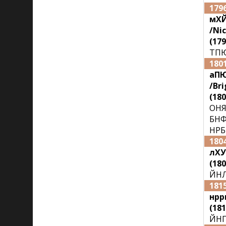
179
мХ
/Ni
(179
ТПЮ
180
аПЮ
/Br
(180
ОНЯ
БНФ
НРБ
180
лХУ
(180
ЙНЛ
181
нрр
(181
ЙНП