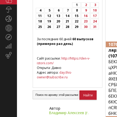
Общество
СМИ
1
2
3
Прогноз
4
5
6
7
8
9
10
погоды
11
12
13
14
15
16
17
Спорт
18
19
20
21
22
23
24
25
26
27
28
29
30
31
Страны
и
Туризм
регионы
За последние 60 дней
60 выпусков
(примерно раз день)
107
Экономика
ляр
и
Email-
(107
финансы
Сайт рассылки:
http://https://den-v-
маркетинг
БЕК
istorii.com/
цХР
Открыта: Давно
Адрес автора:
day.this-
аНК
owner@subscribe.ru
йХЕ
СРБ
БПЕ
бЕК
бКЮ
пСЯ
Автор
Владимир Алексеев (г.
бНК