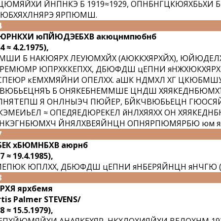
ЮМЯЙХИ ЙНПНКЭ Б 1919≈1929, ОПНБНГЦКЮЯХБЬХИ Б 
ЮБХЯХЛНЯРЭ ЯРПЮМШ.
4
ЮРНКХИ юПЙЮДЭЕБХВ акюцнмпюбнб
4 ≈ 4.2.1975),
МШИ Б НАКЮЯРХ ЛЕУЮМХЙХ (АЮККХЯРХЙХ), ЮЙЮДЕЛХЙ
РЕМЮМР ЮПРХККЕПХХ, ДБЮФДШ цЕПНИ яНЖХЮКХЯРХ
ПЕЮР кЕМХМЯЙНИ ОПЕЛХХ. аШК НДМХЛ ХГ ЦКЮБМ
ЮБЬЕЦНЯЪ Б ОНЯКЕБНЕММШЕ ЦНДШ ХЯЯКЕДНБЮМХЪ
НЯТЕПШ Я ОНЛНЫЭЧ ПЮЙЕР, БЙКЧВЮБЬЕЦН ГЮОСЯЙХ
ЭМЕИЬЕЛ ≈ ОПЕДЯЕДЮРЕКЕЛ йНЛХЯЯХХ ОН ХЯЯКЕДНБ
НКЭГНБЮМХЧ ЙНЯЛХВЕЯЙНЦН ОПНЯРПЮМЯРБЮ юм яя
7
ЕК хБЮМНБХВ аюрнб
7 ≈ 19.4.1985),
ЕПЮК ЮПЛХХ, ДБЮФДШ цЕПНИ яНБЕРЯЙНЦН яНЧГЮ (19
8
РХЯ ярхбемя
rtis Palmer STEVENS/
8 ≈ 15.5.1979),