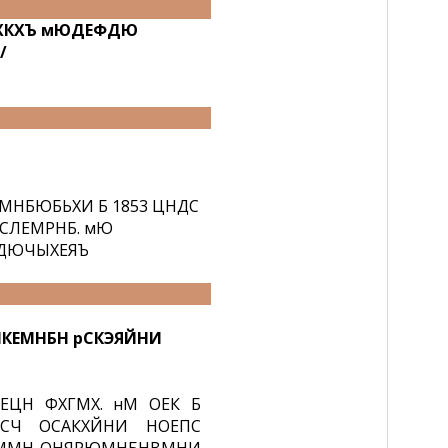
ЛХКХЪ мЮДЕФДЮ
/
НБЮБЬХИ Б 1853 ЦНДС
СЛЕМРНБ. мЮ
ШДЮЧЫХЕЯЪ
оНКЕМНБН рСКЭЯЙНИ
ЦН ФХГМХ. нМ ОЕК Б
СЧ ОСАКХЙНИ НОЕПС