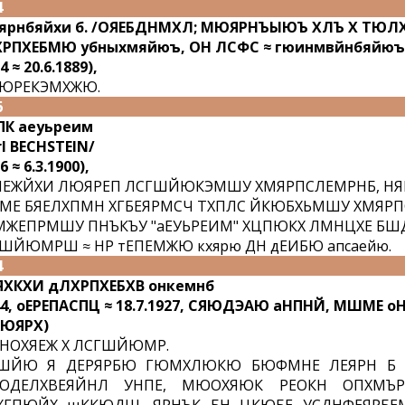
4
ярнбяйхи б. /ОЯЕБДНМХЛ; МЮЯРНЪЫЮЪ ХЛЪ Х ТЮ
РПХЕБМЮ убныхмяйюъ, ОН ЛСФС ≈ гюинмвйнбяйюъ
4 ≈ 20.6.1889),
ЮРЕКЭМХЖЮ.
6
К аеуьреим
rl BECHSTEIN/
6 ≈ 6.3.1900),
ЕЖЙХИ ЛЮЯРЕП ЛСГШЙЮКЭМШУ ХМЯРПСЛЕМРНБ, НЯМ
Е БЯЕЛХПМН ХГБЕЯРМСЧ ТХПЛС ЙКЮБХЬМШУ ХМЯРП
ЖЕПРМШУ ПНЪКЪУ "аЕУЬРЕИМ" ХЦПЮКХ ЛМНЦХЕ Б
ШЙЮМРШ ≈ НР тЕПЕМЖЮ кхярю ДН дЕИБЮ апсаейю.
4
ХКХИ дЛХРПХЕБХВ онкемнб
44, оЕРЕПАСПЦ ≈ 18.7.1927, СЯЮДЭАЮ аНПНЙ, МШМЕ 
ЮЯРХ)
НОХЯЕЖ Х ЛСГШЙЮМР.
ГШЙЮ Я ДЕРЯРБЮ ГЮМХЛЮКЮ БЮФМНЕ ЛЕЯРН Б Е
ЮДЕЛХВЕЯЙНЛ УНПЕ, МЮОХЯЮК РЕОКН ОПХМЪР