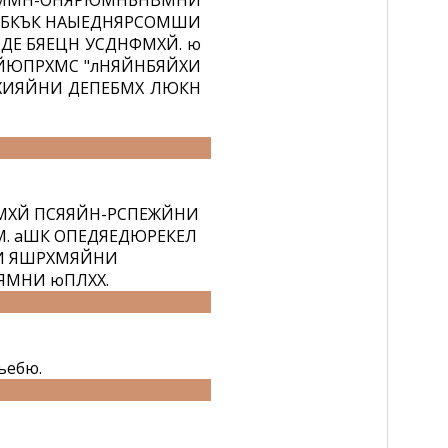
ЕММН-ОНЯРЮМНБНВМНИ
ЮБКЪК НАЫЕДНЯРСОМШИ
ДЕ БЯЕЦН УСДНФМХЙ. ю
ЙЮПРХМС "лНЯЙНБЯЙХИ
ЯХИЯЙНИ ДЕПЕБМХ ЛЮКН
МХЙ ПСЯЯЙН-РСПЕЖЙНИ
ИМ. аШК ОПЕДЯЕДЮРЕКЕЛ
И ЯШРХМЯЙНИ
ЯМНИ юПЛХХ.
ьебю.