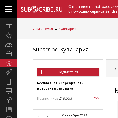
Отправляет email-рассылк
с помощью сервиса
Sendsa
Все
→
Дом и семья
Кулинария
вместе
Открыто
недавно
Автомобили
Subscribe. Кулинария
Бизнес
и
Дом
карьера
и
Мир
Подписаться
семья
женщины
Hi-
Бесплатная «Серебряная»
Tech
новостная рассылка
Компьютеры
и
RSS
219.553
Подписчиков
Культура,
интернет
стиль
Новости
жизни
←
→
и
Сентябрь 2024