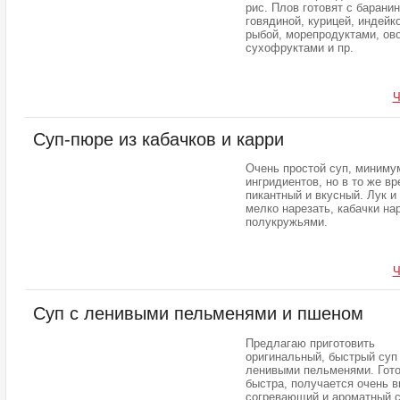
рис. Плов готовят с баранин
говядиной, курицей, индейко
рыбой, морепродуктами, ов
сухофруктами и пр.
Ч
Суп-пюре из кабачков и карри
Очень простой суп, миниму
ингридиентов, но в то же в
пикантный и вкусный. Лук и
мелко нарезать, кабачки на
полукружьями.
Ч
Суп с ленивыми пельменями и пшеном
Предлагаю приготовить
оригинальный, быстрый суп
ленивыми пельменями. Гото
быстра, получается очень в
согревающий и ароматный с