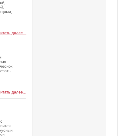
ой,
й,
ощами,
итать далее...
м
ремя
 чеснок
резать
итать далее...
 с
вится
кусный,
уп.