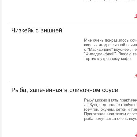
Ч
Чизкейк с вишней
Мне очень понравилось соч
кислых ягод с сырной начин
с "Маскарпоне" вкуснее , че
"Филадельфией". Люблю та
тортик к утреннему кофе.
Ч
Рыба, запечённая в сливочном соусе
Рыбу можно взять практиче
любую, я делала с горбуше
(семгой, окунем, кетой и тре
Приготовленная таким спос
рыба получается очень вкус
Ч