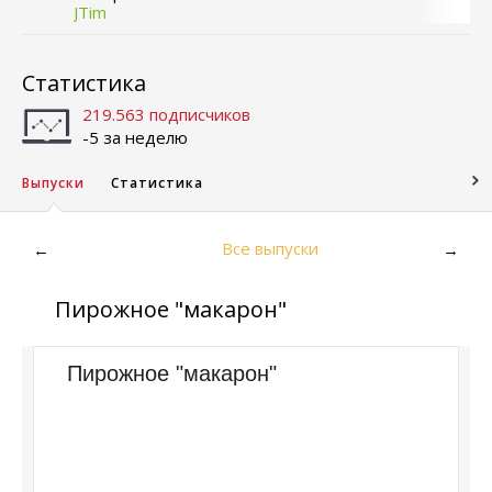
JTim
Статистика
219.563 подписчиков
-5 за неделю
Выпуски
Статистика
Все выпуски
←
→
Пирожное "макарон"
Пирожное "макарон"