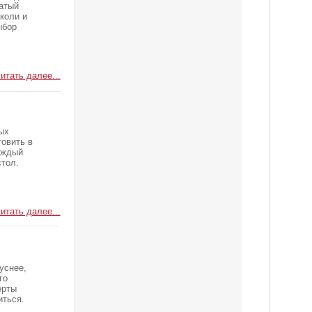
гатый
коли и
ыбор
итать далее...
ых
товить в
аждый
стол.
итать далее...
уснее,
го
ерты
иться.