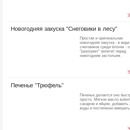
Ч
Новогодняя закуска "Снеговики в лесу"
Простая и оригинальная
новогодняя закуска - в виде
снеговиков среди ёлочек - 
"разогреет" аппетит перед
новогодним застольем.
Ч
Печенье "Трюфель"
Печенье делается оно быст
просто. Мягкое масло взбит
сахаром и яйцом, добавить 2
воды и постепенно вмешать
Ч