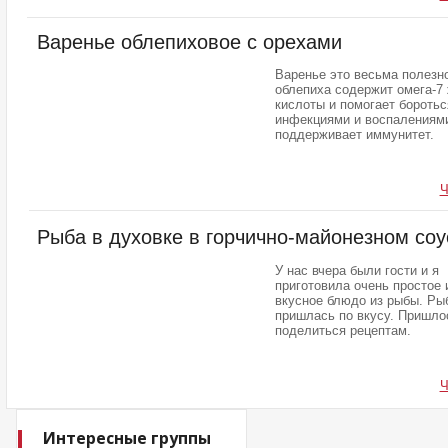
Варенье облепиховое с орехами
Варенье это весьма полезно
облепиха содержит омега-7
кислоты и помогает боротьс
инфекциями и воспалениям
поддерживает иммунитет.
Ч
Рыба в духовке в горчично-майонезном соу
У нас вчера были гости и я
приготовила очень простое 
вкусное блюдо из рыбы. Ры
пришлась по вкусу. Пришло
поделиться рецептам.
Ч
Интересные группы