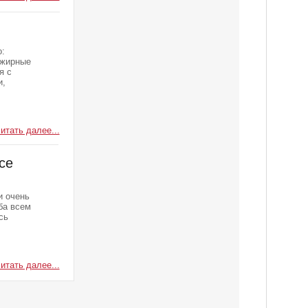
:
 жирные
я с
и,
итать далее...
се
и очень
ба всем
сь
итать далее...