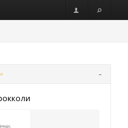
ки
→
рокколи
блюдо,