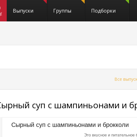
и
Выпуски
Группы
Подборки
y
←
Все выпус
Сырный суп с шампиньонами и б
Сырный суп с шампиньонами и брокколи
Это вкусное и питательное 