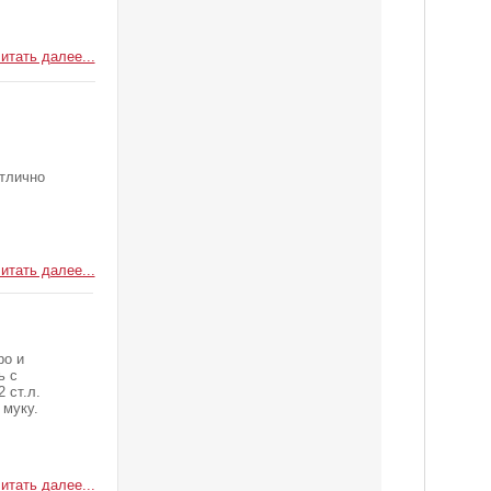
итать далее...
отлично
итать далее...
ро и
ь с
 ст.л.
 муку.
итать далее...