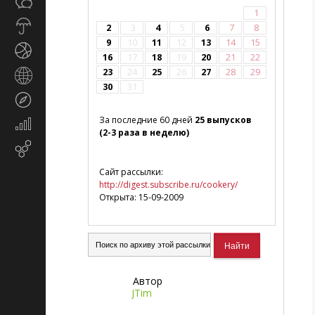
Общество
СМИ
1
Прогноз
2
3
4
5
6
7
8
погоды
9
10
11
12
13
14
15
Спорт
16
17
18
19
20
21
22
23
24
25
26
27
28
29
Страны
30
31
и
Туризм
регионы
За последние 60 дней
25 выпусков
Экономика
(2-3 раза в неделю)
и
Email-
финансы
маркетинг
Сайт рассылки:
http://digest.subscribe.ru/cookery/
Открыта: 15-09-2009
Автор
JTim