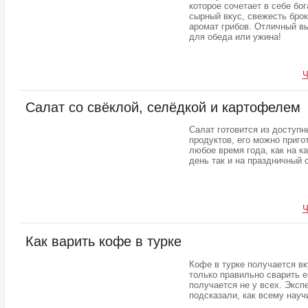
которое сочетает в себе бо
сырный вкус, свежесть брок
аромат грибов. Отличный в
для обеда или ужина!
Ч
Салат со свёклой, селёдкой и картофелем
Салат готовится из доступн
продуктов, его можно приго
любое время года, как на к
день так и на праздничный 
Ч
Как варить кофе в турке
Кофе в турке получается вк
только правильно сварить е
получается не у всех. Эксп
подсказали, как всему науч