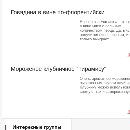
Говядина в вине по-флорентийски
Peposo alla Fornacina - это 
в вине мясо с большим
количеством перца. Да, мяс
получится очень пряным, и 
только выиграет.
Ч
Мороженое клубничное "Тирамису"
Очень ароматное мороженое
выраженным вкусом клубни
Клубнику можно использова
свежую, так и замороженну
Ч
Интересные группы