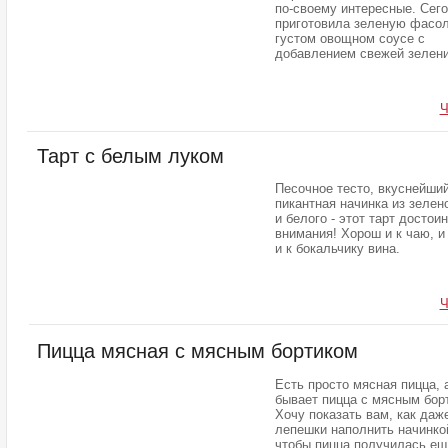
по-своему интересные. Сег
приготовила зеленую фасол
густом овощном соусе с
добавлением свежей зелен
Ч
Тарт с белым луком
Песочное тесто, вкуснейший
пикантная начинка из зелен
и белого - этот тарт достоин
внимания! Хорош и к чаю, и
и к бокальчику вина.
Ч
Пицца мясная с мясным бортиком
Есть просто мясная пицца, 
бывает пицца с мясным бор
Хочу показать вам, как даж
лепешки наполнить начинко
чтобы пицца получилась ещ