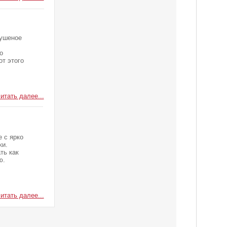
тушеное
о
от этого
итать далее...
 с ярко
ки.
ть как
ю.
итать далее...