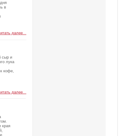
одня
ь в
и
итать далее...
 сыр и
ого лука
 к кофе,
итать далее...
а
том.
е края
й,
е