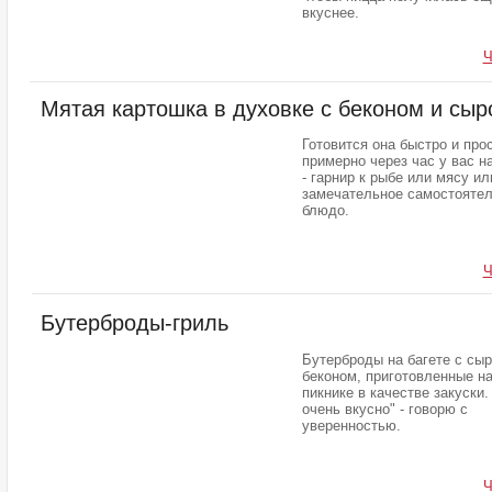
вкуснее.
Ч
Мятая картошка в духовке с беконом и сыр
Готовится она быстро и прос
примерно через час у вас н
- гарнир к рыбе или мясу ил
замечательное самостояте
блюдо.
Ч
Бутерброды-гриль
Бутерброды на багете с сыр
беконом, приготовленные н
пикнике в качестве закуски.
очень вкусно" - говорю с
уверенностью.
Ч