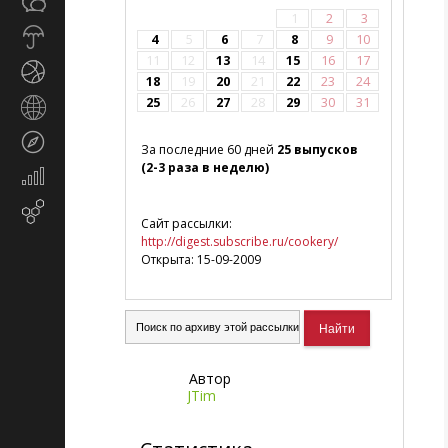
Общество
СМИ
1
2
3
Прогноз
4
5
6
7
8
9
10
погоды
11
12
13
14
15
16
17
Спорт
18
19
20
21
22
23
24
25
26
27
28
29
30
31
Страны
и
Туризм
регионы
За последние 60 дней
25 выпусков
(2-3 раза в неделю)
Экономика
и
Email-
финансы
Сайт рассылки:
маркетинг
http://digest.subscribe.ru/cookery/
Открыта: 15-09-2009
Автор
JTim