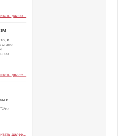
итать далее...
ом
то, и
а столе
и
льное
итать далее...
ом и
а
 "Это
итать далее...