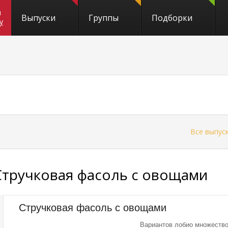
и
Выпуски
Группы
Подборки
y
←
Все выпус
Стручковая фасоль с овощами
Стручковая фасоль с овощами
Вариантов лобио множество